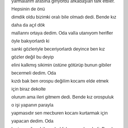
yarmalarım arasına giriyordu arkadaşları fark ettiler.
Hepsinin de önü
dimdik oldu bizimki oralı bile olmadı dedi. Bende kız
daha da açıl dök
mallarını ortaya dedim. Oda valla utanıyom herifler
öyle bakıyorlardı ki
sanki gözleriyle beceriyorlardı deyince ben kız
gözler değil bu deyip
elini kalkmış sikimin üstüne götürüp bunun gibiler
becermeli dedim. Oda
kızdı bak ben orospu değilim kocamı elde etmek
için biraz dekolte
olurum ama ileri gitmem dedi. Bende kız orospuluk
o işi yapanın parayla
yapmasıdır sen mecburen kocanı kurtarmak için
yapacan dedim. Oda