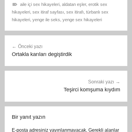
aile içi sex hikayeleri
,
aldatan eşler
,
erotik sex
hikayeleri
,
sex itiraf sayfası
,
sex itirafı
,
türbanlı sex
hikayeleri
,
yenge ile seks
,
yenge sex hikayeleri
Yazı
Önceki yazı
gezinmesi
Ortakla karıları degiştirdik
Sonraki yazı
Teşirci komşuma kıydım
Bir yanıt yazın
E-posta adresiniz yayınlanmayacak.
Gerekli alanlar