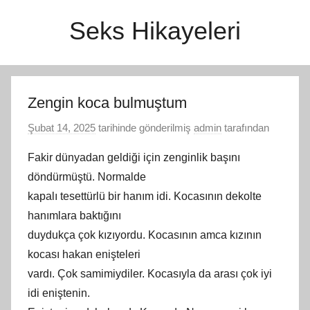
İçeriğe
Seks Hikayeleri
atla
Zengin koca bulmuştum
Şubat 14, 2025
tarihinde gönderilmiş
admin
tarafından
Fakir dünyadan geldiği için zenginlik başını
döndürmüştü. Normalde
kapalı tesettürlü bir hanım idi. Kocasının dekolte
hanımlara baktığını
duydukça çok kızıyordu. Kocasının amca kızının
kocası hakan enişteleri
vardı. Çok samimiydiler. Kocasıyla da arası çok iyi
idi eniştenin.