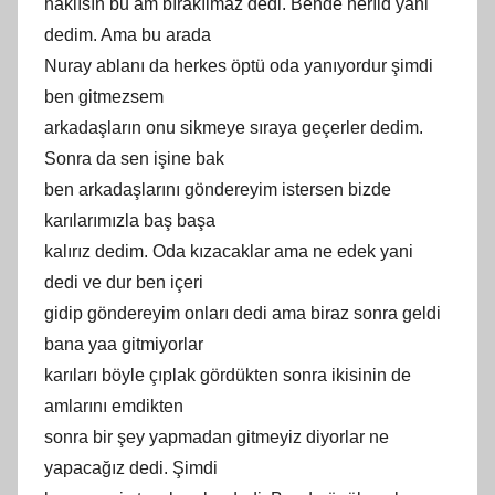
haklısın bu am bırakılmaz dedi. Bende herıld yani
dedim. Ama bu arada
Nuray ablanı da herkes öptü oda yanıyordur şimdi
ben gitmezsem
arkadaşların onu sikmeye sıraya geçerler dedim.
Sonra da sen işine bak
ben arkadaşlarını göndereyim istersen bizde
karılarımızla baş başa
kalırız dedim. Oda kızacaklar ama ne edek yani
dedi ve dur ben içeri
gidip göndereyim onları dedi ama biraz sonra geldi
bana yaa gitmiyorlar
karıları böyle çıplak gördükten sonra ikisinin de
amlarını emdikten
sonra bir şey yapmadan gitmeyiz diyorlar ne
yapacağız dedi. Şimdi