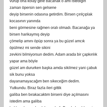
vurup ona kolay gele bacanak o amı istediğin
zaman öpersin sen gelsene
deyip birsenin odasına getirdim. Birsen çırılçıplak
kocasının yanında
beni görmesine rağmen oralı olmadı. Bacanağa ya
birsen harikaymış deyip
çömelip amını öpüp sonra ya bu güzel amcık
öpülmez mi sende sikini
zevkini bilmiyorsun dedim. Adam arada bir çapkınlık
yapar ama böyle
güzel am dururken başka amda sikilmez yani çabuk
sik bunu yoksa
dayanamayacağım ben sikeceğim dedim.
Yutkundu. Biraz fazla ileri gittik
galiba ben bırakacaktım birseni diye açılmasını
istedim ama galiba