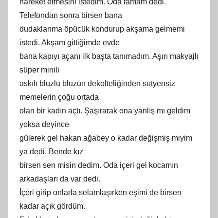
hareket etmesini istedim. Oda tamam dedi.
Telefondan sonra birsen bana
dudaklarıma öpücük kondurup akşama gelmemi
istedi. Akşam gittiğimde evde
bana kapıyı açanı ilk başta tanımadım. Aşırı makyajlı
süper minili
askılı bluzlu bluzun dekolteliğinden sutyensiz
memelerin çoğu ortada
olan bir kadın açtı. Şaşırarak ona yanlış mı geldim
yoksa deyince
gülerek gel hakan ağabey o kadar değişmiş miyim
ya dedi. Bende kız
birsen sen misin dedim. Oda içeri gel kocamın
arkadaşları da var dedi.
İçeri girip onlarla selamlaşırken eşimi de birsen
kadar açık gördüm.