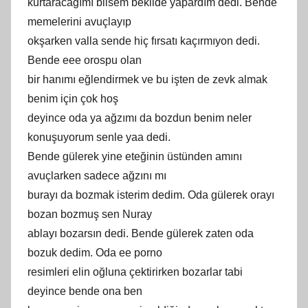
kurtaracağımı bilsem beklide yapardım dedi. Bende
memelerini avuçlayıp
okşarken valla sende hiç fırsatı kaçırmıyon dedi.
Bende eee orospu olan
bir hanımı eğlendirmek ve bu işten de zevk almak
benim için çok hoş
deyince oda ya ağzımı da bozdun benim neler
konuşuyorum senle yaa dedi.
Bende gülerek yine eteğinin üstünden amını
avuçlarken sadece ağzını mı
burayı da bozmak isterim dedim. Oda gülerek orayı
bozan bozmuş sen Nuray
ablayı bozarsın dedi. Bende gülerek zaten oda
bozuk dedim. Oda ee porno
resimleri elin oğluna çektirirken bozarlar tabi
deyince bende ona ben