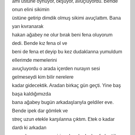
amı üstüne oynuyor, okşuyor, avuçluyordu. Bende
onun elini sikimin
üstüne getirip dimdik olmuş sikimi avuçlattım. Bana
yarı kıvranarak
hakan ağabey ne olur bırak beni fena oluyorum
dedi. Bende kız fena ol ve
beni de fena et deyip bu kez dudaklarına yumuldum
ellerimde memelerini
avuçluyordu o arada içerden nurayın sesi
gelmeseydi kim bilir nerelere
kadar gidecektik. Aradan birkaç gün geçti. Yine baş
başa kaldığımızda
bana ağabey bugün arkadaşlarıyla geldiler eve.
Bende ipek dar gömlek ve
streç uzun etekle karşılarına çıktım. Etek o kadar
dardı ki arkadan