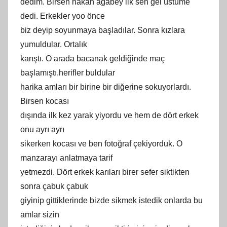
dedim. Birsen hakan ağabey ilk sen gel üstüme
dedi. Erkekler yoo önce
biz deyip soyunmaya başladılar. Sonra kızlara
yumuldular. Ortalık
karıştı. O arada bacanak geldiğinde maç
başlamıştı.herifler buldular
harika amları bir birine bir diğerine sokuyorlardı.
Birsen kocası
dışında ilk kez yarak yiyordu ve hem de dört erkek
onu ayrı ayrı
sikerken kocası ve ben fotoğraf çekiyorduk. O
manzarayı anlatmaya tarif
yetmezdi. Dört erkek karıları birer sefer siktikten
sonra çabuk çabuk
giyinip gittiklerinde bizde sikmek istedik onlarda bu
amlar sizin