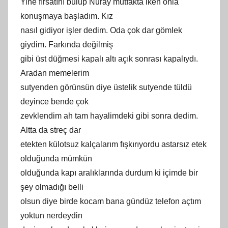
Yine fırsatını bulup Nuray mutfakta iken onla
konuşmaya başladım. Kız
nasıl gidiyor işler dedim. Oda çok dar gömlek
giydim. Farkında değilmiş
gibi üst düğmesi kapalı altı açık sonrası kapalıydı.
Aradan memelerim
sutyenden görünsün diye üstelik sutyende tüldü
deyince bende çok
zevklendim ah tam hayalimdeki gibi sonra dedim.
Altta da streç dar
etekten külotsuz kalçalarım fışkırıyordu astarsız etek
olduğunda mümkün
olduğunda kapı aralıklarında durdum ki içimde bir
şey olmadığı belli
olsun diye birde kocam bana gündüz telefon açtım
yoktun nerdeydin