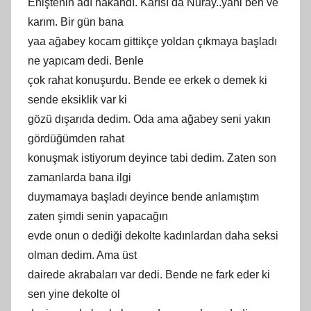
Eniştenin adı hakandı. Karısı da Nuray..yani ben ve
karım. Bir gün bana
yaa ağabey kocam gittikçe yoldan çıkmaya başladı
ne yapıcam dedi. Benle
çok rahat konuşurdu. Bende ee erkek o demek ki
sende eksiklik var ki
gözü dışarıda dedim. Oda ama ağabey seni yakın
gördüğümden rahat
konuşmak istiyorum deyince tabi dedim. Zaten son
zamanlarda bana ilgi
duymamaya başladı deyince bende anlamıştım
zaten şimdi senin yapacağın
evde onun o dediği dekolte kadınlardan daha seksi
olman dedim. Ama üst
dairede akrabaları var dedi. Bende ne fark eder ki
sen yine dekolte ol