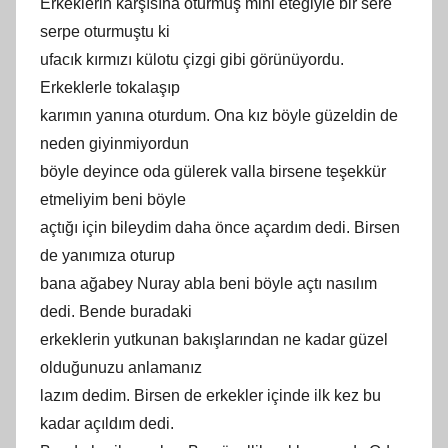
Erkeklerin karşısına oturmuş mini eteğiyle bir sere
serpe oturmuştu ki
ufacık kırmızı külotu çizgi gibi görünüyordu.
Erkeklerle tokalaşıp
karımın yanına oturdum. Ona kız böyle güzeldin de
neden giyinmiyordun
böyle deyince oda gülerek valla birsene teşekkür
etmeliyim beni böyle
açtığı için bileydim daha önce açardım dedi. Birsen
de yanımıza oturup
bana ağabey Nuray abla beni böyle açtı nasılım
dedi. Bende buradaki
erkeklerin yutkunan bakışlarından ne kadar güzel
olduğunuzu anlamanız
lazım dedim. Birsen de erkekler içinde ilk kez bu
kadar açıldım dedi.