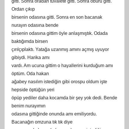
gitti. Sonra oradan tuvalete gitti. Sonra öbürü gitti.
Ordan çıkıp
birsenin odasına gitti. Sonra en son bacanak
nurayın odasına bende
birsenin odasına gittim öyle anlaşmıştık. Odada
baktığımda birsen
çırılçıplaktı. Yatağa uzanmış amını açmış uyuyor
gibiydi. Harika amı
vardı. Am ucuna gittim o hayallerini kurduğum amı
öptüm. Oda hakan
ağabey nasılım istediğin gibi orospu oldum işte
hepside öptüğün yeri
öpüp yediler daha kocamda bir şey yok dedi. Bende
benim nurayımın
odasına gittiğinde onunda amı emiliyordu.
Bacanağın omzuna tık tık diye