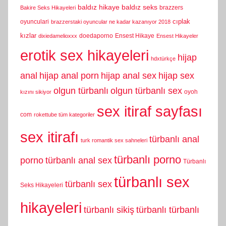
baldız hikaye
baldız seks
brazzers
Bakire Seks Hikayeleri
cıplak
oyunculari
brazzerstaki oyuncular ne kadar kazanıyor 2018
kızlar
doedaporno
Ensest Hikaye
dixiedamelioxxx
Ensest Hikayeler
erotik sex hikayeleri
hijap
hdxtürkçe
anal
hijap anal porn
hijap anal sex
hijap sex
olgun türbanlı
olgun türbanlı sex
oyoh
kızını sikiyor
sex itiraf sayfası
com
rokettube tüm kategoriler
sex itirafı
türbanlı anal
turk romantik sex sahneleri
türbanlı porno
porno
türbanlı anal sex
Türbanlı
türbanlı sex
türbanlı sex
Seks Hikayeleri
hikayeleri
türbanlı sikiş
türbanlı türbanlı