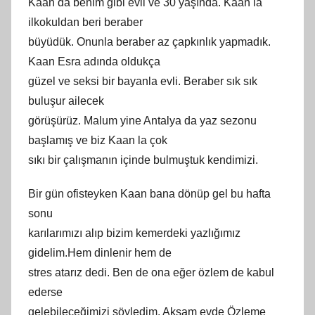
Kaan da benim gibi evli ve 30 yaşında. Kaan la
ilkokuldan beri beraber
büyüdük. Onunla beraber az çapkınlık yapmadık.
Kaan Esra adında oldukça
güzel ve seksi bir bayanla evli. Beraber sık sık
buluşur ailecek
görüşürüz. Malum yine Antalya da yaz sezonu
başlamış ve biz Kaan la çok
sıkı bir çalışmanın içinde bulmuştuk kendimizi.
Bir gün ofisteyken Kaan bana dönüp gel bu hafta
sonu
karılarımızı alıp bizim kemerdeki yazlığımız
gidelim.Hem dinlenir hem de
stres atarız dedi. Ben de ona eğer özlem de kabul
ederse
gelebileceğimizi söyledim. Akşam evde Özleme