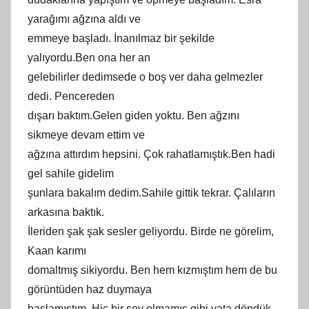
yarağımı ağzına aldı ve
emmeye başladı. İnanılmaz bir şekilde
yalıyordu.Ben ona her an
gelebilirler dedimsede o boş ver daha gelmezler
dedi. Pencereden
dışarı baktım.Gelen giden yoktu. Ben ağzını
sikmeye devam ettim ve
ağzına attırdım hepsini. Çok rahatlamıştık.Ben hadi
gel sahile gidelim
şunlara bakalım dedim.Sahile gittik tekrar. Çalıların
arkasına baktık.
İleriden şak şak sesler geliyordu. Birde ne görelim,
Kaan karımı
domaltmış sikiyordu. Ben hem kızmıştım hem de bu
görüntüden haz duymaya
başlamıştım. Hiç bir şey olmamış gibi yata döndük.