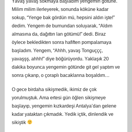
Yavaş yavaş sokmaya başladım yengemin götüne.
Milim milim ilerleyerek, sonunda köküne kadar
sokup, “Yenge bak gördün mü, hepsini aldın işte!”
dedim. Yengem de burnundan soluyarak, “Aldım
almasına da, dağıttın lan götümü!” dedi. Biraz
öylece bekledikten sonra hafiften pompalamaya
başladım. Yengem, “Ahhh, yavaş Tonguççç,
yavaşşş, ahhh!” diye böğürüyordu. Yaklaşık 20
dakika boyunca yengemin götünde git gel yaptım ve
sonra çıkarıp, o çoraplı bacaklarına boşaldım…
O gece birdaha sikişmedik, ikimiz de çok
yorulmuştuk. Ama ertesi gün öğlen sikişmeye
başlayıp, yengemin kızkardeşi Antalya’dan gelene
kadar yataktan çıkmadık. Yedik içtik, dinlendik ve
sikiştik