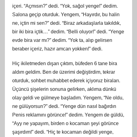
içeri. “Açmısın?” dedi. “Yok, sağol yenge!” dedim.
Salona geçip oturduk. Yengem, “Hayırdır, bu halin
ne, içtin mi sen?” dedi. “Biraz arkadaşlarla takıldık,
bir iki bira içtik…” dedim. “Belli oluyor!” dedi. “Yenge
evde bira var mı?” dedim. “Yok ta, alıp gelirsen
beraber içeriz, hazır amcan yokken!” dedi.
Hiç ikiletmeden dışarı çıktım, büfeden 6 tane bira
aldım geldim. Ben de üzerimi değiştirdim, tekrar
oturduk, sohbet muhabbet ederek içiyoruz biraları.
Üçüncü şişelerin sonuna gelirken, aklıma dünkü
olay geldi ve gülmeye başladım. Yengem, “Ne oldu,
ne gülüyorsun?” dedi. “Yenge dün nasıl bağırdın
Penis reklamını görünce!” dedim. Yengem de güldü,
“Ayy ne yapayım, birden o kocaman şeyi görünce
şaşırdım!” dedi. “Hiç te kocaman değildi yenge,