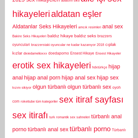
ablasını sikti
hikayeleri
aldatan eşler
Aldatanlar Seks Hikayeleri
anal sex
amcık resimleri
baldız hikaye
baldız seks
brazzers
Bakire Seks Hikayeleri
cıplak
oyunculari
brazzerstaki oyuncular ne kadar kazanıyor 2018
kızlar
doedaporno
Ensest Hikaye
dixiedamelioxxx
Ensest Hikayeler
erotik sex hikayeleri
hijap
hdxtürkçe
anal
hijap anal porn
hijap anal sex
hijap sex
olgun türbanlı
olgun türbanlı sex
oyoh
kızını sikiyor
sex itiraf sayfası
com
rokettube tüm kategoriler
sex itirafı
türbanlı anal
turk romantik sex sahneleri
türbanlı porno
porno
türbanlı anal sex
Türbanlı