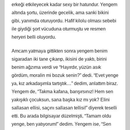
erkeği etkileyecek kadar sexy bir hatundur. Yengem
altında şortu, üzerinde gecelik, ama sanki bikini
gibi, yanımda oturuyordu. Hafif kilolu olması sebebi
ile giydiği şort vücuduna oturmuştu ve resmen
heryeri belli oluyordu.
Amcam yatmaya gittikten sonra yengem benim
sigaradan iki tane çıkarıp, ikisini de yaktı, birini
benim ağzıma verdi ve “Hayırdır, yüzün asık
gördüm, moralin mi bozuk senin?” dedi. “Evet yenge
ya, kız arkadaşımla tartıştık…” dedim, anlattım biraz.
Yengem de, “Takma kafana, barışırsınız! Hem sen
yakışıklı çocuksun, sana başka kız mı yok? Elini
sallasan ellisi, saçını sallasan tellisi!” diyerek teselli
etti. Bu arada bilgisayar düzelmişti, “Tamam oldu
yenge, ben yatıyorum!” dedim. Yengem ise, “Sen