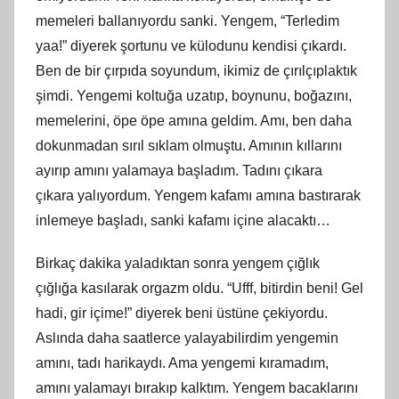
memeleri ballanıyordu sanki. Yengem, “Terledim
yaa!” diyerek şortunu ve külodunu kendisi çıkardı.
Ben de bir çırpıda soyundum, ikimiz de çırılçıplaktık
şimdi. Yengemi koltuğa uzatıp, boynunu, boğazını,
memelerini, öpe öpe amına geldim. Amı, ben daha
dokunmadan sırıl sıklam olmuştu. Amının kıllarını
ayırıp amını yalamaya başladım. Tadını çıkara
çıkara yalıyordum. Yengem kafamı amına bastırarak
inlemeye başladı, sanki kafamı içine alacaktı…
Birkaç dakika yaladıktan sonra yengem çığlık
çığlığa kasılarak orgazm oldu. “Ufff, bitirdin beni! Gel
hadi, gir içime!” diyerek beni üstüne çekiyordu.
Aslında daha saatlerce yalayabilirdim yengemin
amını, tadı harikaydı. Ama yengemi kıramadım,
amını yalamayı bırakıp kalktım. Yengem bacaklarını