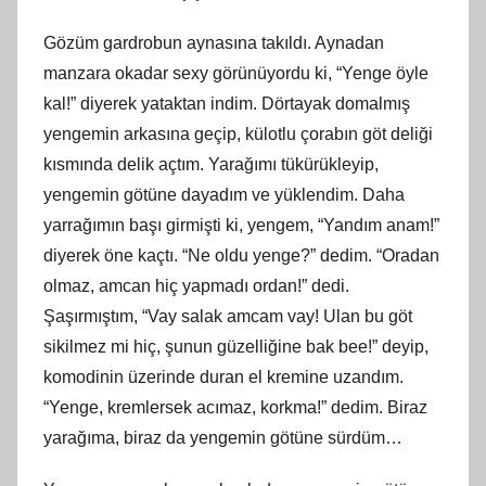
Gözüm gardrobun aynasına takıldı. Aynadan
manzara okadar sexy görünüyordu ki, “Yenge öyle
kal!” diyerek yataktan indim. Dörtayak domalmış
yengemin arkasına geçip, külotlu çorabın göt deliği
kısmında delik açtım. Yarağımı tükürükleyip,
yengemin götüne dayadım ve yüklendim. Daha
yarrağımın başı girmişti ki, yengem, “Yandım anam!”
diyerek öne kaçtı. “Ne oldu yenge?” dedim. “Oradan
olmaz, amcan hiç yapmadı ordan!” dedi.
Şaşırmıştım, “Vay salak amcam vay! Ulan bu göt
sikilmez mi hiç, şunun güzelliğine bak bee!” deyip,
komodinin üzerinde duran el kremine uzandım.
“Yenge, kremlersek acımaz, korkma!” dedim. Biraz
yarağıma, biraz da yengemin götüne sürdüm…