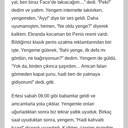
yat, ben biraz Face’de takıacağım…” dedi. “Peki!”
dedim ve yattım. Yengem internette takılırken,
yengemden, “Ayy!” diye bir ses geldi. Daha
uyumamıştım, hemen, “Ne oldu yenge?” diyerek
kalktım. Ekranda kocaman bir Penis resmi vardı.
Bildiğimiz klasik penis uzatma reklamlarından biri
işte. Yengeme gülerek, “İlahi yenge, ilk defa mı
gördün, ne bağırıyorsun?” dedim. Yengem de güldü,
“Yok da, birden çıkınca şaşırdım… Amcan falan
görmeden kapat şunu, hadi ben de yatmaya
gidiyorum!” dedi, gitti.
Ertesi sabah 06:00 gibi babamlar geldi ve
amcamlarla yola çıktılar. Yengemle onları
uğurladıktan sonra biz tekrar yattık uyuduk. Birkaç
saat uyuduktan sonra, yengem, “Hadi kahvaltı
hazır!” diyerek uyandırdı. Kalktım, üzerimi giyindim,