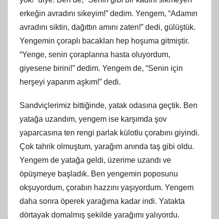
erkeğin avradını sikeyim!” dedim. Yengem, “Adamın
avradını siktin, dağıttın amını zaten!” dedi, gülüştük.
Yengemin çoraplı bacakları hep hoşuma gitmiştir.
“Yenge, senin çoraplarına hasta oluyordum,
giyesene birini!” dedim. Yengem de, “Senin için
herşeyi yaparım aşkım!” dedi.
Sandviçlerimiz bittiğinde, yatak odasına geçtik. Ben
yatağa uzandım, yengem ise karşımda şov
yaparcasına ten rengi parlak külotlu çorabını giyindi.
Çok tahrik olmuştum, yarağım anında taş gibi oldu.
Yengem de yatağa geldi, üzerime uzandı ve
öpüşmeye başladık. Ben yengemin poposunu
okşuyordum, çorabın hazzını yaşıyordum. Yengem
daha sonra öperek yarağıma kadar indi. Yatakta
dörtayak domalmış şekilde yarağımı yalıyordu.