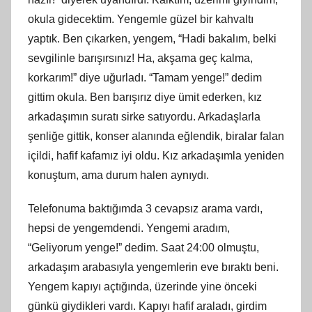
okula gidecektim. Yengemle güzel bir kahvaltı
yaptık. Ben çıkarken, yengem, “Hadi bakalım, belki
sevgilinle barışırsınız! Ha, akşama geç kalma,
korkarım!” diye uğurladı. “Tamam yenge!” dedim
gittim okula. Ben barışırız diye ümit ederken, kız
arkadaşımın suratı sirke satıyordu. Arkadaşlarla
şenliğe gittik, konser alanında eğlendik, biralar falan
içildi, hafif kafamız iyi oldu. Kız arkadaşımla yeniden
konuştum, ama durum halen aynıydı.
Telefonuma baktığımda 3 cevapsız arama vardı,
hepsi de yengemdendi. Yengemi aradım,
“Geliyorum yenge!” dedim. Saat 24:00 olmuştu,
arkadaşım arabasıyla yengemlerin eve bıraktı beni.
Yengem kapıyı açtığında, üzerinde yine önceki
günkü giydikleri vardı. Kapıyı hafif araladı, girdim