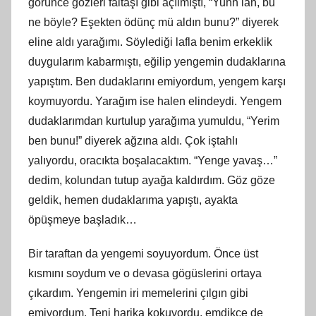
görünce gözleri faltaşı gibi açılmıştı, “Yuhh lan, bu
ne böyle? Eşekten ödünç mü aldın bunu?” diyerek
eline aldı yarağımı. Söylediği lafla benim erkeklik
duygularım kabarmıştı, eğilip yengemin dudaklarına
yapıştım. Ben dudaklarını emiyordum, yengem karşı
koymuyordu. Yarağım ise halen elindeydi. Yengem
dudaklarımdan kurtulup yarağıma yumuldu, “Yerim
ben bunu!” diyerek ağzına aldı. Çok iştahlı
yalıyordu, oracıkta boşalacaktım. “Yenge yavaş…”
dedim, kolundan tutup ayağa kaldırdım. Göz göze
geldik, hemen dudaklarıma yapıştı, ayakta
öpüşmeye başladık…
Bir taraftan da yengemi soyuyordum. Önce üst
kısmını soydum ve o devasa gögüslerini ortaya
çıkardım. Yengemin iri memelerini çılgın gibi
emiyordum. Teni harika kokuyordu, emdikçe de