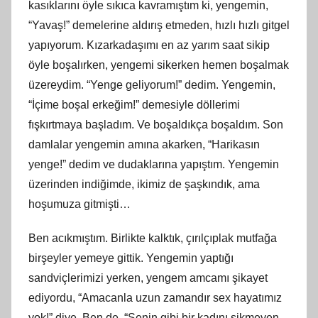
kasıklarını öyle sıkıca kavramıştım ki, yengemin,
“Yavaş!” demelerine aldırış etmeden, hızlı hızlı gitgel
yapıyorum. Kızarkadaşımı en az yarım saat sikip
öyle boşalırken, yengemi sikerken hemen boşalmak
üzereydim. “Yenge geliyorum!” dedim. Yengemin,
“İçime boşal erkeğim!” demesiyle döllerimi
fışkırtmaya başladım. Ve boşaldıkça boşaldım. Son
damlalar yengemin amına akarken, “Harikasın
yenge!” dedim ve dudaklarına yapıştım. Yengemin
üzerinden indiğimde, ikimiz de şaşkındık, ama
hoşumuza gitmişti…
Ben acıkmıştım. Birlikte kalktık, çırılçıplak mutfağa
birşeyler yemeye gittik. Yengemin yaptığı
sandviçlerimizi yerken, yengem amcamı şikayet
ediyordu, “Amacanla uzun zamandır sex hayatımız
yok!” diye. Ben de, “Senin gibi bir kadını sikmeyen