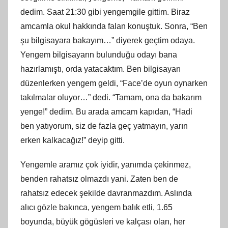
dedim. Saat 21:30 gibi yengemgile gittim. Biraz
amcamla okul hakkında falan konuştuk. Sonra, “Ben
şu bilgisayara bakayım…” diyerek geçtim odaya.
Yengem bilgisayarın bulunduğu odayı bana
hazırlamıştı, orda yatacaktım. Ben bilgisayarı
düzenlerken yengem geldi, “Face’de oyun oynarken
takılmalar oluyor…” dedi. “Tamam, ona da bakarım
yenge!” dedim. Bu arada amcam kapıdan, “Hadi
ben yatıyorum, siz de fazla geç yatmayın, yarın
erken kalkacağız!” deyip gitti.
Yengemle aramız çok iyidir, yanımda çekinmez,
benden rahatsız olmazdı yani. Zaten ben de
rahatsız edecek şekilde davranmazdım. Aslında
alıcı gözle bakınca, yengem balık etli, 1.65
boyunda, büyük gögüsleri ve kalçası olan, her