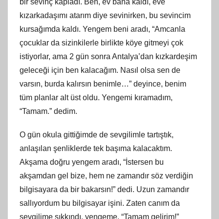
bir sevinç kapladı. Ben, ev bana kaldı, eve
kızarkadaşımı atarım diye sevinirken, bu sevincim
kursağımda kaldı. Yengem beni aradı, “Amcanla
çocuklar da sizinkilerle birlikte köye gitmeyi çok
istiyorlar, ama 2 gün sonra Antalya’dan kızkardeşim
geleceği için ben kalacağım. Nasıl olsa sen de
varsın, burda kalırsın benimle…” deyince, benim
tüm planlar alt üst oldu. Yengemi kıramadım,
“Tamam.” dedim.
O gün okula gittiğimde de sevgilimle tartıştık,
anlaşılan şenliklerde tek başıma kalacaktım.
Akşama doğru yengem aradı, “İstersen bu
akşamdan gel bize, hem ne zamandır söz verdiğin
bilgisayara da bir bakarsın!” dedi. Uzun zamandır
sallıyordum bu bilgisayar işini. Zaten canım da
sevgilime sıkkındı, yengeme, “Tamam gelirim!”