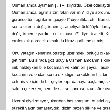
Osman amca uyumamış, TV izliyordu. Özel odadaydı, t
Osman amca, ağrın sızın falan var mı?” diye sordum
görünce tüm ağrılarım geçiyor!” diye iltifat etti. B
sonra üzerini değiştirmemiş, ameliyat önlüğüyle duru
değiştirmeme yardımcı olur musun?” diye rica etti. K
çırılçıplak görecek olmak da biraz garibime gitmişti.
Onu yatağın kenarına oturtup üzerindeki önlüğü çıkard
getirdim. Bu sırada göz ucuyla Osman amcanın sikin
inik haldeyken bile kocaman ve kalın bir şeydi. Taşa
kocamın ve ondan sonra sikiştiğim erkeklerin hiç bir
çekmiş ve içimde bir şeyler kıpırdamaya başlamıştı.
sakso çekerken, hem de sakso sonrası uzun süre oy
Üzerini giydirmeye yukarıdan başlamıştım. Atletini g
sürekli yakın temastaydık, dizim bazen sikine ve ta