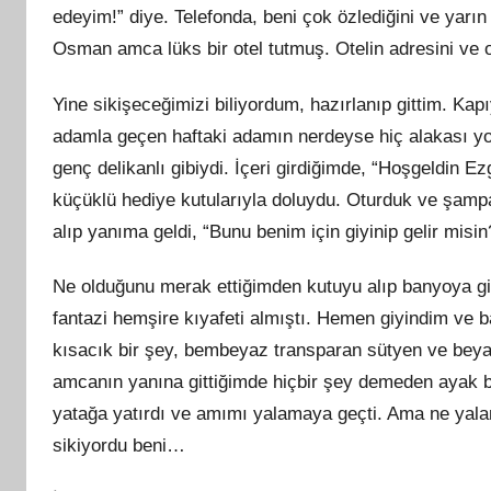
edeyim!” diye. Telefonda, beni çok özlediğini ve yar
Osman amca lüks bir otel tutmuş. Otelin adresini ve
Yine sikişeceğimizi biliyordum, hazırlanıp gittim. Ka
adamla geçen haftaki adamın nerdeyse hiç alakası yok
genç delikanlı gibiydi. İçeri girdiğimde, “Hoşgeldin Ez
küçüklü hediye kutularıyla doluydu. Oturduk ve şam
alıp yanıma geldi, “Bunu benim için giyinip gelir misin?
Ne olduğunu merak ettiğimden kutuyu alıp banyoya g
fantazi hemşire kıyafeti almıştı. Hemen giyindim ve 
kısacık bir şey, bembeyaz transparan sütyen ve bey
amcanın yanına gittiğimde hiçbir şey demeden ayak b
yatağa yatırdı ve amımı yalamaya geçti. Ama ne yalama
sikiyordu beni…