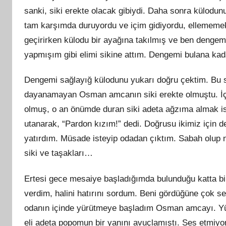
sanki, siki erekte olacak gibiydi. Daha sonra külodun
tam karşımda duruyordu ve içim gidiyordu, ellememek
geçirirken külodu bir ayağına takılmış ve ben dengem
yapmışım gibi elimi sikine attım. Dengemi bulana kad
Dengemi sağlayığ külodunu yukarı doğru çektim. Bu 
dayanamayan Osman amcanın siki erekte olmuştu. İçim
olmuş, o an önümde duran siki adeta ağzıma almak i
utanarak, “Pardon kızım!” dedi. Doğrusu ikimiz için d
yatırdım. Müsade isteyip odadan çıktım. Sabah olup
siki ve taşakları…
Ertesi gece mesaiye başladığımda bulunduğu katta b
verdim, halini hatırını sordum. Beni gördüğüne çok se
odanın içinde yürütmeye başladım Osman amcayı. Yü
eli adeta popomun bir yanını avuçlamıştı. Ses etmi