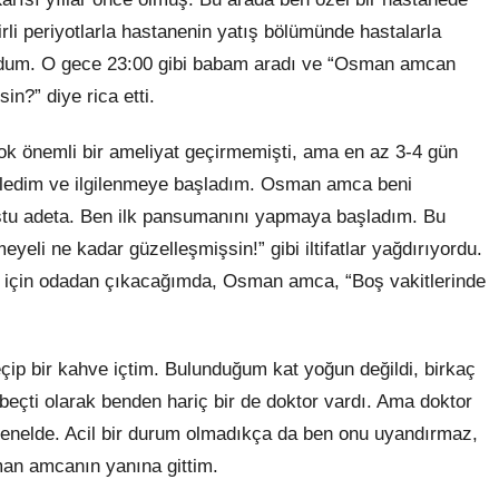
rli periyotlarla hastanenin yatış bölümünde hastalarla
pıyordum. O gece 23:00 gibi babam aradı ve “Osman amcan
in?” diye rica etti.
ok önemli bir ameliyat geçirmemişti, ama en az 3-4 gün
diledim ve ilgilenmeye başladım. Osman amca beni
tu adeta. Ben ilk pansumanını yapmaya başladım. Bu
yeli ne kadar güzelleşmişsin!” gibi iltifatlar yağdırıyordu.
 için odadan çıkacağımda, Osman amca, “Boş vakitlerinde
çip bir kahve içtim. Bulunduğum kat yoğun değildi, birkaç
öbeçti olarak benden hariç bir de doktor vardı. Ama doktor
 genelde. Acil bir durum olmadıkça da ben onu uyandırmaz,
man amcanın yanına gittim.