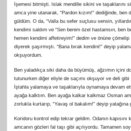
İşemesi bitmişti. Islak mendille sikini ve taşakların
amca yine utanarak, “Pardon kızım!” dediğinde, ben 
güldüm. O da, “Valla bu sefer suçlusu sensin, yıllard
kendimi saldım ve “Sen benim özel hastamsın, ben b
hemen kendimi affetireyim!” dedim ve önüne çömelip
diyerek şaşırmıştı. “Bana bırak kendini!” deyip yalam
okşuyordum.
Ben yaladıkça siki daha da büyümüş, ağzımın içini d
tutunurken diğer eliyle de saçımı okşuyor ve deli gib
İştahla yalamaya ve taşaklarıyla oynamaya devam et
ayağa kalktım. Ben ayağa kalkar kalkmaz Osman amc
zorlukla kurtarıp, “Yavaş ol bakalım!” deyip yatağına
Koridoru kontrol edip tekrar geldim. Odanın kapısın
amcanın gözleri fal taşı gibi açılıyordu. Tamamen s