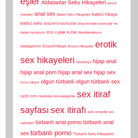
eşler
Aldatanlar Seks Hikayeleri
amcık
anal sex
baldız hikaye
resimleri
Bakire Seks Hikayeleri
baldız seks
brazzers oyunculari
brazzerstaki oyuncular ne
cıplak kızlar
kadar kazanıyor 2018
dixiedamelioxxx
erotik
doedaporno
Ensest Hikaye
Ensest Hikayeler
sex hikayeleri
hijap anal
hdxtürkçe
hijap anal porn
hijap anal sex
hijap sex
olgun türbanlı
olgun türbanlı sex
kızını sikiyor
sex itiraf
oyoh com
rokettube tüm kategoriler
sayfası
sex itirafı
turk romantik sex
türbanlı anal porno
türbanlı anal
sahneleri
türbanlı porno
sex
Türbanlı Seks Hikayeleri