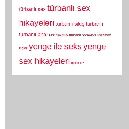
türbanlı sex
türbanlı sex
hikayeleri
türbanlı sikiş
türbanlı
türbanlı anal
türk ifşa
türk türbanlı pornoları
utanmaz
yenge
yenge ile seks
kızlar
sex hikayeleri
çiplak kiz