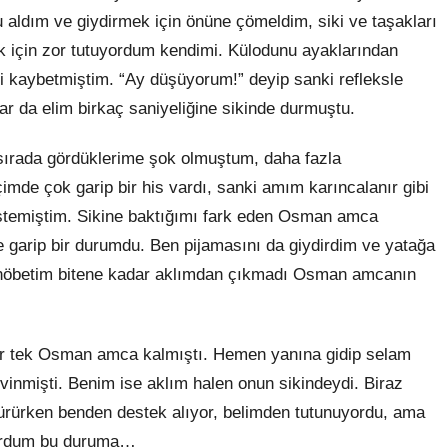
u aldım ve giydirmek için önüne çömeldim, siki ve taşakları
 için zor tutuyordum kendimi. Külodunu ayaklarından
i kaybetmiştim. “Ay düşüyorum!” deyip sanki refleksle
ar da elim birkaç saniyeliğine sikinde durmuştu.
sırada gördüklerime şok olmuştum, daha fazla
de çok garip bir his vardı, sanki amım karıncalanır gibi
stemiştim. Sikine baktığımı fark eden Osman amca
e garip bir durumdu. Ben pijamasını da giydirdim ve yatağa
 nöbetim bitene kadar aklımdan çıkmadı Osman amcanın
ir tek Osman amca kalmıştı. Hemen yanına gidip selam
vinmişti. Benim ise aklım halen onun sikindeydi. Biraz
rürken benden destek alıyor, belimden tutunuyordu, ama
yordum bu duruma…