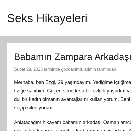
İçeriğe
atla
Seks Hikayeleri
Babamın Zampara Arkadaş
Şubat 28, 2025
tarihinde gönderilmiş
admin
tarafından
Merhaba, ben Ezgi, 29 yaşındayım. Yediğime içtiğime ç
fiziğe sahibim. Geçen sene kısa bir evlilik yaşadım 
dul bir kadın olmanın avantajlarını kullanıyorum. Ben
seçip sikişiyorum.
Anlatacağım hikayem babamın arkadaşı Osman amca 
çok yakışıklı ve karizmatik, kart zampara bir adam. K