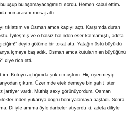
ın buluşup bulaşamayacağımızı sordu. Hemen kabul ettim.
 oda numarasını mesaj attı…
pıyı tıklattım ve Osman amca kapıyı açtı. Karşımda duran
tu. İyileşmiş ve o halsiz halinden eser kalmamıştı, adeta
giciğim!” deyip götüme bir tokat attı. Yatağın üstü büyüklü
panya içmeye başladık. Osman amca kutuların en büyüğünü
” diye rica etti.
ittim. Kutuyu açtığımda şok olmuştum. Hiç üşenmeyip
banyodan çıktım. Üzerimde etek demeye bin şahit ister
az jartiyer vardı. Müthiş sexy görünüyordum. Osman
ileklerimden yukarıya doğru beni yalamaya başladı. Sonra
. Diliyle amıma öyle darbeler atıyordu ki, adeta diliyle