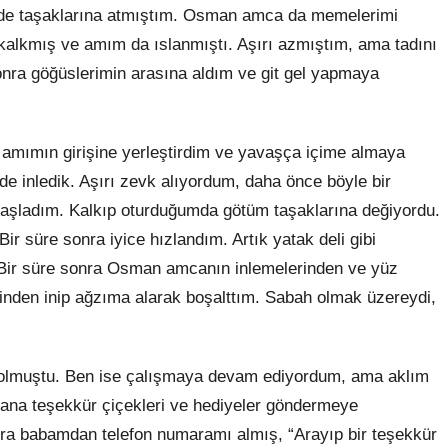
i de taşaklarına atmıştım. Osman amca da memelerimi
 kalkmış ve amım da ıslanmıştı. Aşırı azmıştım, ama tadını
sonra göğüslerimin arasına aldım ve git gel yapmaya
p amımın girişine yerleştirdim ve yavaşça içime almaya
e inledik. Aşırı zevk alıyordum, daha önce böyle bir
başladım. Kalkıp oturduğumda götüm taşaklarına değiyordu.
ir süre sonra iyice hızlandım. Artık yatak deli gibi
. Bir süre sonra Osman amcanın inlemelerinden ve yüz
nden inip ağzıma alarak boşalttım. Sabah olmak üzereydi,
olmuştu. Ben ise çalışmaya devam ediyordum, ama aklım
ana teşekkür çiçekleri ve hediyeler göndermeye
nra babamdan telefon numaramı almış, “Arayıp bir teşekkür