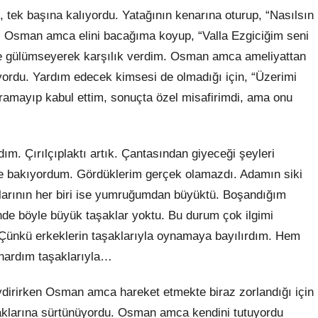
ek başına kalıyordu. Yatağının kenarına oturup, “Nasılsın
. Osman amca elini bacağıma koyup, “Valla Ezgiciğim seni
en de gülümseyerek karşılık verdim. Osman amca ameliyattan
yordu. Yardım edecek kimsesi de olmadığı için, “Üzerimi
ıramayıp kabul ettim, sonuçta özel misafirimdi, ama onu
ım. Çırılçıplaktı artık. Çantasından giyeceği şeyleri
e bakıyordum. Gördüklerim gerçek olamazdı. Adamın siki
klarının her biri ise yumruğumdan büyüktü. Boşandığım
inde böyle büyük taşaklar yoktu. Bu durum çok ilgimi
 Çünkü erkeklerin taşaklarıyla oynamaya bayılırdım. Hem
nardım taşaklarıyla…
iydirirken Osman amca hareket etmekte biraz zorlandığı için
şaklarına sürtünüyordu. Osman amca kendini tutuyordu