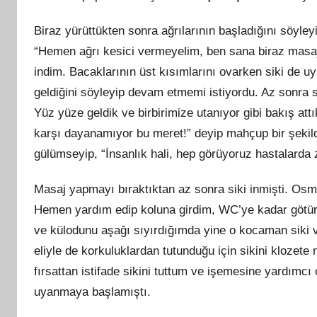
Biraz yürüttükten sonra ağrılarının başladığını söyle
“Hemen ağrı kesici vermeyelim, ben sana biraz masaj
indim. Bacaklarının üst kısımlarını ovarken siki de
geldiğini söyleyip devam etmemi istiyordu. Az sonra 
Yüz yüze geldik ve birbirimize utanıyor gibi bakış at
karşı dayanamıyor bu meret!” deyip mahçup bir şeki
gülümseyip, “İnsanlık hali, hep görüyoruz hastalarda 
Masaj yapmayı bıraktıktan az sonra siki inmişti. Osm
Hemen yardım edip koluna girdim, WC’ye kadar götürd
ve külodunu aşağı sıyırdığımda yine o kocaman siki 
eliyle de korkuluklardan tutunduğu için sikini klozet
fırsattan istifade sikini tuttum ve işemesine yardımc
uyanmaya başlamıştı.