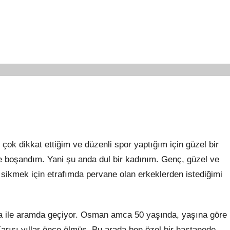
ı
ok dikkat ettiğim ve düzenli spor yaptığım için güzel bir
ve boşandım. Yani şu anda dul bir kadınım. Genç, güzel ve
i sikmek için etrafımda pervane olan erkeklerden istediğimi
ile aramda geçiyor. Osman amca 50 yaşında, yaşına göre
arısı yıllar önce ölmüş. Bu arada ben özel bir hastanede