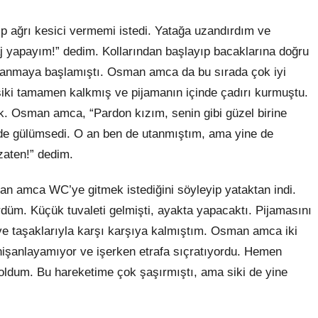
yip ağrı kesici vermemi istedi. Yatağa uzandırdım ve
 yapayım!” dedim. Kollarından başlayıp bacaklarına doğru
 uyanmaya başlamıştı. Osman amca da bu sırada çok iyi
siki tamamen kalkmış ve pijamanın içinde çadırı kurmuştu.
tık. Osman amca, “Pardon kızım, senin gibi güzel birine
lde gülümsedi. O an ben de utanmıştım, ama yine de
zaten!” dedim.
an amca WC’ye gitmek istediğini söyleyip yataktan indi.
üm. Küçük tuvaleti gelmişti, ayakta yapacaktı. Pijamasını
ve taşaklarıyla karşı karşıya kalmıştım. Osman amca iki
e nişanlayamıyor ve işerken etrafa sıçratıyordu. Hemen
ı oldum. Bu hareketime çok şaşırmıştı, ama siki de yine