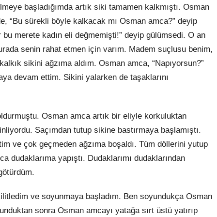
ı silmeye başladığımda artık siki tamamen kalkmıştı. Osman
de, “Bu sürekli böyle kalkacak mı Osman amca?” deyip
ır bu merete kadın eli değmemişti!” deyip gülümsedi. O an
urada senin rahat etmen için varım. Madem suçlusu benim,
 kalkık sikini ağzıma aldım. Osman amca, “Napıyorsun?”
aya devam ettim. Sikini yalarken de taşaklarını
oldurmuştu. Osman amca artık bir eliyle korkuluktan
i inliyordu. Saçımdan tutup sikine bastırmaya başlamıştı.
tim ve çok geçmeden ağzıma boşaldı. Tüm döllerini yutup
a dudaklarıma yapıştı. Dudaklarımı dudaklarından
 götürdüm.
ı kilitledim ve soyunmaya başladım. Ben soyundukça Osman
oyunduktan sonra Osman amcayı yatağa sırt üstü yatırıp