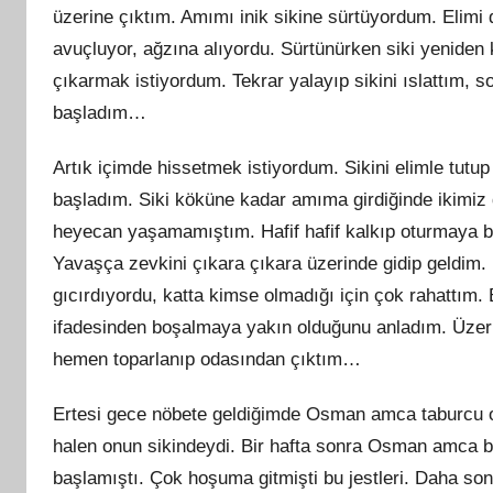
üzerine çıktım. Amımı inik sikine sürtüyordum. Elim
avuçluyor, ağzına alıyordu. Sürtünürken siki yeniden
çıkarmak istiyordum. Tekrar yalayıp sikini ıslattım, 
başladım…
Artık içimde hissetmek istiyordum. Sikini elimle tutu
başladım. Siki köküne kadar amıma girdiğinde ikimiz d
heyecan yaşamamıştım. Hafif hafif kalkıp oturmaya 
Yavaşça zevkini çıkara çıkara üzerinde gidip geldim. B
gıcırdıyordu, katta kimse olmadığı için çok rahattım
ifadesinden boşalmaya yakın olduğunu anladım. Üzeri
hemen toparlanıp odasından çıktım…
Ertesi gece nöbete geldiğimde Osman amca taburcu 
halen onun sikindeydi. Bir hafta sonra Osman amca b
başlamıştı. Çok hoşuma gitmişti bu jestleri. Daha so