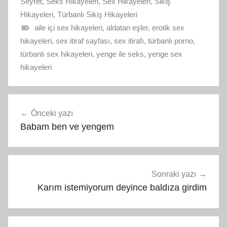
Seyret
,
Seks Hikayeleri
,
Sex Hikayeleri
,
Sikiş
Hikayeleri
,
Türbanlı Sikiş Hikayeleri
aile içi sex hikayeleri
,
aldatan eşler
,
erotik sex
hikayeleri
,
sex itiraf sayfası
,
sex itirafı
,
türbanlı porno
,
türbanlı sex hikayeleri
,
yenge ile seks
,
yenge sex
hikayeleri
Yazı
Önceki yazı
gezinmesi
Babam ben ve yengem
Sonraki yazı
Karım istemiyorum deyince baldıza girdim