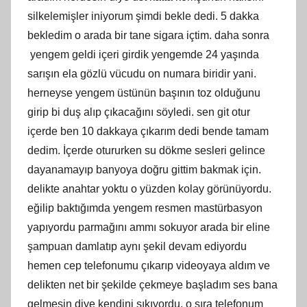
silkelemişler iniyorum şimdi bekle dedi. 5 dakka
bekledim o arada bir tane sigara içtim. daha sonra
yengem geldi içeri girdik yengemde 24 yaşında
sarışın ela gözlü vücudu on numara biridir yani.
herneyse yengem üstünün başının toz olduğunu
girip bi duş alıp çıkacağını söyledi. sen git otur
içerde ben 10 dakkaya çıkarım dedi bende tamam
dedim. İçerde otururken su dökme sesleri gelince
dayanamayıp banyoya doğru gittim bakmak için.
delikte anahtar yoktu o yüzden kolay görünüyordu.
eğilip baktığımda yengem resmen mastürbasyon
yapıyordu parmağını ammı sokuyor arada bir eline
şampuan damlatıp aynı şekil devam ediyordu
hemen cep telefonumu çıkarıp videoyaya aldım ve
delikten net bir şekilde çekmeye başladım ses bana
gelmesin diye kendini sıkıyordu. o sıra telefonum