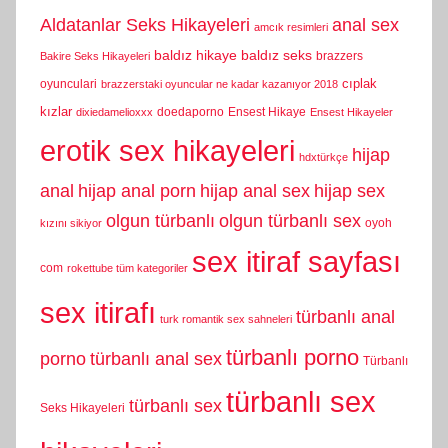
Aldatanlar Seks Hikayeleri
anal sex
amcık resimleri
baldız hikaye
baldız seks
brazzers
Bakire Seks Hikayeleri
cıplak
oyunculari
brazzerstaki oyuncular ne kadar kazanıyor 2018
kızlar
doedaporno
Ensest Hikaye
dixiedamelioxxx
Ensest Hikayeler
erotik sex hikayeleri
hijap
hdxtürkçe
anal
hijap anal porn
hijap anal sex
hijap sex
olgun türbanlı
olgun türbanlı sex
oyoh
kızını sikiyor
sex itiraf sayfası
com
rokettube tüm kategoriler
sex itirafı
türbanlı anal
turk romantik sex sahneleri
türbanlı porno
porno
türbanlı anal sex
Türbanlı
türbanlı sex
türbanlı sex
Seks Hikayeleri