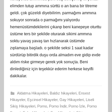
elimden tutup ammına sürttü o an bana bir titreme
geldi. çok güzeldi diyebilirim. parmağımı ammına
sokuyor sonrada o parmağımı yalıyordu
hemenüstümdekilerini çıkarıp beni kanepeye oturttu
üstüme ters bir şekilde oturarak sikimi ammına
soktu yavaş yavaş tan hızlanarak üstümde
zıplamaya başladı. o şekilde seksi 1 saat kadar
sürdürüp bitirdik duşu orda almadım eve gidip evde
aldım riske girmeye gerek yok sonuçta. Beni
dinlediğiniz için teşekkür ederim herkese keyifli
dakikalar.
Aldatma Hikayeleri
,
Baldız hikayeleri
,
Ensest
Hikayeler
,
Eşcinsel Hikayeler
,
Gay Hikayeleri
,
Liseli
Sikiş Hikayeleri
,
Porno
,
Porno İndir
,
Porno İzle
,
Porno