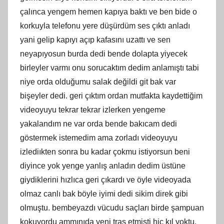
çalınca yengem hemen kapıya baktı ve ben bide o
korkuyla telefonu yere düşürdüm ses çıktı anladı
yani gelip kapıyı açıp kafasını uzattı ve sen
neyapıyosun burda dedi bende dolapta yiyecek
birleyler varmı onu sorucaktım dedim anlamıştı tabi
niye orda olduğumu salak değildi git bak var
bişeyler dedi. geri çıktım ordan mutfakta kaydettiğim
videoyuyu tekrar tekrar izlerken yengeme
yakalandım ne var orda bende bakıcam dedi
göstermek istemedim ama zorladı videoyuyu
izlediıkten sonra bu kadar çokmu istiyorsun beni
diyince yok yenge yanlış anladın dedim üstüne
giydiklerini hızlıca geri çıkardı ve öyle videoyada
olmaz canlı bak böyle iyimi dedi sikim direk gibi
olmuştu. bembeyazdı vücudu saçları birde şampuan
kokuyordu ammınıda yeni traş etmişti hiç kıl yoktu.