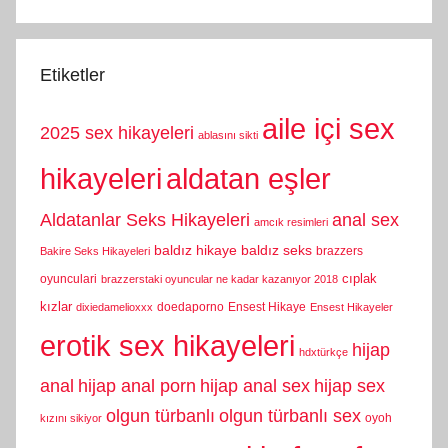
Etiketler
aile içi sex
2025 sex hikayeleri
ablasını sikti
hikayeleri
aldatan eşler
Aldatanlar Seks Hikayeleri
anal sex
amcık resimleri
baldız hikaye
baldız seks
brazzers
Bakire Seks Hikayeleri
cıplak
oyunculari
brazzerstaki oyuncular ne kadar kazanıyor 2018
kızlar
doedaporno
Ensest Hikaye
dixiedamelioxxx
Ensest Hikayeler
erotik sex hikayeleri
hijap
hdxtürkçe
anal
hijap anal porn
hijap anal sex
hijap sex
olgun türbanlı
olgun türbanlı sex
oyoh
kızını sikiyor