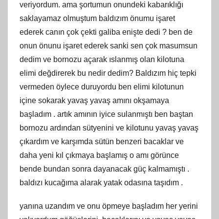
veriyordum. ama şortumun onundeki kabarıklığı
saklayamaz olmuştum baldızım önumu işaret
ederek canın çok çekti galiba enişte dedi ? ben de
onun önunu işaret ederek sanki sen çok masumsun
dedim ve bornozu açarak ıslanmış olan kilotuna
elimi değdirerek bu nedir dedim? Baldızım hiç tepki
vermeden öylece duruyordu ben elimi kilotunun
içine sokarak yavaş yavaş amını okşamaya
başladım . artık amının iyice sulanmıştı ben baştan
bornozu ardından sütyenini ve kilotunu yavaş yavaş
çıkardım ve karşımda sütün benzeri bacaklar ve
daha yeni kıl çıkmaya başlamış o amı görünce
bende bundan sonra dayanacak güç kalmamıştı .
baldızı kucağıma alarak yatak odasına taşıdım .
yanına uzandım ve onu öpmeye başladım her yerini