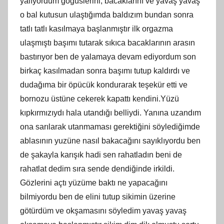
yalıyordum göğüslerini, bacaklarını ve yavaş yavaş
o bal kutusun ulaştığımda baldızım bundan sonra
tatlı tatlı kasılmaya başlanmıştır ilk orgazma
ulaşmıştı başımı tutarak sıkıca bacaklarının arasın
bastırıyor ben de yalamaya devam ediyordum son
birkaç kasılmadan sonra başımı tutup kaldırdı ve
dudağıma bir öpücük kondurarak teşekür etti ve
bornozu üstüne cekerek kapattı kendini.Yüzü
kıpkırmızıydı hala utandığı belliydi. Yanına uzandım
ona sarılarak utanmaması gerektiğini söylediğimde
ablasının yuzüne nasıl bakacağını sayıklıyordu ben
de şakayla karışık hadi sen rahatladın beni de
rahatlat dedim sıra sende dendiğinde irkildi.
Gözlerini açtı yüzüme baktı ne yapacağını
bilmiyordu ben de elini tutup sikimin üzerine
götürdüm ve okşamasını söyledim yavaş yavaş