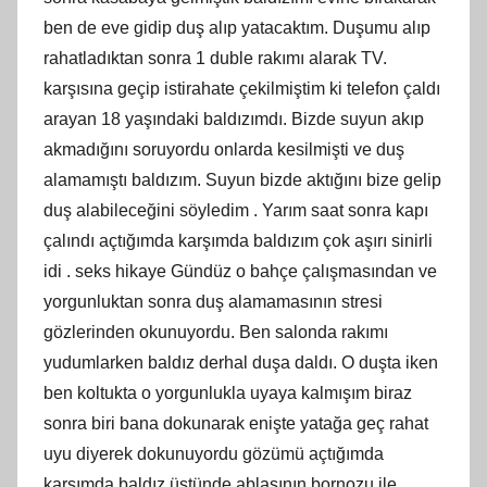
ben de eve gidip duş alıp yatacaktım. Duşumu alıp
rahatladıktan sonra 1 duble rakımı alarak TV.
karşısına geçip istirahate çekilmiştim ki telefon çaldı
arayan 18 yaşındaki baldızımdı. Bizde suyun akıp
akmadığını soruyordu onlarda kesilmişti ve duş
alamamıştı baldızım. Suyun bizde aktığını bize gelip
duş alabileceğini söyledim . Yarım saat sonra kapı
çalındı açtığımda karşımda baldızım çok aşırı sinirli
idi . seks hikaye Gündüz o bahçe çalışmasından ve
yorgunluktan sonra duş alamamasının stresi
gözlerinden okunuyordu. Ben salonda rakımı
yudumlarken baldız derhal duşa daldı. O duşta iken
ben koltukta o yorgunlukla uyaya kalmışım biraz
sonra biri bana dokunarak enişte yatağa geç rahat
uyu diyerek dokunuyordu gözümü açtığımda
karşımda baldız üstünde ablasının bornozu ile