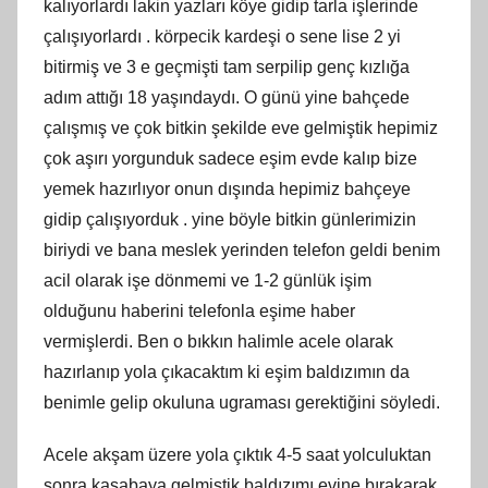
kalıyorlardı lakin yazları köye gidip tarla işlerinde
çalışıyorlardı . körpecik kardeşi o sene lise 2 yi
bitirmiş ve 3 e geçmişti tam serpilip genç kızlığa
adım attığı 18 yaşındaydı. O günü yine bahçede
çalışmış ve çok bitkin şekilde eve gelmiştik hepimiz
çok aşırı yorgunduk sadece eşim evde kalıp bize
yemek hazırlıyor onun dışında hepimiz bahçeye
gidip çalışıyorduk . yine böyle bitkin günlerimizin
biriydi ve bana meslek yerinden telefon geldi benim
acil olarak işe dönmemi ve 1-2 günlük işim
olduğunu haberini telefonla eşime haber
vermişlerdi. Ben o bıkkın halimle acele olarak
hazırlanıp yola çıkacaktım ki eşim baldızımın da
benimle gelip okuluna ugraması gerektiğini söyledi.
Acele akşam üzere yola çıktık 4-5 saat yolculuktan
sonra kasabaya gelmiştik baldızımı evine bırakarak