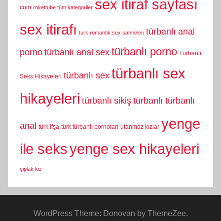
sex itiraf sayfası
com
rokettube tüm kategoriler
sex itirafı
türbanlı anal
turk romantik sex sahneleri
türbanlı porno
porno
türbanlı anal sex
Türbanlı
türbanlı sex
türbanlı sex
Seks Hikayeleri
hikayeleri
türbanlı sikiş
türbanlı türbanlı
yenge
anal
türk ifşa
türk türbanlı pornoları
utanmaz kızlar
yenge sex hikayeleri
ile seks
çiplak kiz
WordPress Theme: Donovan by ThemeZee.