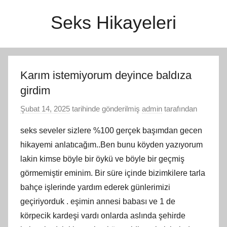
İçeriğe
Seks Hikayeleri
atla
Karım istemiyorum deyince baldıza
girdim
Şubat 14, 2025
tarihinde gönderilmiş
admin
tarafından
seks seveler sizlere %100 gerçek başımdan gecen
hikayemi anlatıcağım..Ben bunu köyden yazıyorum
lakin kimse böyle bir öykü ve böyle bir geçmiş
görmemiştir eminim. Bir süre içinde bizimkilere tarla
bahçe işlerinde yardım ederek günlerimizi
geçiriyorduk . eşimin annesi babası ve 1 de
körpecik kardeşi vardı onlarda aslında şehirde