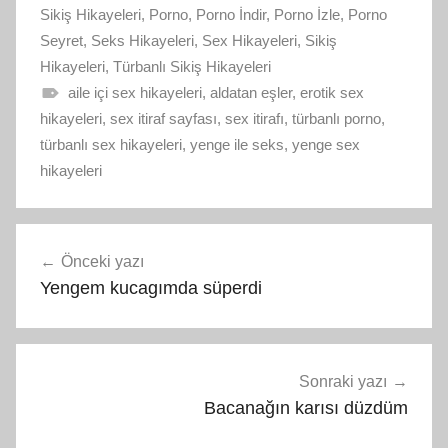
Sikiş Hikayeleri
,
Porno
,
Porno İndir
,
Porno İzle
,
Porno
Seyret
,
Seks Hikayeleri
,
Sex Hikayeleri
,
Sikiş
Hikayeleri
,
Türbanlı Sikiş Hikayeleri
aile içi sex hikayeleri
,
aldatan eşler
,
erotik sex
hikayeleri
,
sex itiraf sayfası
,
sex itirafı
,
türbanlı porno
,
türbanlı sex hikayeleri
,
yenge ile seks
,
yenge sex
hikayeleri
Yazı
Önceki yazı
gezinmesi
Yengem kucagımda süperdi
Sonraki yazı
Bacanağın karısı düzdüm