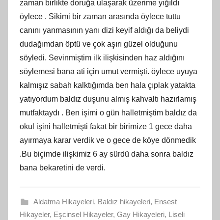
zaman birlikte doruğa ulaşarak üzerime yığıldı
öylece . Sikimi bir zaman arasında öylece tuttu
canını yanmasının yanı dizi keyif aldığı da beliydi
dudağımdan öptü ve çok aşırı güzel olduğunu
söyledi. Sevinmiştim ilk ilişkisinden haz aldığını
söylemesi bana ati için umut vermişti. öylece uyuya
kalmışız sabah kalktığımda ben hala çıplak yatakta
yatıyordum baldız duşunu almış kahvaltı hazırlamış
mutfaktaydı . Ben işimi o gün halletmiştim baldız da
okul işini halletmişti fakat bir birimize 1 gece daha
ayırmaya karar verdik ve o gece de köye dönmedik
.Bu biçimde ilişkimiz 6 ay sürdü daha sonra baldız
bana bekaretini de verdi.
Aldatma Hikayeleri
,
Baldız hikayeleri
,
Ensest
Hikayeler
,
Eşcinsel Hikayeler
,
Gay Hikayeleri
,
Liseli