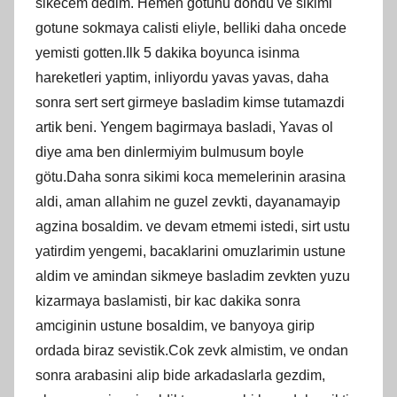
sikecem dedim. Hemen gotunu dondu ve sikimi
gotune sokmaya calisti eliyle, belliki daha oncede
yemisti gotten.Ilk 5 dakika boyunca isinma
hareketleri yaptim, inliyordu yavas yavas, daha
sonra sert sert girmeye basladim kimse tutamazdi
artik beni. Yengem bagirmaya basladi, Yavas ol
diye ama ben dinlermiyim bulmusum boyle
götu.Daha sonra sikimi koca memelerinin arasina
aldi, aman allahim ne guzel zevkti, dayanamayip
agzina bosaldim. ve devam etmemi istedi, sirt ustu
yatirdim yengemi, bacaklarini omuzlarimin ustune
aldim ve amindan sikmeye basladim zevkten yuzu
kizarmaya baslamisti, bir kac dakika sonra
amciginin ustune bosaldim, ve banyoya girip
ordada biraz sevistik.Cok zevk almistim, ve ondan
sonra arabasini alip bide arkadaslarla gezdim,