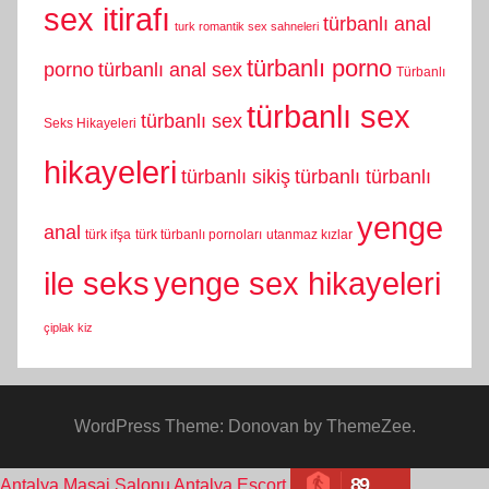
sex itirafı
türbanlı anal
turk romantik sex sahneleri
türbanlı porno
porno
türbanlı anal sex
Türbanlı
türbanlı sex
türbanlı sex
Seks Hikayeleri
hikayeleri
türbanlı sikiş
türbanlı türbanlı
yenge
anal
türk ifşa
türk türbanlı pornoları
utanmaz kızlar
yenge sex hikayeleri
ile seks
çiplak kiz
WordPress Theme: Donovan by ThemeZee.
89
Antalya Masaj Salonu
Antalya Escort