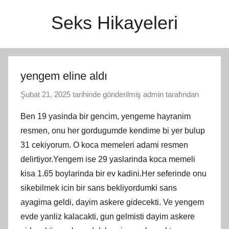
İçeriğe
Seks Hikayeleri
atla
yengem eline aldı
Şubat 21, 2025
tarihinde gönderilmiş
admin
tarafından
Ben 19 yasinda bir gencim, yengeme hayranim
resmen, onu her gordugumde kendime bi yer bulup
31 cekiyorum. O koca memeleri adami resmen
delirtiyor.Yengem ise 29 yaslarinda koca memeli
kisa 1.65 boylarinda bir ev kadini.Her seferinde onu
sikebilmek icin bir sans bekliyordumki sans
ayagima geldi, dayim askere gidecekti. Ve yengem
evde yanliz kalacakti, gun gelmisti dayim askere