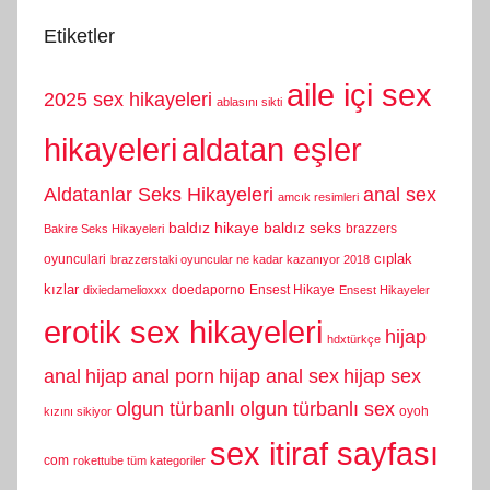
Etiketler
aile içi sex
2025 sex hikayeleri
ablasını sikti
hikayeleri
aldatan eşler
Aldatanlar Seks Hikayeleri
anal sex
amcık resimleri
baldız hikaye
baldız seks
brazzers
Bakire Seks Hikayeleri
cıplak
oyunculari
brazzerstaki oyuncular ne kadar kazanıyor 2018
kızlar
doedaporno
Ensest Hikaye
dixiedamelioxxx
Ensest Hikayeler
erotik sex hikayeleri
hijap
hdxtürkçe
anal
hijap anal porn
hijap anal sex
hijap sex
olgun türbanlı
olgun türbanlı sex
oyoh
kızını sikiyor
sex itiraf sayfası
com
rokettube tüm kategoriler