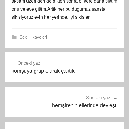
aksam uzeri geri geldikten sonra bi kere daha siktim
onu ve eve gittim.Artik her buldugumuz sansta
sikisiyoruz evin her yerinde, iyi sikisler
Sex Hikayeleri
Yazı
Önceki yazı
gezinmesi
komşuya grup olarak çaktık
Sonraki yazı
hemşirenin ellerinde devleşti