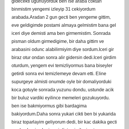
gidecekti ugurluyorduk ben ise araba coktan
binmistim yengemi izleyip 31 cekiyordum
arabada.Aradan 2 gun gecti ben yengeme gittim,
eve geldigimde postami almaya gelmistim bana gel
iceri diye demisti ama ben girmemistim. Sonrada
pisman oldum girmedigime, bir daha gittim ve
arabasini odunc alabilirmiyim diye sordum.Iceri gir
biraz otur ondan sonra alir gidersin dedi.Iceri girdim
oturdum, yengem evi temizliyormus bana biseyler
getirdi sonra evi temizlemeye devam etti. Eline
supurgeye almisti onumde oyle bir domaliyorduki
koca gotuyle sonrada yuzunu dondu, ustunde acik
bir buluz vardiki eyilince memeleri gozukuyordu.
ben ise bakmiyormus gibi bardagima
bakiyordum.Daha sonra yukari cikti ben bi yukarida
biraz toparlayim geliyorum dedi, bir kac dakika gecti