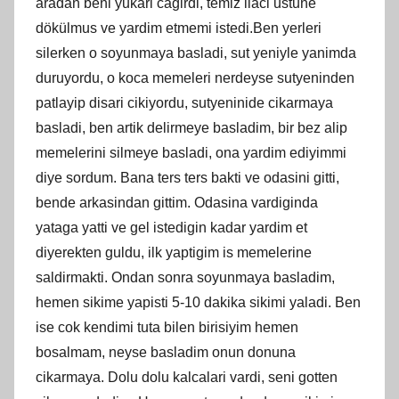
aradan beni yukari cagirdi, temiz ilaci ustune
dökülmus ve yardim etmemi istedi.Ben yerleri
silerken o soyunmaya basladi, sut yeniyle yanimda
duruyordu, o koca memeleri nerdeyse sutyeninden
patlayip disari cikiyordu, sutyeninide cikarmaya
basladi, ben artik delirmeye basladim, bir bez alip
memelerini silmeye basladi, ona yardim ediyimmi
diye sordum. Bana ters ters bakti ve odasini gitti,
bende arkasindan gittim. Odasina vardiginda
yataga yatti ve gel istedigin kadar yardim et
diyerekten guldu, ilk yaptigim is memelerine
saldirmakti. Ondan sonra soyunmaya basladim,
hemen sikime yapisti 5-10 dakika sikimi yaladi. Ben
ise cok kendimi tuta bilen birisiyim hemen
bosalmam, neyse basladim onun donuna
cikarmaya. Dolu dolu kalcalari vardi, seni gotten