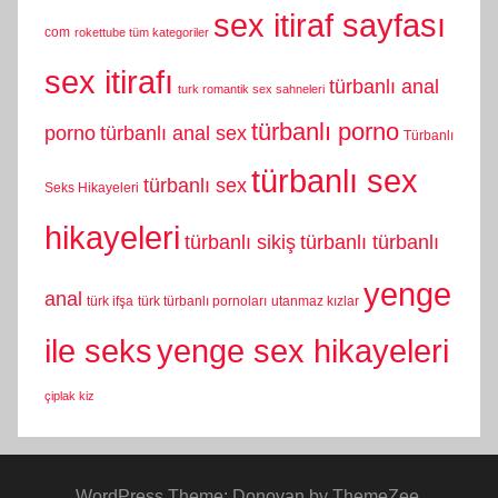
sex itiraf sayfası
com
rokettube tüm kategoriler
sex itirafı
türbanlı anal
turk romantik sex sahneleri
türbanlı porno
porno
türbanlı anal sex
Türbanlı
türbanlı sex
türbanlı sex
Seks Hikayeleri
hikayeleri
türbanlı sikiş
türbanlı türbanlı
yenge
anal
türk ifşa
türk türbanlı pornoları
utanmaz kızlar
yenge sex hikayeleri
ile seks
çiplak kiz
WordPress Theme: Donovan by ThemeZee.