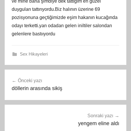
ve mine bana şimdiye dek tattığım en güzel
duyguları tattırıyordu.Biz halının üzerine 69
pozisyonuna geçtiğimizde eşim hakanın kucağında
odayı terketti.yan odadan gelen iniltiler salondan
gelenlere bastııyordu
Sex Hikayeleri
Yazı
Önceki yazı
gezinmesi
döllerin arasında sikiş
Sonraki yazı
yengem eline aldı