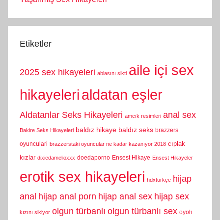
Etiketler
aile içi sex
2025 sex hikayeleri
ablasını sikti
hikayeleri
aldatan eşler
Aldatanlar Seks Hikayeleri
anal sex
amcık resimleri
baldız hikaye
baldız seks
brazzers
Bakire Seks Hikayeleri
cıplak
oyunculari
brazzerstaki oyuncular ne kadar kazanıyor 2018
kızlar
doedaporno
Ensest Hikaye
dixiedamelioxxx
Ensest Hikayeler
erotik sex hikayeleri
hijap
hdxtürkçe
anal
hijap anal porn
hijap anal sex
hijap sex
olgun türbanlı
olgun türbanlı sex
oyoh
kızını sikiyor