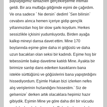
paylaştığımız fantazileri gerçekleştirme ihtimali
geldi. Bir ara mutfağa gitiğimde eşimi de çağırdım.
Ve ona sadece ` Ne dersin` dedim! `Sen bilirsin`
cevabını alınca hemen içeriye gidip gençlik
yıllarımızdan hoş bir slow şarkı koydum. Herkes
sessizlikle içkisini yudumluyordu. Birden ayağa
kalkıp mineyi dansa davet ettim. Mine 170
boylarında eşime göre daha iri göğüslü ve daha
uzun bacakları olan seksi bir kadındı. Eşime hoş bir
tebessümle bakıp davetime katıldı Mine. Ayakta bir
birimize sarılıp dans ederken kasıklarını bana
istekle sürttüğünü ve göğüslerini bana yapıştırdığını
hissediyordum. Eşimle Hakan bizi izlerken nefes
alış verişlerinin hızlandığını hissestim.` Siz de
gelsenize` derken artık olacaklara hepimiz hazır
gibiydik. Eşimin Mine ye göre daha diri bir vücudu