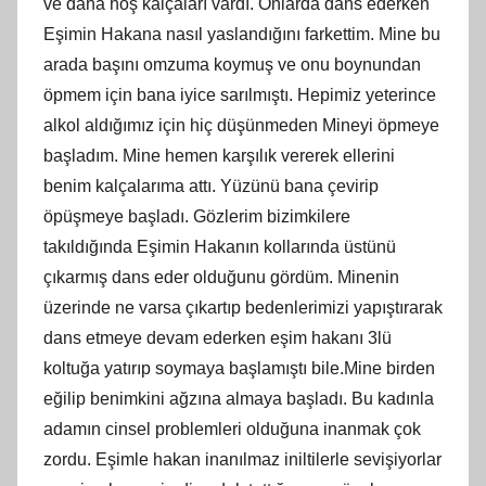
ve daha hoş kalçaları vardı. Onlarda dans ederken
Eşimin Hakana nasıl yaslandığını farkettim. Mine bu
arada başını omzuma koymuş ve onu boynundan
öpmem için bana iyice sarılmıştı. Hepimiz yeterince
alkol aldığımız için hiç düşünmeden Mineyi öpmeye
başladım. Mine hemen karşılık vererek ellerini
benim kalçalarıma attı. Yüzünü bana çevirip
öpüşmeye başladı. Gözlerim bizimkilere
takıldığında Eşimin Hakanın kollarında üstünü
çıkarmış dans eder olduğunu gördüm. Minenin
üzerinde ne varsa çıkartıp bedenlerimizi yapıştırarak
dans etmeye devam ederken eşim hakanı 3lü
koltuğa yatırıp soymaya başlamıştı bile.Mine birden
eğilip benimkini ağzına almaya başladı. Bu kadınla
adamın cinsel problemleri olduğuna inanmak çok
zordu. Eşimle hakan inanılmaz iniltilerle sevişiyorlar