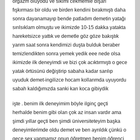
orgazm oluyodu ve sikimi cekmemle dışarı
fışkırması bir oldu ve birden kendini bırakmıştı daha
sonra dayanamayıp bende patladım demetin yatağı
sırılsıklam olmuştu ve ikimizde 10-15 dakka yatakta
hareketsizce yattık ve demetle göz göze bakıştık
yarım saat sonra kendimizi duşta bulduk beraber
temizlendikten sonra yemek yedik eee nede olsa
ikimizde ilk deneyimdi ve bizi çok acıktırmıştı o gece
yatak örtüsünü değiştirip sabaha kadar sarılıp
uyuduk demet-ingilizce hocam kollarımda uyuyordu
sabah kaldığımızda sanki karı koca gibiydik
işte . benim ilk deneyimim böyle ilginç geçti
herhalde benim gibi olan çok az insan vardır ama
şimdi yıllar geçti ben şimdi üniversiteteyim başka
deneyimlerimde oldu demet ve ben ayrıldık çünkü o
gece sex yapmamız onun öğretmen benim öğrenci