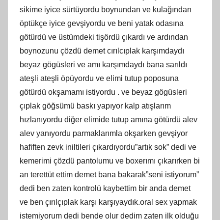
sikime iyice sürtüyordu boynundan ve kulağından
öptükçe iyice gevşiyordu ve beni yatak odasına
götürdü ve üstümdeki tişördü çıkardı ve ardından
boynozunu çözdü demet cırılcıplak karşımdaydı
beyaz gögüsleri ve amı karşımdaydı bana sarıldı
ateşli ateşli öpüyordu ve elimi tutup poposuna
götürdü okşamamı istiyordu . ve beyaz gögüsleri
çıplak göğsümü baskı yapıyor kalp atışlarım
hızlanıyordu diğer elimide tutup amına götürdü alev
alev yanıyordu parmaklarımla okşarken gevşiyor
hafiften zevk iniltileri çıkardıyordu”artık sok” dedi ve
kemerimi çözdü pantolumu ve boxerımı çıkarırken bi
an terettüt ettim demet bana bakarak”seni istiyorum”
dedi ben zaten kontrolü kaybettim bir anda demet
ve ben çırılçıplak karşı karşıyaydık.oral sex yapmak
istemiyorum dedi bende olur dedim zaten ilk olduğu