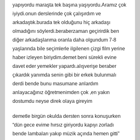
yapıyordu maraşta tek başına yaşıyordu.Aramız çok
iyiydi.onun derslerinde çok çalışırdım ve
arkadaştık.burada tek olduğunu hiç arkadaşı
olmadığını söylerdi.beraberzaman geçirirdik ben
diğer arkadaşlarıma oranla daha olgundum 7-8
yaşlarında bile seçimlerle ilgilenen çizgi film yerine
haber izleyen biriydim.demet beni sürekli evine
davet eder yemekler yapardı.alışverişe beraber
çıkardık yanımda senin gibi bir erkek bulunmalı
derdi bende bunu masumane anlardım
anlayacağınız öğretmenimden çok ,en yakın
dostumdu neyse direk olaya gireyim
demetle birgün okulda dersten sonra konuşurken
“dün gece evime hırsız giriyordu kapıyı zorladı
bende lambaları yakıp müzik açında hemen gitti”