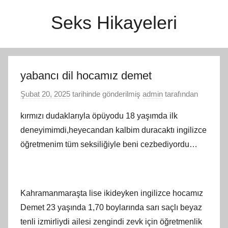
İçeriğe
Seks Hikayeleri
atla
yabancı dil hocamız demet
Şubat 20, 2025
tarihinde gönderilmiş
admin
tarafından
kırmızı dudaklarıyla öpüyodu 18 yaşımda ilk
deneyimimdi,heyecandan kalbim duracaktı ingilizce
öğretmenim tüm seksiliğiyle beni cezbediyordu…
Kahramanmaraşta lise ikideyken ingilizce hocamız
Demet 23 yaşında 1,70 boylarında sarı saçlı beyaz
tenli izmirliydi ailesi zengindi zevk için öğretmenlik