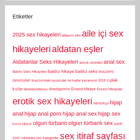
Etiketler
aile içi sex
2025 sex hikayeleri
ablasını sikti
hikayeleri
aldatan eşler
Aldatanlar Seks Hikayeleri
anal sex
amcık resimleri
baldız hikaye
baldız seks
brazzers
Bakire Seks Hikayeleri
cıplak
oyunculari
brazzerstaki oyuncular ne kadar kazanıyor 2018
kızlar
doedaporno
Ensest Hikaye
dixiedamelioxxx
Ensest Hikayeler
erotik sex hikayeleri
hijap
hdxtürkçe
anal
hijap anal porn
hijap anal sex
hijap sex
olgun türbanlı
olgun türbanlı sex
oyoh
kızını sikiyor
sex itiraf sayfası
com
rokettube tüm kategoriler