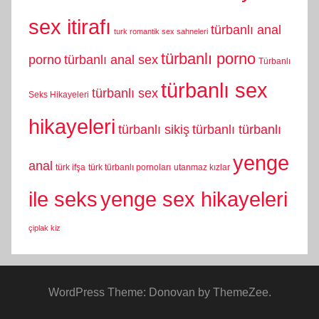
sex itirafı
türbanlı anal
turk romantik sex sahneleri
türbanlı porno
porno
türbanlı anal sex
Türbanlı
türbanlı sex
türbanlı sex
Seks Hikayeleri
hikayeleri
türbanlı sikiş
türbanlı türbanlı
yenge
anal
türk ifşa
türk türbanlı pornoları
utanmaz kızlar
yenge sex hikayeleri
ile seks
çiplak kiz
WordPress Theme: Donovan by ThemeZee.