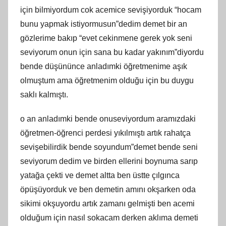
için bilmiyordum cok acemice sevişiyorduk “hocam
bunu yapmak istiyormusun”dedim demet bir an
gözlerime bakıp “evet cekinmene gerek yok seni
seviyorum onun için sana bu kadar yakınım”diyordu
bende düşününce anladımki öğretmenime aşık
olmuştum ama öğretmenim olduğu için bu duygu
saklı kalmıştı.
o an anladımki bende onuseviyordum aramızdaki
öğretmen-öğrenci perdesi yıkılmıştı artık rahatça
sevişebilirdik bende soyundum”demet bende seni
seviyorum dedim ve birden ellerini boynuma sarıp
yatağa çekti ve demet altta ben üstte çılgınca
öpüşüyorduk ve ben demetin amını okşarken oda
sikimi okşuyordu artık zamanı gelmişti ben acemi
olduğum için nasıl sokacam derken aklıma demeti