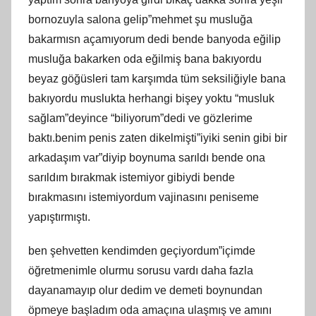
bornozuyla salona gelip”mehmet şu musluğa
bakarmısn açamıyorum dedi bende banyoda eğilip
musluğa bakarken oda eğilmiş bana bakıyordu
beyaz göğüsleri tam karşımda tüm seksiliğiyle bana
bakıyordu muslukta herhangi bişey yoktu “musluk
sağlam”deyince “biliyorum”dedi ve gözlerime
baktı.benim penis zaten dikelmişti”iyiki senin gibi bir
arkadaşım var”diyip boynuma sarıldı bende ona
sarıldım bırakmak istemiyor gibiydi bende
bırakmasını istemiyordum vajinasını peniseme
yapıştırmıştı.
ben şehvetten kendimden geçiyordum”içimde
öğretmenimle olurmu sorusu vardı daha fazla
dayanamayıp olur dedim ve demeti boynundan
öpmeye başladım oda amaçına ulaşmış ve amını