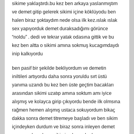
sikime yaklaştırdı.bu kez ben arkaya yaslanmıştım
ve demet gitip gelerek sikimi içine köklüyodu ben
halen biraz şoktaydım nede olsa ilk kez.ıslak ıslak
sex yapıyorduk demet duraksadığımı görünce
“noldu” . dedi ve tekrar yatak odasına gittik ve bu
kez ben altta o sikimi amına sokmuş kucagımdaydı
inip kalkıyordu
ben pasif bir şekilde bekliyordum ve demetin
iniltileri artıyordu daha sonra yoruldu sırt üstü
yanıma uzandı bu kez ben üste geçtim bacakları
arasından sikimi uzatıp amına soktum amı iyice
alışmış ve kolayca girip çıkıyordu bende ilk olmsına
rağmen hemen alışmış ustaca sokuyordum bikaç
dakka sonra demet titremeye başladı ve ben sikim
içindeyken durdum ve biraz sonra inleyen demet