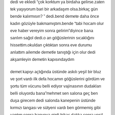
dedi ve ekledi “çok korktum ya birdaha gelirse.zaten
tek yaşıyorum bari bir arkadaşım olsa.birkaç gün
bende kalırmısın? ” dedi.bend demete daha önce
kadın gözüyle bakmamıştım.bende “tabi hocam olur
eve haber vereyim sonra gelirim”diyince bana
sarılım sağol dedi.o an göğüslerinin sıcaklığını
hissettim.okuldan çıktıktan sonra eve durumu
anlattım ailemde demetle tanıştığı için olur dedi
akşamleyin demetin kapısındaydım
demet kapıyı açtığında üstünde askılı yeşil bir bluz
ve şort vardı ilk defa hocamın göğüslerini gördüm ve
şortu tüm vücunu belli ediyor vajinasının dudakları
belli oluyordu bana”mehmet sen salona geç ben
duşa girecem dedi salonda kanepenin üstünde
kırmızı tangası ve sütyeni vardı ben görmemiş gibi
yaptım sonra banyoya girdi bikaç dakka sonra yeşil