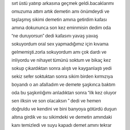
sırt üstü yatırıp arkasına geçmek geldi.bacaklarımı
omuzuma attım artık demetin amı önümdeydi ve
taşlaşmış sikimi demetin amına getirdim kafası
amına dokununca son kez eminmisin dedim oda
“ne duruyorsun” dedi kafasını yavaş yavaş
sokuyordum oral sex yapmadığımız için kıvama
gelmemişti.zorla sokuyordum amı çok dardı ve
inliyordu ve nihayet tümünü soktum ve bikaç kez
sokup çıkardıktan sonra alıştı ve kayganlaştı yedi
sekiz sefer soktuktan sonra sikim birden kırmızıya
boyandı o an afalladım ve demete şaşkınca baktım
oda bu şaşkınlığımı anladıktan sonra “ilk kez oluyor
sen ilksin ve son olacaksın ” dedi ve hemen
doğruldu ve kendini ve bini banyoya götürdü duşun
altına girdik ve su sikimdeki ve demetin amındaki
kanı temizledi ve suyu kapadı demet amını tekrar