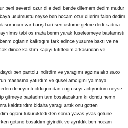
ur beni severdi ozur dile dedi bende dilemem dedim mudur
n baya usulmustu neyse ben hocam ozur dilerim falan dedim
k sorunum var barış bari sen ustume gelme dedi kadına
 ayrılmıs tabi os ırada benm yarak fuselesmeye baslamıstı
benm oglanın kalktıgını fark edince yusume baktı ve ne
cak diince kalktım kapıyı kılıtledim arkasından ve
aydı ben pantolu indirdim ve yaragımı agzına alıp saxo
run masasına yatırdım ve gusel amcıgını yalmaya
 onceden deneyımlı oldugumdan cogu seyı anlıyordum neyse
elip gitmeye basladım tam bosalacaktım kı dondu hemn
ra kaldıttırdım bidaha yaragı artık onu gotten
im oglanı tukurukledıkten sonra yavas yvas gotune
prken gotune bosaldım giyindik ve ayrıldık ben hocam