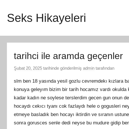
İçeriğe
atla
Seks Hikayeleri
tarihci ile aramda geçenler
Şubat 20, 2025
tarihinde gönderilmiş
admin
tarafından
slm ben 18 yasında yesil gozlu cevremdekı kızlara ba
konuya geleyım bizim bir tarih hocamız vardı okulda
kadar kadın ne soylese terslerdim gecen gun onun de
hocaydı cekıcı tyanı cok fazlaydı hele o gogusleri ney
etmeye basladık ben hocayı iktirdin ve sıranın ustune
sonra gorusces senle dedi neyse bu mudure gidip be