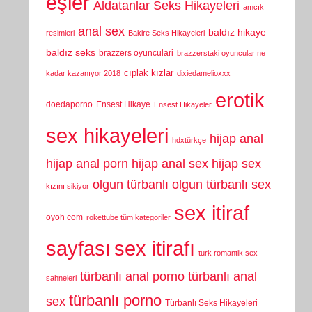
eşler
Aldatanlar Seks Hikayeleri
amcık
anal sex
baldız hikaye
resimleri
Bakire Seks Hikayeleri
baldız seks
brazzers oyunculari
brazzerstaki oyuncular ne
cıplak kızlar
kadar kazanıyor 2018
dixiedamelioxxx
erotik
doedaporno
Ensest Hikaye
Ensest Hikayeler
sex hikayeleri
hijap anal
hdxtürkçe
hijap anal porn
hijap anal sex
hijap sex
olgun türbanlı
olgun türbanlı sex
kızını sikiyor
sex itiraf
oyoh com
rokettube tüm kategoriler
sayfası
sex itirafı
turk romantik sex
türbanlı anal porno
türbanlı anal
sahneleri
türbanlı porno
sex
Türbanlı Seks Hikayeleri