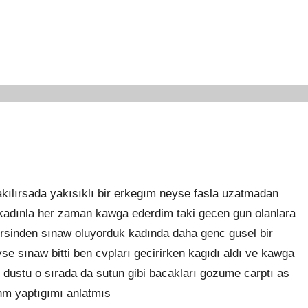
kılırsada yakısıklı bir erkegım neyse fasla uzatmadan
 kadınla her zaman kawga ederdim taki gecen gun olanlara
rsinden sınaw oluyorduk kadında daha genc gusel bir
se sınaw bitti ben cvpları gecirirken kagıdı aldı ve kawga
 dustu o sırada da sutun gibi bacakları gozume carptı as
nm yaptıgımı anlatmıs