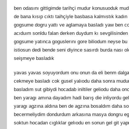
ben odasını gittigimde tarihçi mudur konusuoduk mud
de bana kısıp cıktı taihçiyle basbasa kalmıstık kadı
gogsume dogru yattı ve aglamaya basladı yaw ben co
acıduım sonldu falan derken duydum kı sevgilisinden
gogsume yatınca goguslerını gore biliodum neyse bu 
istiosun dedi bende seni diyince sasırdı burda nası ol
seişmeye basladık
yavas yavas soyuyordum onu onun da eli benm dalgad
cekmeye basladı cok gusel yalıodu daha sonra mudu
basladım sut gibiydi hocadab iniltiler geliodu daha
ben yaragı amına dayadım hadi barış die inliyordu g
yaragı agzına aldına ben de agzına bosaldım daha son
becermeliydim dondurdum arkasına masya dongru egd
soktun hocadan cıglıklar gelıodu en sonun gel git ya