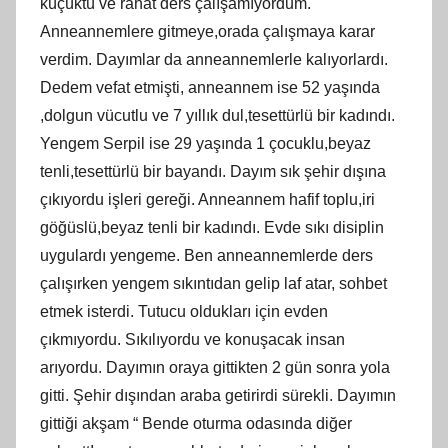
küçüktü ve rahat ders çalışamıyordum.
Anneannemlere gitmeye,orada çalışmaya karar
verdim. Dayımlar da anneannemlerle kalıyorlardı.
Dedem vefat etmişti, anneannem ise 52 yaşında
,dolgun vücutlu ve 7 yıllık dul,tesettürlü bir kadındı.
Yengem Serpil ise 29 yaşında 1 çocuklu,beyaz
tenli,tesettürlü bir bayandı. Dayım sık şehir dışına
çıkıyordu işleri gereği. Anneannem hafif toplu,iri
göğüslü,beyaz tenli bir kadındı. Evde sıkı disiplin
uygulardı yengeme. Ben anneannemlerde ders
çalışırken yengem sıkıntıdan gelip laf atar, sohbet
etmek isterdi. Tutucu oldukları için evden
çıkmıyordu. Sıkılıyordu ve konuşacak insan
arıyordu. Dayımın oraya gittikten 2 gün sonra yola
gitti. Şehir dışından araba getirirdi sürekli. Dayımın
gittiği akşam “ Bende oturma odasında diğer