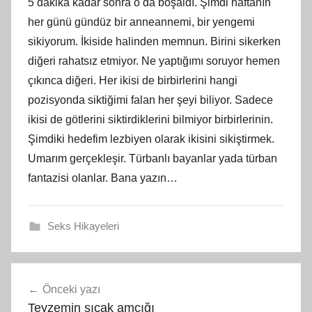
5 dakika kadar sonra o da boşaldı. Şimdi haftanın
her günü gündüz bir anneannemi, bir yengemi
sikiyorum. İkiside halinden memnun. Birini sikerken
diğeri rahatsız etmiyor. Ne yaptığımı soruyor hemen
çıkınca diğeri. Her ikisi de birbirlerini hangi
pozisyonda siktiğimi falan her şeyi biliyor. Sadece
ikisi de götlerini siktirdiklerini bilmiyor birbirlerinin.
Şimdiki hedefim lezbiyen olarak ikisini sikiştirmek.
Umarım gerçekleşir. Türbanlı bayanlar yada türban
fantazisi olanlar. Bana yazın…
Seks Hikayeleri
Yazı
Önceki yazı
gezinmesi
Teyzemin sıcak amcığı