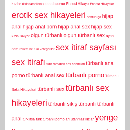
kızlar
doedaporno
Ensest Hikaye
dixiedamelioxxx
Ensest Hikayeler
erotik sex hikayeleri
hijap
hdxtürkçe
anal
hijap anal porn
hijap anal sex
hijap sex
olgun türbanlı
olgun türbanlı sex
oyoh
kızını sikiyor
sex itiraf sayfası
com
rokettube tüm kategoriler
sex itirafı
türbanlı anal
turk romantik sex sahneleri
türbanlı porno
porno
türbanlı anal sex
Türbanlı
türbanlı sex
türbanlı sex
Seks Hikayeleri
hikayeleri
türbanlı sikiş
türbanlı türbanlı
yenge
anal
türk ifşa
türk türbanlı pornoları
utanmaz kızlar