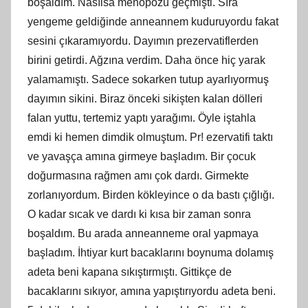
boşaldım. Nasılsa menopozu geçmişti. Sıra
yengeme geldiğinde anneannem kuduruyordu fakat
sesini çıkaramıyordu. Dayımın prezervatiflerden
birini getirdi. Ağzına verdim. Daha önce hiç yarak
yalamamıştı. Sadece sokarken tutup ayarlıyormuş
dayımın sikini. Biraz önceki sikişten kalan dölleri
falan yuttu, tertemiz yaptı yarağımı. Öyle iştahla
emdi ki hemen dimdik olmuştum. Pr! ezervatifi taktı
ve yavaşça amına girmeye başladım. Bir çocuk
doğurmasına rağmen amı çok dardı. Girmekte
zorlanıyordum. Birden kökleyince o da bastı çığlığı.
O kadar sıcak ve dardı ki kısa bir zaman sonra
boşaldım. Bu arada anneanneme oral yapmaya
başladım. İhtiyar kurt bacaklarını boynuma dolamış
adeta beni kapana sıkıştırmıştı. Gittikçe de
bacaklarını sıkıyor, amına yapıştırıyordu adeta beni.