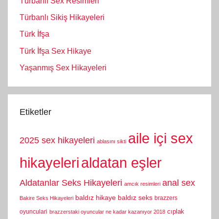
Türbanlı Sex Resimleri
Türbanlı Sikiş Hikayeleri
Türk İfşa
Türk İfşa Sex Hikaye
Yaşanmış Sex Hikayeleri
Etiketler
aile içi sex
2025 sex hikayeleri
ablasını sikti
hikayeleri
aldatan eşler
Aldatanlar Seks Hikayeleri
anal sex
amcık resimleri
baldız hikaye
baldız seks
brazzers
Bakire Seks Hikayeleri
cıplak
oyunculari
brazzerstaki oyuncular ne kadar kazanıyor 2018