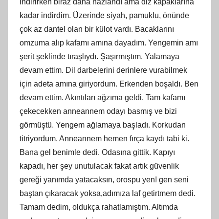
indirirken biraz daha nazlandı ama diz kapaklarına
kadar indirdim. Üzerinde siyah, pamuklu, önünde
çok az dantel olan bir külot vardı. Bacaklarını
omzuma alıp kafamı amına dayadım. Yengemin amı
şerit şeklinde tıraşlıydı. Şaşırmıştım. Yalamaya
devam ettim. Dil darbelerini derinlere vurabilmek
için adeta amına giriyordum. Erkenden boşaldı. Ben
devam ettim. Akıntıları ağzıma geldi. Tam kafamı
çekecekken anneannem odayı basmış ve bizi
görmüştü. Yengem ağlamaya başladı. Korkudan
titriyordum. Anneannem hemen fırça kaydı tabi ki.
Bana gel benimle dedi. Odasına gittik. Kapıyı
kapadı, her şey unutulacak fakat artık güvenlik
gereği yanımda yatacaksın, orospu yen! gen seni
baştan çıkaracak yoksa,adımıza laf getirtmem dedi.
Tamam dedim, oldukça rahatlamıştım. Altımda