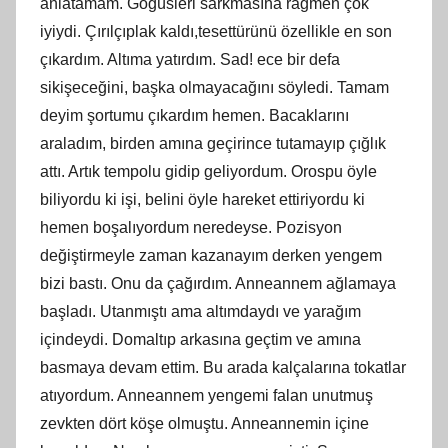
anlatamam. Göğüsleri sarkmasına rağmen çok
iyiydi. Çırılçıplak kaldı,tesettürünü özellikle en son
çıkardım. Altıma yatırdım. Sad! ece bir defa
sikişeceğini, başka olmayacağını söyledi. Tamam
deyim şortumu çıkardım hemen. Bacaklarını
araladım, birden amına geçirince tutamayıp çığlık
attı. Artık tempolu gidip geliyordum. Orospu öyle
biliyordu ki işi, belini öyle hareket ettiriyordu ki
hemen boşalıyordum neredeyse. Pozisyon
değiştirmeyle zaman kazanayım derken yengem
bizi bastı. Onu da çağırdım. Anneannem ağlamaya
başladı. Utanmıştı ama altımdaydı ve yarağım
içindeydi. Domaltıp arkasına geçtim ve amına
basmaya devam ettim. Bu arada kalçalarına tokatlar
atıyordum. Anneannem yengemi falan unutmuş
zevkten dört köşe olmuştu. Anneannemin içine