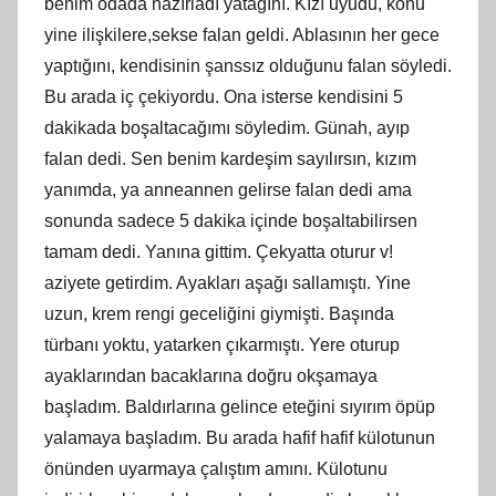
benim odada hazırladı yatağını. Kızı uyudu, konu
yine ilişkilere,sekse falan geldi. Ablasının her gece
yaptığını, kendisinin şanssız olduğunu falan söyledi.
Bu arada iç çekiyordu. Ona isterse kendisini 5
dakikada boşaltacağımı söyledim. Günah, ayıp
falan dedi. Sen benim kardeşim sayılırsın, kızım
yanımda, ya anneannen gelirse falan dedi ama
sonunda sadece 5 dakika içinde boşaltabilirsen
tamam dedi. Yanına gittim. Çekyatta oturur v!
aziyete getirdim. Ayakları aşağı sallamıştı. Yine
uzun, krem rengi geceliğini giymişti. Başında
türbanı yoktu, yatarken çıkarmıştı. Yere oturup
ayaklarından bacaklarına doğru okşamaya
başladım. Baldırlarına gelince eteğini sıyırım öpüp
yalamaya başladım. Bu arada hafif hafif külotunun
önünden uyarmaya çalıştım amını. Külotunu