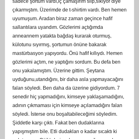
sadece şortum vardı,iç çamaşırım slip,sıkıyor diye
çıkarmıştım. Üzerimde de t-shirtim vardı. Ben hemen
uyumuşum. Aradan biraz zaman geçince hafif
sallantılara uyandım. Gözlerimi açtığımda
anneannem yatakta bağdaş kurarak oturmuş,
külotunu sıyırmış, şortumun önüne bakarak
mastürbasyon yapıyordu. Önü hafif kıllıydı. Hemen
gözlerimi açtım, ne yaptığını sordum. Bu defa ben
onu yakalamıştım. Üzerine gittim. Şeytana
uyduğunu,utandığını, bir daha asla yapmayacağını
falan söyledi. Ben daha da üzerine gidiyordum. 7
senedir hiç yapmadığını, kimseye yaklaşamadığını,
adının çıkmaması için kimseye açılamadığını falan
söyledi. İsterse onu boşaltabileceğimi söyledim.
Şiddetle karşı çıktı. Fakat ben dudaklarına
yapışmıştım bile. Etli dudakları o kadar sıcaktı ki