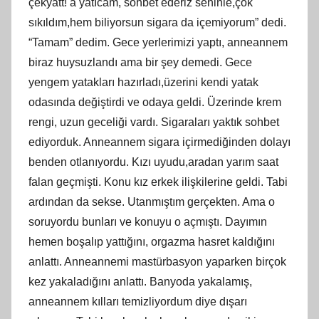
çekyatt! a yatıcam, sohbet ederiz seninle,çok
sıkıldım,hem biliyorsun sigara da içemiyorum” dedi.
“Tamam” dedim. Gece yerlerimizi yaptı, anneannem
biraz huysuzlandı ama bir şey demedi. Gece
yengem yatakları hazırladı,üzerini kendi yatak
odasında değiştirdi ve odaya geldi. Üzerinde krem
rengi, uzun geceliği vardı. Sigaraları yaktık sohbet
ediyorduk. Anneannem sigara içirmediğinden dolayı
benden otlanıyordu. Kızı uyudu,aradan yarım saat
falan geçmişti. Konu kız erkek ilişkilerine geldi. Tabi
ardından da sekse. Utanmıştım gerçekten. Ama o
soruyordu bunları ve konuyu o açmıştı. Dayımın
hemen boşalıp yattığını, orgazma hasret kaldığını
anlattı. Anneannemi mastürbasyon yaparken birçok
kez yakaladığını anlattı. Banyoda yakalamış,
anneannem kılları temizliyordum diye dışarı