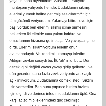
yaşattın bana diyebilirdim. Sustum… Yalıyordu,
muhteşem yalıyordu hemde. Dudaklarımı sıkmış
ellerimi yumruk haline getirmiş ses cıkarm*** için
tüm gücümü veriyordum. Yalamayı bitirdi, evet işte
başlıyorduk ben ellerimi sıkmış içime girmesini
beklerken iki elimide tuttu yukarı kaldırdı ve
omuzlarımın hizasına getirip açtı. Ve yavaşca içime
girdi. Ellerimi sıkamıyordum ellerim onun
avuclarındaydı. Ve kendimi tutamayıp inledim.
Aldığım zevkin sesiydi bu. İlk “ah” ımdı bu… Dün
geceki gibi değildi yavaş yavaş gidip geliyordu ve
dün geceden daha fazla zevk veriyordu artık açık
açık inliyordum. Dudaklarıma öpmek istedi. Sıktım
izin vermedim. Ben bunu yapınca birden hızlıca
içime girdi ve derince inledim dudaklarımı öptü. Ona
karşı acizdim bileklerimdeki güç çekilmişti.