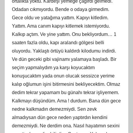
ortalıkta yoktu. Kardeşi yemeğe çağırdı gelmedi.
Odadan cıkmıyordu. Bende o odaya girmedim.
Gece oldu ve yatağıma yattım. Kapıyı kitledim.
Yattım. Ama canım kapıyı kitlemek istemiyordu.
Kalkıp açtım. Ve yine yattım. Onu bekliyordum… 1
saaten fazla oldu, kapı aralandı gölgesi belli
oluyordu. Yaklaştı örtüyü kaldırdı kilodumu indirdi.
Ve dün geceki gibi vajinamı yalamaya başladı. Bir
seçim yapmalıydım ya karşı koyucaktım
konuşucaktım yada onun olucak sessizce yerime
kalıp oğlumun işini bitirmesini bekliyecektim. Olmaz
dedim tekrar yapamam bu günahı tekrar işliyemem.
Kalkmayı düşündüm. Ama ! durdum. Bana dün gece
nedne kalkmadın demezmiydi. Sen zevk
almadıysan dün gece neden yaptırdın kendini
demezmiydi. Ne derdim ona. Nasıl hayatımın sexini