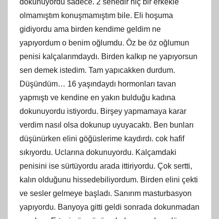
dokunuyordu sadece. 2 senedir hiç bir erkekle
olmamıştım konuşmamıştım bile. Eli hoşuma
gidiyordu ama birden kendime geldim ne
yapıyordum o benim oğlumdu. Öz be öz oğlumun
penisi kalçalarımdaydı. Birden kalkıp ne yapıyorsun
sen demek istedim. Tam yapıcakken durdum.
Düşündüm… 16 yaşındaydı hormonları tavan
yapmıştı ve kendine en yakın bulduğu kadına
dokunuyordu istiyordu. Birşey yapmamaya karar
verdim nasıl olsa dokunup uyuyacaktı. Ben bunları
düşünürken elini göğüslerime kaydırdı. cok hafif
sıkıyordu. Uclarına dokunuyordu. Kalçamdaki
penisini ise sürtüyordu arada ittiriyordu. Çok sertti,
kalın olduğunu hissedebiliyordum. Birden elini çekti
ve sesler gelmeye başladı. Sanırım masturbasyon
yapıyordu. Banyoya gitti geldi sonrada dokunmadan