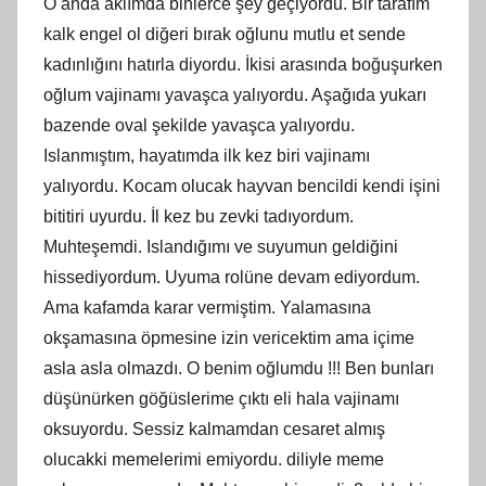
O anda aklımda binlerce şey geçiyordu. Bir tarafım
kalk engel ol diğeri bırak oğlunu mutlu et sende
kadınlığını hatırla diyordu. İkisi arasında boğuşurken
oğlum vajinamı yavaşca yalıyordu. Aşağıda yukarı
bazende oval şekilde yavaşca yalıyordu.
Islanmıştım, hayatımda ilk kez biri vajinamı
yalıyordu. Kocam olucak hayvan bencildi kendi işini
bititiri uyurdu. İl kez bu zevki tadıyordum.
Muhteşemdi. Islandığımı ve suyumun geldiğini
hissediyordum. Uyuma rolüne devam ediyordum.
Ama kafamda karar vermiştim. Yalamasına
okşamasına öpmesine izin vericektim ama içime
asla asla olmazdı. O benim oğlumdu !!! Ben bunları
düşünürken göğüslerime çıktı eli hala vajinamı
oksuyordu. Sessiz kalmamdan cesaret almış
olucakki memelerimi emiyordu. diliyle meme