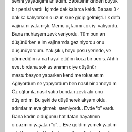
sexini yaşadığımı anladım. Babasınınkinden büyük
bir penisi vardı. İçimde dakikalarca kaldı. Babası 3 4
dakika kalıyorken o uzun süre gidip gelmişti. İlk defa
vajinamı yalamıştı. Meme uçlarımı cok iyi yalıyordu.
Bana muhteşem zevk veriyordu. Tüm bunları
düşünürken elim vajinamda geziniyordu onu
düşünüyordum. Yakışıklı, boyu posu yerinde, ve
görmediğim ama hayal ettiğim koca bir penis. Ahhh
evet birdaha sok aslanımm diye düşünür
masturbasyon yaparken kendime tokat attım.
Ağlıyordum ne yapıyordum ben nasıl bir anneydim.
Öz oğlumla nasıl yatıp bundan zevk alır onu
düşlerdim. Bu şekilde düşünerek akşam oldu,
adımlarım eve gitmek istemiyordu. Evde “o” vardı.
Bana kadın olduğumu hatırlatan hayatımın
orgazmını yaşatan “o”… Eve geldim yemek yaptım