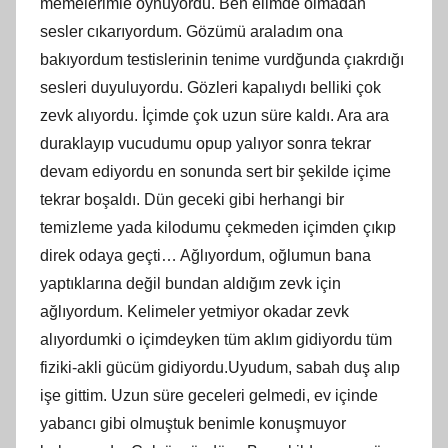
memelerimle oynuyordu. Ben elimde olmadan
sesler cıkarıyordum. Gözümü araladım ona
bakıyordum testislerinin tenime vurdğunda çıakrdığı
sesleri duyuluyordu. Gözleri kapalıydı belliki çok
zevk alıyordu. İçimde çok uzun süre kaldı. Ara ara
duraklayıp vucudumu opup yalıyor sonra tekrar
devam ediyordu en sonunda sert bir şekilde içime
tekrar boşaldı. Dün geceki gibi herhangi bir
temizleme yada kilodumu çekmeden içimden çıkıp
direk odaya geçti… Ağlıyordum, oğlumun bana
yaptıklarına değil bundan aldığım zevk için
ağlıyordum. Kelimeler yetmiyor okadar zevk
alıyordumki o içimdeyken tüm aklım gidiyordu tüm
fiziki-akli gücüm gidiyordu.Uyudum, sabah duş alıp
işe gittim. Uzun süre geceleri gelmedi, ev içinde
yabancı gibi olmuştuk benimle konuşmuyor