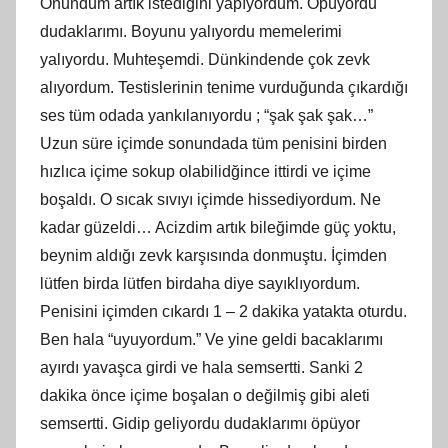
Onundum artık istediğini yapıyordum. Öpüyordu
dudaklarımı. Boyunu yalıyordu memelerimi
yalıyordu. Muhteşemdi. Dünkindende çok zevk
alıyordum. Testislerinin tenime vurduğunda çıkardığı
ses tüm odada yankılanıyordu ; “şak şak şak…”
Uzun süre içimde sonundada tüm penisini birden
hızlıca içime sokup olabilidğince ittirdi ve içime
boşaldı. O sıcak sıvıyı içimde hissediyordum. Ne
kadar güzeldi… Acizdim artık bileğimde güç yoktu,
beynim aldığı zevk karşısında donmuştu. İçimden
lütfen birda lütfen birdaha diye sayıklıyordum.
Penisini içimden cıkardı 1 – 2 dakika yatakta oturdu.
Ben hala “uyuyordum.” Ve yine geldi bacaklarımı
ayırdı yavaşca girdi ve hala semsertti. Sanki 2
dakika önce içime boşalan o değilmiş gibi aleti
semsertti. Gidip geliyordu dudaklarımı öpüyor