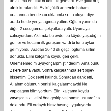
an aklıma en ufak bi kötülük gelmedi. Eve gittik duş
aldık kurulandık. Ev küçüktü annemle babam
odalarında bende cocuklarımla serin oluyor diye
arada holde yer yatagında yattım. Oğlum yanımda
diğer 2 cocugumda çekyatlara yattı. Uyumaya
calısıyordum. Aklımda bu evde, bu köyde yaşadığım
günler ve kocamı ilk görüşüm vardı bi türlü uykum
gelmiyordu. Aradan 30 40 dk geçti, oğluma sırtım
dönüktü. Elini kalçama koydu geri çekti.
Önemsemedim uyuyor çarpmıştır dedim. Ama bunu
2 kere daha yaptı. Sonra kalçalarımda sert bişey
hissettim. Çok sertti kalındı. Sonradan dank etti,
Allahım oğlumun penisi kalçalarımdaydı! Ne
yapıcagımı bilmiyordum. Elini kalçama koydu
yavaşca sıktı, elini öne getirip vajinamın ust tarafına
dokundu. Eli ordaydı biraz basınç uyguluyordu