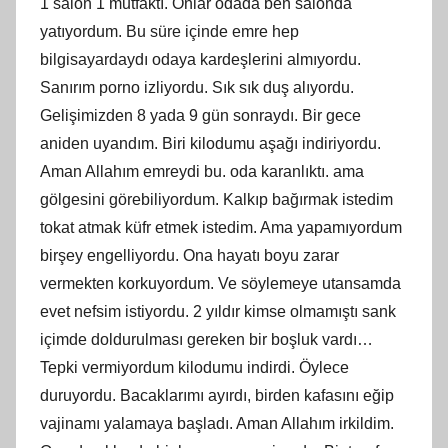
1 salon 1 mutfaktı. Onlar odada ben salonda
yatıyordum. Bu süre içinde emre hep
bilgisayardaydı odaya kardeşlerini almıyordu.
Sanırım porno izliyordu. Sık sık duş alıyordu.
Gelişimizden 8 yada 9 gün sonraydı. Bir gece
aniden uyandım. Biri kilodumu aşağı indiriyordu.
Aman Allahım emreydi bu. oda karanlıktı. ama
gölgesini görebiliyordum. Kalkıp bağırmak istedim
tokat atmak küfr etmek istedim. Ama yapamıyordum
birşey engelliyordu. Ona hayatı boyu zarar
vermekten korkuyordum. Ve söylemeye utansamda
evet nefsim istiyordu. 2 yıldır kimse olmamıştı sank
içimde doldurulması gereken bir boşluk vardı…
Tepki vermiyordum kilodumu indirdi. Öylece
duruyordu. Bacaklarımı ayırdı, birden kafasını eğip
vajinamı yalamaya başladı. Aman Allahım irkildim.