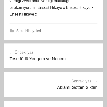
verdiği zevki onun verdiği mutluluğu
bırakamıyorum.. Ensest Hikaye x Ensest Hikaye x
Ensest Hikaye x
Seks Hikayeleri
Yazı
Önceki yazı
gezinmesi
Tesettürlü Yengem ve Nenem
Sonraki yazı
Ablamı Götten Siktim