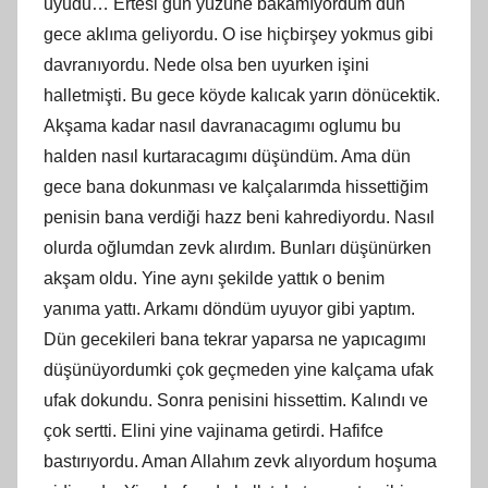
uyudu… Ertesi gün yüzüne bakamıyordum dün
gece aklıma geliyordu. O ise hiçbirşey yokmus gibi
davranıyordu. Nede olsa ben uyurken işini
halletmişti. Bu gece köyde kalıcak yarın dönücektik.
Akşama kadar nasıl davranacagımı oglumu bu
halden nasıl kurtaracagımı düşündüm. Ama dün
gece bana dokunması ve kalçalarımda hissettiğim
penisin bana verdiği hazz beni kahrediyordu. Nasıl
olurda oğlumdan zevk alırdım. Bunları düşünürken
akşam oldu. Yine aynı şekilde yattık o benim
yanıma yattı. Arkamı döndüm uyuyor gibi yaptım.
Dün gecekileri bana tekrar yaparsa ne yapıcagımı
düşünüyordumki çok geçmeden yine kalçama ufak
ufak dokundu. Sonra penisini hissettim. Kalındı ve
çok sertti. Elini yine vajinama getirdi. Hafifce
bastırıyordu. Aman Allahım zevk alıyordum hoşuma