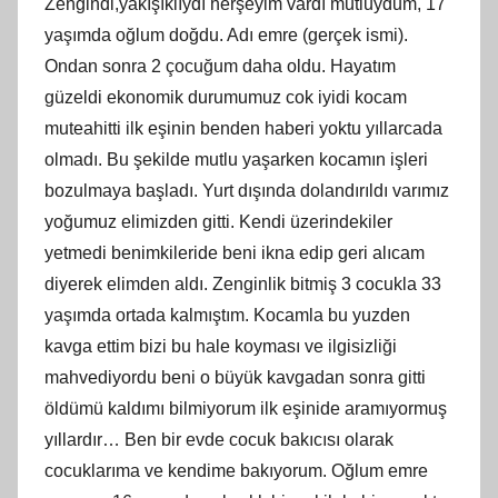
Zengindi,yakışıklıydı herşeyim vardı mutluydum, 17
yaşımda oğlum doğdu. Adı emre (gerçek ismi).
Ondan sonra 2 çocuğum daha oldu. Hayatım
güzeldi ekonomik durumumuz cok iyidi kocam
muteahitti ilk eşinin benden haberi yoktu yıllarcada
olmadı. Bu şekilde mutlu yaşarken kocamın işleri
bozulmaya başladı. Yurt dışında dolandırıldı varımız
yoğumuz elimizden gitti. Kendi üzerindekiler
yetmedi benimkileride beni ikna edip geri alıcam
diyerek elimden aldı. Zenginlik bitmiş 3 cocukla 33
yaşımda ortada kalmıştım. Kocamla bu yuzden
kavga ettim bizi bu hale koyması ve ilgisizliği
mahvediyordu beni o büyük kavgadan sonra gitti
öldümü kaldımı bilmiyorum ilk eşinide aramıyormuş
yıllardır… Ben bir evde cocuk bakıcısı olarak
cocuklarıma ve kendime bakıyorum. Oğlum emre