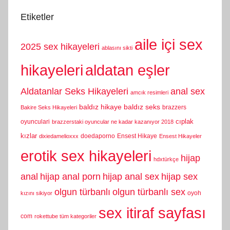
Etiketler
aile içi sex
2025 sex hikayeleri
ablasını sikti
hikayeleri
aldatan eşler
Aldatanlar Seks Hikayeleri
anal sex
amcık resimleri
baldız hikaye
baldız seks
brazzers
Bakire Seks Hikayeleri
cıplak
oyunculari
brazzerstaki oyuncular ne kadar kazanıyor 2018
kızlar
doedaporno
Ensest Hikaye
dixiedamelioxxx
Ensest Hikayeler
erotik sex hikayeleri
hijap
hdxtürkçe
anal
hijap anal porn
hijap anal sex
hijap sex
olgun türbanlı
olgun türbanlı sex
oyoh
kızını sikiyor
sex itiraf sayfası
com
rokettube tüm kategoriler