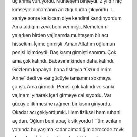
uçlarıma vuruyordu. Muhteşem birşeydi. 2 yıldır hiç
kimseyle olmamanın acizliği burda çıkıyordu. 1
saniye sonra kalkıcam diye kendimi kandırıyordum.
Ama aldığım zevk beni yenmişti. Memelerimi
yalarken birden vajinamda muhteşem bir acı
hissettim. İçime girmişti. Aman Allahım oğlumun
penisi içimdeydi. Baş kısmı girmişti sanırım. Çok
ama çok kalındı. Babasınınkinden daha kalındı.
Gözlerim kapalıydı bana fıslıtıyla “Özür dilerim
Anne” dedi ve var gücüyle tamamını sokmaya
çalıştı. Ama girmedi. Penisi çok kalındı ve sanki
vajinamı yırtarak içeri girmeye calısıyordu. Var
gücüyle ittirmesine rağmen bir kısmı giriyordu.
Okadar acı çekiyordumki. Hem fiziksel hem ruhani
açıdan. Oğlum beni apaçık sikiyordu ! Tüm acıların
yanında bu yaşıma kadar almadığım derecede zevk