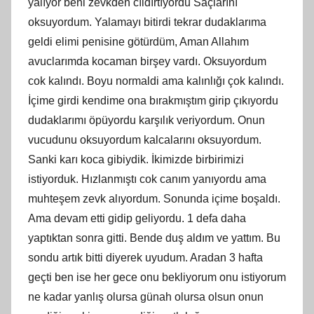
yalıyor beni zevkden cıldırtıyordu Saçlarını
oksuyordum. Yalamayı bitirdi tekrar dudaklarıma
geldi elimi penisine götürdüm, Aman Allahım
avuclarımda kocaman birşey vardı. Oksuyordum
cok kalındı. Boyu normaldi ama kalınlığı çok kalındı.
İçime girdi kendime ona bırakmıştım girip çıkıyordu
dudaklarımı öpüyordu karşılık veriyordum. Onun
vucudunu oksuyordum kalcalarını oksuyordum.
Sanki karı koca gibiydik. İkimizde birbirimizi
istiyorduk. Hızlanmıştı cok canım yanıyordu ama
muhteşem zevk alıyordum. Sonunda içime boşaldı.
Ama devam etti gidip geliyordu. 1 defa daha
yaptıktan sonra gitti. Bende duş aldım ve yattım. Bu
sondu artık bitti diyerek uyudum. Aradan 3 hafta
geçti ben ise her gece onu bekliyorum onu istiyorum
ne kadar yanlış olursa günah olursa olsun onun