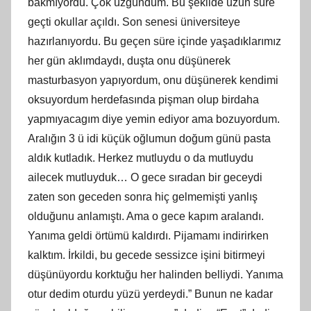
bakmıyordu. Çok üzgündüm. Bu şekilde uzun süre
geçti okullar açıldı. Son senesi üniversiteye
hazırlanıyordu. Bu geçen süre içinde yaşadıklarımız
her gün aklımdaydı, duşta onu düşünerek
masturbasyon yapıyordum, onu düşünerek kendimi
oksuyordum herdefasında pişman olup birdaha
yapmıyacagım diye yemin ediyor ama bozuyordum.
Aralığın 3 ü idi küçük oğlumun doğum günü pasta
aldık kutladık. Herkez mutluydu o da mutluydu
ailecek mutluyduk… O gece sıradan bir geceydi
zaten son geceden sonra hiç gelmemişti yanlış
olduğunu anlamıştı. Ama o gece kapım aralandı.
Yanıma geldi örtümü kaldırdı. Pijamamı indirirken
kalktım. İrkildi, bu gecede sessizce işini bitirmeyi
düşünüyordu korktuğu her halinden belliydi. Yanıma
otur dedim oturdu yüzü yerdeydi.” Bunun ne kadar