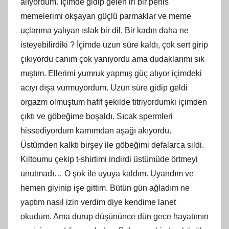
alıyordum. İçimde gidip gelen iri bir penis
memelerimi okşayan güçlü parmaklar ve meme
uçlarıma yalıyan ıslak bir dil. Bir kadın daha ne
isteyebilirdiki ? İçimde uzun süre kaldı, çok sert girip
çıkıyordu canım çok yanıyordu ama dudaklarımı sık
mıştım. Ellerimi yumruk yapmış güç alıyor içimdeki
acıyı dışa vurmuyordum. Uzun süre gidip geldi
orgazm olmuştum hafif şekilde titriyordumki içimden
çıktı ve göbeğime boşaldı. Sıcak spermleri
hissediyordum karnımdan aşağı akıyordu.
Üstümden kalktı birşey ile göbeğimi defalarca sildi.
Kiltoumu çekip t-shirtimi indirdi üstümüde örtmeyi
unutmadı… O şok ile uyuya kaldım. Uyandım ve
hemen giyinip işe gittim. Bütün gün ağladım ne
yaptım nasıl izin verdim diye kendime lanet
okudum. Ama durup düşününce dün gece hayatımın