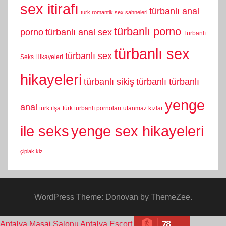
sex itirafı
türbanlı anal
turk romantik sex sahneleri
türbanlı porno
porno
türbanlı anal sex
Türbanlı
türbanlı sex
türbanlı sex
Seks Hikayeleri
hikayeleri
türbanlı sikiş
türbanlı türbanlı
yenge
anal
türk ifşa
türk türbanlı pornoları
utanmaz kızlar
yenge sex hikayeleri
ile seks
çiplak kiz
WordPress Theme: Donovan by ThemeZee.
78
Antalya Masaj Salonu
Antalya Escort