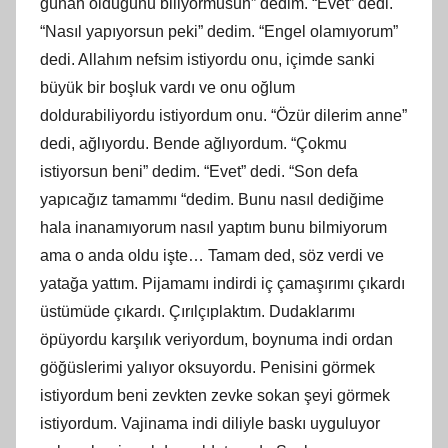
günah olduğunu biliyormusun” dedim. “Evet” dedi.
“Nasıl yapıyorsun peki” dedim. “Engel olamıyorum”
dedi. Allahım nefsim istiyordu onu, içimde sanki
büyük bir boşluk vardı ve onu oğlum
doldurabiliyordu istiyordum onu. “Özür dilerim anne”
dedi, ağlıyordu. Bende ağlıyordum. “Çokmu
istiyorsun beni” dedim. “Evet” dedi. “Son defa
yapıcağız tamammı “dedim. Bunu nasıl dediğime
hala inanamıyorum nasıl yaptım bunu bilmiyorum
ama o anda oldu işte… Tamam ded, söz verdi ve
yatağa yattım. Pijamamı indirdi iç çamaşırımı çıkardı
üstümüde çıkardı. Çırılçıplaktım. Dudaklarımı
öpüyordu karşılık veriyordum, boynuma indi ordan
göğüslerimi yalıyor oksuyordu. Penisini görmek
istiyordum beni zevkten zevke sokan şeyi görmek
istiyordum. Vajinama indi diliyle baskı uyguluyor