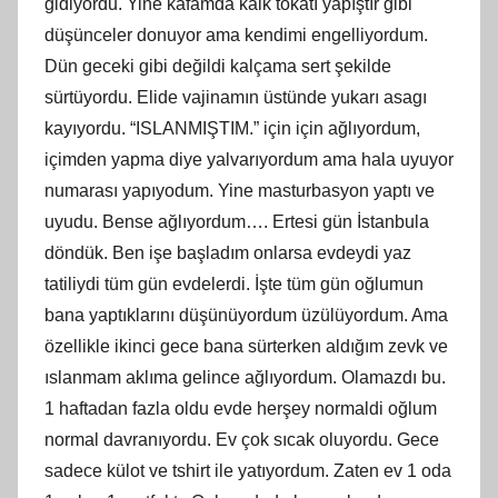
gidiyordu. Yine kafamda kalk tokatı yapıştır gibi
düşünceler donuyor ama kendimi engelliyordum.
Dün geceki gibi değildi kalçama sert şekilde
sürtüyordu. Elide vajinamın üstünde yukarı asagı
kayıyordu. “ISLANMIŞTIM.” için için ağlıyordum,
içimden yapma diye yalvarıyordum ama hala uyuyor
numarası yapıyodum. Yine masturbasyon yaptı ve
uyudu. Bense ağlıyordum…. Ertesi gün İstanbula
döndük. Ben işe başladım onlarsa evdeydi yaz
tatiliydi tüm gün evdelerdi. İşte tüm gün oğlumun
bana yaptıklarını düşünüyordum üzülüyordum. Ama
özellikle ikinci gece bana sürterken aldığım zevk ve
ıslanmam aklıma gelince ağlıyordum. Olamazdı bu.
1 haftadan fazla oldu evde herşey normaldi oğlum
normal davranıyordu. Ev çok sıcak oluyordu. Gece
sadece külot ve tshirt ile yatıyordum. Zaten ev 1 oda