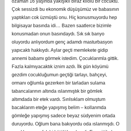
ozaman 16 yaşında yakışıklı biraz kilolu bir cocuktu.
Çok sessizdi bu ekonomik düşüşümüz ve babasının
yaptıkları cok üzmüştü onu. Hiç konusmuyordu hep
bilgisayar basında idi… Bazen saatlerce bizimle
konusmadan onun basındaydı. Sık sık banyo
oluyordu anlıyordum genç adamdı masturbasyon
yapıcaktı hakkıydı. Aylar geçti memlekete gidip
annemi babamı görmek istedim. Çocuklarımla gittik.
Fazla kalmıyacaktık iznim azdı. İlk gün köyümü
gezdim cocukluğumun geçtiği tarlayı, bahçeyi,
ormanı oğlumla gezerken bir tarladan sulama
tabancalarının altında ıslanmıştık bir gömlek
altımdada bir etek vardı. Sırılsıklam olmuştum
bacaklarım eteğe yapışmış belim – kollarımda
gömleğe yapışmış sadece beyaz südyenim ortada
duruyordu. Oğlum bana bakıyordu oda ıslanmışdı. O