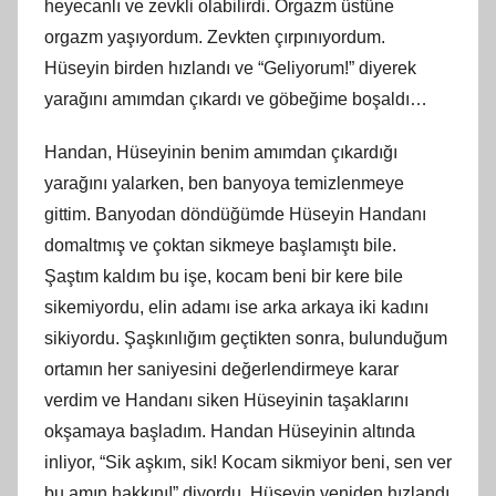
heyecanlı ve zevkli olabilirdi. Orgazm üstüne
orgazm yaşıyordum. Zevkten çırpınıyordum.
Hüseyin birden hızlandı ve “Geliyorum!” diyerek
yarağını amımdan çıkardı ve göbeğime boşaldı…
Handan, Hüseyinin benim amımdan çıkardığı
yarağını yalarken, ben banyoya temizlenmeye
gittim. Banyodan döndüğümde Hüseyin Handanı
domaltmış ve çoktan sikmeye başlamıştı bile.
Şaştım kaldım bu işe, kocam beni bir kere bile
sikemiyordu, elin adamı ise arka arkaya iki kadını
sikiyordu. Şaşkınlığım geçtikten sonra, bulunduğum
ortamın her saniyesini değerlendirmeye karar
verdim ve Handanı siken Hüseyinin taşaklarını
okşamaya başladım. Handan Hüseyinin altında
inliyor, “Sik aşkım, sik! Kocam sikmiyor beni, sen ver
bu amın hakkını!” diyordu. Hüseyin yeniden hızlandı