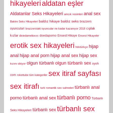
hikayeleri
aldatan eşler
Aldatanlar Seks Hikayeleri
anal sex
amcık resimleri
baldız hikaye
baldız seks
brazzers
Bakire Seks Hikayeleri
cıplak
oyunculari
brazzerstaki oyuncular ne kadar kazanıyor 2018
kızlar
doedaporno
Ensest Hikaye
dixiedamelioxxx
Ensest Hikayeler
erotik sex hikayeleri
hijap
hdxtürkçe
anal
hijap anal porn
hijap anal sex
hijap sex
olgun türbanlı
olgun türbanlı sex
oyoh
kızını sikiyor
sex itiraf sayfası
com
rokettube tüm kategoriler
sex itirafı
türbanlı anal
turk romantik sex sahneleri
türbanlı porno
porno
türbanlı anal sex
Türbanlı
türbanlı sex
türbanlı sex
Seks Hikayeleri