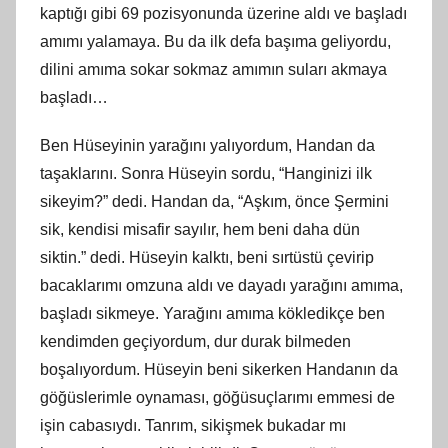
kaptığı gibi 69 pozisyonunda üzerine aldı ve başladı
amımı yalamaya. Bu da ilk defa başıma geliyordu,
dilini amıma sokar sokmaz amımın suları akmaya
başladı…
Ben Hüseyinin yarağını yalıyordum, Handan da
taşaklarını. Sonra Hüseyin sordu, “Hanginizi ilk
sikeyim?” dedi. Handan da, “Aşkım, önce Şermini
sik, kendisi misafir sayılır, hem beni daha dün
siktin.” dedi. Hüseyin kalktı, beni sırtüstü çevirip
bacaklarımı omzuna aldı ve dayadı yarağını amıma,
başladı sikmeye. Yarağını amıma kökledikçe ben
kendimden geçiyordum, dur durak bilmeden
boşalıyordum. Hüseyin beni sikerken Handanın da
göğüslerimle oynaması, göğüsuçlarımı emmesi de
işin cabasıydı. Tanrım, sikişmek bukadar mı