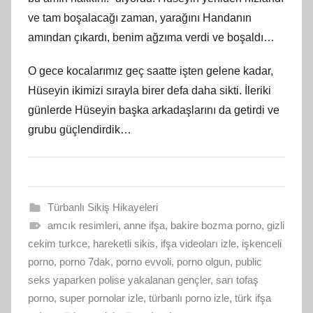
ve tam boşalacağı zaman, yarağını Handanın
amından çıkardı, benim ağzıma verdi ve boşaldı…
O gece kocalarımız geç saatte işten gelene kadar,
Hüseyin ikimizi sırayla birer defa daha sikti. İleriki
günlerde Hüseyin başka arkadaşlarını da getirdi ve
grubu güçlendirdik…
Türbanlı Sikiş Hikayeleri
amcık resimleri
,
anne ifşa
,
bakire bozma porno
,
gizli
cekim turkce
,
hareketli sikis
,
ifşa videoları izle
,
işkenceli
porno
,
porno 7dak
,
porno evvoli
,
porno olgun
,
public
seks yaparken polise yakalanan gençler
,
sarı tofaş
porno
,
super pornolar izle
,
türbanlı porno izle
,
türk ifşa