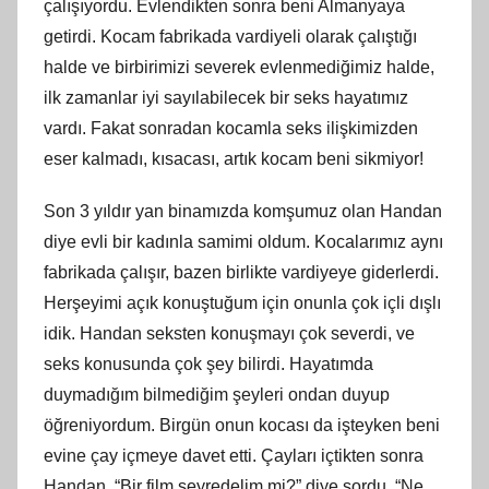
çalışıyordu. Evlendikten sonra beni Almanyaya
getirdi. Kocam fabrikada vardiyeli olarak çalıştığı
halde ve birbirimizi severek evlenmediğimiz halde,
ilk zamanlar iyi sayılabilecek bir seks hayatımız
vardı. Fakat sonradan kocamla seks ilişkimizden
eser kalmadı, kısacası, artık kocam beni sikmiyor!
Son 3 yıldır yan binamızda komşumuz olan Handan
diye evli bir kadınla samimi oldum. Kocalarımız aynı
fabrikada çalışır, bazen birlikte vardiyeye giderlerdi.
Herşeyimi açık konuştuğum için onunla çok içli dışlı
idik. Handan seksten konuşmayı çok severdi, ve
seks konusunda çok şey bilirdi. Hayatımda
duymadığım bilmediğim şeyleri ondan duyup
öğreniyordum. Birgün onun kocası da işteyken beni
evine çay içmeye davet etti. Çayları içtikten sonra
Handan, “Bir film seyredelim mi?” diye sordu. “Ne