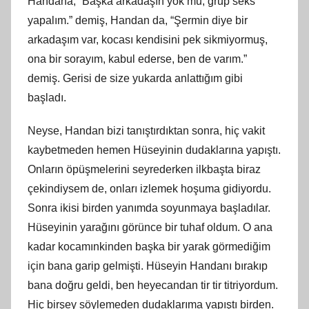
Handana, “Başka arkadaşın yok mu, grup seks
yapalım.” demiş, Handan da, “Şermin diye bir
arkadaşım var, kocası kendisini pek sikmiyormuş,
ona bir sorayım, kabul ederse, ben de varım.”
demiş. Gerisi de size yukarda anlattığım gibi
başladı.
Neyse, Handan bizi tanıştırdıktan sonra, hiç vakit
kaybetmeden hemen Hüseyinin dudaklarına yapıştı.
Onların öpüşmelerini seyrederken ilkbaşta biraz
çekindiysem de, onları izlemek hoşuma gidiyordu.
Sonra ikisi birden yanımda soyunmaya başladılar.
Hüseyinin yarağını görünce bir tuhaf oldum. O ana
kadar kocamınkinden başka bir yarak görmediğim
için bana garip gelmişti. Hüseyin Handanı bırakıp
bana doğru geldi, ben heyecandan tir tir titriyordum.
Hiç birşey söylemeden dudaklarıma yapıştı birden.