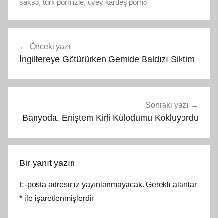
sakso
,
türk porn izle
,
üvey kardeş porno
Yazı
Önceki yazı
gezinmesi
İngiltereye Götürürken Gemide Baldızı Siktim
Sonraki yazı
Banyoda, Eniştem Kirli Külodumu Kokluyordu
Bir yanıt yazın
E-posta adresiniz yayınlanmayacak.
Gerekli alanlar
*
ile işaretlenmişlerdir