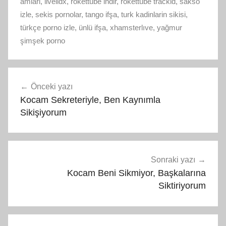
amlarl
,
liveildx
,
rokettube indir
,
rokettube trackid
,
sakso
izle
,
sekis pornolar
,
tango ifşa
,
turk kadinlarin sikisi
,
türkçe porno izle
,
ünlü ifşa
,
xhamsterlıve
,
yağmur
şimşek porno
Yazı
Önceki yazı
gezinmesi
Kocam Sekreteriyle, Ben Kaynımla
Sikişiyorum
Sonraki yazı
Kocam Beni Sikmiyor, Başkalarına
Siktiriyorum