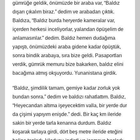
gümrüğe geldik, önümüzde bir araba var, “Baldız
dışarı çıkalım biraz.” dedim ve arabadan çıktık.
Baldıza, “Baldız burda heryerde kameralar var,
içerden herkesi inceliyorlar, yalandan öpüşelim de
anlamasınlar.” dedim. Baldız hemen dudağıma
yapıştı, önümüzdeki araba gidene kadar öpüştük,
sonra bindik arabaya, sıra bize geldi. Pasaportları
verdik, gümrük memuru bize bakarken, baldız elini
bacağıma atmış okşuyordu. Yunanistana girdik.
“Baldız, şimdilik tamam, gemiye kadar zorluk yok
bundan sonra.” dedim ve baldızı rahatlattım. Baldız,
“Heyecandan altıma işeyecektim valla, bir yerde dur
da çişimi yapıyım enişde.” dedi. Bir kaç km ileride
sakin bir yerde tarla kenarına durdum. Baldız
koşarak tarlaya girdi, dört beş metre ileride eteğini