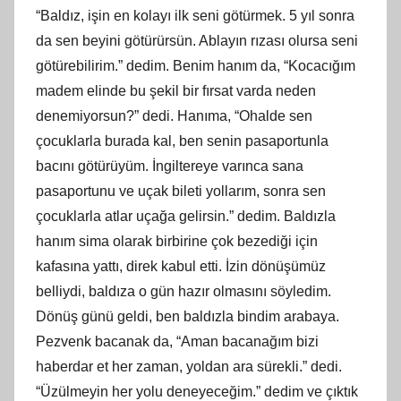
“Baldız, işin en kolayı ilk seni götürmek. 5 yıl sonra
da sen beyini götürürsün. Ablayın rızası olursa seni
götürebilirim.” dedim. Benim hanım da, “Kocacığım
madem elinde bu şekil bir fırsat varda neden
denemiyorsun?” dedi. Hanıma, “Ohalde sen
çocuklarla burada kal, ben senin pasaportunla
bacını götürüyüm. İngiltereye varınca sana
pasaportunu ve uçak bileti yollarım, sonra sen
çocuklarla atlar uçağa gelirsin.” dedim. Baldızla
hanım sima olarak birbirine çok bezediği için
kafasına yattı, direk kabul etti. İzin dönüşümüz
belliydi, baldıza o gün hazır olmasını söyledim.
Dönüş günü geldi, ben baldızla bindim arabaya.
Pezvenk bacanak da, “Aman bacanağım bizi
haberdar et her zaman, yoldan ara sürekli.” dedi.
“Üzülmeyin her yolu deneyeceğim.” dedim ve çıktık