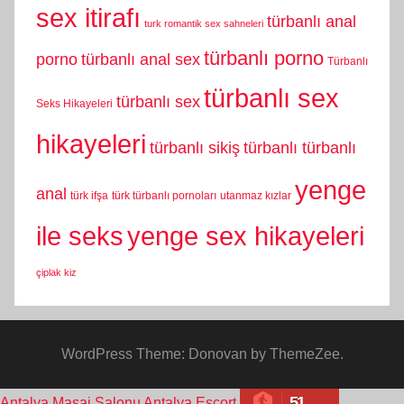
sex itirafı
türbanlı anal
turk romantik sex sahneleri
türbanlı porno
porno
türbanlı anal sex
Türbanlı
türbanlı sex
türbanlı sex
Seks Hikayeleri
hikayeleri
türbanlı sikiş
türbanlı türbanlı
yenge
anal
türk ifşa
türk türbanlı pornoları
utanmaz kızlar
yenge sex hikayeleri
ile seks
çiplak kiz
WordPress Theme: Donovan by ThemeZee.
51
Antalya Masaj Salonu
Antalya Escort