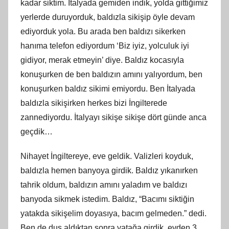
kadar siktim. İtalyada gemiden indik, yolda gittiğimiz
yerlerde duruyorduk, baldızla sikişip öyle devam
ediyorduk yola. Bu arada ben baldızı sikerken
hanıma telefon ediyordum ‘Biz iyiz, yolculuk iyi
gidiyor, merak etmeyin’ diye. Baldız kocasıyla
konuşurken de ben baldızın amını yalıyordum, ben
konuşurken baldız sikimi emiyordu. Ben İtalyada
baldızla sikişirken herkes bizi İngilterede
zannediyordu. İtalyayı sikişe sikişe dört günde anca
geçdik…
Nihayet İngiltereye, eve geldik. Valizleri koyduk,
baldızla hemen banyoya girdik. Baldız yıkanırken
tahrik oldum, baldızın amını yaladım ve baldızı
banyoda sikmek istedim. Baldız, “Bacımı siktiğin
yatakda sikişelim doyasıya, bacım gelmeden.” dedi.
Ben de duş aldıktan sonra yatağa girdik, evden 3