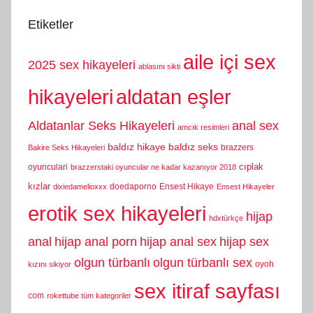
Etiketler
aile içi sex
2025 sex hikayeleri
ablasını sikti
hikayeleri
aldatan eşler
Aldatanlar Seks Hikayeleri
anal sex
amcık resimleri
baldız hikaye
baldız seks
brazzers
Bakire Seks Hikayeleri
cıplak
oyunculari
brazzerstaki oyuncular ne kadar kazanıyor 2018
kızlar
doedaporno
Ensest Hikaye
dixiedamelioxxx
Ensest Hikayeler
erotik sex hikayeleri
hijap
hdxtürkçe
anal
hijap anal porn
hijap anal sex
hijap sex
olgun türbanlı
olgun türbanlı sex
oyoh
kızını sikiyor
sex itiraf sayfası
com
rokettube tüm kategoriler