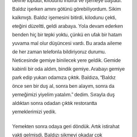
beline topladı, kilodunu indirdi ve işemeye başladı.
Baldız işerken amını götünü görebiliyordum. Sikim
kalkmıştı. Baldız işemesini bitirdi, kilodunu çekti,
eteğini düzeltti, geldi arabaya. Yola devam ederken
benden hiç bir tepki yoktu, çünkü en ufak bir hatam
yuvama mal olur düşüncesi vardı. Bu arada aileme
de her zaman telefonla bildiriyoruz durumu.
Neticesinde gemiye binilecek yere geldik. Gemide
kabinli bir oda aldım, bindik gemiye. Arabayı gemiye
park edip yukarı odamıza çıktık. Baldıza, “Baldız
önce sen bir duş al, sonra ben alayım, sonra da
yemeğimizi yiyelim yatalım.” dedim. Sırayla duş
aldıktan sonra odadan çıktık restorantta
yemeklerimizi yedik.
Yemekten sonra odaya geri döndük. Artık istirahat
vakti gelmişdi. Baldızı sikmeyi okadar çok