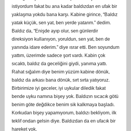
istiyordum fakat bu ana kadar baldızdan en ufak bir
yaklaşma yokdu bana karşı. Kabine girince, “Baldız
yatak küçük, sen yat, ben yerde yatarım.” dedim.
Baldız da, “Enişde ayıp olur, sen günlerdir
direksiyon kullanıyon, yoruldun, sen yat, ben de
yanında idare ederim.” diye ısrar etti. Ben soyundum
yattım, üzerimde sadece şort vardı. Kabin çok
sıcaktı, baldız da geceliğini giydi, yanıma yattı.
Rahat sığalım diye benim yüzüm kabine dönük,
baldız da arkası bana dönük, sırt sırta yatıyoruz.
Birbirimize iyi geceler, iyi uykular diledik fakat
bende uyku namına bişey yok. Baldızın sıcacık götü
benim göte değdikce benim sik kalkmaya başladı.
Korkudan bişey yapamıyorum, baldızı bekliyom, ilk
teklif ondan gelsin diye. Baldızdan da en ufacık bir
hareket yok.