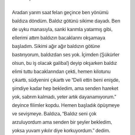
Aradan yarım saat felan geçince ben yönümü
baldıza döndüm. Baldız götünü sikime dayadı. Ben
de uyku manasıyla, sanki karımla yatarmış gibi,
ellerimi attım baldızın bacaklarını okşamaya
başladım. Sikimi ağır ağır baldızın götüne
bastırıyorum, baldızdan ses yok. İçimden (Şükürler
olsun, bu iş olacak galiba!) deyip okşarken baldız
elimi tuttu bacaklarından çekti, hemen kilotunu
çıkarttı, südyenini çıkarttı ve “Deli ettin beni enişde,
şimdiye kadar hep bekledim, ama senden hareket
yok, sabrım kalmadı, yeter artık dayanamıyorum.”
deyince filimler kopdu. Hemen başladık öpüşmeye
ve sevişmeye. Baldıza, “Baldız seni çok
arzuluyordum ama senden bir şeyler bekledim,
yoksa yuvam yıkılır diye korkuyordum.” dedim.