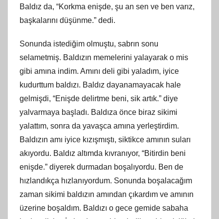
Baldız da, “Korkma enişde, şu an sen ve ben varız,
başkalarını düşünme.” dedi.
Sonunda istediğim olmuştu, sabrın sonu
selametmiş. Baldızın memelerini yalayarak o mis
gibi amına indim. Amını deli gibi yaladım, iyice
kudurttum baldızı. Baldız dayanamayacak hale
gelmişdi, “Enişde delirtme beni, sik artık.” diye
yalvarmaya başladı. Baldıza önce biraz sikimi
yalattım, sonra da yavaşca amına yerleştirdim.
Baldızın amı iyice kızışmıştı, siktikce amının suları
akıyordu. Baldız altımda kıvranıyor, “Bitirdin beni
enişde.” diyerek durmadan boşalıyordu. Ben de
hızlandıkça hızlanıyordum. Sonunda boşalacağım
zaman sikimi baldızın amından çıkardım ve amının
üzerine boşaldım. Baldızı o gece gemide sabaha