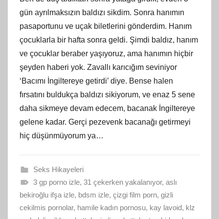
gün ayrılmaksızın baldızı sikdim. Sonra hanımın
pasaportunu ve uçak biletlerini gönderdim. Hanım
çocuklarla bir hafta sonra geldi. Şimdi baldız, hanım
ve çocuklar beraber yaşıyoruz, ama hanımın hiçbir
şeyden haberi yok. Zavallı karıcığım seviniyor
‘Bacımı İngiltereye getirdi’ diye. Bense halen
fırsatını buldukça baldızı sikiyorum, ve enaz 5 sene
daha sikmeye devam edecem, bacanak İngiltereye
gelene kadar. Gerçi pezevenk bacanağı getirmeyi
hiç düşünmüyorum ya…
Seks Hikayeleri
3 gp porno izle
,
31 çekerken yakalanıyor
,
aslı
bekiroğlu ifşa izle
,
bdsm izle
,
çizgi film porn
,
gizli
cekilmis pornolar
,
hamile kadın pornosu
,
kay lavoid
,
klz