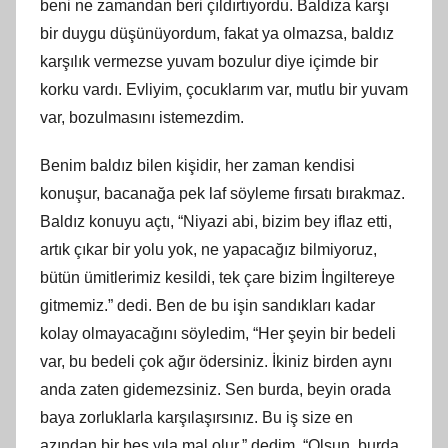
beni ne zamandan beri çıldırtıyordu. Baldıza karşı
bir duygu düşünüyordum, fakat ya olmazsa, baldız
karşılık vermezse yuvam bozulur diye içimde bir
korku vardı. Evliyim, çocuklarım var, mutlu bir yuvam
var, bozulmasını istemezdim.
Benim baldız bilen kişidir, her zaman kendisi
konuşur, bacanağa pek laf söyleme fırsatı bırakmaz.
Baldız konuyu açtı, “Niyazi abi, bizim bey iflaz etti,
artık çıkar bir yolu yok, ne yapacağız bilmiyoruz,
bütün ümitlerimiz kesildi, tek çare bizim İngiltereye
gitmemiz.” dedi. Ben de bu işin sandıkları kadar
kolay olmayacağını söyledim, “Her şeyin bir bedeli
var, bu bedeli çok ağır ödersiniz. İkiniz birden aynı
anda zaten gidemezsiniz. Sen burda, beyin orada
baya zorluklarla karşılaşırsınız. Bu iş size en
azından bir beş yıla mal olur.” dedim. “Olsun, burda