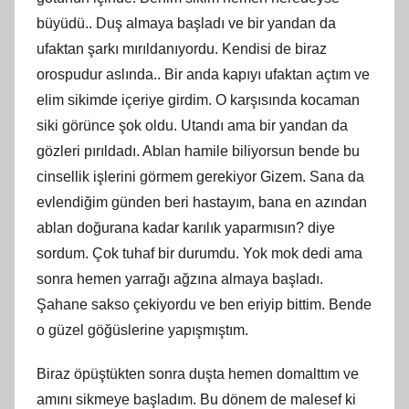
büyüdü.. Duş almaya başladı ve bir yandan da
ufaktan şarkı mırıldanıyordu. Kendisi de biraz
orospudur aslında.. Bir anda kapıyı ufaktan açtım ve
elim sikimde içeriye girdim. O karşısında kocaman
siki görünce şok oldu. Utandı ama bir yandan da
gözleri pırıldadı. Ablan hamile biliyorsun bende bu
cinsellik işlerini görmem gerekiyor Gizem. Sana da
evlendiğim günden beri hastayım, bana en azından
ablan doğurana kadar karılık yaparmısın? diye
sordum. Çok tuhaf bir durumdu. Yok mok dedi ama
sonra hemen yarrağı ağzına almaya başladı.
Şahane sakso çekiyordu ve ben eriyip bittim. Bende
o güzel göğüslerine yapışmıştım.
Biraz öpüştükten sonra duşta hemen domalttım ve
amını sikmeye başladım. Bu dönem de malesef ki