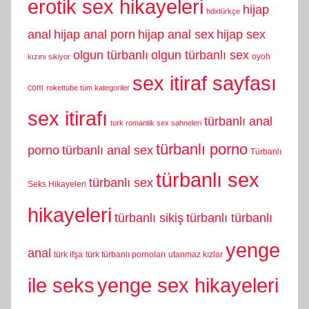
erotik sex hikayeleri
hijap
hdxtürkçe
anal
hijap anal porn
hijap anal sex
hijap sex
olgun türbanlı
olgun türbanlı sex
oyoh
kızını sikiyor
sex itiraf sayfası
com
rokettube tüm kategoriler
sex itirafı
türbanlı anal
turk romantik sex sahneleri
türbanlı porno
porno
türbanlı anal sex
Türbanlı
türbanlı sex
türbanlı sex
Seks Hikayeleri
hikayeleri
türbanlı sikiş
türbanlı türbanlı
yenge
anal
türk ifşa
türk türbanlı pornoları
utanmaz kızlar
yenge sex hikayeleri
ile seks