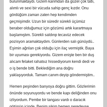
bulunmaktaydı. Gizem karımdan da güzel çok tatlı,
alımlı ve sexi bir vücuda sahip genç kızdır. Onu
gördüğüm zaman zaten hep kendimden
geçmişimdir. Uzun bir süredir sürekli üçümüz
beraber olduğumuz için gözümü artık karartmaya
başlamıştım. Sürekli saldırıp tecavüz edecek
pozisyon aramaktaydım. Günlerden salı günüydü..
Eşimin ağrıları çok olduğu için ilaç vermiştik. Baya
bir uyuması gerekiyordu. Gizem enişte ben bir duş
alıcam felaket rahatsız hissediyorum kendi dedi ve
o iş bende bitti. Beklediğim ana doğru
yaklaşıyorduk. Tamam canım deyip göndermiştim..
Hemen peşinden banyoya doğru gittim. Gözlerimin
önünde soyunuyordu ve bende kapı deliğinden onu
izliyordum. Pembe bir tangası vardı o daracık
götünün içinde. Benim sikim hemen neredeyse