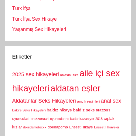
Türk İfşa
Türk İfşa Sex Hikaye
Yaşanmış Sex Hikayeleri
Etiketler
aile içi sex
2025 sex hikayeleri
ablasını sikti
hikayeleri
aldatan eşler
Aldatanlar Seks Hikayeleri
anal sex
amcık resimleri
baldız hikaye
baldız seks
brazzers
Bakire Seks Hikayeleri
cıplak
oyunculari
brazzerstaki oyuncular ne kadar kazanıyor 2018
kızlar
doedaporno
Ensest Hikaye
dixiedamelioxxx
Ensest Hikayeler