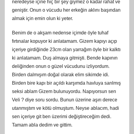
neredeyse içine hiç bir şey giymez o kadar rahat ve
geniştir. Onun o vücudu her erkeğin aklını başından
almak için emin olun ki yeter.
Benim de o akşam nedense içimde öyle tuhaf
fırtınalar kopuyor ki anlatamam. Gizem kapıyı açıp
içeriye girdiğinde 23cm olan yarrağım öyle bir kalktı
ki anlatamam. Duş almaya gitmişti. Bende kapının
deliğinden onun o güzel vücudunu izliyordum.
Birden dalmışım doğal olarak elim sikimde idi.
Birden bire kapı bir açıldı karşımda havluya sarılmış
seksi ablam Gizem bulunuyordu. Napıyorsun sen
Veli ? diye soru sordu. Bunun üzerine aşırı derece
utanmıştım ve kötü olmuştum. Neyse ablacım, hadi
sen içeriye git ben üzerimi değiştireceğim dedi.
Tamam abla dedim ve gittim.