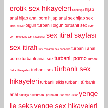
erotik sex hikayeleri
hijap
hdxtürkçe
anal
hijap anal porn
hijap anal sex
hijap sex
olgun türbanlı
olgun türbanlı sex
oyoh
kızını sikiyor
sex itiraf sayfası
com
rokettube tüm kategoriler
sex itirafı
türbanlı anal
turk romantik sex sahneleri
türbanlı porno
porno
türbanlı anal sex
Türbanlı
türbanlı sex
türbanlı sex
Seks Hikayeleri
hikayeleri
türbanlı sikiş
türbanlı türbanlı
yenge
anal
türk ifşa
türk türbanlı pornoları
utanmaz kızlar
yenge sex hikayeleri
ile seks