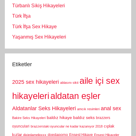
Türbanlı Sikiş Hikayeleri
Türk İfşa
Türk İfşa Sex Hikaye
Yaşanmış Sex Hikayeleri
Etiketler
aile içi sex
2025 sex hikayeleri
ablasını sikti
hikayeleri
aldatan eşler
Aldatanlar Seks Hikayeleri
anal sex
amcık resimleri
baldız hikaye
baldız seks
brazzers
Bakire Seks Hikayeleri
cıplak
oyunculari
brazzerstaki oyuncular ne kadar kazanıyor 2018
kızlar
doedaporno
Ensest Hikaye
dixiedamelioxxx
Ensest Hikayeler