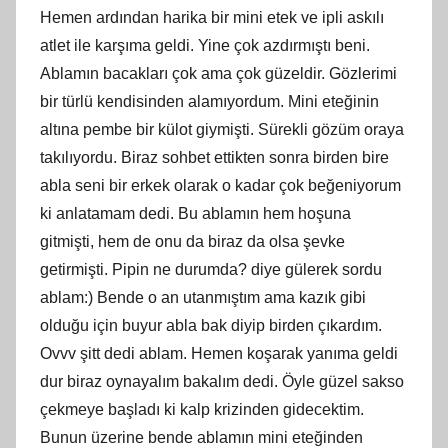
Hemen ardından harika bir mini etek ve ipli askılı
atlet ile karşıma geldi. Yine çok azdırmıştı beni.
Ablamın bacakları çok ama çok güzeldir. Gözlerimi
bir türlü kendisinden alamıyordum. Mini eteğinin
altına pembe bir külot giymişti. Sürekli gözüm oraya
takılıyordu. Biraz sohbet ettikten sonra birden bire
abla seni bir erkek olarak o kadar çok beğeniyorum
ki anlatamam dedi. Bu ablamın hem hoşuna
gitmişti, hem de onu da biraz da olsa şevke
getirmişti. Pipin ne durumda? diye gülerek sordu
ablam:) Bende o an utanmıştım ama kazık gibi
olduğu için buyur abla bak diyip birden çıkardım.
Ovvv şitt dedi ablam. Hemen koşarak yanıma geldi
dur biraz oynayalım bakalım dedi. Öyle güzel sakso
çekmeye başladı ki kalp krizinden gidecektim.
Bunun üzerine bende ablamın mini eteğinden