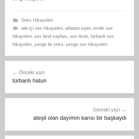
Seks Hikayeleri
aile içi sex hikayeleri
,
aldatan eşler
,
erotik sex
hikayeleri
,
sex itiraf sayfası
,
sex itirafı
,
türbanlı sex
hikayeleri
,
yenge ile seks
,
yenge sex hikayeleri
Yazı
Önceki yazı
gezinmesi
türbanlı hatun
Sonraki yazı
ateşli olan dayımın karısı bir başkaydı