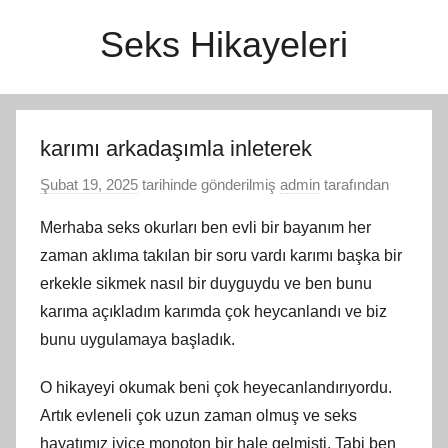
İçeriğe
Seks Hikayeleri
atla
karımı arkadaşımla inleterek
Şubat 19, 2025
tarihinde gönderilmiş
admin
tarafından
Merhaba seks okurları ben evli bir bayanım her
zaman aklıma takılan bir soru vardı karımı başka bir
erkekle sikmek nasıl bir duyguydu ve ben bunu
karıma açıkladım karımda çok heycanlandı ve biz
bunu uygulamaya başladık.
O hikayeyi okumak beni çok heyecanlandırıyordu.
Artık evleneli çok uzun zaman olmuş ve seks
hayatımız iyice monoton bir hale gelmişti. Tabi ben