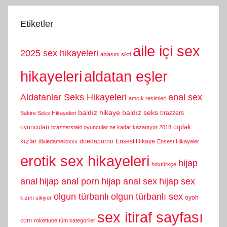
Etiketler
aile içi sex
2025 sex hikayeleri
ablasını sikti
hikayeleri
aldatan eşler
Aldatanlar Seks Hikayeleri
anal sex
amcık resimleri
baldız hikaye
baldız seks
brazzers
Bakire Seks Hikayeleri
cıplak
oyunculari
brazzerstaki oyuncular ne kadar kazanıyor 2018
kızlar
doedaporno
Ensest Hikaye
dixiedamelioxxx
Ensest Hikayeler
erotik sex hikayeleri
hijap
hdxtürkçe
anal
hijap anal porn
hijap anal sex
hijap sex
olgun türbanlı
olgun türbanlı sex
oyoh
kızını sikiyor
sex itiraf sayfası
com
rokettube tüm kategoriler