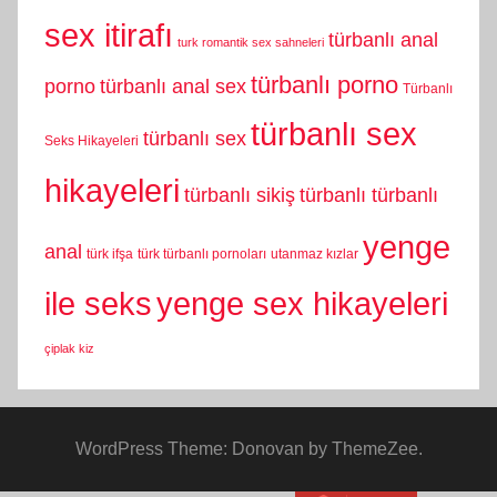
sex itirafı
türbanlı anal
turk romantik sex sahneleri
türbanlı porno
porno
türbanlı anal sex
Türbanlı
türbanlı sex
türbanlı sex
Seks Hikayeleri
hikayeleri
türbanlı sikiş
türbanlı türbanlı
yenge
anal
türk ifşa
türk türbanlı pornoları
utanmaz kızlar
yenge sex hikayeleri
ile seks
çiplak kiz
WordPress Theme: Donovan by ThemeZee.