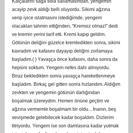
Kalçalarını sağa sola sallamasından, yengemin
acayip zevk aldığı belli oluyordu. Sikimi ağzına
verip iyice ıslatmasını istediğimde, yengem
olacakları tahmin ettiğinden, “Kremsiz olmaz!” dedi
ve kremin yerini tarif etti. Kremi kapıp geldim.
Götünün deliğini güzelce kremledikten sonra, sikimi
kavradım ve kafasını dayayıp deliğini zorlamaya
başladım.( ) Yavaşça önce kafasını, daha sonra da
hepsini soktum. Yengem nefes dahi almıyordu.
Biraz bekledikten sonra yavaşça hareketlenmeye
başladım. Birkaç gel gitten sonra hızlandım. Aldığım
zevkten ve yengemin götünün darlığından
boşalmak üzereydim. Hemen önüne geçtim ve
ağzına vermemle boşalmam bir oldu…İnanın, beş
sevişmede gelebilecek kadar boşaldım. Dizlerim
titriyordu. Yengem ise son damlasına kadar yutmak