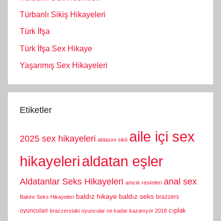
Türbanlı Sikiş Hikayeleri
Türk İfşa
Türk İfşa Sex Hikaye
Yaşanmış Sex Hikayeleri
Etiketler
aile içi sex
2025 sex hikayeleri
ablasını sikti
hikayeleri
aldatan eşler
Aldatanlar Seks Hikayeleri
anal sex
amcık resimleri
baldız hikaye
baldız seks
brazzers
Bakire Seks Hikayeleri
cıplak
oyunculari
brazzerstaki oyuncular ne kadar kazanıyor 2018