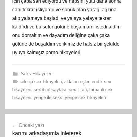
için çaba sarf ediyordu ve hepsini yutu daha sonra
canı tekrar istiyordu ve sönük olan yarağı ağzına
alıp yalamaya başladı ve yalaya yalaya tekrar
kaldırdı ve bu sefer götüne boşalmamı istedi aldım
onu domaltım ve dayadım deliğine çaka çaka
götüne de boşaldım ve ikimiz de halsiz bir şekilde
uyuya kalmışız.porno hikayeleri
Seks Hikayeleri
aile içi sex hikayeleri
,
aldatan eşler
,
erotik sex
hikayeleri
,
sex itiraf sayfası
,
sex itirafı
,
türbanlı sex
hikayeleri
,
yenge ile seks
,
yenge sex hikayeleri
Yazı
Önceki yazı
gezinmesi
karımı arkadaşımla inleterek