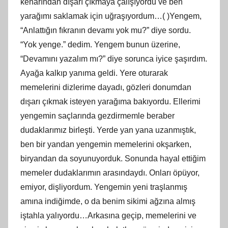
kenarından dışarı çıkmaya çalışıyordu ve ben
yarağımı saklamak için uğraşıyordum…( )Yengem,
“Anlattığın fıkranın devamı yok mu?” diye sordu.
“Yok yenge.” dedim. Yengem bunun üzerine,
“Devamını yazalım mı?” diye sorunca iyice şaşırdım.
Ayağa kalkıp yanıma geldi. Yere oturarak
memelerini dizlerime dayadı, gözleri donumdan
dışarı çıkmak isteyen yarağıma bakıyordu. Ellerimi
yengemin saçlarında gezdirmemle beraber
dudaklarımız birleşti. Yerde yan yana uzanmıştık,
ben bir yandan yengemin memelerini okşarken,
biryandan da soyunuyorduk. Sonunda hayal ettiğim
memeler dudaklarımın arasındaydı. Onları öpüyor,
emiyor, dişliyordum. Yengemin yeni traşlanmış
amına indiğimde, o da benim sikimi ağzına almış
iştahla yalıyordu…Arkasına geçip, memelerini ve