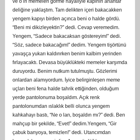
ve o iri memeleri görme hayaliyle kapının anahtar
deliğine yaklaştım. Tam delikten içeri bakacakken
yengem kapıyı birden açınca beni o halde gördü.
“Beni mi dikizleyektin?” dedi. Cevap veremedim.
Yengem, “Sadece bakacaksan göstereyim!” dedi.
“Söz, sadece bakacağım!” dedim. Yengem tişörtünü
yavaşça yukarı kaldırırken benim kalbim yerinden
fırlayacaktı. Devasa büyüklükteki memeler karşımda
duruyordu. Benim nutkum tutulmuştu. Gözlerimi
onlardan alamıyordum. İyice belirginleşen meme
uçları beni fena halde tahrik ettiğinden, olduğum
yerde pantolonuma boşaldım. Açık renk
pantolonumdan ıslaklık belli olunca yengem
kahkahayı bastı, “Ne o lan, boşaldın mı?” dedi. Ben
mahçup bir şekilde, “Evet!” dedim.Yengem, “Gir
çabuk banyoya, temizlen!” dedi. Utancımdan