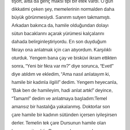
tişört, altta da genç maksi tipi bir etek vardı. O gün
dikkatimi çeken şey, memelerinin normalden daha
büyük görünmesiydi. Sanırım sutyen takmamıştı.
Arkadan bakınca da, hamile olduğundan dolayı
sütun bacaklarını açarak yürümesi kalçalarını
dahada belirginleştiriyordu. En son duyduğum
fıkrayı ona anlatmak için can atıyordum. Karşılıklı
oturduk. Yengem bana çay ve bisküvi ikram ettikten
sonra, “Yeni bir fıkra var mı?” diye sorunca, “Evet!”
diye atıldım ve ekledim, “Ama nasıl anlatayım ki,
hamile bir kadınla ilgili!” dedim. Yengem heyecanla,
“Bak ben de hamileyim, hadi anlat artık!” deyince,
“Tamam!” dedim ve anlatmaya başladım:Temel
amansız bir hastalığa yakalanmış. Doktorlar son
çare hamile bir kadının sütünden içersen iyileşirsen
derler. Temelin tek çare Dursunun hamile olan