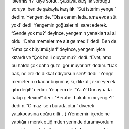
istermisin?” diye sordu. Şakayla karşılık sorduğu
soruya, ben de şakayla karşılık, “Süt isterim yenge!”
dedim. Yengem de, “Olsa canım feda, ama evde süt
yok!” dedi. Yengemin göğüslerini işaret ederek,
“Sende yok mu?” deyince, yengemin yanakları al al
oldu. “Daha memelerime süt gelmedi!” dedi. Ben de,
“Ama çok büyümüşler!” deyince, yengem iyice
kızardı ve “Çok belli oluyor mu?” dedi. “Evet, ama
bu halde çok daha güzel görünüyorlar!” dedim. “Bak
bak, nelere de dikkat ediyorsun sen!” dedi. “Yenge
memelerin o kadar büyümüş ki, dikkat çekmeyecek
gibi değil!” dedim. Yengem de, “Yaa? Dur aynada
bakıp geleyim!” dedi. “Beraber bakalım mı yenge?”
dedim. “Olmaz, sen burada otur!” diyerek
yatakodasına doğru gitti…( )Yengemin içerde ne
yaptığını merak ettiğimden yerimde duramıyordum