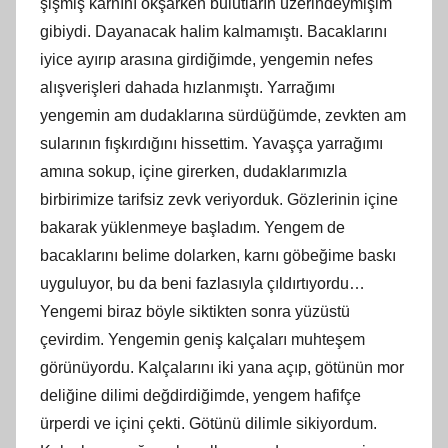
şişmiş karnını okşarken bulutların üzerindeymişim
gibiydi. Dayanacak halim kalmamıştı. Bacaklarını
iyice ayırıp arasına girdiğimde, yengemin nefes
alışverişleri dahada hızlanmıştı. Yarrağımı
yengemin am dudaklarına sürdüğümde, zevkten am
sularının fışkırdığını hissettim. Yavaşça yarrağımı
amına sokup, içine girerken, dudaklarımızla
birbirimize tarifsiz zevk veriyorduk. Gözlerinin içine
bakarak yüklenmeye başladım. Yengem de
bacaklarını belime dolarken, karnı göbeğime baskı
uyguluyor, bu da beni fazlasıyla çıldırtıyordu…
Yengemi biraz böyle siktikten sonra yüzüstü
çevirdim. Yengemin geniş kalçaları muhteşem
görünüyordu. Kalçalarını iki yana açıp, götünün mor
deliğine dilimi değdirdiğimde, yengem hafifçe
ürperdi ve içini çekti. Götünü dilimle sikiyordum.