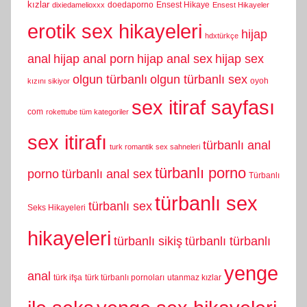
kızlar
doedaporno
Ensest Hikaye
dixiedamelioxxx
Ensest Hikayeler
erotik sex hikayeleri
hijap
hdxtürkçe
anal
hijap anal porn
hijap anal sex
hijap sex
olgun türbanlı
olgun türbanlı sex
oyoh
kızını sikiyor
sex itiraf sayfası
com
rokettube tüm kategoriler
sex itirafı
türbanlı anal
turk romantik sex sahneleri
türbanlı porno
porno
türbanlı anal sex
Türbanlı
türbanlı sex
türbanlı sex
Seks Hikayeleri
hikayeleri
türbanlı sikiş
türbanlı türbanlı
yenge
anal
türk ifşa
türk türbanlı pornoları
utanmaz kızlar