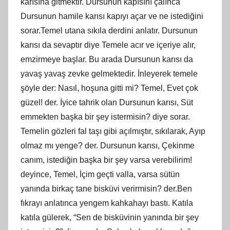
karısına gitmektir. Dursunun kapısını çalınca
Dursunun hamile karısı kapıyı açar ve ne istediğini
sorar.Temel utana sıkıla derdini anlatır. Dursunun
karısı da sevaptır diye Temele acır ve içeriye alır,
emzirmeye başlar. Bu arada Dursunun karısı da
yavaş yavaş zevke gelmektedir. İnleyerek temele
şöyle der: Nasıl, hoşuna gitti mi? Temel, Evet çok
güzel! der. İyice tahrik olan Dursunun karısı, Süt
emmekten başka bir şey istermisin? diye sorar.
Temelin gözleri fal taşı gibi açılmıştır, sıkılarak, Ayıp
olmaz mı yenge? der. Dursunun karısı, Çekinme
canım, istediğin başka bir şey varsa verebilirim!
deyince, Temel, İçim geçti valla, varsa sütün
yanında birkaç tane bisküvi verirmisin? der.Ben
fıkrayı anlatınca yengem kahkahayı bastı. Katıla
katıla gülerek, “Sen de bisküvinin yanında bir şey