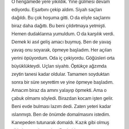
O hengâmede yere yıkıldık. Yine gülmesi devam
ediyordu. Eşarbını çekip aldım. Siyah saçları
dağıldı. Bu çok hoşuma gitti. O da eliyle saçlarını
biraz daha dağıttı. Bu beni çıldırtmaya yetmişti.
Hemen dudaklarına yumuldum. O da karşılık verdi.
Demek ki asıl geliş amacı buymuş. Ben de yavaş
yavaş onu soyarak, öpmeye başladım. Her açılan
yerini öpüyordum. Oda iç çekiyordu. Göğüsleri orta
büyüklükteydi. Uçları siyahtı. Öptükçe ağzımda
zeytin tanesi kadar oldular. Tamamen soyduktan
sonra bir süre seyrettim ve yine öpmeye başladım.
Amacım biraz da amını yalayıp öpmekti. Ama o
çabuk olmamı söyledi. Birazdan kocam işten gelir.
Beni evde bulması lazım dedi. Zaten yeteri kadar
ıslanmıştı. Ben de önümde domalmasını istedim.
Kanepeden tutunarak domaldı. Kazık gibi olmuş