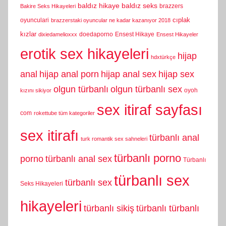
baldız hikaye
baldız seks
brazzers
Bakire Seks Hikayeleri
cıplak
oyunculari
brazzerstaki oyuncular ne kadar kazanıyor 2018
kızlar
doedaporno
Ensest Hikaye
dixiedamelioxxx
Ensest Hikayeler
erotik sex hikayeleri
hijap
hdxtürkçe
anal
hijap anal porn
hijap anal sex
hijap sex
olgun türbanlı
olgun türbanlı sex
oyoh
kızını sikiyor
sex itiraf sayfası
com
rokettube tüm kategoriler
sex itirafı
türbanlı anal
turk romantik sex sahneleri
türbanlı porno
porno
türbanlı anal sex
Türbanlı
türbanlı sex
türbanlı sex
Seks Hikayeleri
hikayeleri
türbanlı sikiş
türbanlı türbanlı