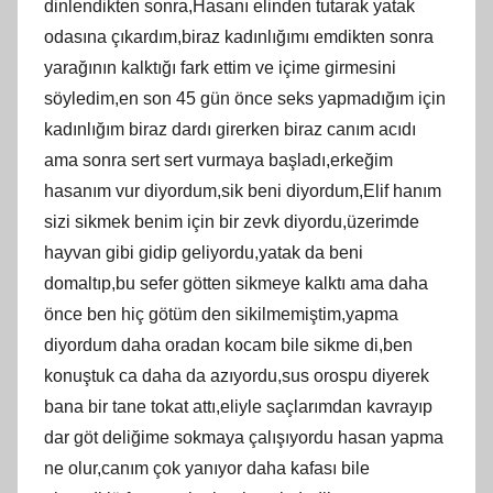
dinlendikten sonra,Hasanı elinden tutarak yatak
odasına çıkardım,biraz kadınlığımı emdikten sonra
yarağının kalktığı fark ettim ve içime girmesini
söyledim,en son 45 gün önce seks yapmadığım için
kadınlığım biraz dardı girerken biraz canım acıdı
ama sonra sert sert vurmaya başladı,erkeğim
hasanım vur diyordum,sik beni diyordum,Elif hanım
sizi sikmek benim için bir zevk diyordu,üzerimde
hayvan gibi gidip geliyordu,yatak da beni
domaltıp,bu sefer götten sikmeye kalktı ama daha
önce ben hiç götüm den sikilmemiştim,yapma
diyordum daha oradan kocam bile sikme di,ben
konuştuk ca daha da azıyordu,sus orospu diyerek
bana bir tane tokat attı,eliyle saçlarımdan kavrayıp
dar göt deliğime sokmaya çalışıyordu hasan yapma
ne olur,canım çok yanıyor daha kafası bile