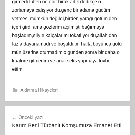
girmedi,lütfen ne olur bırak artık dedikçe o
zorlamaya çalışıyor du,genç bir adama gücüm
yetmesi mümkün değildi,birden yarağı götüm den
içeri girdi ama gözlerim açılmıştı,bağırmaya
başladım,eliyle kalçalarımı tokatlıyor du,allah dan
fazla dayanamadı ve boşaldı,bir hafta boyunca götü
mün üzerine oturmadım,o günden sonra bir daha o
kuaföre gitmedim ve anal seks yapmaya tövbe
ettim.
Aldatma Hikayeleri
Yazı
Önceki yazı
gezinmesi
Karım Beni Türbanlı Komşumuza Emanet Etti