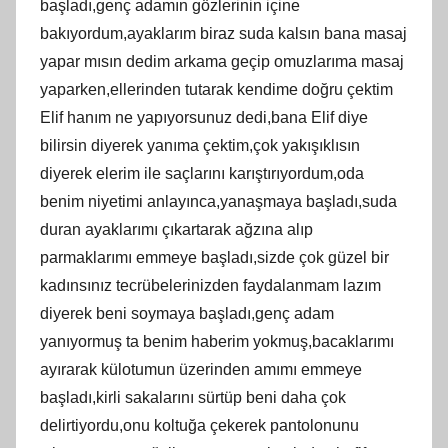
başladı,genç adamın gözlerinin içine
bakıyordum,ayaklarım biraz suda kalsın bana masaj
yapar mısın dedim arkama geçip omuzlarıma masaj
yaparken,ellerinden tutarak kendime doğru çektim
Elif hanım ne yapıyorsunuz dedi,bana Elif diye
bilirsin diyerek yanıma çektim,çok yakışıklısın
diyerek elerim ile saçlarını karıştırıyordum,oda
benim niyetimi anlayınca,yanaşmaya başladı,suda
duran ayaklarımı çıkartarak ağzına alıp
parmaklarımı emmeye başladı,sizde çok güzel bir
kadınsınız tecrübelerinizden faydalanmam lazım
diyerek beni soymaya başladı,genç adam
yanıyormuş ta benim haberim yokmuş,bacaklarımı
ayırarak külotumun üzerinden amımı emmeye
başladı,kirli sakalarını sürtüp beni daha çok
delirtiyordu,onu koltuğa çekerek pantolonunu