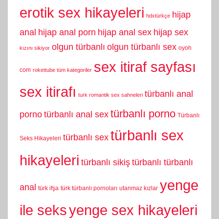
erotik sex hikayeleri
hijap
hdxtürkçe
anal
hijap anal porn
hijap anal sex
hijap sex
olgun türbanlı
olgun türbanlı sex
oyoh
kızını sikiyor
sex itiraf sayfası
com
rokettube tüm kategoriler
sex itirafı
türbanlı anal
turk romantik sex sahneleri
türbanlı porno
porno
türbanlı anal sex
Türbanlı
türbanlı sex
türbanlı sex
Seks Hikayeleri
hikayeleri
türbanlı sikiş
türbanlı türbanlı
yenge
anal
türk ifşa
türk türbanlı pornoları
utanmaz kızlar
yenge sex hikayeleri
ile seks