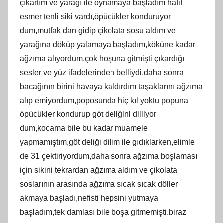
çıkartım ve yarağı ile oynamaya başladım hafif
esmer tenli siki vardı,öpücükler konduruyor
dum,mutfak dan gidip çikolata sosu aldım ve
yarağına döküp yalamaya başladım,köküne kadar
ağzıma alıyordum,çok hoşuna gitmişti çıkardığı
sesler ve yüz ifadelerinden belliydi,daha sonra
bacağının birini havaya kaldırdım taşaklarını ağzıma
alıp emiyordum,poposunda hiç kıl yoktu popuna
öpücükler kondurup göt deliğini dilliyor
dum,kocama bile bu kadar muamele
yapmamıştım,göt deliği dilim ile gıdıklarken,elimle
de 31 çektiriyordum,daha sonra ağzıma boşlaması
için sikini tekrardan ağzıma aldım ve çikolata
soslarının arasında ağzıma sıcak sıcak döller
akmaya başladı,nefisti hepsini yutmaya
başladım,tek damlası bile boşa gitmemişti.biraz