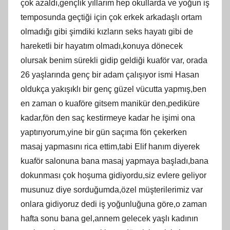
çok azaldı,gençlik yıllarım hep okullarda ve yoğun iş
temposunda geçtiği için çok erkek arkadaşlı ortam
olmadığı gibi şimdiki kızların seks hayatı gibi de
hareketli bir hayatım olmadı,konuya dönecek
olursak benim sürekli gidip geldiği kuaför var, orada
26 yaşlarında genç bir adam çalışıyor ismi Hasan
oldukça yakışıklı bir genç güzel vücutta yapmış,ben
en zaman o kuaföre gitsem manikür den,pediküre
kadar,fön den saç kestirmeye kadar he işimi ona
yaptırıyorum,yine bir gün saçıma fön çekerken
masaj yapmasını rica ettim,tabi Elif hanım diyerek
kuaför salonuna bana masaj yapmaya başladı,bana
dokunması çok hoşuma gidiyordu,siz evlere geliyor
musunuz diye sorduğumda,özel müşterilerimiz var
onlara gidiyoruz dedi iş yoğunluğuna göre,o zaman
hafta sonu bana gel,annem gelecek yaşlı kadının