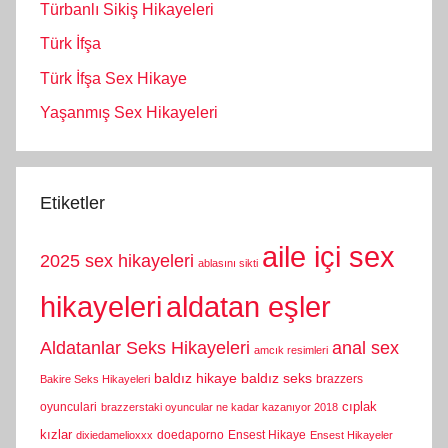
Türbanlı Sikiş Hikayeleri
Türk İfşa
Türk İfşa Sex Hikaye
Yaşanmış Sex Hikayeleri
Etiketler
aile içi sex
2025 sex hikayeleri
ablasını sikti
hikayeleri
aldatan eşler
Aldatanlar Seks Hikayeleri
anal sex
amcık resimleri
baldız hikaye
baldız seks
brazzers
Bakire Seks Hikayeleri
cıplak
oyunculari
brazzerstaki oyuncular ne kadar kazanıyor 2018
kızlar
doedaporno
Ensest Hikaye
dixiedamelioxxx
Ensest Hikayeler