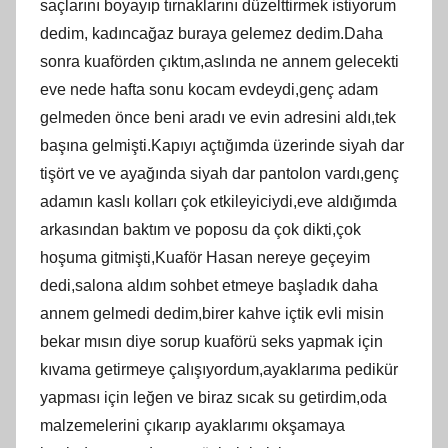
saçlarını boyayıp tırnaklarını düzelttirmek istiyorum
dedim, kadıncağaz buraya gelemez dedim.Daha
sonra kuaförden çıktım,aslında ne annem gelecekti
eve nede hafta sonu kocam evdeydi,genç adam
gelmeden önce beni aradı ve evin adresini aldı,tek
başına gelmişti.Kapıyı açtığımda üzerinde siyah dar
tişört ve ve ayağında siyah dar pantolon vardı,genç
adamın kaslı kolları çok etkileyiciydi,eve aldığımda
arkasından baktım ve poposu da çok dikti,çok
hoşuma gitmişti,Kuaför Hasan nereye geçeyim
dedi,salona aldım sohbet etmeye başladık daha
annem gelmedi dedim,birer kahve içtik evli misin
bekar mısın diye sorup kuaförü seks yapmak için
kıvama getirmeye çalışıyordum,ayaklarıma pedikür
yapması için leğen ve biraz sıcak su getirdim,oda
malzemelerini çıkarıp ayaklarımı okşamaya