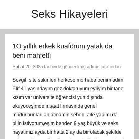
İçeriğe
Seks Hikayeleri
atla
1O yıllık erkek kuaförüm yatak da
beni mahfetti
Şubat 20, 2025
tarihinde gönderilmiş
admin
tarafından
Sevgili site sakinleri herkese merhaba benim adım
Elif 41 yaşındayım göz doktoruyum,evliyim bir tane
kızım var üniversite öğrencisi yurt dışında
okuyor,eşimde inşaat firmasında genel
müdür,bunları anlatmamın sebebi aile yapımı da
bilin istiyorum,eşim benden 9 yaş büyük ve seks
hayatımız ayda bir hatta 2 ay da bir olacak şekilde