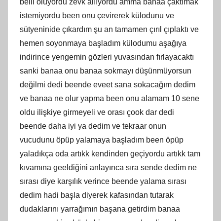
belli oluyordu zevk alııyordu amma banaa çaktımak
istemiyordu been onu çevirerek külodunu ve
sütyeninide çıkardım şu an tamamen çırıl çıplaktı ve
hemen soyonmaya başladım külodumu aşağıya
indirince yengemin gözleri yuvasından fırlayacaktı
sanki banaa onu banaa sokmayı düşünmüyorsun
değilmi dedi beende eveet sana sokacağım dedim
ve banaa ne olur yapma been onu alamam 10 sene
oldu ilişkiye girmeyeli ve orası çook dar dedi
beende daha iyi ya dedim ve tekraar onun
vucudunu öpüp yalamaya başladım been öpüp
yaladıkça oda artıkk kendinden geçiyordu artıkk tam
kıvamına geeldiğini anlayınca sıra sende dedim ne
sırası diye karşılık verince beende yalama sırası
dedim hadi başla diyerek kafasından tutarak
dudaklarını yarrağımın başana getirdim banaa