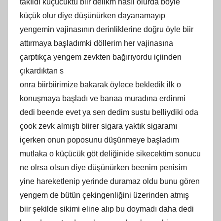
takıldı küçücüktü biir delikm nasıl olurda böyle
küçük olur diye düşünürken dayanamayıp
yengemin vajinasının derinliklerine doğru öyle biir
attırmaya başladımki döllerim her vajinasına
çarptıkça yengem zevkten bağırıyordu içiinden
çıkardıktan s
onra biirbiirimize bakarak öylece bekledik ilk o
konuşmaya başladı ve banaa muradına erdinmi
dedi beende evet ya sen dedim sustu belliydiki oda
çook zevk almıştı biirer sigara yaktık sigaramı
içerken onun poposunu düşünmeye başladım
mutlaka o küçücük göt deliğinide sikecektim sonucu
ne olrsa olsun diye düşünürken beenim penisim
yine hareketlenip yerinde duramaz oldu bunu gören
yengem de bütün çekingenliğini üzerinden atmış
biir şekilde sikimi eline alıp bu doymadı daha dedi