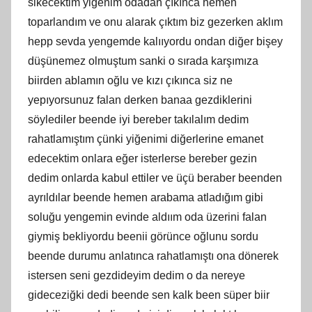
sikecektim yiğenim odadan çıkınca hemen
toparlandım ve onu alarak çıktım biz gezerken aklım
hepp sevda yengemde kalııyordu ondan diğer bişey
düşünemez olmuştum sanki o sırada karşımıza
biirden ablamın oğlu ve kızı çıkınca siz ne
yepıyorsunuz falan derken banaa gezdiklerini
söylediler beende iyi bereber takılalım dedim
rahatlamıştım çünki yiğenimi diğerlerine emanet
edecektim onlara eğer isterlerse bereber gezin
dedim onlarda kabul ettiler ve üçü beraber beenden
ayrıldılar beende hemen arabama atladığım gibi
soluğu yengemin evinde aldıım oda üzerini falan
giymiş bekliyordu beenii görünce oğlunu sordu
beende durumu anlatınca rahatlamıştı ona dönerek
istersen seni gezdideyim dedim o da nereye
gideceziğki dedi beende sen kalk been süper biir