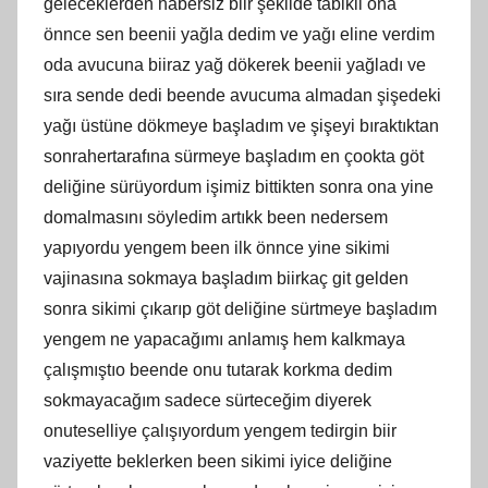
geleceklerden habersiz biir şekilde tabikii ona
önnce sen beenii yağla dedim ve yağı eline verdim
oda avucuna biiraz yağ dökerek beenii yağladı ve
sıra sende dedi beende avucuma almadan şişedeki
yağı üstüne dökmeye başladım ve şişeyi bıraktıktan
sonrahertarafına sürmeye başladım en çookta göt
deliğine sürüyordum işimiz bittikten sonra ona yine
domalmasını söyledim artıkk been nedersem
yapıyordu yengem been ilk önnce yine sikimi
vajinasına sokmaya başladım biirkaç git gelden
sonra sikimi çıkarıp göt deliğine sürtmeye başladım
yengem ne yapacağımı anlamış hem kalkmaya
çalışmıştıo beende onu tutarak korkma dedim
sokmayacağım sadece sürteceğim diyerek
onuteselliye çalışıyordum yengem tedirgin biir
vaziyette beklerken been sikimi iyice deliğine