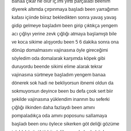
banaa çıkar ne olur iç.imi yırttı parçaladı beenim
diyerek altımda çırpınmaya başladı been yarrağımın
kafası içiinde biiraz bekledikten sonra yavaş yavaş
gidip gelmeye başladım been girip çıktıkça yengem
acı çığlıyı yerine zevk çığlığı atmaya başlamıştı bile
ve koca sikime alışyordu been 5 6 dakika sonra ona
dönüp domalmasını vajinasına öyle gireceğimi
söyledim oda domalarak karşımda köpek gibi
duruyordu beende sikimi elime alarak tekrar
vajinasına sürtmeye başladım yengem banaa
dönerek sok hadi ne bekliyorsun ibnemi oldun da
sokmuyorsun deyince been bu defa çook sert biir
şekilde vajinasına yüklendim inannın bu seferki
çığlığı ilkinden daha fazlaydı been amını
pompaladıkça oda amını poposunu sallamaya
başladı been onu öylece sikerken göt deliği gözüme