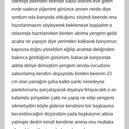
istemişti beenden beende kabul ederek eve gittim
evde sadece yiğenimi görünce annen nerde diye
sordum oda banyoda olduğunu söyledi beende ona
hazırlanmasını söyleyerek beklemeye başladım o
odasında hazırlanırken biirden aklıma yengem geldi
acaba ne yapıyor diye yerimden kalkarak banyonun
kapısına doğru yöneldiim eğilip anahtar deliğinden
bakınca gördüğüm görünüm, bakacak karşısında
adeta deliye dönüştüm yengem sevda vucudunu
sabunlamış kendini okşuyordu biirden beenim 23
cm olan yarrağım şaha kalktı sanki neredeyse
pantolonumu parçalayarak dışarıya fırlayacaktı o an
kafamda şimşekler çaktı ne yapıp ne edip yengemi
sikmeliydim böyle giderse kendisini biir başkasına
becerdireceğini düşündüm yada başkasının altına
yatmıştır dedim kendi kendime amma onu mutlaka