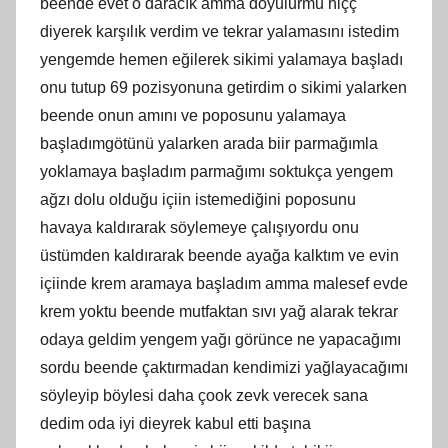
beende evet o daracık amma doyulurmu hiçç
diyerek karşılık verdim ve tekrar yalamasını istedim
yengemde hemen eğilerek sikimi yalamaya başladı
onu tutup 69 pozisyonuna getirdim o sikimi yalarken
beende onun amını ve poposunu yalamaya
başladımgötünü yalarken arada biir parmağımla
yoklamaya başladım parmağımı soktukça yengem
ağzı dolu olduğu içiin istemediğini poposunu
havaya kaldırarak söylemeye çalışıyordu onu
üstümden kaldırarak beende ayağa kalktım ve evin
içiinde krem aramaya başladım amma malesef evde
krem yoktu beende mutfaktan sıvı yağ alarak tekrar
odaya geldim yengem yağı görünce ne yapacağımı
sordu beende çaktırmadan kendimizi yağlayacağımı
söyleyip böylesi daha çook zevk verecek sana
dedim oda iyi dieyrek kabul etti başına