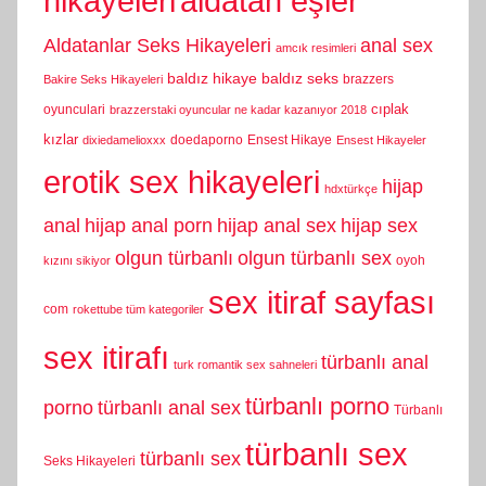
hikayeleri
aldatan eşler
Aldatanlar Seks Hikayeleri
anal sex
amcık resimleri
baldız hikaye
baldız seks
brazzers
Bakire Seks Hikayeleri
cıplak
oyunculari
brazzerstaki oyuncular ne kadar kazanıyor 2018
kızlar
doedaporno
Ensest Hikaye
dixiedamelioxxx
Ensest Hikayeler
erotik sex hikayeleri
hijap
hdxtürkçe
anal
hijap anal porn
hijap anal sex
hijap sex
olgun türbanlı
olgun türbanlı sex
oyoh
kızını sikiyor
sex itiraf sayfası
com
rokettube tüm kategoriler
sex itirafı
türbanlı anal
turk romantik sex sahneleri
türbanlı porno
porno
türbanlı anal sex
Türbanlı
türbanlı sex
türbanlı sex
Seks Hikayeleri