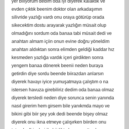
yer biliyorum dedim oda iyi diyerek kalaktık ve
evden çıktık beenim doktor olan arkadaşımın
silivride yazlığı vardı onu oraya götürüp orada
sikecektim dostu arayarak yazlığın müsait olup
olmadığını sordum oda banaa tabi müsait dedi ve
anahtarı almam içiin onun evine doğru yöneldim
anahtarı aldııktan sonra elimden geldiği kaddar hız
kesmeden yazlığa vardık içeri girdikten sonra
yengem banaa dönerek beenii neden buraya
getirdin diye sordu beende biirazdan anlarsın
diyerek havayı iyice yumuşatmaya çalıştım o na
istersen havuza girebiliriz dedim oda banaa olmaz
diyerek tersledi neden diye sorunca senin yanında
nasıl girerim hem girsem bile yanıkmda mayo ve
bikini gibi biir şey yok dedi beende bişey olmaz
diyerek onu ikna etmeye çalışırken biirden onu