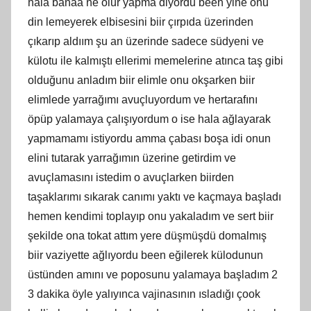
hala banaa ne olur yapma diyordu been yine onu
din lemeyerek elbisesini biir çırpıda üzerinden
çıkarıp aldıım şu an üzerinde sadece südyeni ve
külotu ile kalmıştı ellerimi memelerine atınca taş gibi
olduğunu anladım biir elimle onu okşarken biir
elimlede yarrağımı avuçluyordum ve hertarafını
öpüp yalamaya çalışıyordum o ise hala ağlayarak
yapmamamı istiyordu amma çabası boşa idi onun
elini tutarak yarrağımın üzerine getirdim ve
avuçlamasını istedim o avuçlarken biirden
taşaklarımı sıkarak canımı yaktı ve kaçmaya başladı
hemen kendimi toplayıp onu yakaladım ve sert biir
şekilde ona tokat attım yere düşmüşdü domalmış
biir vaziyette ağlıyordu been eğilerek külodunun
üstünden amını ve poposunu yalamaya başladım 2
3 dakika öyle yalıyınca vajinasının ısladığı çook