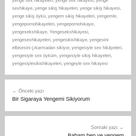
yenge sex hikayeleri
,
yenge sex hikayesi
,
yenge
sexhikaye
,
yenge sikiş hikayeleri
,
yenge sikiş hikayesi
,
yenge sikiş öykü
,
yengem sikiş hikayeleri
,
yengemle
,
yengepornohikayeleri
,
yengepornohıkaye
,
yengesekshikaye
,
Yengesekshikayesi
,
yengesexhikayeleri
,
yengesikishikaye
,
yengesini
elbisesini çıkarmadan sikiyor
,
yengesiyle sex hikâyeleri
,
yengesiyle sex öyküm
,
yengesiyle sikiş hikayeleri
,
yengesiylesikishikayeleri
,
yengeyle sex hikayesi
Yazı
Önceki yazı
gezinmesi
Bir Sigaraya Yengemi Sikiyorum
Sonraki yazı
Babam ben ve yengem