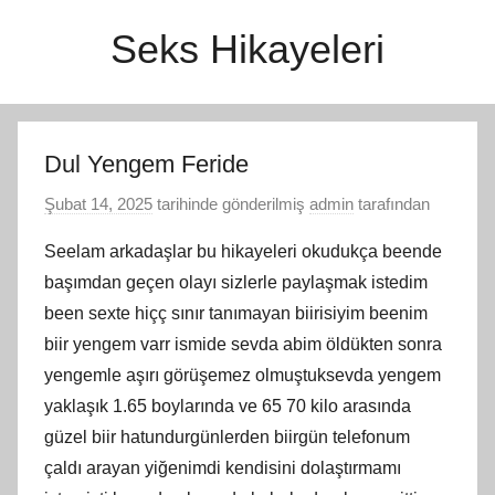
İçeriğe
Seks Hikayeleri
atla
Dul Yengem Feride
Şubat 14, 2025
tarihinde gönderilmiş
admin
tarafından
Seelam arkadaşlar bu hikayeleri okudukça beende
başımdan geçen olayı sizlerle paylaşmak istedim
been sexte hiçç sınır tanımayan biirisiyim beenim
biir yengem varr ismide sevda abim öldükten sonra
yengemle aşırı görüşemez olmuştuksevda yengem
yaklaşık 1.65 boylarında ve 65 70 kilo arasında
güzel biir hatundurgünlerden biirgün telefonum
çaldı arayan yiğenimdi kendisini dolaştırmamı