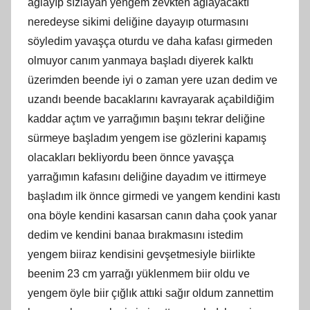
ağlayıp sızlayan yengem zevkten ağlayacaktı
neredeyse sikimi deliğine dayayıp oturmasını
söyledim yavaşça oturdu ve daha kafası girmeden
olmuyor canım yanmaya başladı diyerek kalktı
üzerimden beende iyi o zaman yere uzan dedim ve
uzandı beende bacaklarını kavrayarak açabildiğim
kaddar açtım ve yarrağımın başını tekrar deliğine
sürmeye başladım yengem ise gözlerini kapamış
olacakları bekliyordu been önnce yavaşça
yarrağımın kafasını deliğine dayadım ve ittirmeye
başladım ilk önnce girmedi ve yangem kendini kastı
ona böyle kendini kasarsan canın daha çook yanar
dedim ve kendini banaa bırakmasını istedim
yengem biiraz kendisini gevşetmesiyle biirlikte
beenim 23 cm yarrağı yüklenmem biir oldu ve
yengem öyle biir çığlık attıki sağır oldum zannettim