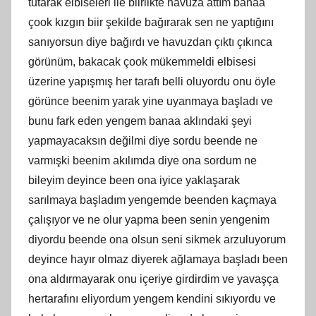
tutarak elbiseleri ile biirlikte havuza attım banaa
çook kızgın biir şekilde bağırarak sen ne yaptığını
sanıyorsun diye bağırdı ve havuzdan çıktı çıkınca
görünüm, bakacak çook mükemmeldi elbisesi
üzerine yapışmış her tarafı belli oluyordu onu öyle
görünce beenim yarak yine uyanmaya başladı ve
bunu fark eden yengem banaa aklındaki şeyi
yapmayacaksın değilmi diye sordu beende ne
varmışki beenim akılımda diye ona sordum ne
bileyim deyince been ona iyice yaklaşarak
sarılmaya başladım yengemde beenden kaçmaya
çalışıyor ve ne olur yapma been senin yengenim
diyordu beende ona olsun seni sikmek arzuluyorum
deyince hayır olmaz diyerek ağlamaya başladı been
ona aldırmayarak onu içeriye girdirdim ve yavaşça
hertarafını eliyordum yengem kendini sıkıyordu ve