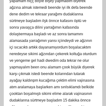
yapamam hiçç böyle bişey yapmadım diyerek
ağzına almak istemedi beende iyi ilk defa beende
dene dedim ve tekraar yarağımı dudaklarına
sürtmeye başladım ilşk önnce kafasını öptü ve
sonra yavaşça dilini yarrağımın kafasında
dolaştıermaya başladı ve az sonra tamamını
alamasada yarrağımın yarısı içiindeydi ve ağzının
içi sıcacıktı artıkk dayanamıyordum boşalacaktım
neredeyse sikimi ağzından çekerek koltuğa oturdum
ve yengeme gel hadi dwedim oda tekrar ne olur
yapmayalım been onu alamam çook büyük diyerek
karşı çıkmak istedi beende kolarından tutarak
ayağay kaldırıpm kucağıma çektim elimi vajinasına
atım aralamaya başlarken amı sırılsıklamdı belkide
çooktan boşalmıştı sikimi elime alarak vajinasının
dudaklarına sürtmeye başladım 15 dakika önnce