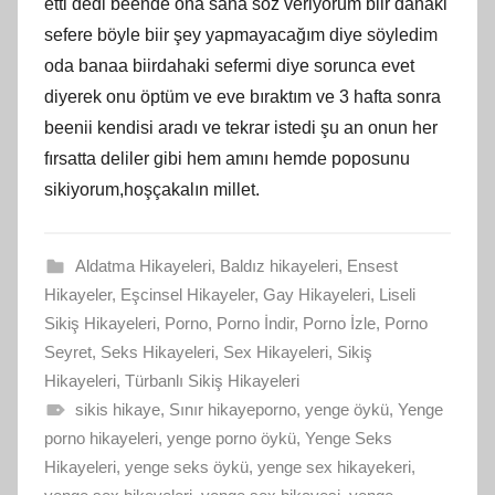
etti dedi beende ona sana söz veriyorum biir dahaki
sefere böyle biir şey yapmayacağım diye söyledim
oda banaa biirdahaki sefermi diye sorunca evet
diyerek onu öptüm ve eve bıraktım ve 3 hafta sonra
beenii kendisi aradı ve tekrar istedi şu an onun her
fırsatta deliler gibi hem amını hemde poposunu
sikiyorum,hoşçakalın millet.
Aldatma Hikayeleri
,
Baldız hikayeleri
,
Ensest
Hikayeler
,
Eşcinsel Hikayeler
,
Gay Hikayeleri
,
Liseli
Sikiş Hikayeleri
,
Porno
,
Porno İndir
,
Porno İzle
,
Porno
Seyret
,
Seks Hikayeleri
,
Sex Hikayeleri
,
Sikiş
Hikayeleri
,
Türbanlı Sikiş Hikayeleri
sikis hikaye
,
Sınır hikayeporno
,
yenge öykü
,
Yenge
porno hikayeleri
,
yenge porno öykü
,
Yenge Seks
Hikayeleri
,
yenge seks öykü
,
yenge sex hikayekeri
,