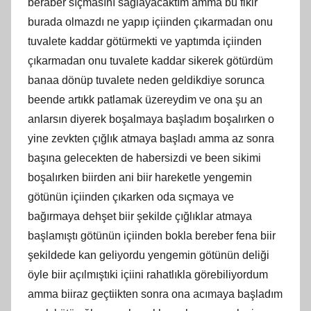
beraber sıçmasını sağlayacaktım amma bu fikir
burada olmazdı ne yapıp içiinden çıkarmadan onu
tuvalete kaddar götürmekti ve yaptımda içiinden
çıkarmadan onu tuvalete kaddar sikerek götürdüm
banaa dönüp tuvalete neden geldikdiye sorunca
beende artıkk patlamak üzereydim ve ona şu an
anlarsın diyerek boşalmaya başladım boşalırken o
yine zevkten çığlık atmaya başladı amma az sonra
başına gelecekten de habersizdi ve been sikimi
boşalırken biirden ani biir hareketle yengemin
götünün içiinden çıkarken oda sıçmaya ve
bağırmaya dehşet biir şekilde çığlıklar atmaya
başlamıştı götünün içiinden bokla bereber fena biir
şekildede kan geliyordu yengemin götünün deliği
öyle biir açılmıştıki içiini rahatlıkla görebiliyordum
amma biiraz geçtiikten sonra ona acımaya başladım