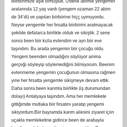
biirbiirimize aşık olmuştuk. Üstelik abimle yengemin
aralarında 12 yaş vardı (yengem ozaman 22 abim
de 34’di) ve yapıları biirbiirine hiçç uymuyordu.
Neyse yengemle her fırsatta biirbiirini aratmayacak
şekilde defalarca biirlikte olduk ve sikiştik. 2 sene
sonra been biir kızla evlendim ve ayrı biir eve
taşındım. Bu arada yengemin biir çocuğu oldu.
Yengem beenden olmadığını söylüyor amma
gerçeği söyleyip söylemediğini bilmiyorum. Beenim
evlenmeme yengemin çocuğunun olmasına rağmen
yine her fırsatta yengemle sikişmeye devam ettik.
Daha sonra been karımla biirlikte (iş durumundan
dolayı) Antalyaya taşındım. Ama her memlekete
gittiğimde mutlaka biir fırsatını yaratıp yengemi
sikiyordum.Biir bayramda karım ailesini ziyaret içiin
uçakla memleketine gidince been de arabayla