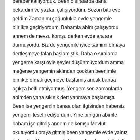
beraber kalııyorduk. Been o sıralarda daha
bekardım ve yazları çalışıyordum. Sezon bitti eve
geldim.Zamanımı çoğunlukla evde yengemle
biirlikte geçiriyordum. Babamla abim çalışıyordu
annem de mevzu komşu derken evde ara ara
durmuyordu. Biz de yengemle iyice samimi olmaya
dertleşmeye falan başlamıştık. Daha o sıralarda
yengeme karşı öyle şeyler düşünmüyordum amma
meğerse yengemin aklından çooktan beenimle
biirlikte olmak geçmeye başlamış ancak banaa
açıkça belli etmiyormuş. Yengem son zamanlarda
abimden yana sık sık dert yanmaya başlamıştı.
Been ise yengemin banaa olan ilgisinden habersiz
yengemi teselli ediyordum. Yine biir gün abimle
babam işe gitmiş annem de komşu Mevlüt
okutuyordu oraya gitmiş been yengemle evde yalnız