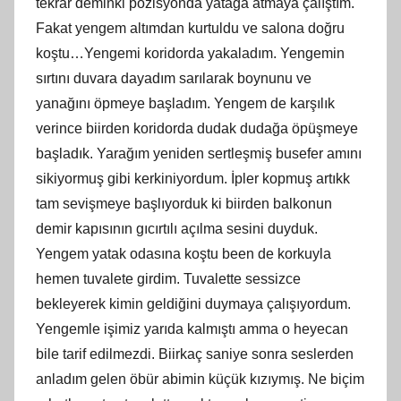
tekrar deminki pozisyonda yatağa atmaya çalıştım.
Fakat yengem altımdan kurtuldu ve salona doğru
koştu…Yengemi koridorda yakaladım. Yengemin
sırtını duvara dayadım sarılarak boynunu ve
yanağını öpmeye başladım. Yengem de karşılık
verince biirden koridorda dudak dudağa öpüşmeye
başladık. Yarağım yeniden sertleşmiş busefer amını
sikiyormuş gibi kerkiniyordum. İpler kopmuş artıkk
tam sevişmeye başlıyorduk ki biirden balkonun
demir kapısının gıcırtılı açılma sesini duyduk.
Yengem yatak odasına koştu been de korkuyla
hemen tuvalete girdim. Tuvalette sessizce
bekleyerek kimin geldiğini duymaya çalışıyordum.
Yengemle işimiz yarıda kalmıştı amma o heyecan
bile tarif edilmezdi. Biirkaç saniye sonra seslerden
anladım gelen öbür abimin küçük kızıymış. Ne biçim