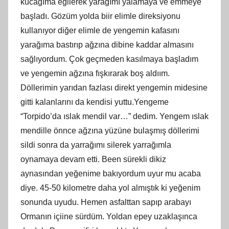
kucağıma eğilerek yarağımı yalamaya ve emmeye
başladı. Gözüm yolda biir elimle direksiyonu
kullanıyor diğer elimle de yengemin kafasını
yarağıma bastırıp ağzına dibine kaddar almasını
sağlıyordum. Çok geçmeden kasılmaya başladım
ve yengemin ağzına fışkırarak boş aldıım.
Döllerimin yarıdan fazlası direkt yengemin midesine
gitti kalanlarını da kendisi yuttu.Yengeme
“Torpido’da ıslak mendil var…” dedim. Yengem ıslak
mendille önnce ağzına yüzüne bulaşmış döllerimi
sildi sonra da yarrağımı silerek yarrağımla
oynamaya devam etti. Been sürekli dikiz
aynasından yeğenime bakıyordum uyur mu acaba
diye. 45-50 kilometre daha yol almıştık ki yeğenim
sonunda uyudu. Hemen asfalttan sapıp arabayı
Ormanın içiine sürdüm. Yoldan epey uzaklaşınca