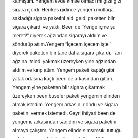
kalmıştım. Yengem evde kimse olmadı mı gizli gizli
sigara içerdi. Herrkes gidince yengem mutfağa
sakladığı sigara paketini aldı geldi paketten biir
sigara çıkardı ve yaktı. Been de “Yenge içme şu
mereti!” diyerek ağzından sigarayı aldıım ve
söndürüp attım.Yengem “İçecem içecem işte!”
diyerek paketten biir tane daha sigara çıkardı. Tam
ağzına iteledi yakmak üzereyken yine ağzından
aldıım ve kırıp attım. Yengem paketi kaptığı gibi
yatak odasına kaçtı been de arkasından gittim.
Yengem yine paketten biir sigara çıkarmak
üzereyken been busefer paketi yengemin elinden
almak istedim. Yengem arkasını döndü ve sigara
paketini vermek istemedi. Gayri ihtiyari been de
yengeme arkasından sarıldım ve sigara paketini
almaya çalıştım. Yengem elinde sımsımsıkı tuttuğu