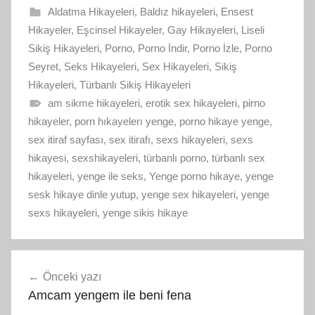
Aldatma Hikayeleri
,
Baldız hikayeleri
,
Ensest
Hikayeler
,
Eşcinsel Hikayeler
,
Gay Hikayeleri
,
Liseli
Sikiş Hikayeleri
,
Porno
,
Porno İndir
,
Porno İzle
,
Porno
Seyret
,
Seks Hikayeleri
,
Sex Hikayeleri
,
Sikiş
Hikayeleri
,
Türbanlı Sikiş Hikayeleri
am sikme hikayeleri
,
erotik sex hikayeleri
,
pirno
hikayeler
,
porn hıkayelerı yenge
,
porno hikaye yenge
,
sex itiraf sayfası
,
sex itirafı
,
sexs hikayeleri
,
sexs
hikayesi
,
sexshikayeleri
,
türbanlı porno
,
türbanlı sex
hikayeleri
,
yenge ile seks
,
Yenge porno hikaye
,
yenge
sesk hikaye dinle yutup
,
yenge sex hikayeleri
,
yenge
sexs hikayeleri
,
yenge sikis hikaye
Yazı
Önceki yazı
gezinmesi
Amcam yengem ile beni fena