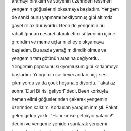
aramayı bıraktım ve sütyenin üzerinden ressmen
yengemin göğüslerini okşamaya başladım. Yengem
de sanki bunu yapmamı bekliyormuş gibi altımda
gayet relax duruyordu. Been de yengemin bu
rahatlığından cesaret alarak elimi sütyeninin içiine
girdirdim ve meme uçlarını elleyip okşamaya
başladım. Bu arada yarrağım dimdik olmuş ve
yengemin tam götünün arasına değiyordu.
Yengemin poposunu sikiyormuşum gibi kerkinmeye
başladım. Yengemin ise heyecandan hiçç sesi
çıkmıyordu ya da çook hoşuna gidiyordu. Fakat az
sonra “Dur! Biirisi geliyor!” dedi. Been korkuyla
hemen elimi göğüslerinden çekerek yengemin
üzerinden kalktım. Korkudan yarağım inmişti. Fakat
gelen giden yoktu. “Hani kimse gelmiyor yalancı!”
dedim ve yengeme yeniden sarılarak yengemi