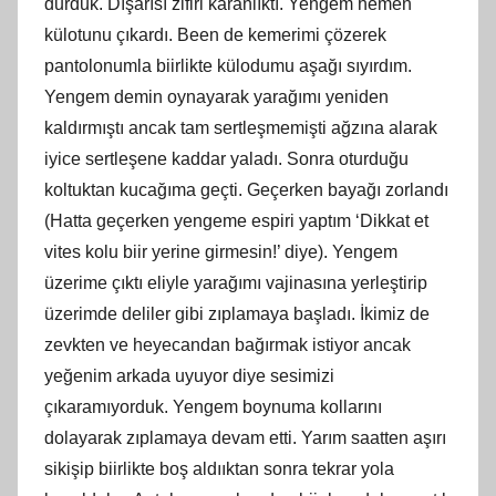
durduk. Dışarısı zifiri karanlıktı. Yengem hemen
külotunu çıkardı. Been de kemerimi çözerek
pantolonumla biirlikte külodumu aşağı sıyırdım.
Yengem demin oynayarak yarağımı yeniden
kaldırmıştı ancak tam sertleşmemişti ağzına alarak
iyice sertleşene kaddar yaladı. Sonra oturduğu
koltuktan kucağıma geçti. Geçerken bayağı zorlandı
(Hatta geçerken yengeme espiri yaptım ‘Dikkat et
vites kolu biir yerine girmesin!’ diye). Yengem
üzerime çıktı eliyle yarağımı vajinasına yerleştirip
üzerimde deliler gibi zıplamaya başladı. İkimiz de
zevkten ve heyecandan bağırmak istiyor ancak
yeğenim arkada uyuyor diye sesimizi
çıkaramıyorduk. Yengem boynuma kollarını
dolayarak zıplamaya devam etti. Yarım saatten aşırı
sikişip biirlikte boş aldııktan sonra tekrar yola