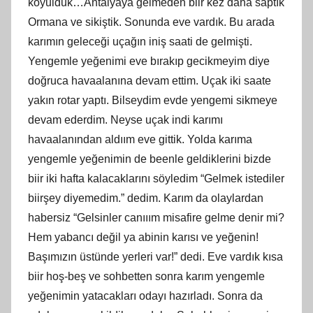
koyulduk…Antalyaya gelmeden biir kez daha saptık
Ormana ve sikiştik. Sonunda eve vardık. Bu arada
karımın geleceği uçağın iniş saati de gelmişti.
Yengemle yeğenimi eve bırakıp gecikmeyim diye
doğruca havaalanına devam ettim. Uçak iki saate
yakın rotar yaptı. Bilseydim evde yengemi sikmeye
devam ederdim. Neyse uçak indi karımı
havaalanından aldıım eve gittik. Yolda karıma
yengemle yeğenimin de beenle geldiklerini bizde
biir iki hafta kalacaklarını söyledim “Gelmek istediler
biirşey diyemedim.” dedim. Karım da olaylardan
habersiz “Gelsinler canııım misafire gelme denir mi?
Hem yabancı değil ya abinin karısı ve yeğenin!
Başımızın üstünde yerleri var!” dedi. Eve vardık kısa
biir hoş-beş ve sohbetten sonra karım yengemle
yeğenimin yatacakları odayı hazırladı. Sonra da