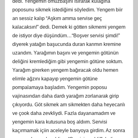
dedi. Yengemin omuzbaşını ısırarak kulağına
poposunu sikmek istediğimi söyledim. Yengem biir
an sessiz kalıp “Aşkım amma servise geç
kalacaksın!” dedi. Demek ki götten sikmemi yengem
de istiyor diye düşündüm…“Boşver servisi şimdi!”
diyerek yatağın başucunda duran karımın kremine
uzandım. Yarağımın başını ve yengemin götünün
deliğini kremlediğim gibi yengemin götüne soktum.
Yarağım girerken yengem bağıracak oldu hemen
elimle ağzını kapayıp yengemin götüne
pompalamaya başladım. Yengemin poposu
vajinasından daha dardı yarağım zorlanarak girip
çıkıyordu. Göt sikmek am sikmekten daha heyecanlı
ve çook daha zevkliydi. Fazla dayanamadım ve
yengemin kara kutusuna boş aldıım. Servisi
kaçırmamak içiin aceleyle banyoya girdim. Az sonra