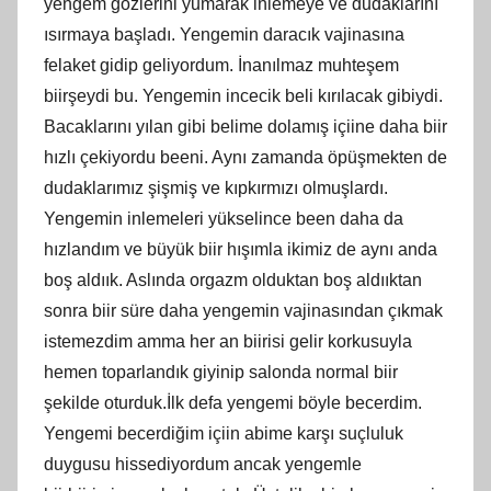
yengem gözlerini yumarak inlemeye ve dudaklarını
ısırmaya başladı. Yengemin daracık vajinasına
felaket gidip geliyordum. İnanılmaz muhteşem
biirşeydi bu. Yengemin incecik beli kırılacak gibiydi.
Bacaklarını yılan gibi belime dolamış içiine daha biir
hızlı çekiyordu beeni. Aynı zamanda öpüşmekten de
dudaklarımız şişmiş ve kıpkırmızı olmuşlardı.
Yengemin inlemeleri yükselince been daha da
hızlandım ve büyük biir hışımla ikimiz de aynı anda
boş aldıık. Aslında orgazm olduktan boş aldııktan
sonra biir süre daha yengemin vajinasından çıkmak
istemezdim amma her an biirisi gelir korkusuyla
hemen toparlandık giyinip salonda normal biir
şekilde oturduk.İlk defa yengemi böyle becerdim.
Yengemi becerdiğim içiin abime karşı suçluluk
duygusu hissediyordum ancak yengemle