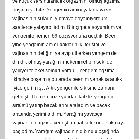
ve küçük sarsıntılarla ilk orgazmını olmuş ağzıma
boşalmıştı bile. Yengemin amını yalamaya ve
vajinasının sularını yutmaya doyamıyordum
saatlerce yalayabilirdim. Biir çırpıda soyundum ve
yengemle hemen 69 pozisyonuna geçtiik. Been
yine yengemin am dudaklarını klitorisini ve
vajinasının deliğini yalayıp dillerken yengem de
dimdik olmuş yarağımı mükemmel biir şekilde
yalııyor felaket somuruyordu…Yengem ağzıma
ikinciye boşalmış bu arada beenim yarrak ta artıkk
iyice gerilmişti. Artık yengemle sikişme zamanı
gelmişti. Hemen pozisyondan kalktık yengemi
sırtüstü yatırıp bacaklarını araladım ve bacak
arasında yerimi aldıım. Yarağımı yavaşça
vajinasının ağzına yerleştirip bal kutusuna sokmaya
başladım. Yarağım vajinasının dibine ulaştığında