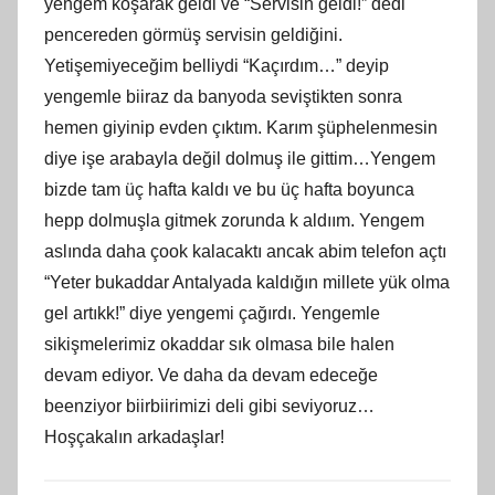
yengem koşarak geldi ve “Servisin geldi!” dedi
pencereden görmüş servisin geldiğini.
Yetişemiyeceğim belliydi “Kaçırdım…” deyip
yengemle biiraz da banyoda seviştikten sonra
hemen giyinip evden çıktım. Karım şüphelenmesin
diye işe arabayla değil dolmuş ile gittim…Yengem
bizde tam üç hafta kaldı ve bu üç hafta boyunca
hepp dolmuşla gitmek zorunda k aldıım. Yengem
aslında daha çook kalacaktı ancak abim telefon açtı
“Yeter bukaddar Antalyada kaldığın millete yük olma
gel artıkk!” diye yengemi çağırdı. Yengemle
sikişmelerimiz okaddar sık olmasa bile halen
devam ediyor. Ve daha da devam edeceğe
beenziyor biirbiirimizi deli gibi seviyoruz…
Hoşçakalın arkadaşlar!