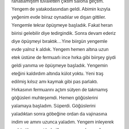
rahatlamıştım tuvaletten çıktım salona geçtim.
Yengem de yatakodasından geldi. Abimin kızıyla
yeğenim evde biiraz oynadılar ve dışarı gittiler.
Yengemle tekrar öpüşmeye başladık. Fakat heran
biirisi gelebilir diye tedirgindik. Sonra devam ederiz
diye öpüşmeyi bıraktık…Yine biirgün yengemle
evde yalnız k aldıık. Yengem hemen altına uzun
etek üstüne de fermuarlı ince hırka gibi biirşey giydi
geldi yanıma ve öpüşmeye başladık. Yengemin
eteğini kaldırdım altında külot yoktu. Yeni traş
edilmiş kılsız amı kaymak gibi pas parlaktı.
Hırkasının fermuarını açtım sütyen de takmamış
göğüsleri muhteşemdi. Hemen göğüslerini
yalamaya başladım. Süperdi. Göğüslerini
yaladıktan sonra göbeğine ordan da vajinasına
indim ve amını uzunca yaladım. Yengem inleyerek