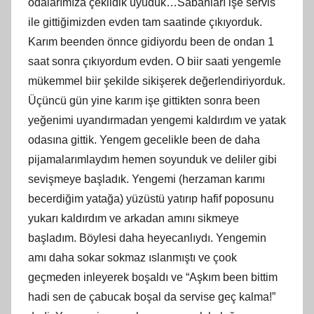
odalarımıza çekildik uyuduk…Sabahları işe servis
ile gittiğimizden evden tam saatinde çıkıyorduk.
Karım beenden önnce gidiyordu been de ondan 1
saat sonra çıkıyordum evden. O biir saati yengemle
mükemmel biir şekilde sikişerek değerlendiriyorduk.
Üçüncü gün yine karım işe gittikten sonra been
yeğenimi uyandırmadan yengemi kaldırdım ve yatak
odasına gittik. Yengem gecelikle been de daha
pijamalarımlaydım hemen soyunduk ve deliler gibi
sevişmeye başladık. Yengemi (herzaman karımı
becerdiğim yatağa) yüzüstü yatırıp hafif poposunu
yukarı kaldırdım ve arkadan amını sikmeye
başladım. Böylesi daha heyecanlıydı. Yengemin
amı daha sokar sokmaz ıslanmıştı ve çook
geçmeden inleyerek boşaldı ve “Aşkım been bittim
hadi sen de çabucak boşal da servise geç kalma!”