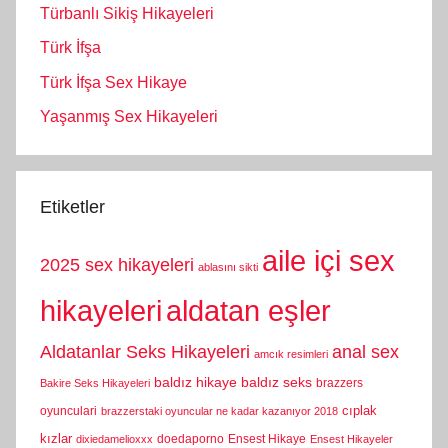
Türbanlı Sikiş Hikayeleri
Türk İfşa
Türk İfşa Sex Hikaye
Yaşanmış Sex Hikayeleri
Etiketler
aile içi sex
2025 sex hikayeleri
ablasını sikti
hikayeleri
aldatan eşler
Aldatanlar Seks Hikayeleri
anal sex
amcık resimleri
baldız hikaye
baldız seks
brazzers
Bakire Seks Hikayeleri
cıplak
oyunculari
brazzerstaki oyuncular ne kadar kazanıyor 2018
kızlar
doedaporno
Ensest Hikaye
dixiedamelioxxx
Ensest Hikayeler