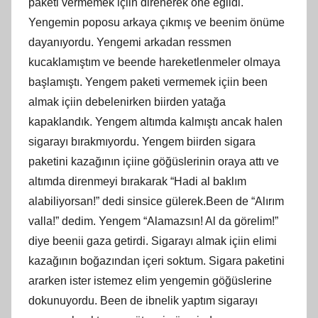
paketi vermemek içiin direnerek öne eğildi.
Yengemin poposu arkaya çıkmış ve beenim önüme
dayanıyordu. Yengemi arkadan ressmen
kucaklamıştım ve beende hareketlenmeler olmaya
başlamıştı. Yengem paketi vermemek içiin been
almak içiin debelenirken biirden yatağa
kapaklandık. Yengem altımda kalmıştı ancak halen
sigarayı bırakmıyordu. Yengem biirden sigara
paketini kazağının içiine göğüslerinin oraya attı ve
altımda direnmeyi bırakarak “Hadi al baklım
alabiliyorsan!” dedi sinsice gülerek.Been de “Alırım
valla!” dedim. Yengem “Alamazsın! Al da görelim!”
diye beenii gaza getirdi. Sigarayı almak içiin elimi
kazağının boğazından içeri soktum. Sigara paketini
ararken ister istemez elim yengemin göğüslerine
dokunuyordu. Been de ibnelik yaptım sigarayı