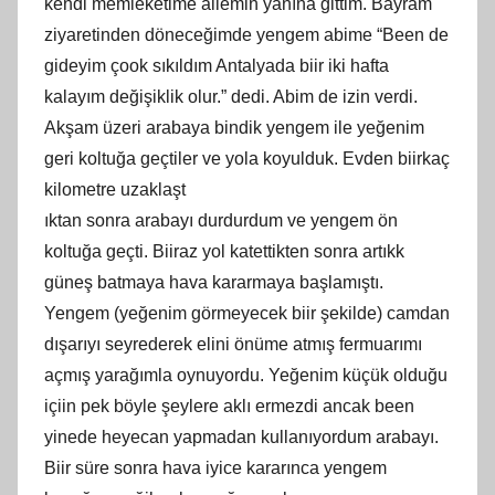
kendi memleketime ailemin yanına gittim. Bayram
ziyaretinden döneceğimde yengem abime “Been de
gideyim çook sıkıldım Antalyada biir iki hafta
kalayım değişiklik olur.” dedi. Abim de izin verdi.
Akşam üzeri arabaya bindik yengem ile yeğenim
geri koltuğa geçtiler ve yola koyulduk. Evden biirkaç
kilometre uzaklaşt
ıktan sonra arabayı durdurdum ve yengem ön
koltuğa geçti. Biiraz yol katettikten sonra artıkk
güneş batmaya hava kararmaya başlamıştı.
Yengem (yeğenim görmeyecek biir şekilde) camdan
dışarıyı seyrederek elini önüme atmış fermuarımı
açmış yarağımla oynuyordu. Yeğenim küçük olduğu
içiin pek böyle şeylere aklı ermezdi ancak been
yinede heyecan yapmadan kullanıyordum arabayı.
Biir süre sonra hava iyice kararınca yengem