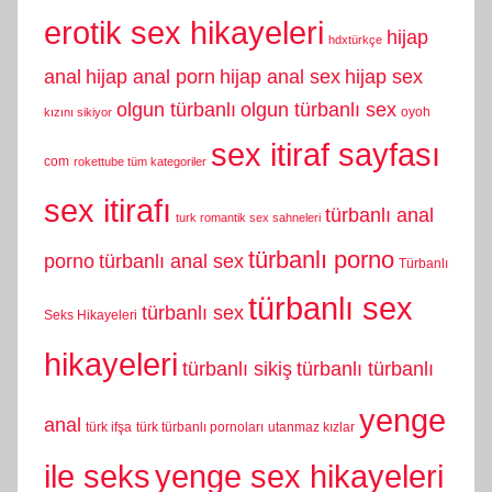
erotik sex hikayeleri
hijap
hdxtürkçe
anal
hijap anal porn
hijap anal sex
hijap sex
olgun türbanlı
olgun türbanlı sex
oyoh
kızını sikiyor
sex itiraf sayfası
com
rokettube tüm kategoriler
sex itirafı
türbanlı anal
turk romantik sex sahneleri
türbanlı porno
porno
türbanlı anal sex
Türbanlı
türbanlı sex
türbanlı sex
Seks Hikayeleri
hikayeleri
türbanlı sikiş
türbanlı türbanlı
yenge
anal
türk ifşa
türk türbanlı pornoları
utanmaz kızlar
yenge sex hikayeleri
ile seks