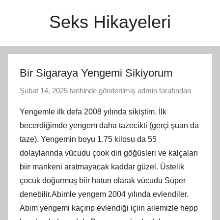
İçeriğe
Seks Hikayeleri
atla
Bir Sigaraya Yengemi Sikiyorum
Şubat 14, 2025
tarihinde gönderilmiş
admin
tarafından
Yengemle ilk defa 2008 yılında sikiştim. İlk
becerdiğimde yengem daha tazecikti (gerçi şuan da
taze). Yengemin boyu 1.75 kilosu da 55
dolaylarında vücudu çook diri göğüsleri ve kalçaları
biir mankeni aratmayacak kaddar güzel. Üstelik
çocuk doğurmuş biir hatun olarak vücudu Süper
denebilir.Abimle yengem 2004 yılında evlendiler.
Abim yengemi kaçırıp evlendiği içiin ailemizle hepp