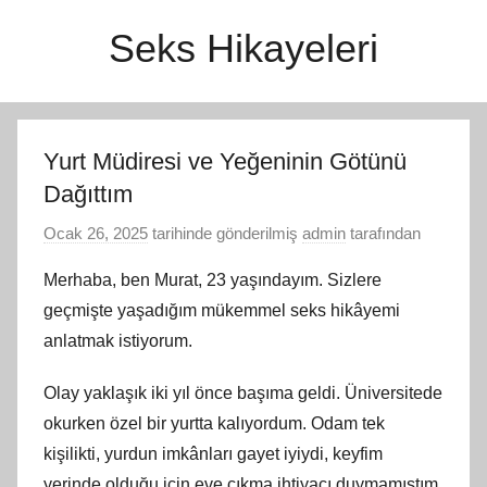
İçeriğe
Seks Hikayeleri
atla
Yurt Müdiresi ve Yeğeninin Götünü
Dağıttım
Ocak 26, 2025
tarihinde gönderilmiş
admin
tarafından
Merhaba, ben Murat, 23 yaşındayım. Sizlere
geçmişte yaşadığım mükemmel seks hikâyemi
anlatmak istiyorum.
Olay yaklaşık iki yıl önce başıma geldi. Üniversitede
okurken özel bir yurtta kalıyordum. Odam tek
kişilikti, yurdun imkânları gayet iyiydi, keyfim
yerinde olduğu için eve çıkma ihtiyacı duymamıştım.