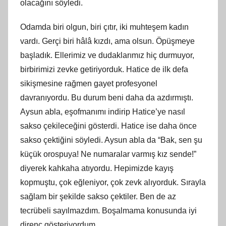
olacağını söyledi.
Odamda biri olgun, biri çıtır, iki muhteşem kadın
vardı. Gerçi biri hâlâ kızdı, ama olsun. Öpüşmeye
başladık. Ellerimiz ve dudaklarımız hiç durmuyor,
birbirimizi zevke getiriyorduk. Hatice de ilk defa
sikişmesine rağmen gayet profesyonel
davranıyordu. Bu durum beni daha da azdırmıştı.
Aysun abla, eşofmanımı indirip Hatice’ye nasıl
sakso çekileceğini gösterdi. Hatice ise daha önce
sakso çektiğini söyledi. Aysun abla da “Bak, sen şu
küçük orospuya! Ne numaralar varmış kız sende!”
diyerek kahkaha atıyordu. Hepimizde kayış
kopmuştu, çok eğleniyor, çok zevk alıyorduk. Sırayla
sağlam bir şekilde sakso çektiler. Ben de az
tecrübeli sayılmazdım. Boşalmama konusunda iyi
direnç gösteriyordum.