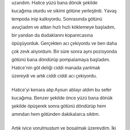
uzandım. Hatice yüzü bana dönük şekilde
kucağıma oturdu ve sikimi götüne yerleştirdi. Yavaş
tempoda inip kalkıyordu. Sonrasında götünü
avuçladım ve alttan hızlı hızlı köklemeye başladım,
bir yandan da dudaklarını koparırcasına
öpüşüyorduk. Gerçekten acı çekiyordu ve ben daha
çok zevk alıyordum. Bir süre sonra aynı pozisyonda
götünü bana döndürüp pompalamaya başladım.
Hatice’nin göt deliği ciddi manada yarılmak
üzereydi ve artık ciddi ciddi acı çekiyordu.
Hatice’yi kenara atıp Aysun ablayı aldım bu sefer
kucağıma. Benzer şekilde önce yüzü bana dönük
şekilde öpüşerek sonra götünü döndürüp hem
amından hem götünden dakikalarca siktim.
Artık iyice yorulmuştum ve boşalmak üzereydim. İki