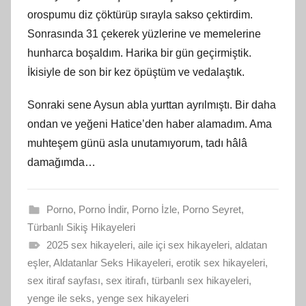
orospumu diz çöktürüp sırayla sakso çektirdim.
Sonrasında 31 çekerek yüzlerine ve memelerine
hunharca boşaldım. Harika bir gün geçirmiştik.
İkisiyle de son bir kez öpüştüm ve vedalaştık.
Sonraki sene Aysun abla yurttan ayrılmıştı. Bir daha
ondan ve yeğeni Hatice’den haber alamadım. Ama
muhteşem günü asla unutamıyorum, tadı hâlâ
damağımda…
Porno
,
Porno İndir
,
Porno İzle
,
Porno Seyret
,
Türbanlı Sikiş Hikayeleri
2025 sex hikayeleri
,
aile içi sex hikayeleri
,
aldatan
eşler
,
Aldatanlar Seks Hikayeleri
,
erotik sex hikayeleri
,
sex itiraf sayfası
,
sex itirafı
,
türbanlı sex hikayeleri
,
yenge ile seks
,
yenge sex hikayeleri