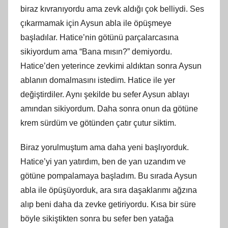
biraz kıvranıyordu ama zevk aldığı çok belliydi. Ses
çıkarmamak için Aysun abla ile öpüşmeye
başladılar. Hatice’nin götünü parçalarcasına
sikiyordum ama “Bana mısın?” demiyordu.
Hatice’den yeterince zevkimi aldıktan sonra Aysun
ablanın domalmasını istedim. Hatice ile yer
değiştirdiler. Aynı şekilde bu sefer Aysun ablayı
amından sikiyordum. Daha sonra onun da götüne
krem sürdüm ve götünden çatır çutur siktim.
Biraz yorulmuştum ama daha yeni başlıyorduk.
Hatice’yi yan yatırdım, ben de yan uzandım ve
götüne pompalamaya başladım. Bu sırada Aysun
abla ile öpüşüyorduk, ara sıra daşaklarımı ağzına
alıp beni daha da zevke getiriyordu. Kısa bir süre
böyle sikiştikten sonra bu sefer ben yatağa