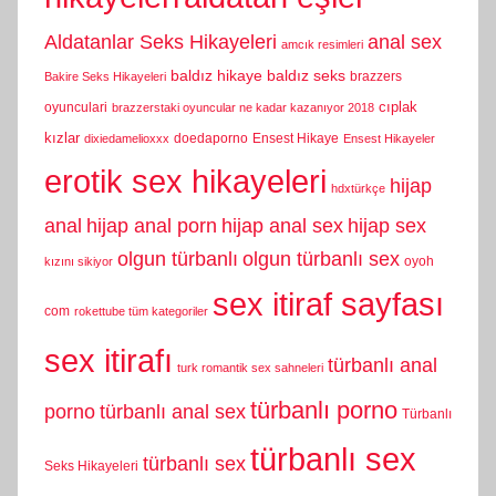
Aldatanlar Seks Hikayeleri
anal sex
amcık resimleri
baldız hikaye
baldız seks
brazzers
Bakire Seks Hikayeleri
cıplak
oyunculari
brazzerstaki oyuncular ne kadar kazanıyor 2018
kızlar
doedaporno
Ensest Hikaye
dixiedamelioxxx
Ensest Hikayeler
erotik sex hikayeleri
hijap
hdxtürkçe
anal
hijap anal porn
hijap anal sex
hijap sex
olgun türbanlı
olgun türbanlı sex
oyoh
kızını sikiyor
sex itiraf sayfası
com
rokettube tüm kategoriler
sex itirafı
türbanlı anal
turk romantik sex sahneleri
türbanlı porno
porno
türbanlı anal sex
Türbanlı
türbanlı sex
türbanlı sex
Seks Hikayeleri