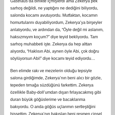
Gasthaus’da birlikte içmişlerdi ama Zekerya pek
sarhoş değildi, ne yaptığını ne dediğini biliyordu,
salonda kocamı avutuyordu. Mutfaktan, kocamın
homurtularını duyabiliyordum, Zekerya’ya birşeyler
anlatıyordu, ve ardından da, “Öyle değil mi aslanım,
haksızmıyım koçum?” diye teyid bekliyordu. Tam
sarhoş muhabbeti işte. Zekerya da hep alttan
alıyordu, “Haklısın Abi, aynen öyle Abi, çok doğru
söylüyorsun Abi!” diye kocamı teyid ediyordu…
Ben elimde rakı ve mezelerin olduğu tepsiyle
salona girdiğimde, Zekerya’nın beni alıcı bir gözle,
tepeden tırnağa süzdüğünü farkettim. Zekerya
özellikle Baby-doll’umdan dışarı fırlayacakmış gibi
duran büyük göğüslerime ve bacaklarıma
bakıyordu. O anda göğüs uçlarımın sertleştiğini
hissettim, Zekerya’nın bakışları beni resmen cinsel