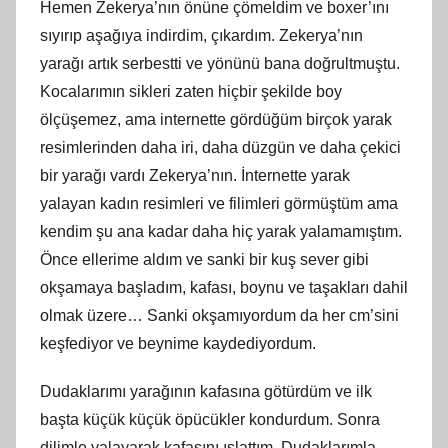
Hemen Zekerya’nın önüne çömeldim ve boxer’ını
sıyırıp aşağıya indirdim, çıkardım. Zekerya’nın
yarağı artık serbestti ve yönünü bana doğrultmuştu.
Kocalarımın sikleri zaten hiçbir şekilde boy
ölçüşemez, ama internette gördüğüm birçok yarak
resimlerinden daha iri, daha düzgün ve daha çekici
bir yarağı vardı Zekerya’nın. İnternette yarak
yalayan kadın resimleri ve filimleri görmüştüm ama
kendim şu ana kadar daha hiç yarak yalamamıştım.
Önce ellerime aldım ve sanki bir kuş sever gibi
okşamaya başladım, kafası, boynu ve taşakları dahil
olmak üzere… Sanki okşamıyordum da her cm’sini
keşfediyor ve beynime kaydediyordum.
Dudaklarımı yarağının kafasına götürdüm ve ilk
başta küçük küçük öpücükler kondurdum. Sonra
dilimle yalayarak kafasını ıslattım. Dudaklarımla