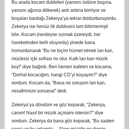
Bu arada kocam dubleleri (yarısını üstüne başına,
yarısını ağzına dökerek) ardı ardına biririyor ve
boşalan bardağı Zekerya’ya tekrar doldurtturuyordu.
Zekerya ise henüz ilk dublesini tam bitirmemişti
bile. Kocam (nerdeyse sızmak üzereydi, her
hareketinden belli oluyordu) yinede bana
homurdanarak “Bu ne biçim hizmet etmek lan karı,
müziksiz içki sofrası mı olur. Kalk lan karı müzik
koy!” diye bağırdı. Ben hemen kalktım ve kocama,
“Derhal kocacığım, hangi CD’yi koyayım?” diye
sordum. Kocam da, “Bana ne soruyon lan karı,
misafirimize sorsana!” dedi.
Zekerya’ya döndüm ve göz kırparak, “Zekerya,
canım! Nasıl bir müzik açmamı istersin?” diye
sordum. Zekerya da bana göz kırparak, “Bu saaten
sonra ve bu ortamda… Slow müziğe ne dersin