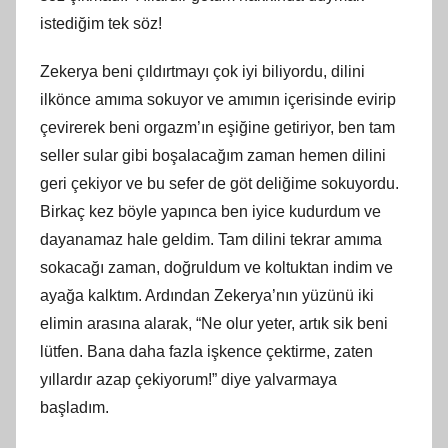
istediğim tek söz!
Zekerya beni çıldırtmayı çok iyi biliyordu, dilini
ilkönce amıma sokuyor ve amımın içerisinde evirip
çevirerek beni orgazm’ın eşiğine getiriyor, ben tam
seller sular gibi boşalacağım zaman hemen dilini
geri çekiyor ve bu sefer de göt deliğime sokuyordu.
Birkaç kez böyle yapınca ben iyice kudurdum ve
dayanamaz hale geldim. Tam dilini tekrar amıma
sokacağı zaman, doğruldum ve koltuktan indim ve
ayağa kalktım. Ardından Zekerya’nın yüzünü iki
elimin arasına alarak, “Ne olur yeter, artık sik beni
lütfen. Bana daha fazla işkence çektirme, zaten
yıllardır azap çekiyorum!” diye yalvarmaya
başladım.