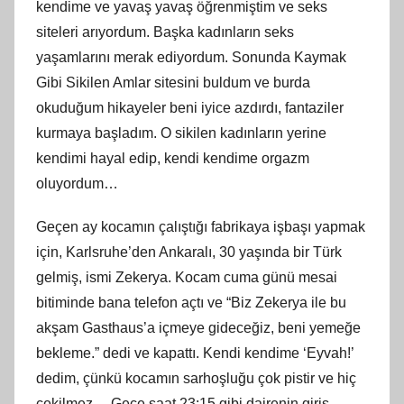
kendime ve yavaş yavaş öğrenmiştim ve seks
siteleri arıyordum. Başka kadınların seks
yaşamlarını merak ediyordum. Sonunda Kaymak
Gibi Sikilen Amlar sitesini buldum ve burda
okuduğum hikayeler beni iyice azdırdı, fantaziler
kurmaya başladım. O sikilen kadınların yerine
kendimi hayal edip, kendi kendime orgazm
oluyordum…
Geçen ay kocamın çalıştığı fabrikaya işbaşı yapmak
için, Karlsruhe’den Ankaralı, 30 yaşında bir Türk
gelmiş, ismi Zekerya. Kocam cuma günü mesai
bitiminde bana telefon açtı ve “Biz Zekerya ile bu
akşam Gasthaus’a içmeye gideceğiz, beni yemeğe
bekleme.” dedi ve kapattı. Kendi kendime ‘Eyvah!’
dedim, çünkü kocamın sarhoşluğu çok pistir ve hiç
çekilmez… Gece saat 23:15 gibi dairenin giriş