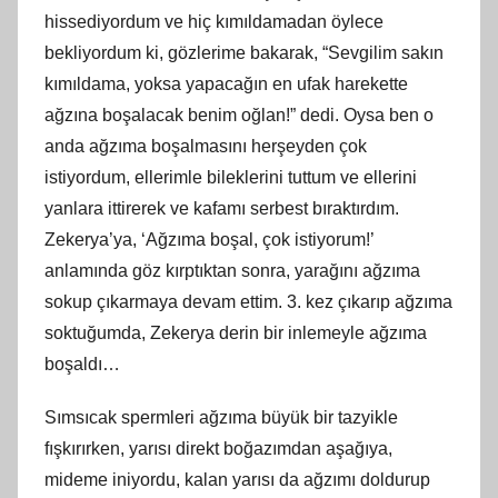
hissediyordum ve hiç kımıldamadan öylece
bekliyordum ki, gözlerime bakarak, “Sevgilim sakın
kımıldama, yoksa yapacağın en ufak harekette
ağzına boşalacak benim oğlan!” dedi. Oysa ben o
anda ağzıma boşalmasını herşeyden çok
istiyordum, ellerimle bileklerini tuttum ve ellerini
yanlara ittirerek ve kafamı serbest bıraktırdım.
Zekerya’ya, ‘Ağzıma boşal, çok istiyorum!’
anlamında göz kırptıktan sonra, yarağını ağzıma
sokup çıkarmaya devam ettim. 3. kez çıkarıp ağzıma
soktuğumda, Zekerya derin bir inlemeyle ağzıma
boşaldı…
Sımsıcak spermleri ağzıma büyük bir tazyikle
fışkırırken, yarısı direkt boğazımdan aşağıya,
mideme iniyordu, kalan yarısı da ağzımı doldurup