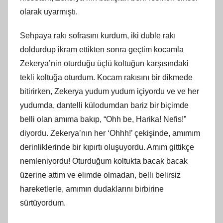
olarak uyarmıştı.
Sehpaya rakı sofrasını kurdum, iki duble rakı
doldurdup ikram ettikten sonra geçtim kocamla
Zekerya’nin oturduğu üçlü koltuğun karşısındaki
tekli koltuğa oturdum. Kocam rakısını bir dikmede
bitirirken, Zekerya yudum yudum içiyordu ve ve her
yudumda, dantelli külodumdan bariz bir biçimde
belli olan amıma bakıp, “Ohh be, Harika! Nefis!”
diyordu. Zekerya’nın her ‘Ohhh!’ çekişinde, amımım
derinliklerinde bir kıpırtı oluşuyordu. Amım gittikçe
nemleniyordu! Oturduğum koltukta bacak bacak
üzerine attım ve elimde olmadan, belli belirsiz
hareketlerle, amımın dudaklarını birbirine
sürtüyordum.