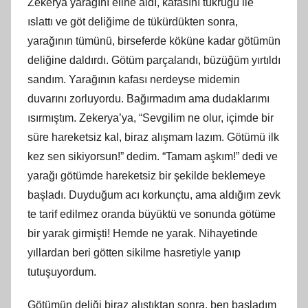
Zekerya yarağını eline aldı, kafasını tükrüğü ile
ıslattı ve göt deliğime de tükürdükten sonra,
yarağının tümünü, birseferde köküne kadar götümün
deliğine daldırdı. Götüm parçalandı, büzüğüm yırtıldı
sandım. Yarağının kafası nerdeyse midemin
duvarını zorluyordu. Bağırmadım ama dudaklarımı
ısırmıştım. Zekerya’ya, “Sevgilim ne olur, içimde bir
süre hareketsiz kal, biraz alışmam lazım. Götümü ilk
kez sen sikiyorsun!” dedim. “Tamam aşkım!” dedi ve
yarağı götümde hareketsiz bir şekilde beklemeye
başladı. Duyduğum acı korkunçtu, ama aldığım zevk
te tarif edilmez oranda büyüktü ve sonunda götüme
bir yarak girmişti! Hemde ne yarak. Nihayetinde
yıllardan beri götten sikilme hasretiyle yanıp
tutuşuyordum.
Götümün deliği biraz alıştıktan sonra, ben başladım