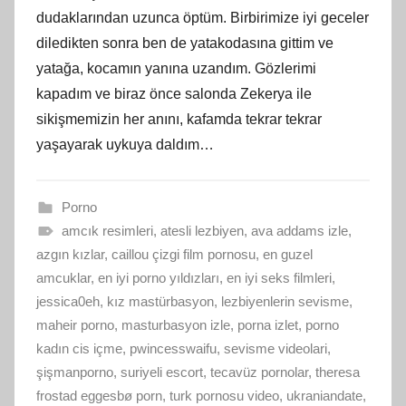
dudaklarından uzunca öptüm. Birbirimize iyi geceler
diledikten sonra ben de yatakodasına gittim ve
yatağa, kocamın yanına uzandım. Gözlerimi
kapadım ve biraz önce salonda Zekerya ile
sikişmemizin her anını, kafamda tekrar tekrar
yaşayarak uykuya daldım…
Porno
amcık resimleri
,
atesli lezbiyen
,
ava addams izle
,
azgın kızlar
,
caillou çizgi film pornosu
,
en guzel
amcuklar
,
en iyi porno yıldızları
,
en iyi seks filmleri
,
jessica0eh
,
kız mastürbasyon
,
lezbiyenlerin sevisme
,
maheir porno
,
masturbasyon izle
,
porna izlet
,
porno
kadın cis içme
,
pwincesswaifu
,
sevisme videolari
,
şişmanporno
,
suriyeli escort
,
tecavüz pornolar
,
theresa
frostad eggesbø porn
,
turk pornosu video
,
ukraniandate
,