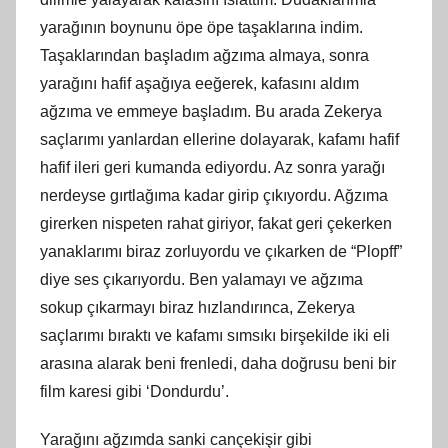
yarağının boynunu öpe öpe taşaklarına indim.
Taşaklarından başladım ağzıma almaya, sonra
yarağını hafif aşağıya eeğerek, kafasını aldım
ağzıma ve emmeye başladım. Bu arada Zekerya
saçlarımı yanlardan ellerine dolayarak, kafamı hafif
hafif ileri geri kumanda ediyordu. Az sonra yarağı
nerdeyse gırtlağıma kadar girip çıkıyordu. Ağzıma
girerken nispeten rahat giriyor, fakat geri çekerken
yanaklarımı biraz zorluyordu ve çıkarken de “Plopff”
diye ses çıkarıyordu. Ben yalamayı ve ağzıma
sokup çıkarmayı biraz hızlandırınca, Zekerya
saçlarımı bıraktı ve kafamı sımsıkı birşekilde iki eli
arasına alarak beni frenledi, daha doğrusu beni bir
film karesi gibi ‘Dondurdu’.
Yarağını ağzımda sanki cançekişir gibi