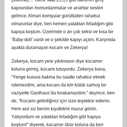
kapısından homurdanmalar ve anahtar sesleri
gelince, Alman komşular gürültüden rahatsız
olmasınlar diye, ben hemen yataktan fırladığım gibi
kapıya koştum. Üzerimde o an çok seksi ve kısa bir
‘Baby-doll’ vardı ve o şekilde kapıyı açtım. Karşımda
ayakta duramayan kocam ve Zekerya!
Zekerya, kocam yere yıkılmasın diye kocamın
koluna girmiş, kocamı tutuyordu. Zekerya bana,
“Yenge kusura bakma bu saatte rahatsız etmek
istemezdim, ama kocanı da kör kütük sarhoş bir
vaziyette Gasthaus’da bırakamazdım.” deyince, ben
de, “Kocamı getirdiğiniz için size teşekkür ederim.
Hem asıl siz benim kıyafetimi mazur görün.
Yatıyordum ve yataktan fırladığım gibi kapıya
koştum!” diyerek, kocamın öbür koluna da ben