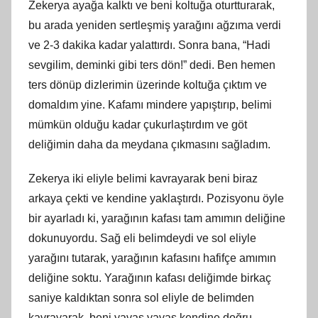
Zekerya ayağa kalktı ve beni koltuğa oturtturarak,
bu arada yeniden sertleşmiş yarağını ağzıma verdi
ve 2-3 dakika kadar yalattırdı. Sonra bana, “Hadi
sevgilim, deminki gibi ters dön!” dedi. Ben hemen
ters dönüp dizlerimin üzerinde koltuğa çıktım ve
domaldım yine. Kafamı mindere yapıştırıp, belimi
mümkün olduğu kadar çukurlaştırdım ve göt
deliğimin daha da meydana çıkmasını sağladım.
Zekerya iki eliyle belimi kavrayarak beni biraz
arkaya çekti ve kendine yaklaştırdı. Pozisyonu öyle
bir ayarladı ki, yarağının kafası tam amımın deliğine
dokunuyordu. Sağ eli belimdeydi ve sol eliyle
yarağını tutarak, yarağının kafasını hafifçe amımın
deliğine soktu. Yarağının kafası deliğimde birkaç
saniye kaldıktan sonra sol eliyle de belimden
kavrayarak, beni yavaş yavaş kendine doğru