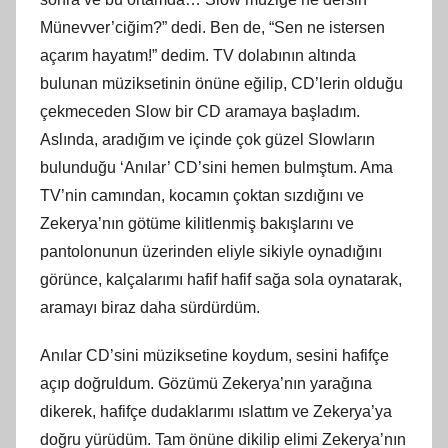
Münevver’ciğim?” dedi. Ben de, “Sen ne istersen
açarım hayatım!” dedim. TV dolabının altında
bulunan müziksetinin önüne eğilip, CD’lerin olduğu
çekmeceden Slow bir CD aramaya başladım.
Aslında, aradığım ve içinde çok güzel Slowların
bulunduğu ‘Anılar’ CD’sini hemen bulmştum. Ama
TV’nin camından, kocamın çoktan sızdığını ve
Zekerya’nın götüme kilitlenmiş bakışlarını ve
pantolonunun üzerinden eliyle sikiyle oynadığını
görünce, kalçalarımı hafif hafif sağa sola oynatarak,
aramayı biraz daha sürdürdüm.
Anılar CD’sini müziksetine koydum, sesini hafifçe
açıp doğruldum. Gözümü Zekerya’nın yarağına
dikerek, hafifçe dudaklarımı ıslattım ve Zekerya’ya
doğru yürüdüm. Tam önüne dikilip elimi Zekerya’nın