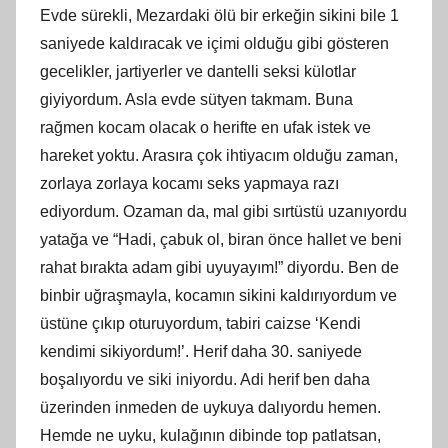
Evde sürekli, Mezardaki ölü bir erkeğin sikini bile 1
saniyede kaldıracak ve içimi olduğu gibi gösteren
gecelikler, jartiyerler ve dantelli seksi külotlar
giyiyordum. Asla evde sütyen takmam. Buna
rağmen kocam olacak o herifte en ufak istek ve
hareket yoktu. Arasıra çok ihtiyacım olduğu zaman,
zorlaya zorlaya kocamı seks yapmaya razı
ediyordum. Ozaman da, mal gibi sırtüstü uzanıyordu
yatağa ve “Hadi, çabuk ol, biran önce hallet ve beni
rahat bırakta adam gibi uyuyayım!” diyordu. Ben de
binbir uğraşmayla, kocamın sikini kaldırıyordum ve
üstüne çıkıp oturuyordum, tabiri caizse ‘Kendi
kendimi sikiyordum!’. Herif daha 30. saniyede
boşalıyordu ve siki iniyordu. Adi herif ben daha
üzerinden inmeden de uykuya dalıyordu hemen.
Hemde ne uyku, kulağının dibinde top patlatsan,