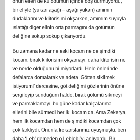
onun elleri de külodumun içinde boş durmuyordu,
bir eliyle (yukarı aşağı – aşağı yukarı) amımın
dudaklarını ve klitorisimi okşarken, amımım suyuyla
ıslattığı diger elinin orta parmagını da götümün
deliğine sokup sokup çıkarıyordu.
Bu zamana kadar ne eski kocam ne de şimdiki
kocam, bırak klitorisimi okşamayı, daha klitorisin ne
ve nerde olduğunu bilmiyorlardı. Hele önlerinde
defalarca domalarak ve adeta ‘Götten sikilmek
istiyorum!’ dercesine, göt deliğimi gözlerinin önüne
sergileyip sunduğum halde, bırak götümü sikmeyi
ve parmaklamayı, bu güne kadar kalçalarıma
ellerini bile sürmedi her iki kocam da. Ama Zekerya,
hem ilk kocamdan hem de şimdiki kocamdan çok
çok farklıydı. Onunla frekanslarımız uyuşmuştu, ben
daha ‘Leb’ demeden o Leblebi’yi anlıyordu. Bir