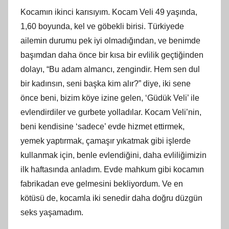
Kocamın ikinci karısıyım. Kocam Veli 49 yaşında,
1,60 boyunda, kel ve göbekli birisi. Türkiyede
ailemin durumu pek iyi olmadığından, ve benimde
başımdan daha önce bir kısa bir evlilik geçtiğinden
dolayı, “Bu adam almancı, zengindir. Hem sen dul
bir kadınsın, seni başka kim alır?” diye, iki sene
önce beni, bizim köye izine gelen, ‘Güdük Veli’ ile
evlendirdiler ve gurbete yolladılar. Kocam Veli’nin,
beni kendisine ‘sadece’ evde hizmet ettirmek,
yemek yaptırmak, çamaşır yıkatmak gibi işlerde
kullanmak için, benle evlendiğini, daha evliliğimizin
ilk haftasında anladım. Evde mahkum gibi kocamın
fabrikadan eve gelmesini bekliyordum. Ve en
kötüsü de, kocamla iki senedir daha doğru düzgün
seks yaşamadım.