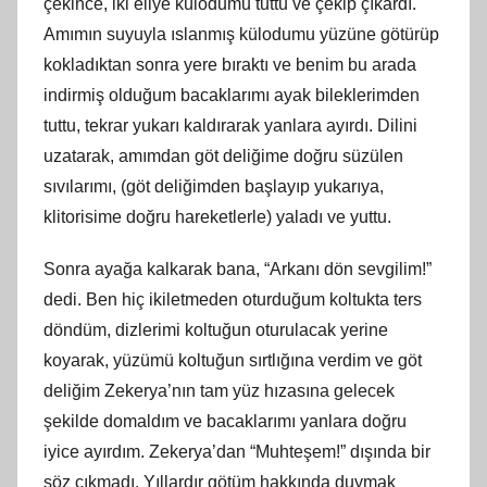
çekince, iki eliye külodumu tuttu ve çekip çıkardı.
Amımın suyuyla ıslanmış külodumu yüzüne götürüp
kokladıktan sonra yere bıraktı ve benim bu arada
indirmiş olduğum bacaklarımı ayak bileklerimden
tuttu, tekrar yukarı kaldırarak yanlara ayırdı. Dilini
uzatarak, amımdan göt deliğime doğru süzülen
sıvılarımı, (göt deliğimden başlayıp yukarıya,
klitorisime doğru hareketlerle) yaladı ve yuttu.
Sonra ayağa kalkarak bana, “Arkanı dön sevgilim!”
dedi. Ben hiç ikiletmeden oturduğum koltukta ters
döndüm, dizlerimi koltuğun oturulacak yerine
koyarak, yüzümü koltuğun sırtlığına verdim ve göt
deliğim Zekerya’nın tam yüz hızasına gelecek
şekilde domaldım ve bacaklarımı yanlara doğru
iyice ayırdım. Zekerya’dan “Muhteşem!” dışında bir
söz çıkmadı. Yıllardır götüm hakkında duymak