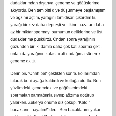
dudaklarımdan dışarıya, çeneme ve göğüslerime
akıyordu. Ben tam bitti diye düşünmeye başlamıştım
ve ağzımı açtım, yarağını tam dışarı çıkardım ki,
yarağı bir kez daha depreşti ve ilkine nazaran daha
az bir miktar spermayı burnumun deliklerine ve üst
dudaklarıma püskürttü. Ondan sonra yarağının
gözünden bir iki damla daha çok katı sperma çıktı,
onları da yarağının kafasını alt dudağıma sürterek
çeneme akıttı.
Derin bir, “Ohhh be!” çektikten sonra, kollarımdan
tutarak beni ayağa kaldırdı ve koltuğa oturttu. Ben
yüzümdeki, çenemdeki ve göğüslerimdeki
spermaları parmağımla sıyırıp ağzıma götürüp
yalarken, Zekerya önüme diz çöküp, “Kaldır
bacaklarını hayatım!” dedi. Ben bacaklarımı yukarı