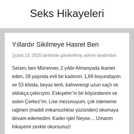
İçeriğe
Seks Hikayeleri
atla
Yıllardır Sikilmeye Hasret Ben
Şubat 19, 2025
tarihinde gönderilmiş
admin
tarafından
Selam, ben Münevver, 2 yıldır Almanyada ikamet
eden, 28 yaşında evli bir kadınım. 1,69 boyundayım
ve 53 kiloda, beyaz tenli, kahverengi uzun saçlı ve
oldukça çekiciyim. Eskişehir’in bir köyündenim ve
aslen Çerkez’im. Lise mezunuyum, çok istememe
rağmen (maddi imkansızlıklar yüzünden) okumaya
devam edemedim. Kader işte! Neyse… Umarım
hikayemi zevkle okursunuz!