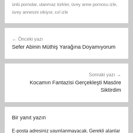
ünlü pornolar
,
utanmaz türkler
,
üvey anne pornosu izle
,
üvey annesini sikiyor
,
xxl izle
Yazı
Önceki yazı
gezinmesi
Sefer Abinin Müthiş Yarağına Doyamıyorum
Sonraki yazı
Kocamın Fantazisi Gerçekleşti Masöre
Siktirdim
Bir yanıt yazın
E-posta adresiniz yayınlanmayacak.
Gerekli alanlar