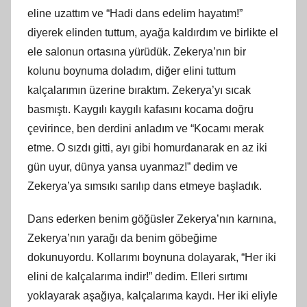
eline uzattım ve “Hadi dans edelim hayatım!”
diyerek elinden tuttum, ayağa kaldırdım ve birlikte el
ele salonun ortasına yürüdük. Zekerya’nın bir
kolunu boynuma doladım, diğer elini tuttum
kalçalarımın üzerine bıraktım. Zekerya’yı sıcak
basmıştı. Kaygılı kaygılı kafasını kocama doğru
çevirince, ben derdini anladım ve “Kocamı merak
etme. O sızdı gitti, ayı gibi homurdanarak en az iki
gün uyur, dünya yansa uyanmaz!” dedim ve
Zekerya’ya sımsıkı sarılıp dans etmeye başladık.
Dans ederken benim göğüsler Zekerya’nın karnına,
Zekerya’nın yarağı da benim göbeğime
dokunuyordu. Kollarımı boynuna dolayarak, “Her iki
elini de kalçalarıma indir!” dedim. Elleri sırtımı
yoklayarak aşağıya, kalçalarıma kaydı. Her iki eliyle