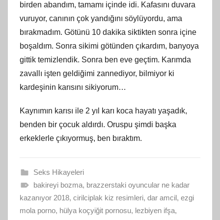
birden abandım, tamamı içinde idi. Kafasını duvara
vuruyor, canının çok yandığını söylüyordu, ama
bırakmadım. Götünü 10 dakika siktikten sonra içine
boşaldım. Sonra sikimi götünden çıkardım, banyoya
gittik temizlendik. Sonra ben eve geçtim. Karımda
zavallı işten geldiğimi zannediyor, bilmiyor ki
kardeşinin karısını sikiyorum…
Kaynımın karısı ile 2 yıl karı koca hayatı yaşadık,
benden bir çocuk aldırdı. Oruspu şimdi başka
erkeklerle çıkıyormuş, ben bıraktım.
Seks Hikayeleri
bakireyi bozma
,
brazzerstaki oyuncular ne kadar
kazanıyor 2018
,
cirilciplak kiz resimleri
,
dar amcil
,
ezgi
mola porno
,
hülya koçyiğit pornosu
,
lezbiyen ifşa
,