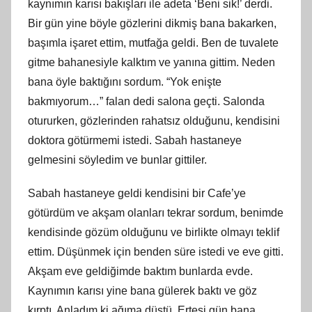
kaynımın karısı bakışları ile adeta ‘Beni sik!’ derdi.
Bir gün yine böyle gözlerini dikmiş bana bakarken,
başımla işaret ettim, mutfağa geldi. Ben de tuvalete
gitme bahanesiyle kalktım ve yanına gittim. Neden
bana öyle baktığını sordum. “Yok enişte
bakmıyorum…” falan dedi salona geçti. Salonda
otururken, gözlerinden rahatsız olduğunu, kendisini
doktora götürmemi istedi. Sabah hastaneye
gelmesini söyledim ve bunlar gittiler.
Sabah hastaneye geldi kendisini bir Cafe’ye
götürdüm ve akşam olanları tekrar sordum, benimde
kendisinde gözüm olduğunu ve birlikte olmayı teklif
ettim. Düşünmek için benden süre istedi ve eve gitti.
Akşam eve geldiğimde baktım bunlarda evde.
Kaynımın karısı yine bana gülerek baktı ve göz
kırptı. Anladım ki ağıma düştü. Ertesi gün bana