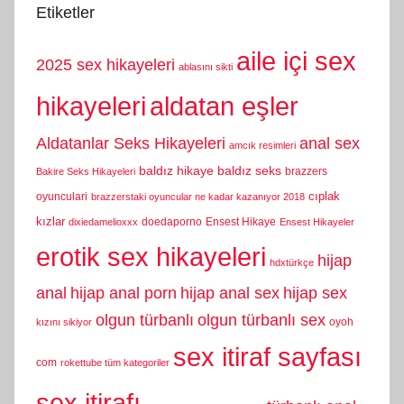
Etiketler
aile içi sex
2025 sex hikayeleri
ablasını sikti
hikayeleri
aldatan eşler
Aldatanlar Seks Hikayeleri
anal sex
amcık resimleri
baldız hikaye
baldız seks
brazzers
Bakire Seks Hikayeleri
cıplak
oyunculari
brazzerstaki oyuncular ne kadar kazanıyor 2018
kızlar
doedaporno
Ensest Hikaye
dixiedamelioxxx
Ensest Hikayeler
erotik sex hikayeleri
hijap
hdxtürkçe
anal
hijap anal porn
hijap anal sex
hijap sex
olgun türbanlı
olgun türbanlı sex
oyoh
kızını sikiyor
sex itiraf sayfası
com
rokettube tüm kategoriler
sex itirafı