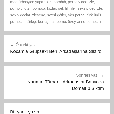
mastürbasyon yapan kız
,
pornhıb
,
porno video izle
,
porno yıldızı
,
pornocu kızlar
,
sek filimler
,
seksivideo izle
,
sex videolar izlesene
,
sexsi götler
,
sks porna
,
türk ünlü
pornoları
,
türkçe konuşmalı porno
,
üvey anne pornoları
Yazı
Önceki yazı
gezinmesi
Kocamla Grupsex! Beni Arkadaşlarına Siktirdi
Sonraki yazı
Karımın Türbanlı Arkadaşını Banyoda
Domaltıp Siktim
Bir yanıt yazın