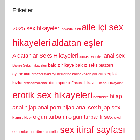
Etiketler
aile içi sex
2025 sex hikayeleri
ablasını sikti
hikayeleri
aldatan eşler
Aldatanlar Seks Hikayeleri
anal sex
amcık resimleri
baldız hikaye
baldız seks
brazzers
Bakire Seks Hikayeleri
cıplak
oyunculari
brazzerstaki oyuncular ne kadar kazanıyor 2018
kızlar
doedaporno
Ensest Hikaye
dixiedamelioxxx
Ensest Hikayeler
erotik sex hikayeleri
hijap
hdxtürkçe
anal
hijap anal porn
hijap anal sex
hijap sex
olgun türbanlı
olgun türbanlı sex
oyoh
kızını sikiyor
sex itiraf sayfası
com
rokettube tüm kategoriler