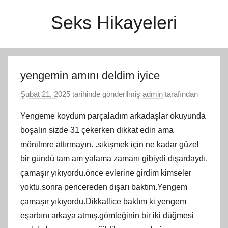
İçeriğe
Seks Hikayeleri
atla
yengemin amını deldim iyice
Şubat 21, 2025
tarihinde gönderilmiş
admin
tarafından
Yengeme koydum parçaladım arkadaşlar okuyunda
boşalın sizde 31 çekerken dikkat edin ama
mönitmre attırmayın. .sikişmek için ne kadar güzel
bir gündü tam am yalama zamanı gibiydi dışardaydı.
çamaşır yıkıyordu.önce evlerine girdim kimseler
yoktu.sonra pencereden dışarı baktım.Yengem
çamaşır yıkıyordu.Dikkatlice baktım ki yengem
eşarbını arkaya atmış.gömleğinin bir iki düğmesi