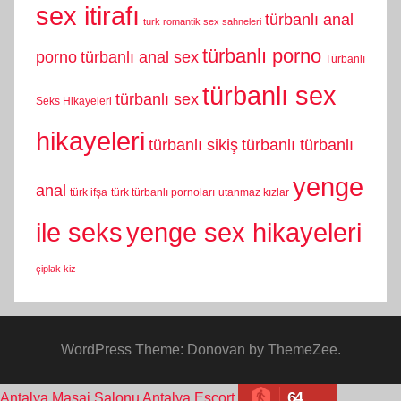
sex itirafı
türbanlı anal
turk romantik sex sahneleri
türbanlı porno
porno
türbanlı anal sex
Türbanlı
türbanlı sex
türbanlı sex
Seks Hikayeleri
hikayeleri
türbanlı sikiş
türbanlı türbanlı
yenge
anal
türk ifşa
türk türbanlı pornoları
utanmaz kızlar
yenge sex hikayeleri
ile seks
çiplak kiz
WordPress Theme: Donovan by ThemeZee.
64
Antalya Masaj Salonu
Antalya Escort