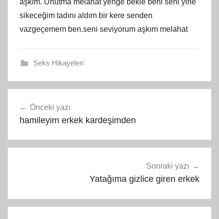
aşkım. Unutma melahat yenge bekle beni seni yine
sikeceğim tadını aldım bir kere senden
vazgeçemem ben.seni seviyorum aşkım melahat
Seks Hikayeleri
Yazı
Önceki yazı
gezinmesi
hamileyim erkek kardeşimden
Sonraki yazı
Yatağıma gizlice giren erkek