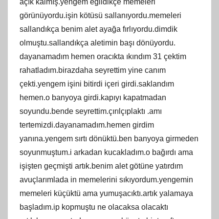
açık kalmış.yengem eğildikçe memeleri
görünüyordu.işin kötüsü sallanıyordu.memeleri
sallandıkça benim alet ayağa fırlıyordu.dimdik
olmuştu.sallandıkça aletimin başı dönüyordu.
dayanamadım hemen oracıkta ıkındım 31 çektim
rahatladım.birazdaha seyrettim yine canım
çekti.yengem işini bitirdi içeri girdi.saklandım
hemen.o banyoya girdi.kapıyı kapatmadan
soyundu.bende seyrettim.çırılçıplaktı .amı
tertemizdi.dayanamadım.hemen girdim
yanına.yengem sırtı dönüktü.ben banyoya girmeden
soyunmuştum.i arkadan kucakladım.o bağırdı ama
işişten geçmişti artık.benim alet götüne yatırdım
avuçlarımlada in memelerini sıkıyordum.yengemin
memeleri küçüktü ama yumuşacıktı.artık yalamaya
başladım.ip kopmuştu ne olacaksa olacaktı