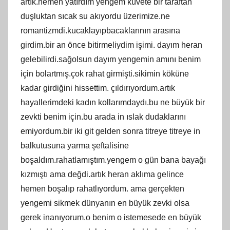
artık.hemen yatırdım yengem küvete bir taraftan
duşluktan sıcak su akıyordu üzerimize.ne
romantizmdi.kucaklayıpbacaklarının arasına
girdim.bir an önce bitirmeliydim işimi. dayım heran
gelebilirdi.sağolsun dayım yengemin amını benim
için bolartmış.çok rahat girmişti.sikimin köküne
kadar girdiğini hissettim. çıldırıyordum.artık
hayallerimdeki kadın kollarımdaydı.bu ne büyük bir
zevkti benim için.bu arada in ıslak dudaklarını
emiyordum.bir iki git gelden sonra titreye titreye in
balkutusuna yarma şeftalisine
boşaldım.rahatlamıştım.yengem o gün bana bayağı
kızmıştı ama değdi.artık heran aklıma gelince
hemen boşalıp rahatlıyordum. ama gerçekten
yengemi sikmek dünyanın en büyük zevki olsa
gerek inanıyorum.o benim o istemesede en büyük