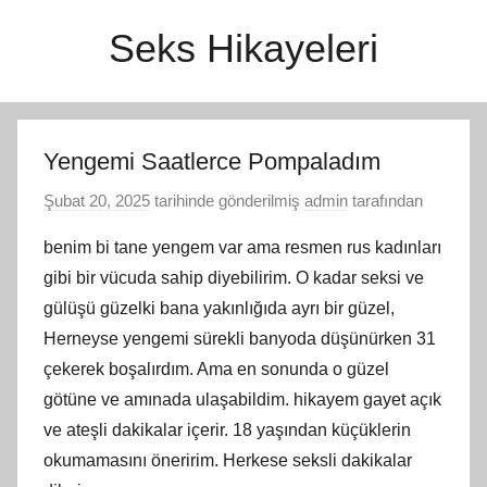
İçeriğe
Seks Hikayeleri
atla
Yengemi Saatlerce Pompaladım
Şubat 20, 2025
tarihinde gönderilmiş
admin
tarafından
benim bi tane yengem var ama resmen rus kadınları
gibi bir vücuda sahip diyebilirim. O kadar seksi ve
gülüşü güzelki bana yakınlığıda ayrı bir güzel,
Herneyse yengemi sürekli banyoda düşünürken 31
çekerek boşalırdım. Ama en sonunda o güzel
götüne ve amınada ulaşabildim. hikayem gayet açık
ve ateşli dakikalar içerir. 18 yaşından küçüklerin
okumamasını öneririm. Herkese seksli dakikalar