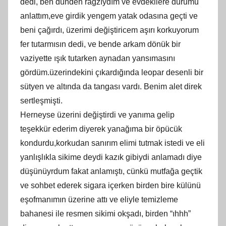
dedi, ben dünden rağzıydım ve evdekilere durumu
anlattım,eve girdik yengem yatak odasına geçti ve
beni çağırdı, üzerimi değiştiricem aşırı korkuyorum
fer tutarmısın dedi, ve bende arkam dönük bir
vaziyette ışık tutarken aynadan yansımasını
gördüm.üzerindekini çıkardığında leopar desenli bir
sütyen ve altında da tangası vardı. Benim alet direk
sertleşmişti.
Herneyse üzerini değiştirdi ve yanıma gelip
teşekkür ederim diyerek yanağıma bir öpücük
kondurdu,korkudan sanırım elimi tutmak istedi ve eli
yanlışlıkla sikime deydi kazık gibiydi anlamadı diye
düşünüyrdum fakat anlamıştı, cünkü mutfağa geçtik
ve sohbet ederek sigara içerken birden bire külünü
eşofmanımın üzerine attı ve eliyle temizleme
bahanesi ile resmen sikimi okşadı, birden “ıhhh”