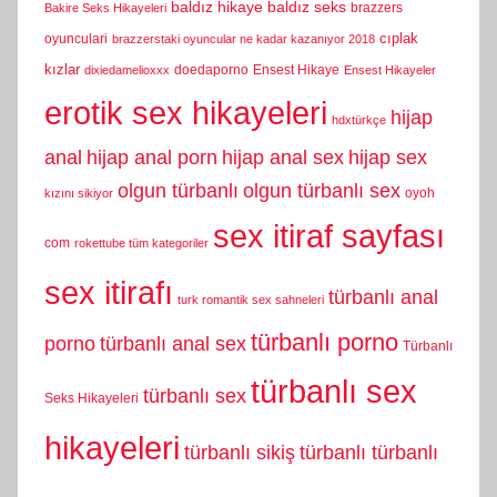
baldız hikaye
baldız seks
brazzers
Bakire Seks Hikayeleri
cıplak
oyunculari
brazzerstaki oyuncular ne kadar kazanıyor 2018
kızlar
doedaporno
Ensest Hikaye
dixiedamelioxxx
Ensest Hikayeler
erotik sex hikayeleri
hijap
hdxtürkçe
anal
hijap anal porn
hijap anal sex
hijap sex
olgun türbanlı
olgun türbanlı sex
oyoh
kızını sikiyor
sex itiraf sayfası
com
rokettube tüm kategoriler
sex itirafı
türbanlı anal
turk romantik sex sahneleri
türbanlı porno
porno
türbanlı anal sex
Türbanlı
türbanlı sex
türbanlı sex
Seks Hikayeleri
hikayeleri
türbanlı sikiş
türbanlı türbanlı