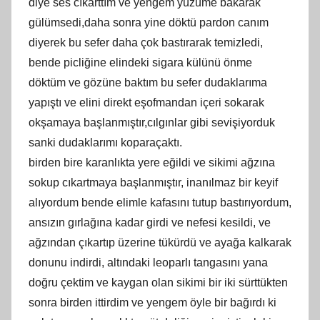
diye ses cıkarttım ve yengem yüzüme bakarak
gülümsedi,daha sonra yine döktü pardon canım
diyerek bu sefer daha çok bastırarak temizledi,
bende picliğine elindeki sigara külünü önme
döktüm ve gözüne baktım bu sefer dudaklarıma
yapıştı ve elini direkt eşofmandan içeri sokarak
okşamaya başlanmıştır,cılgınlar gibi sevişiyorduk
sanki dudaklarımı koparaçaktı.
birden bire karanlıkta yere eğildi ve sikimi ağzına
sokup cıkartmaya başlanmıştır, inanılmaz bir keyif
alıyordum bende elimle kafasını tutup bastırıyordum,
ansızın gırlağına kadar girdi ve nefesi kesildi, ve
ağzından çıkartıp üzerine tükürdü ve ayağa kalkarak
donunu indirdi, altındaki leoparlı tangasını yana
doğru çektim ve kaygan olan sikimi bir iki sürttükten
sonra birden ittirdim ve yengem öyle bir bağırdı ki