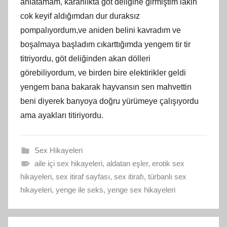
anlatamam, karanlıkta göt deliğine girmiştim lakin
cok keyif aldığımdan dur duraksız
pompalıyordum,ve aniden belini kavradım ve
boşalmaya başladım cıkarttığımda yengem tir tir
titriyordu, göt deliğinden akan dölleri
görebiliyordum, ve birden bire elektirikler geldi
yengem bana bakarak hayvansın sen mahvettin
beni diyerek banyoya doğru yürümeye çalışıyordu
ama ayakları titiriyordu.
Sex Hikayeleri
aile içi sex hikayeleri
,
aldatan eşler
,
erotik sex
hikayeleri
,
sex itiraf sayfası
,
sex itirafı
,
türbanlı sex
hikayeleri
,
yenge ile seks
,
yenge sex hikayeleri
Yazı