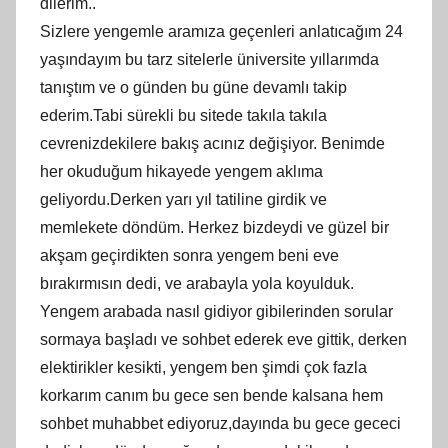
dilerim..
Sizlere yengemle aramıza geçenleri anlatıcağım 24
yaşındayım bu tarz sitelerle üniversite yıllarımda
tanıştım ve o günden bu güne devamlı takip
ederim.Tabi sürekli bu sitede takıla takıla
cevrenizdekilere bakış acınız değişiyor. Benimde
her okuduğum hikayede yengem aklıma
geliyordu.Derken yarı yıl tatiline girdik ve
memlekete döndüm. Herkez bizdeydi ve güzel bir
akşam geçirdikten sonra yengem beni eve
bırakırmısın dedi, ve arabayla yola koyulduk.
Yengem arabada nasıl gidiyor gibilerinden sorular
sormaya başladı ve sohbet ederek eve gittik, derken
elektirikler kesikti, yengem ben şimdi çok fazla
korkarım canım bu gece sen bende kalsana hem
sohbet muhabbet ediyoruz,dayında bu gece gececi