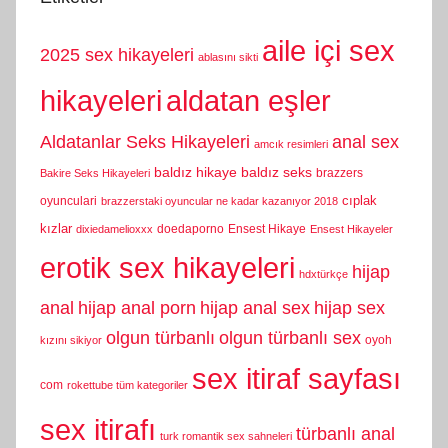
aile içi sex
2025 sex hikayeleri
ablasını sikti
hikayeleri
aldatan eşler
Aldatanlar Seks Hikayeleri
anal sex
amcık resimleri
baldız hikaye
baldız seks
brazzers
Bakire Seks Hikayeleri
cıplak
oyunculari
brazzerstaki oyuncular ne kadar kazanıyor 2018
kızlar
doedaporno
Ensest Hikaye
dixiedamelioxxx
Ensest Hikayeler
erotik sex hikayeleri
hijap
hdxtürkçe
anal
hijap anal porn
hijap anal sex
hijap sex
olgun türbanlı
olgun türbanlı sex
oyoh
kızını sikiyor
sex itiraf sayfası
com
rokettube tüm kategoriler
sex itirafı
türbanlı anal
turk romantik sex sahneleri