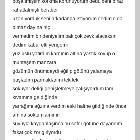
boşaltmıştım korkma korunuyorum dedi. beni biraz
rahatlatmıştı beraber
uzanıyorduk seni arkadanda istiyorum dedim o da
olmaz dayına hiç
vermedim bir deniyelim bak çok zevk alacaksın
dedim kabul etti yengemi
yüz üstü yatırdım karnının altına yastık koyup o
muhteşem manzara
gözümün önümdeydi eğilip götünü yalamaya
başladım parmaklarımı tek tek
sokuyor deliği genişletmeye çalışıyordum tam
kıvamına geldiğinde
yarrağımı ağzına verdim eski haline gildiğinde önce
amına soktum amının
suyuyla kayganlaşınca bu sefer götüne dayandım
fakat çok zor giriyordu