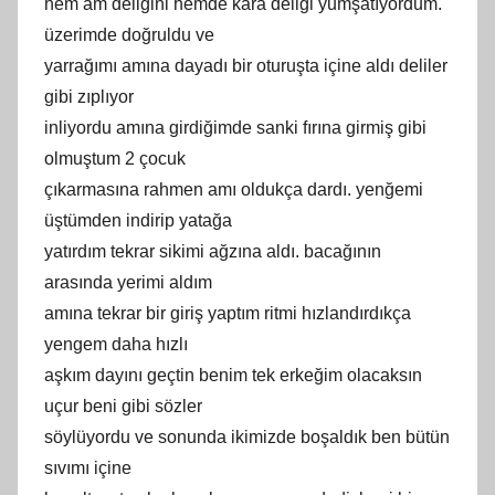
hem am deliğini hemde kara deliği yumşatıyordum.
üzerimde doğruldu ve
yarrağımı amına dayadı bir oturuşta içine aldı deliler
gibi zıplıyor
inliyordu amına girdiğimde sanki fırına girmiş gibi
olmuştum 2 çocuk
çıkarmasına rahmen amı oldukça dardı. yenğemi
üştümden indirip yatağa
yatırdım tekrar sikimi ağzına aldı. bacağının
arasında yerimi aldım
amına tekrar bir giriş yaptım ritmi hızlandırdıkça
yengem daha hızlı
aşkım dayını geçtin benim tek erkeğim olacaksın
uçur beni gibi sözler
söylüyordu ve sonunda ikimizde boşaldık ben bütün
sıvımı içine