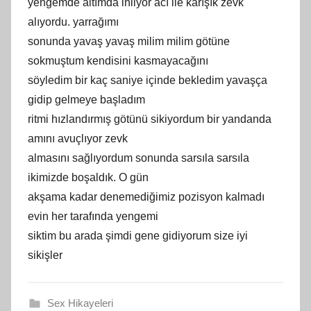
yengemde altımda inliyor acı ile karışık zevk
alıyordu. yarrağımı
sonunda yavaş yavaş milim milim götüne
sokmuştum kendisini kasmayacağını
söyledim bir kaç saniye içinde bekledim yavaşça
gidip gelmeye başladım
ritmi hızlandırmış götünü sikiyordum bir yandanda
amını avuçlıyor zevk
almasını sağlıyordum sonunda sarsıla sarsıla
ikimizde boşaldık. O gün
akşama kadar denemediğimiz pozisyon kalmadı
evin her tarafında yengemi
siktim bu arada şimdi gene gidiyorum size iyi
sikişler
Sex Hikayeleri