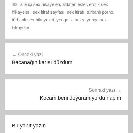
aile içi sex hikayeleri
,
aldatan eşler
,
erotik sex
hikayeleri
,
sex itiraf sayfası
,
sex itirafı
,
türbanlı porno
,
türbanlı sex hikayeleri
,
yenge ile seks
,
yenge sex
hikayeleri
Yazı
Önceki yazı
gezinmesi
Bacanağın karısı düzdüm
Sonraki yazı
Kocam beni doyuramıyordu napim
Bir yanıt yazın