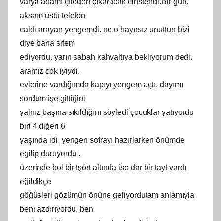
varya adamı çıleden çıkaracak cinstendi.Bir gün.
aksam üstü telefon
caldı arayan yengemdi. ne o hayırsız unuttun bizi
diye bana sitem
ediyordu. yarın sabah kahvaltıya bekliyorum dedi.
aramız çok iyiydi.
evlerine vardığımda kapıyı yengem açtı. dayımı
sordum işe gittiğini
yalnız başına sıkıldığını söyledi çocuklar yatıyordu
biri 4 diğeri 6
yaşında idi. yengen sofrayı hazırlarken önümde
egilip duruyordu .
üzerinde bol bir tşört altında ise dar bir tayt vardı
eğildikçe
göğüsleri gözümün önüne geliyordutam anlamıyla
beni azdırıyordu. ben