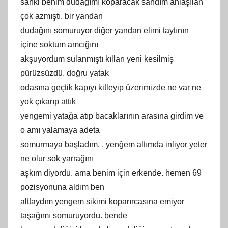
sanki benim dudağımı koparacak sandım anlaşılan
çok azmıştı. bir yandan
dudağını somuruyor diğer yandan elimi taytının
içine soktum amcığını
akşuyordum sulanmıştı kılları yeni kesilmiş
pürüzsüzdü. doğru yatak
odasına geçtik kapıyı kitleyip üzerimizde ne var ne
yok çıkarıp attık
yengemi yatağa atıp bacaklarının arasına girdim ve
o amı yalamaya adeta
somurmaya başladım. . yenğem altımda inliyor yeter
ne olur sok yarrağını
aşkım diyordu. ama benim için erkende. hemen 69
pozisyonuna aldım ben
alttaydım yengem sikimi koparırcasına emiyor
taşağımı somuruyordu. bende