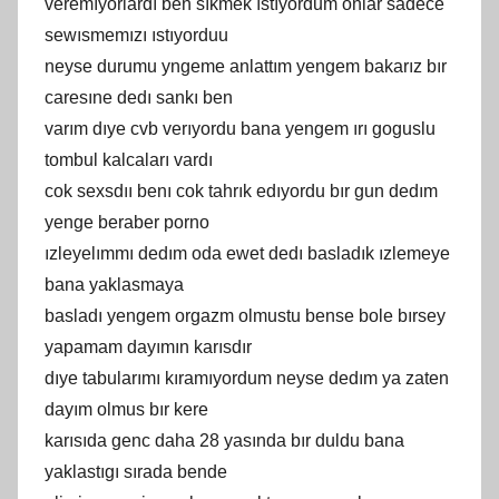
veremıyorlardı ben sıkmek ıstıyordum onlar sadece
sewısmemızı ıstıyorduu
neyse durumu yngeme anlattım yengem bakarız bır
caresıne dedı sankı ben
varım dıye cvb verıyordu bana yengem ırı goguslu
tombul kalcaları vardı
cok sexsdıı benı cok tahrık edıyordu bır gun dedım
yenge beraber porno
ızleyelımmı dedım oda ewet dedı basladık ızlemeye
bana yaklasmaya
basladı yengem orgazm olmustu bense bole bırsey
yapamam dayımın karısdır
dıye tabularımı kıramıyordum neyse dedım ya zaten
dayım olmus bır kere
karısıda genc daha 28 yasında bır duldu bana
yaklastıgı sırada bende