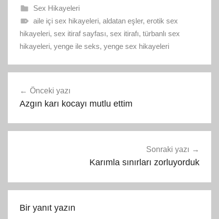
Sex Hikayeleri
aile içi sex hikayeleri
,
aldatan eşler
,
erotik sex
hikayeleri
,
sex itiraf sayfası
,
sex itirafı
,
türbanlı sex
hikayeleri
,
yenge ile seks
,
yenge sex hikayeleri
Yazı
Önceki yazı
gezinmesi
Azgın karı kocayı mutlu ettim
Sonraki yazı
Karımla sınırları zorluyorduk
Bir yanıt yazın