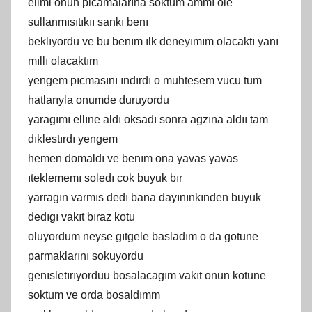
elimi onun picamalarına soktum ammı ole
sullanmısıtıkıı sankı benı
beklıyordu ve bu benım ılk deneyımım olacaktı yanı
mıllı olacaktım
yengem pıcmasını ındırdı o muhtesem vucu tum
hatlarıyla onumde duruyordu
yaragımı ellıne aldı oksadı sonra agzına aldıı tam
dıklestırdı yengem
hemen domaldı ve benım ona yavas yavas
ıteklememı soledı cok buyuk bır
yarragın varmıs dedı bana dayınınkınden buyuk
dedıgı vakıt bıraz kotu
oluyordum neyse gıtgele basladım o da gotune
parmaklarını sokuyordu
genısletırıyorduu bosalacagım vakıt onun kotune
soktum ve orda bosaldımm