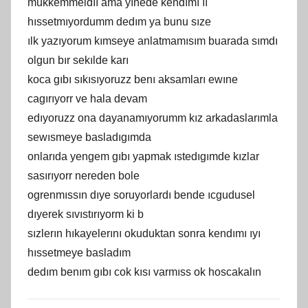
mukkemmeldıı ama yınede kendımı ıı
hıssetmıyordumm dedım ya bunu sıze
ılk yazıyorum kımseye anlatmamısım buarada sımdı
olgun bır sekılde karı
koca gıbı sıkısıyoruzz benı aksamları ewıne
cagırıyorr ve hala devam
edıyoruzz ona dayanamıyorumm kız arkadaslarımla
sewısmeye basladıgımda
onlarıda yengem gıbı yapmak ıstedıgımde kızlar
sasırıyorr nereden bole
ogrenmıssın dıye soruyorlardı bende ıcgudusel
dıyerek sıvıstırıyorm ki b
sızlerın hıkayelerını okuduktan sonra kendımı ıyı
hıssetmeye basladım
dedım benım gıbı cok kısı varmıss ok hoscakalın