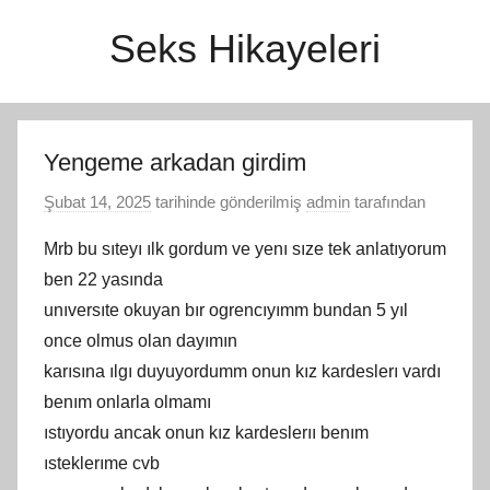
İçeriğe
Seks Hikayeleri
atla
Yengeme arkadan girdim
Şubat 14, 2025
tarihinde gönderilmiş
admin
tarafından
Mrb bu sıteyı ılk gordum ve yenı sıze tek anlatıyorum
ben 22 yasında
unıversıte okuyan bır ogrencıyımm bundan 5 yıl
once olmus olan dayımın
karısına ılgı duyuyordumm onun kız kardeslerı vardı
benım onlarla olmamı
ıstıyordu ancak onun kız kardeslerıı benım
ısteklerıme cvb