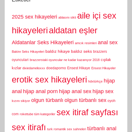
aile içi sex
2025 sex hikayeleri
ablasını sikti
hikayeleri
aldatan eşler
Aldatanlar Seks Hikayeleri
anal sex
amcık resimleri
baldız hikaye
baldız seks
brazzers
Bakire Seks Hikayeleri
cıplak
oyunculari
brazzerstaki oyuncular ne kadar kazanıyor 2018
kızlar
doedaporno
Ensest Hikaye
dixiedamelioxxx
Ensest Hikayeler
erotik sex hikayeleri
hijap
hdxtürkçe
anal
hijap anal porn
hijap anal sex
hijap sex
olgun türbanlı
olgun türbanlı sex
oyoh
kızını sikiyor
sex itiraf sayfası
com
rokettube tüm kategoriler
sex itirafı
türbanlı anal
turk romantik sex sahneleri