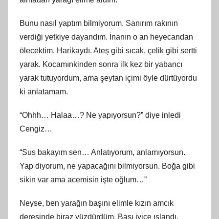
Bunu nasıl yaptım bilmiyorum. Sanırım rakının
verdiği yetkiye dayandım. İnanın o an heyecandan
ölecektim. Harikaydı. Ateş gibi sıcak, çelik gibi sertti
yarak. Kocamınkinden sonra ilk kez bir yabancı
yarak tutuyordum, ama şeytan içimi öyle dürtüyordu
ki anlatamam.
“Ohhh… Halaa…? Ne yapıyorsun?” diye inledi
Cengiz…
“Sus bakayım sen… Anlatıyorum, anlamıyorsun.
Yap diyorum, ne yapacağını bilmiyorsun. Boğa gibi
sikin var ama acemisin işte oğlum…”
Neyse, ben yarağın başını elimle kızın amcık
deresinde biraz yüzdürdüm. Başı iyice ıslandı,