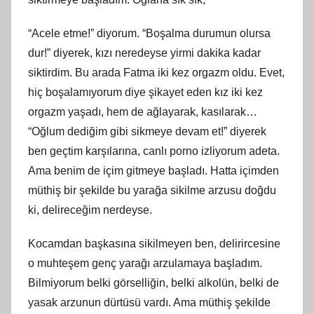
“Acele etme!” diyorum. “Boşalma durumun olursa
dur!” diyerek, kızı neredeyse yirmi dakika kadar
siktirdim. Bu arada Fatma iki kez orgazm oldu. Evet,
hiç boşalamıyorum diye şikayet eden kız iki kez
orgazm yaşadı, hem de ağlayarak, kasılarak…
“Oğlum dediğim gibi sikmeye devam et!” diyerek
ben geçtim karşılarına, canlı porno izliyorum adeta.
Ama benim de içim gitmeye başladı. Hatta içimden
müthiş bir şekilde bu yarağa sikilme arzusu doğdu
ki, delireceğim nerdeyse.
Kocamdan başkasına sikilmeyen ben, delirircesine
o muhteşem genç yarağı arzulamaya başladım.
Bilmiyorum belki görselliğin, belki alkolün, belki de
yasak arzunun dürtüsü vardı. Ama müthiş şekilde