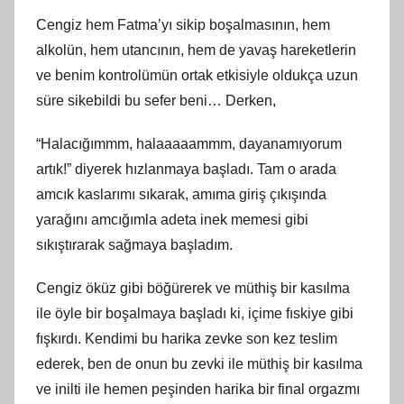
Cengiz hem Fatma’yı sikip boşalmasının, hem
alkolün, hem utancının, hem de yavaş hareketlerin
ve benim kontrolümün ortak etkisiyle oldukça uzun
süre sikebildi bu sefer beni… Derken,
“Halacığımmm, halaaaaammm, dayanamıyorum
artık!” diyerek hızlanmaya başladı. Tam o arada
amcık kaslarımı sıkarak, amıma giriş çıkışında
yarağını amcığımla adeta inek memesi gibi
sıkıştırarak sağmaya başladım.
Cengiz öküz gibi böğürerek ve müthiş bir kasılma
ile öyle bir boşalmaya başladı ki, içime fıskiye gibi
fışkırdı. Kendimi bu harika zevke son kez teslim
ederek, ben de onun bu zevki ile müthiş bir kasılma
ve inilti ile hemen peşinden harika bir final orgazmı