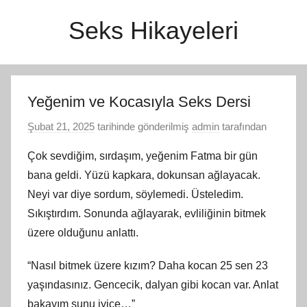
İçeriğe
Seks Hikayeleri
atla
Yeğenim ve Kocasıyla Seks Dersi
Şubat 21, 2025
tarihinde gönderilmiş
admin
tarafından
Çok sevdiğim, sırdaşım, yeğenim Fatma bir gün
bana geldi. Yüzü kapkara, dokunsan ağlayacak.
Neyi var diye sordum, söylemedi. Üsteledim.
Sıkıştırdım. Sonunda ağlayarak, evliliğinin bitmek
üzere olduğunu anlattı.
“Nasıl bitmek üzere kızım? Daha kocan 25 sen 23
yaşındasınız. Gencecik, dalyan gibi kocan var. Anlat
bakayım şunu iyice…”