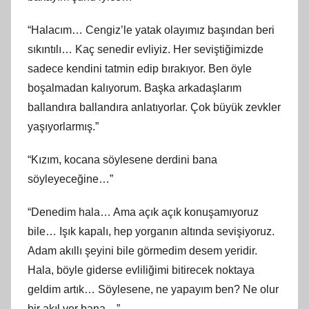
“Halacım… Cengiz’le yatak olayımız başından beri
sıkıntılı… Kaç senedir evliyiz. Her seviştiğimizde
sadece kendini tatmin edip bırakıyor. Ben öyle
boşalmadan kalıyorum. Başka arkadaşlarım
ballandıra ballandıra anlatıyorlar. Çok büyük zevkler
yaşıyorlarmış.”
“Kızım, kocana söylesene derdini bana
söyleyeceğine…”
“Denedim hala… Ama açık açık konuşamıyoruz
bile… Işık kapalı, hep yorganın altında sevişiyoruz.
Adam akıllı şeyini bile görmedim desem yeridir.
Hala, böyle giderse evliliğimi bitirecek noktaya
geldim artık… Söylesene, ne yapayım ben? Ne olur
bir akıl ver bana…”