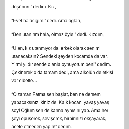
düşünün!” dedim. Kız,
“Evet halacığım.” dedi. Ama oğlan,
“Ben utanırım hala, olmaz öyle!” dedi. Kızdım,
“Ulan, kız utanmıyor da, erkek olarak sen mi
utanacaksın? Sendeki şeyden kocamda da var.
Yirmi yıldır sende olanla oynuyorum ben!” dedim.
Çekinerek o da tamam dedi, ama alkolün de etkisi
var elbette…
“O zaman Fatma sen başlat, ben ne dersem
yapacaksınız ikiniz de! Kalk kocanı yavaş yavaş
soy! Oğlum sen de karına aynısını yap. Ama her
şeyi öpüşerek, sevişerek, birbirinizi okşayarak,
acele etmeden yapın!” dedim.