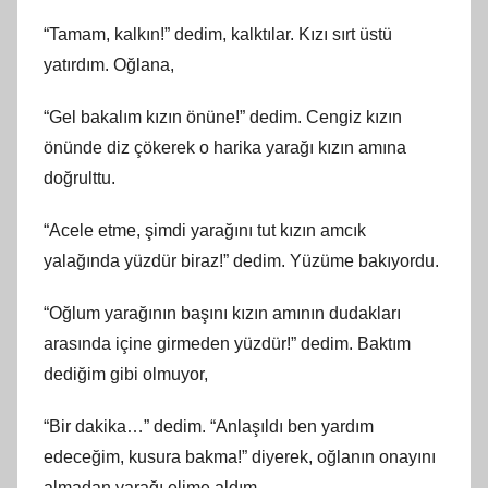
“Tamam, kalkın!” dedim, kalktılar. Kızı sırt üstü
yatırdım. Oğlana,
“Gel bakalım kızın önüne!” dedim. Cengiz kızın
önünde diz çökerek o harika yarağı kızın amına
doğrulttu.
“Acele etme, şimdi yarağını tut kızın amcık
yalağında yüzdür biraz!” dedim. Yüzüme bakıyordu.
“Oğlum yarağının başını kızın amının dudakları
arasında içine girmeden yüzdür!” dedim. Baktım
dediğim gibi olmuyor,
“Bir dakika…” dedim. “Anlaşıldı ben yardım
edeceğim, kusura bakma!” diyerek, oğlanın onayını
almadan yarağı elime aldım.