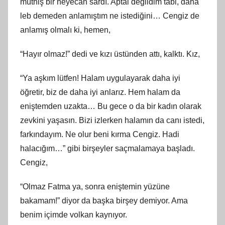
müthiş bir heyecan sardı. Aptal değildim tabi, daha
leb demeden anlamıştım ne istediğini… Cengiz de
anlamış olmalı ki, hemen,
“Hayır olmaz!” dedi ve kızı üstünden attı, kalktı. Kız,
“Ya aşkım lütfen! Halam uygulayarak daha iyi
öğretir, biz de daha iyi anlarız. Hem halam da
eniştemden uzakta… Bu gece o da bir kadın olarak
zevkini yaşasın. Bizi izlerken halamın da canı istedi,
farkındayım. Ne olur beni kırma Cengiz. Hadi
halacığım…” gibi birşeyler saçmalamaya başladı.
Cengiz,
“Olmaz Fatma ya, sonra eniştemin yüzüne
bakamam!” diyor da başka birşey demiyor. Ama
benim içimde volkan kaynıyor.