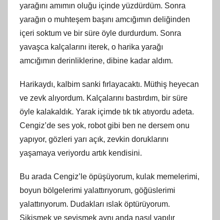
yarağını amımın oluğu içinde yüzdürdüm. Sonra
yarağın o muhteşem başını amcığımın deliğinden
içeri soktum ve bir süre öyle durdurdum. Sonra
yavaşca kalçalarını iterek, o harika yarağı
amcığımın derinliklerine, dibine kadar aldım.
Harikaydı, kalbim sanki fırlayacaktı. Müthiş heyecan
ve zevk alıyordum. Kalçalarını bastırdım, bir süre
öyle kalakaldık. Yarak içimde tık tık atıyordu adeta.
Cengiz’de ses yok, robot gibi ben ne dersem onu
yapıyor, gözleri yarı açık, zevkin doruklarını
yaşamaya veriyordu artık kendisini.
Bu arada Cengiz’le öpüşüyorum, kulak memelerimi,
boyun bölgelerimi yalattırıyorum, göğüslerimi
yalattırıyorum. Dudakları ıslak öptürüyorum.
Sikişmek ve sevişmek aynı anda nasıl yapılır