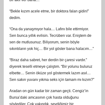
“Bekle kızım acele etme, bir doktora falan gidin!”
dedim.
“Ona da yanaşmıyor hala… Lafını bile ettirmiyor.
Sen bunca yıllık evlisin. Tecrüben var. Eniştem de
sen de mutlusunuz. Biliyorum, senin böyle
sıkıntıların yok hiç… Bir yol göster bana halacım…”
“Biraz daha sabret, her derdin bir çaresi vardır.”
diyerek teselli etmeye çalıştım. “Bir yolunu buluruz
elbette… Senin öküze yol göstermek lazım asıl…
Sen sakın yuvanı yıkma seks için tamam mı kızım?”
Aradan on gün kadar bir zaman geçti. Cengiz’in
Bursa’daki amcasının çok hasta olduğunu
söylediler. Çok yakındık, sevdiğimiz bir