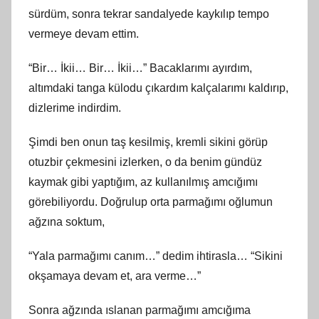
sürdüm, sonra tekrar sandalyede kaykılıp tempo
vermeye devam ettim.
“Bir… İkii… Bir… İkii…” Bacaklarımı ayırdım,
altımdaki tanga külodu çıkardım kalçalarımı kaldırıp,
dizlerime indirdim.
Şimdi ben onun taş kesilmiş, kremli sikini görüp
otuzbir çekmesini izlerken, o da benim gündüz
kaymak gibi yaptığım, az kullanılmış amcığımı
görebiliyordu. Doğrulup orta parmağımı oğlumun
ağzına soktum,
“Yala parmağımı canım…” dedim ihtirasla… “Sikini
okşamaya devam et, ara verme…”
Sonra ağzında ıslanan parmağımı amcığıma