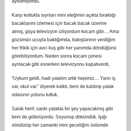
ayıramıyordu.
Karşı koltukta sıyrılan mini eteğimin açıkta bıraktığı
bacaklarımı izlemesi için bacak bacak üzerine
atmış, güya televizyon izliyordum kocam gibi… Ama
gözümün ucuyla baktığımda, bakışlarının verdiğim
her frikik için avcı kuş gibi her yanımda döndüğünü
görebiliyordum. Neden sonra kocam çenesi
ayrılacak gibi esnerken televizyonu kapatıverdi,
“Uykum geldi, hadi yatalım artık hepimiz… Yarın iş
var, okul var.” diyerek kalktı, beni de kaldırıp yatak
odasının yolunu tuttuk.
Salak herif, sanki yatakta bir şey yapacakmış gibi
beni de götürüyordu. Soyunup dökündük. Işığı
söndürüp her zamanki mini geceliğim üstümde