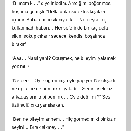
“Bilmem ki…” diye inledim. Amcığımı beğenmesi
hoşuma gitmişti. “Belki onlar sürekli sikiştikleri
içindir. Baban beni sikmiyor ki… Nerdeyse hiç
kullanmadı baban… Her seferinde bir kaç defa
sikini sokup çıkarır sadece, kendisi boşalınca
bırakır”
“Aaa… Nasıl yani? Öpüşmek, ne bileyim, yalamak
yok mu?
“Nerdee… Öyle öğrenmiş, öyle yapıyor. Ne okşadı,
ne öptü, ne de benimkini yaladı… Senin liseli kız
arkadaşların gibi benimki… Öyle değil mi?” Sesi
üzüntülü çıktı yanıtlarken,
“Ben ne bileyim annem… Hiç görmedim ki bir kızın
şeyini… Bırak sikmeyi…”