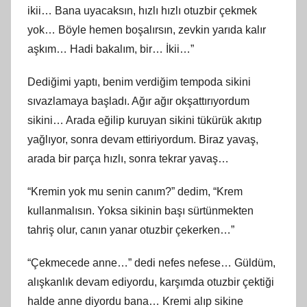
ikii… Bana uyacaksın, hızlı hızlı otuzbir çekmek
yok… Böyle hemen boşalırsın, zevkin yarıda kalır
aşkım… Hadi bakalım, bir… İkii…”
Dediğimi yaptı, benim verdiğim tempoda sikini
sıvazlamaya başladı. Ağır ağır okşattırıyordum
sikini… Arada eğilip kuruyan sikini tükürük akıtıp
yağlıyor, sonra devam ettiriyordum. Biraz yavaş,
arada bir parça hızlı, sonra tekrar yavaş…
“Kremin yok mu senin canım?” dedim, “Krem
kullanmalısın. Yoksa sikinin başı sürtünmekten
tahriş olur, canın yanar otuzbir çekerken…”
“Çekmecede anne…” dedi nefes nefese… Güldüm,
alışkanlık devam ediyordu, karşımda otuzbir çektiği
halde anne diyordu bana… Kremi alıp sikine