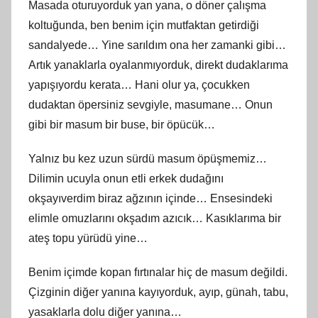
Masada oturuyorduk yan yana, o döner çalışma
koltuğunda, ben benim için mutfaktan getirdiği
sandalyede… Yine sarıldım ona her zamanki gibi…
Artık yanaklarla oyalanmıyorduk, direkt dudaklarıma
yapışıyordu kerata… Hani olur ya, çocukken
dudaktan öpersiniz sevgiyle, masumane… Onun
gibi bir masum bir buse, bir öpücük…
Yalnız bu kez uzun sürdü masum öpüşmemiz…
Dilimin ucuyla onun etli erkek dudağını
okşayıverdim biraz ağzının içinde… Ensesindeki
elimle omuzlarını okşadım azıcık… Kasıklarıma bir
ateş topu yürüdü yine…
Benim içimde kopan fırtınalar hiç de masum değildi.
Çizginin diğer yanına kayıyorduk, ayıp, günah, tabu,
yasaklarla dolu diğer yanına…