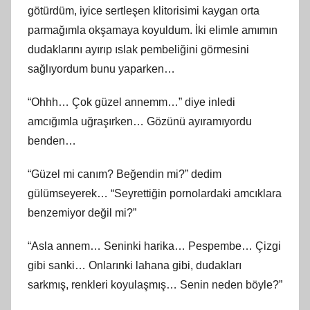
götürdüm, iyice sertleşen klitorisimi kaygan orta
parmağımla okşamaya koyuldum. İki elimle amımın
dudaklarını ayırıp ıslak pembeliğini görmesini
sağlıyordum bunu yaparken…
“Ohhh… Çok güzel annemm…” diye inledi
amcığımla uğraşırken… Gözünü ayıramıyordu
benden…
“Güzel mi canım? Beğendin mi?” dedim
gülümseyerek… “Seyrettiğin pornolardaki amcıklara
benzemiyor değil mi?”
“Asla annem… Seninki harika… Pespembe… Çizgi
gibi sanki… Onlarınki lahana gibi, dudakları
sarkmış, renkleri koyulaşmış… Senin neden böyle?”