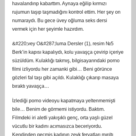
havalandırıp kabarttım. Aynaya eğilip kırmızı
rujumun taşıp taşmadığını kontrol ettim. Her şey on
numaraydı. Bu gece üvey oğluma seks dersi
vermek için her şeyimle hazırdım.
&#220;vey O&#287;luma Dersler (1), resim №5
Berk’in kapısı kapalıydı, kolu yavaşça çevirip içeriye
süzüldüm. Kulaklığı takmış, bilgisayarındaki porno
filmi izliyordu her zamanki gibi… Beni görünce
gözleri fal taşı gibi açıldı. Kulaklığı çıkarıp masaya
bıraktı yavaşça…
İzlediği porno videoyu kapatmaya yeltenmemişti
bile… Benim de görmemi istiyordu. Baktım.
Filmdeki iri aletli yakışıklı genç, orta yaşlı güzel
vücutlu bir kadını acımasızca beceriyordu.
Kendinden geçmiş kadının zevk feryatları mırıltı