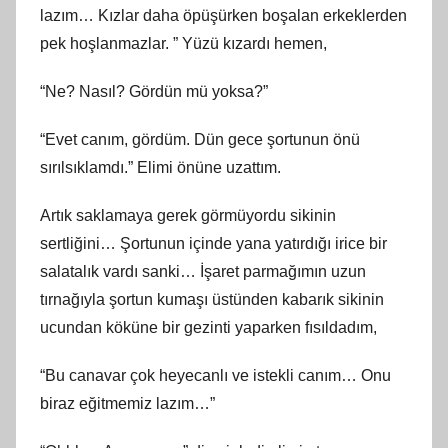
lazım… Kızlar daha öpüşürken boşalan erkeklerden
pek hoşlanmazlar. ” Yüzü kızardı hemen,
“Ne? Nasıl? Gördün mü yoksa?”
“Evet canım, gördüm. Dün gece şortunun önü
sırılsıklamdı.” Elimi önüne uzattım.
Artık saklamaya gerek görmüyordu sikinin
sertliğini… Şortunun içinde yana yatırdığı irice bir
salatalık vardı sanki… İşaret parmağımın uzun
tırnağıyla şortun kumaşı üstünden kabarık sikinin
ucundan köküne bir gezinti yaparken fısıldadım,
“Bu canavar çok heyecanlı ve istekli canım… Onu
biraz eğitmemiz lazım…”