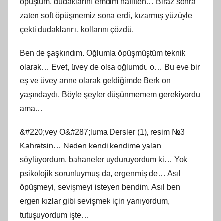
öpüştüm, dudaklarını emdim hafiften… Biraz sonra
zaten soft öpüşmemiz sona erdi, kızarmış yüzüyle
çekti dudaklarını, kollarını çözdü.
Ben de şaşkındım. Oğlumla öpüşmüştüm teknik
olarak… Evet, üvey de olsa oğlumdu o… Bu eve bir
eş ve üvey anne olarak geldiğimde Berk on
yaşındaydı. Böyle şeyler düşünmemem gerekiyordu
ama…
&#220;vey O&#287;luma Dersler (1), resim №3
Kahretsin… Neden kendi kendime yalan
söylüyordum, bahaneler uyduruyordum ki… Yok
psikolojik sorunluymuş da, ergenmiş de… Asıl
öpüşmeyi, sevişmeyi isteyen bendim. Asıl ben
ergen kızlar gibi sevişmek için yanıyordum,
tutuşuyordum işte…