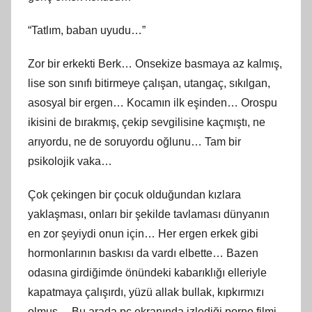
“Tatlım, baban uyudu…”
Zor bir erkekti Berk… Onsekize basmaya az kalmış,
lise son sınıfı bitirmeye çalışan, utangaç, sıkılgan,
asosyal bir ergen… Kocamın ilk eşinden… Orospu
ikisini de bırakmış, çekip sevgilisine kaçmıştı, ne
arıyordu, ne de soruyordu oğlunu… Tam bir
psikolojik vaka…
Çok çekingen bir çocuk olduğundan kızlara
yaklaşması, onları bir şekilde tavlaması dünyanın
en zor şeyiydi onun için… Her ergen erkek gibi
hormonlarının baskısı da vardı elbette… Bazen
odasına girdiğimde önündeki kabarıklığı elleriyle
kapatmaya çalışırdı, yüzü allak bullak, kıpkırmızı
olmuş… Bu arada pc ekranında izlediği porno filmi