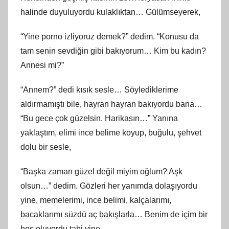
halinde duyuluyordu kulaklıktan… Gülümseyerek,
“Yine porno izliyoruz demek?” dedim. “Konusu da
tam senin sevdiğin gibi bakıyorum… Kim bu kadın?
Annesi mi?”
“Annem?” dedi kısık sesle… Söylediklerime
aldırmamıştı bile, hayran hayran bakıyordu bana…
“Bu gece çok güzelsin. Harikasın…” Yanına
yaklaştım, elimi ince belime koyup, buğulu, şehvet
dolu bir sesle,
“Başka zaman güzel değil miyim oğlum? Aşk
olsun…” dedim. Gözleri her yanımda dolaşıyordu
yine, memelerimi, ince belimi, kalçalarımı,
bacaklarımı süzdü aç bakışlarla… Benim de içim bir
hoş oluyordu tabi yine…