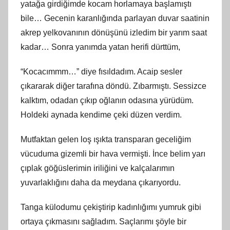
yatağa girdiğimde kocam horlamaya başlamıştı
bile… Gecenin karanlığında parlayan duvar saatinin
akrep yelkovanının dönüşünü izledim bir yarım saat
kadar… Sonra yanımda yatan herifi dürttüm,
“Kocacımmm…” diye fısıldadım. Acaip sesler
çıkararak diğer tarafına döndü. Zıbarmıştı. Sessizce
kalktım, odadan çıkıp oğlanın odasına yürüdüm.
Holdeki aynada kendime çeki düzen verdim.
Mutfaktan gelen loş ışıkta transparan geceliğim
vücuduma gizemli bir hava vermişti. İnce belim yarı
çıplak göğüslerimin iriliğini ve kalçalarımın
yuvarlaklığını daha da meydana çıkarıyordu.
Tanga külodumu çekiştirip kadınlığımı yumruk gibi
ortaya çıkmasını sağladım. Saçlarımı şöyle bir