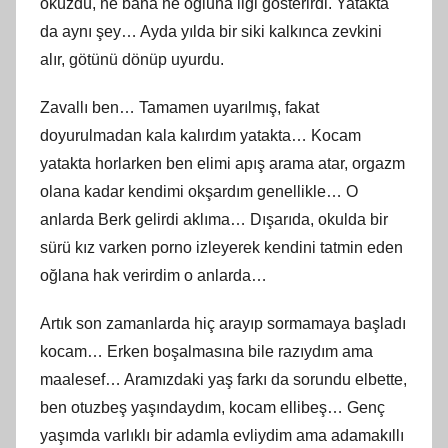
öküzdü, ne bana ne oğluna ilgi gösterirdi. Yatakta
da aynı şey… Ayda yılda bir siki kalkınca zevkini
alır, götünü dönüp uyurdu.
Zavallı ben… Tamamen uyarılmış, fakat
doyurulmadan kala kalırdım yatakta… Kocam
yatakta horlarken ben elimi apış arama atar, orgazm
olana kadar kendimi okşardım genellikle… O
anlarda Berk gelirdi aklıma… Dışarıda, okulda bir
sürü kız varken porno izleyerek kendini tatmin eden
oğlana hak verirdim o anlarda…
Artık son zamanlarda hiç arayıp sormamaya başladı
kocam… Erken boşalmasına bile razıydım ama
maalesef… Aramızdaki yaş farkı da sorundu elbette,
ben otuzbeş yaşındaydım, kocam ellibeş… Genç
yaşımda varlıklı bir adamla evliydim ama adamakıllı