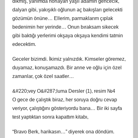
dikmiş, yanımda horlayan yaşlı adamın gencecik,
dalyan gibi, yakışıklı oğlunun aç bakışları gelecekti
gözümün önüne… Ellerim, parmaklarım çıplak
bedenimin her yerinde… Onun bıraksam sikecek
gibi baktığı yerlerimi okşaya okşaya kendimi tatmin
edecektim.
Geceler bizimdi. İkimiz yalnızdık. Kimseler göremez,
duyamaz, konuşamazdı. Bir anne ve oğlu için özel
zamanlar, çok özel saatler…
&#220;vey O&#287;luma Dersler (1), resim №4
O gece de çalıştık biraz, her soruya doğru cevap
veriyor, çalıştığını gösteriyordu bana… Bir iki sayfa
test yaptıktan sonra kapattım kitabı,
“Bravo Berk, harikasın…” diyerek ona döndüm.