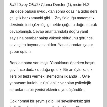
&#220;vey O&#287;luma Dersler (1), resim №2
Bir gece babası uyuduktan sonra odasına gidip ders
çalıştık her zamanki gibi… Zayıf olduğu matematik
dersinde test çözmüş, genelde çoğunu doğru olarak
cevaplamıştı. Cevap anahtarındaki doğru yanıt
sayısına beraber bakıp yüksek olduğunu görünce
sevinçten boynuna sarıldım. Yanaklarından şapur
şupur öptüm.
Berk de bana sarılmıştı. Yanaklarını öperken başını
çevirince dudak dudağa geldik. Bir an öyle kaldık.
Ters bir tepki vermek istemedim ilk anda… Öyle
yaparsam kırılabilir, üzülebilir, var olan psikolojik
sorunlarına bir yenisi eklenir diye düşündüm.
Çok normal bir şeymiş gibi, iki sevgiliymişiz gibi