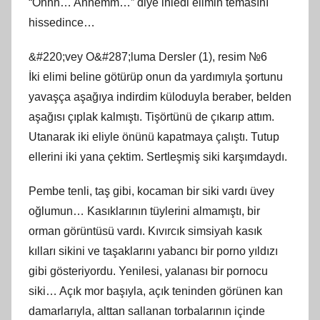
“Ohhh… Annemm…” diye inledi elimin temasını
hissedince…
&#220;vey O&#287;luma Dersler (1), resim №6
İki elimi beline götürüp onun da yardımıyla şortunu
yavaşça aşağıya indirdim küloduyla beraber, belden
aşağısı çıplak kalmıştı. Tişörtünü de çıkarıp attım.
Utanarak iki eliyle önünü kapatmaya çalıştı. Tutup
ellerini iki yana çektim. Sertleşmiş siki karşımdaydı.
Pembe tenli, taş gibi, kocaman bir siki vardı üvey
oğlumun… Kasıklarının tüylerini almamıştı, bir
orman görüntüsü vardı. Kıvırcık simsiyah kasık
kılları sikini ve taşaklarını yabancı bir porno yıldızı
gibi gösteriyordu. Yenilesi, yalanası bir pornocu
siki… Açık mor başıyla, açık teninden görünen kan
damarlarıyla, alttan sallanan torbalarının içinde