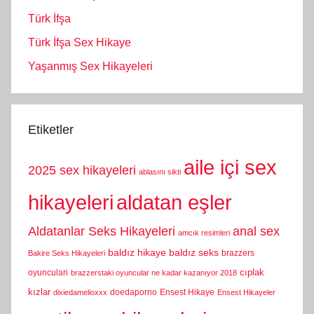
Türk İfşa
Türk İfşa Sex Hikaye
Yaşanmış Sex Hikayeleri
Etiketler
aile içi sex
2025 sex hikayeleri
ablasını sikti
hikayeleri
aldatan eşler
Aldatanlar Seks Hikayeleri
anal sex
amcık resimleri
baldız hikaye
baldız seks
brazzers
Bakire Seks Hikayeleri
cıplak
oyunculari
brazzerstaki oyuncular ne kadar kazanıyor 2018
kızlar
doedaporno
Ensest Hikaye
dixiedamelioxxx
Ensest Hikayeler