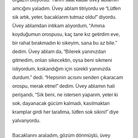
amcığını yaladım. Üvey ablam titriyordu ve “Lütfen
sik artık, yeter, bacaklarım tutmaz oldu!” diyordu.
Üvey ablamdan intikam alıyordum, “Amına
koyduğumun orospusu, kaç tane kız getirdim eve,
bir rahat bırakmadın ki sikeyim, sana bu az bile.”
dedim. Üvey ablam da, “Bilerek yanınızdan
gitmedim, onları sikecektin, oysa beni sikmeni
istiyordum, kıskandığım için sürekli yanınızda
durdum.” dedi. “Hepsinin acısını senden çıkaracam
orospu, merak etme!” dedim. Üvey ablamın hali
perişandı, “Sik beni, ne istersen yaparım, yeter ki
sok, dayanacak gücüm kalmadı, kasılmaktan
kramplar girdi her tarafıma, lütfen sok sikini!” diye
yalvarıyordu.
Bacaklarını araladım, gözüm dönmüştü, üvey