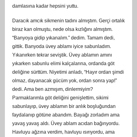
damlasına kadar hepsini yuttu.
Daracık amcık sikmenin tadını almıştım. Gerçi ortalık
biraz kan olmuştu, nede olsa kızlığını almıştım.
“Banyoya gidip yıkanalım.” dedim. Tamam dedi,
gittik. Banyoda üvey ablamı iyice sabunladım.
Yıkanırken tekrar seviştik. Üvey ablamın amını
yıkarken sabunlu elimi kalçalarına, ordanda göt
deliğine sürttüm. Niyetimi anladı, “Hayır ordan şimdi
olmaz, dayanacak gücüm yok, ordan sonra yap!”
dedi. Ama ben azmışım, dinlermiyim?
Parmaklarımla göt deliğini genişlettim, sikimi
sabunlayıp, üvey ablamın bir anlık boşluğundan
faydalanıp götüne abandım. Bayağı zorladım ama
yavaş yavaş aldı. Üvey ablam acıdan bağırıyordu.
Havluyu ağzına verdim, havluyu ısırıyordu, ama