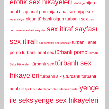
erotik sex hikayeleri
hijap
hdxtürkçe
anal
hijap anal porn
hijap anal sex
hijap sex
olgun türbanlı
olgun türbanlı sex
oyoh
kızını sikiyor
sex itiraf sayfası
com
rokettube tüm kategoriler
sex itirafı
türbanlı anal
turk romantik sex sahneleri
türbanlı porno
porno
türbanlı anal sex
Türbanlı
türbanlı sex
türbanlı sex
Seks Hikayeleri
hikayeleri
türbanlı sikiş
türbanlı türbanlı
yenge
anal
türk ifşa
türk türbanlı pornoları
utanmaz kızlar
yenge sex hikayeleri
ile seks