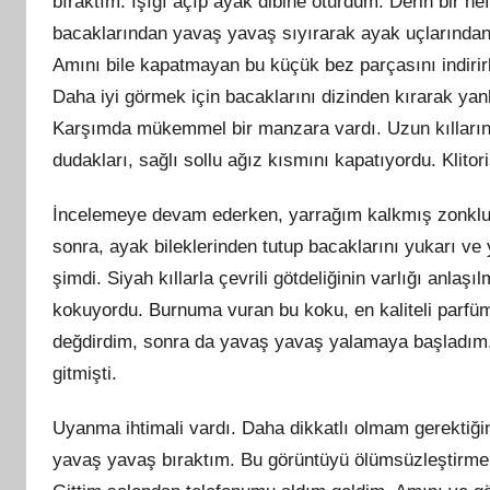
bıraktım. Işığı açıp ayak dibine oturdum. Derin bir ne
bacaklarından yavaş yavaş sıyırarak ayak uçlarından
Amını bile kapatmayan bu küçük bez parçasını indiri
Daha iyi görmek için bacaklarını dizinden kırarak ya
Karşımda mükemmel bir manzara vardı. Uzun kılların
dudakları, sağlı sollu ağız kısmını kapatıyordu. Klitor
İncelemeye devam ederken, yarrağım kalkmış zonklu
sonra, ayak bileklerinden tutup bacaklarını yukarı ve 
şimdi. Siyah kıllarla çevrili götdeliğinin varlığı anla
kokuyordu. Burnuma vuran bu koku, en kaliteli parfümd
değdirdim, sonra da yavaş yavaş yalamaya başladım.
gitmişti.
Uyanma ihtimali vardı. Daha dikkatlı olmam gerektiğ
yavaş yavaş bıraktım. Bu görüntüyü ölümsüzleştirmem 