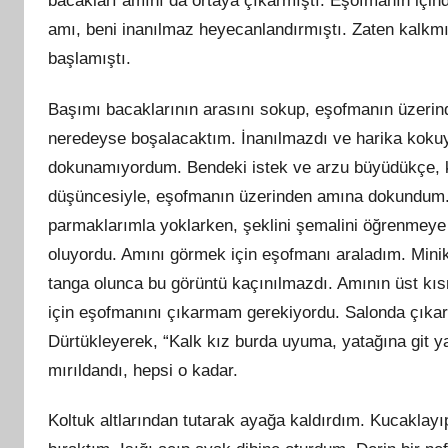
bacakları amını da ortaya çıkarmıştı. Eşofmanın içind
amı, beni inanılmaz heyecanlandırmıştı. Zaten kalkm
başlamıştı.
Başımı bacaklarının arasını sokup, eşofmanın üzeri
neredeyse boşalacaktım. İnanılmazdı ve harika koku
dokunamıyordum. Bendeki istek ve arzu büyüdükçe, 
düşüncesiyle, eşofmanın üzerinden amına dokundum. O 
parmaklarımla yoklarken, şeklini şemalini öğrenmeye
oluyordu. Amını görmek için eşofmanı araladım. Minik 
tanga olunca bu görüntü kaçınılmazdı. Amının üst kı
için eşofmanını çıkarmam gerekiyordu. Salonda çıka
Dürtükleyerek, “Kalk kız burda uyuma, yatağına git y
mırıldandı, hepsi o kadar.
Koltuk altlarından tutarak ayağa kaldırdım. Kucaklayı