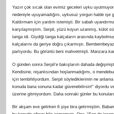
Yazın çok sıcak olan evimiz geceleri uyku uyutmuyord
nedeniyle uyuyamadığını, uykusuz yorgun halde işe gi
Kaldırmam için yardım istemişti. Bir sabah uyandırma
karşılaşmıştım. Serpil, yüzü koyun uzanmış, külot süt
tanga idi. Giydiği tanga kalçaların arasında kaybolm
kalçalarını da geriye doğru çıkarmıştı. Bembembeyaz 
parlıyordu. Bu görüntü beni mahvetmişti. Manzara k
O günden sonra Serpil’e bakışlarım dahada değişmişti.
Kendisine, nişanlısından hoşlanmadığımı, o mendebur
için tembihliyordum. Serpil söylediklerimin ne anlama
konuda bana sonuna kadar güvenebilirsin!” diyordu v
üzerine gitmiyordum. Daha sonraki günler bu konula
Bir akşam eve gelirken 6 şişe bira getirmiştim. Baba