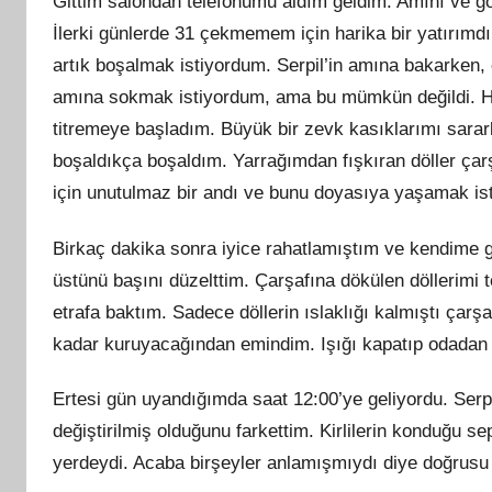
Gittim salondan telefonumu aldım geldim. Amını ve gö
İlerki günlerde 31 çekmemem için harika bir yatırım
artık boşalmak istiyordum. Serpil’in amına bakarken, 
amına sokmak istiyordum, ama bu mümkün değildi. Haya
titremeye başladım. Büyük bir zevk kasıklarımı sar
boşaldıkça boşaldım. Yarrağımdan fışkıran döller çar
için unutulmaz bir andı ve bunu doyasıya yaşamak is
Birkaç dakika sonra iyice rahatlamıştım ve kendime g
üstünü başını düzelttim. Çarşafına dökülen döllerimi 
etrafa baktım. Sadece döllerin ıslaklığı kalmıştı çarş
kadar kuruyacağından emindim. Işığı kapatıp odadan 
Ertesi gün uyandığımda saat 12:00’ye geliyordu. Serpil
değiştirilmiş olduğunu farkettim. Kirlilerin konduğu s
yerdeydi. Acaba birşeyler anlamışmıydı diye doğrus