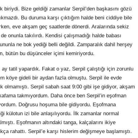
ık biriydi. Bize geldiği zamanlar Serpil’den başkasını gözü
çıkmazdı. Bu duruma karşı çıktığım halde beni ciddiye bile
rirken, eve akşam geç saatlerde dönerdi. Aralarında sekiz
 de onunla takılırdı. Kendisi çalışmadığı halde babası
nunla ne bok yediği belli değildi. Zamparalık dahil herşey
en, bütün bu düşünceler içimi kemiriyordu.
ay tatil yapardık. Fakat o yaz, Serpil çalıştığı için zorunlu
köye gideli bir aydan fazla olmuştu. Serpil ile evde
k olmamıştı. Serpil sabah saat 9:00 gibi işe gidiyor, akşam
 kafama takmıyordum. Daha önce ben Serpil’in eşofman
iyordum. Doğrusu hoşuma bile gidiyordu. Eşofmana
i külotun izi bile anlaşılıyordu. İlk zamanlar normal
ıştı. Eşofmanın altındaki tanga, kalçalarını ikiye
ça rahattı. Serpil’e karşı hislerim değişmeye başlamıştı.