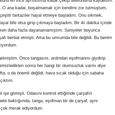
tünü en ince ayrıntısına kadar çekip telefonuma kaydettim.
dı. O ana kadar, boşalmamak için kendimi zor tutmuştum,
çeşitli fantaziler hayal etmeye başladım. Onu sikmek,
l bile olsa girip çıkmaya başladım. Bir iki dakika içinde
arken daha fazla dayanamamıştım. Saniyeler boyunca
şafı berbat etmişti. Ama bu umrumda bile değildi. Bu benim
tiyordum.
elmiştim. Önce tangasını, ardından eşofmanını giydirip
temizledikten sonra her hangi bir olumsuzluk varmı diye
afta, o da önemli değildi, hava sıcak olduğu için sabaha
çıktım.
 işe gitmişti. Odasını kontrol ettiğimde çarşafın
epete baktığımda, tanga, eşofman bir de çarşaf, aynı
u çok merak ediyordum.