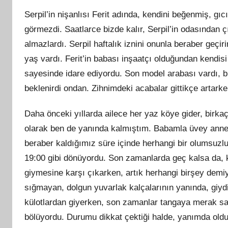
Serpil’in nişanlısı Ferit adında, kendini beğenmiş, gıc
görmezdi. Saatlarce bizde kalır, Serpil’in odasından 
almazlardı. Serpil haftalık iznini onunla beraber geçi
yaş vardı. Ferit’in babası inşaatçı olduğundan kendisi
sayesinde idare ediyordu. Son model arabası vardı, bu
beklenirdi ondan. Zihnimdeki acabalar gittikçe artark
Daha önceki yıllarda ailece her yaz köye gider, birkaç 
olarak ben de yanında kalmıştım. Babamla üvey annem 
beraber kaldığımız süre içinde herhangi bir olumsuzlu
19:00 gibi dönüyordu. Son zamanlarda geç kalsa da,
giymesine karşı çıkarken, artık herhangi birşey dem
sığmayan, dolgun yuvarlak kalçalarının yanında, giydiğ
külotlardan giyerken, son zamanlar tangaya merak salm
bölüyordu. Durumu dikkat çektiği halde, yanımda olduk