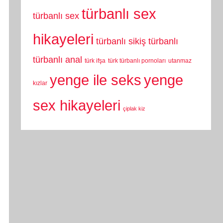
türbanlı sex
türbanlı sex
hikayeleri
türbanlı sikiş
türbanlı
türbanlı anal
türk ifşa
türk türbanlı pornoları
utanmaz
yenge
yenge ile seks
kızlar
sex hikayeleri
çiplak kiz