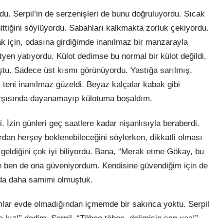
u. Serpil’in de serzenişleri de bunu doğruluyordu. Sıcak
ttiğini söylüyordu. Sabahları kalkmakta zorluk çekiyordu.
k için, odasına girdiğimde inanılmaz bir manzarayla
yen yatıyordu. Külot dedimse bu normal bir külot değildi,
uştu. Sadece üst kısmı görünüyordu. Yastığa sarılmış,
teni inanılmaz güzeldi. Beyaz kalçalar kabak gibi
arşısında dayanamayıp külotuma boşaldım.
 İzin günleri geç saatlere kadar nişanlısıyla beraberdi.
dan herşey beklenebileceğini söylerken, dikkatli olması
 geldiğini çok iyi biliyordu. Bana, “Merak etme Gökay, bu
e ben de ona güveniyordum. Kendisine güvendiğim için de
rda daha samimi olmuştuk.
mlar evde olmadığından içmemde bir sakınca yoktu. Serpil