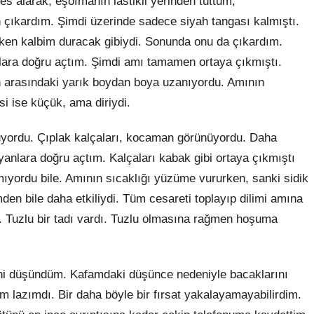
fes alarak, eşofmanın lastikli yerinden tuttum,
 çıkardım. Şimdi üzerinde sadece siyah tangası kalmıştı.
rken kalbim duracak gibiydi. Sonunda onu da çıkardım.
nlara doğru açtım. Şimdi amı tamamen ortaya çıkmıştı.
 arasındaki yarık boydan boya uzanıyordu. Amının
isi ise küçük, ama diriydi.
yordu. Çıplak kalçaları, kocaman görünüyordu. Daha
yanlara doğru açtım. Kalçaları kabak gibi ortaya çıkmıştı
şılmıyordu bile. Amının sıcaklığı yüzüme vururken, sanki sidik
en bile daha etkiliydi. Tüm cesareti toplayıp dilimi amına
 Tuzlu bir tadı vardı. Tuzlu olmasına rağmen hoşuma
ini düşündüm. Kafamdaki düşünce nedeniyle bacaklarını
lazımdı. Bir daha böyle bir fırsat yakalayamayabilirdim.