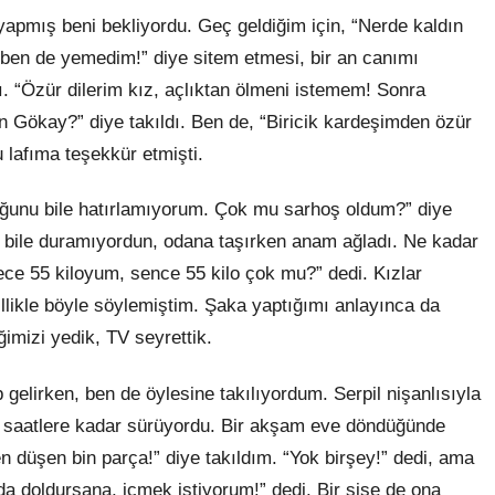
apmış beni bekliyordu. Geç geldiğim için, “Nerde kaldın
n ben de yemedim!” diye sitem etmesi, bir an canımı
 “Özür dilerim kız, açlıktan ölmeni istemem! Sonra
in Gökay?” diye takıldı. Ben de, “Biricik kardeşimden özür
lafıma teşekkür etmişti.
ğunu bile hatırlamıyorum. Çok mu sarhoş oldum?” diye
ta bile duramıyordun, odana taşırken anam ağladı. Ne kadar
dece 55 kiloyum, sence 55 kilo çok mu?” dedi. Kızlar
llikle böyle söylemiştim. Şaka yaptığımı anlayınca da
mizi yedik, TV seyrettik.
 gelirken, ben de öylesine takılıyordum. Serpil nişanlısıyla
saatlere kadar sürüyordu. Bir akşam eve döndüğünde
 düşen bin parça!” diye takıldım. “Yok birşey!” dedi, ama
a da doldursana, içmek istiyorum!” dedi. Bir şişe de ona