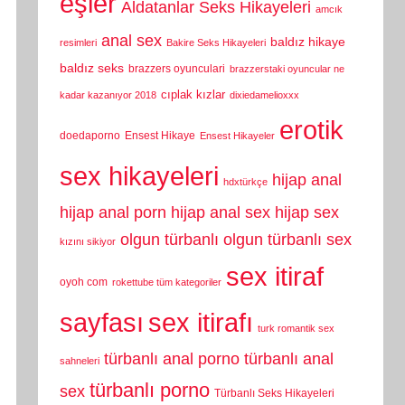
eşler
Aldatanlar Seks Hikayeleri
amcık
anal sex
baldız hikaye
resimleri
Bakire Seks Hikayeleri
baldız seks
brazzers oyunculari
brazzerstaki oyuncular ne
cıplak kızlar
kadar kazanıyor 2018
dixiedamelioxxx
erotik
doedaporno
Ensest Hikaye
Ensest Hikayeler
sex hikayeleri
hijap anal
hdxtürkçe
hijap anal porn
hijap anal sex
hijap sex
olgun türbanlı
olgun türbanlı sex
kızını sikiyor
sex itiraf
oyoh com
rokettube tüm kategoriler
sayfası
sex itirafı
turk romantik sex
türbanlı anal porno
türbanlı anal
sahneleri
türbanlı porno
sex
Türbanlı Seks Hikayeleri