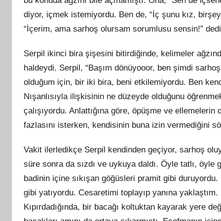
bu konuda ağzını bile açmamıştı. Ona, “Sen de içsene 
diyor, içmek istemiyordu. Ben de, “İç şunu kız, birş
“İçerim, ama sarhoş olursam sorumlusu sensin!” dedi
Serpil ikinci bira şişesini bitirdiğinde, kelimeler ağz
haldeydi. Serpil, “Başım dönüyooor, ben şimdi sarh
olduğum için, bir iki bira, beni etkilemiyordu. Ben ke
Nışanlısıyla ilişkisinin ne düzeyde olduğunu öğrenm
çalışıyordu. Anlattığına göre, öpüşme ve ellemelerin 
fazlasını isterken, kendisinin buna izin vermediğini s
Vakit ilerledikçe Serpil kendinden geçiyor, sarhoş ol
süre sonra da sızdı ve uykuya daldı. Öyle tatlı, öyle 
badinin içine sıkışan göğüsleri pramit gibi duruyordu. B
gibi yatıyordu. Cesaretimi toplayıp yanına yaklaştım.
Kıpırdadığında, bir bacağı koltuktan kayarak yere değd