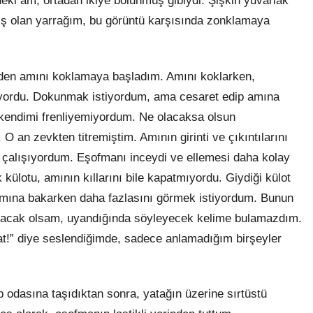
eki am, ortadan ikiye bölünmüş gibiydi. Şişkin yuvarlak
ış olan yarrağım, bu görüntü karşısında zonklamaya
nden amını koklamaya başladım. Amını koklarken,
yordu. Dokunmak istiyordum, ama cesaret edip amına
kendimi frenliyemiyordum. Ne olacaksa olsun
an zevkten titremiştim. Amının girinti ve çıkıntılarını
 çalışıyordum. Eşofmanı inceydi ve ellemesi daha kolay
külotu, amının kıllarını bile kapatmıyordu. Giydiği külot
smına bakarken daha fazlasını görmek istiyordum. Bunun
racak olsam, uyandığında söyleyecek kelime bulamazdım.
at!” diye seslendiğimde, sadece anlamadığım birşeyler
p odasına taşıdıktan sonra, yatağın üzerine sırtüstü