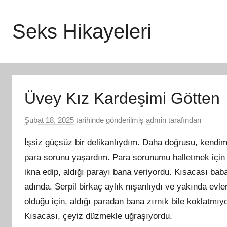
İçeriğe
atla
Seks Hikayeleri
Üvey Kız Kardeşimi Götten
Şubat 18, 2025
tarihinde gönderilmiş
admin
tarafından
İşsiz güçsüz bir delikanlıydım. Daha doğrusu, kendi
para sorunu yaşardım. Para sorunumu halletmek için
ikna edip, aldığı parayı bana veriyordu. Kısacası bab
adında. Serpil birkaç aylık nışanlıydı ve yakında evle
olduğu için, aldığı paradan bana zırnık bile koklatmıy
Kısacası, çeyiz düzmekle uğraşıyordu.