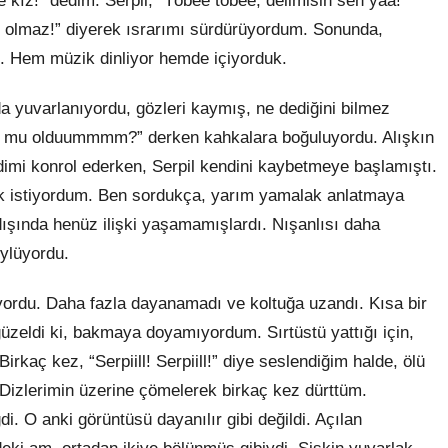
kız!” dedim. Serpil, “Töbee töbee, delimisin sen yaa!”
ey olmaz!” diyerek ısrarımı sürdürüyordum. Sonunda,
. Hem müzik dinliyor hemde içiyorduk.
ında yuvarlanıyordu, gözleri kaymış, ne dediğini bilmez
oş mu olduummmm?” derken kahkalara boğuluyordu. Alışkın
ndimi konrol ederken, Serpil kendini kaybetmeye başlamıştı.
ek istiyordum. Ben sordukça, yarım yamalak anlatmaya
dışında henüz ilişki yaşamamışlardı. Nışanlısı daha
öylüyordu.
uyordu. Daha fazla dayanamadı ve koltuğa uzandı. Kısa bir
güzeldi ki, bakmaya doyamıyordum. Sırtüstü yattığı için,
irkaç kez, “Serpiill! Serpiill!” diye seslendiğim halde, ölü
 Dizlerimin üzerine çömelerek birkaç kez dürttüm.
i. O anki görüntüsü dayanılır gibi değildi. Açılan