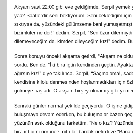
Akşam saat 22:00 gibi eve geldiğimde, Serpil yemek y
yaa? Saatlerdir seni bekliyorum. Seni beklediğim içi
sıktıysa da, yüzündeki gülümseme beni yumuşatmıştı.
bizimkiler ne der!” dedim. Serpil, “Sen özür dilermiyd
dilemeyeceğim de, kimden dileyceğim kız!” dedim. Bu 
Sonra konuyu önceki akşama getirdi, “Akşam ne oldu
sordu. Ben de, “İki bira içtin kendinden geçtin. Ayak
ağırsın kız!” diye takılınca, Serpil, “Saçmalama!, sa
kendisine kilolu denmesinden hoşlanmadıkları için özl
gülmeye başladı. O akşam birşey olmamış gibi yemeği
Sonraki günler normal şekilde geçiyordu. O işine gidip
buluşmaya devam ederken, bu buluşmalar bazen geç 
yüzünün asık olduğunu farkettim. “Ne o kız? Yüzünden
bira içtiğimi görünce, gitti bir bardak getirdi ve “Ban