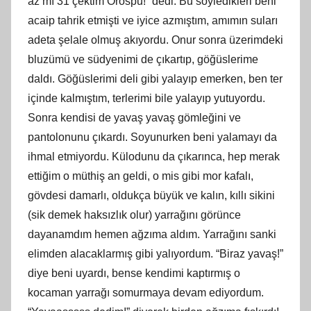
az mı 31 çektim Orospu!” dedi. Bu söyledikleri beni
acaip tahrik etmişti ve iyice azmıştım, amımın suları
adeta şelale olmuş akıyordu. Onur sonra üzerimdeki
bluzümü ve südyenimi de çıkartıp, göğüslerime
daldı. Göğüslerimi deli gibi yalayıp emerken, ben ter
içinde kalmıştım, terlerimi bile yalayıp yutuyordu.
Sonra kendisi de yavaş yavaş gömleğini ve
pantolonunu çıkardı. Soyunurken beni yalamayı da
ihmal etmiyordu. Külodunu da çıkarınca, hep merak
ettiğim o müthiş an geldi, o mis gibi mor kafalı,
gövdesi damarlı, oldukça büyük ve kalın, kıllı sikini
(sik demek haksızlık olur) yarrağını görünce
dayanamdım hemen ağzıma aldım. Yarrağını sanki
elimden alacaklarmış gibi yalıyordum. “Biraz yavaş!”
diye beni uyardı, bense kendimi kaptırmış o
kocaman yarrağı somurmaya devam ediyordum.