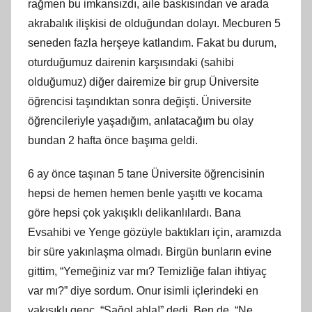
rağmen bu imkansızdı, aile baskısından ve arada
akrabalık ilişkisi de olduğundan dolayı. Mecburen 5
seneden fazla herşeye katlandım. Fakat bu durum,
oturduğumuz dairenin karşısındaki (sahibi
olduğumuz) diğer dairemize bir grup Üniversite
öğrencisi taşındıktan sonra değişti. Üniversite
öğrencileriyle yaşadığım, anlatacağım bu olay
bundan 2 hafta önce başıma geldi.
6 ay önce taşınan 5 tane Üniversite öğrencisinin
hepsi de hemen hemen benle yaşıttı ve kocama
göre hepsi çok yakışıklı delikanlılardı. Bana
Evsahibi ve Yenge gözüyle baktıkları için, aramızda
bir süre yakınlaşma olmadı. Birgün bunların evine
gittim, “Yemeğiniz var mı? Temizliğe falan ihtiyaç
var mı?” diye sordum. Onur isimli içlerindeki en
yakışıklı genç, “Sağol abla!” dedi. Ben de, “Ne