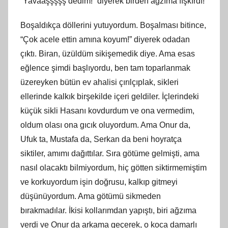
“Yavaaşşşşş dedim!” diyerek birden ağzıma fışkırdı!
Boşaldıkça döllerini yutuyordum. Boşalması bitince,
“Çok acele ettin amına koyum!” diyerek odadan
çıktı. Biran, üzüldüm sikişemedik diye. Ama esas
eğlence şimdi başlıyordu, ben tam toparlanmak
üzereyken bütün ev ahalisi çırılçıplak, sikleri
ellerinde kalkık birşekilde içeri geldiler. İçlerindeki
küçük sikli Hasanı kovdurdum ve ona vermedim,
oldum olası ona gıcık oluyordum. Ama Onur da,
Ufuk ta, Mustafa da, Serkan da beni hoyratça
siktiler, amımı dağıttılar. Sıra götüme gelmişti, ama
nasıl olacaktı bilmiyordum, hiç götten siktirmemiştim
ve korkuyordum işin doğrusu, kalkıp gitmeyi
düşünüyordum. Ama götümü sikmeden
bırakmadılar. İkisi kollarımdan yapıştı, biri ağzıma
verdi ve Onur da arkama geçerek, o koca damarlı