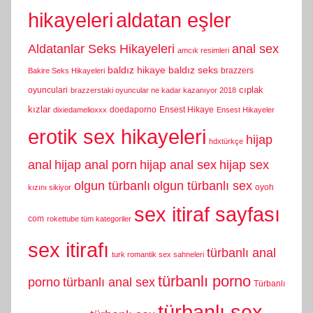
hikayeleri
aldatan eşler
Aldatanlar Seks Hikayeleri
anal sex
amcık resimleri
baldız hikaye
baldız seks
brazzers
Bakire Seks Hikayeleri
cıplak
oyunculari
brazzerstaki oyuncular ne kadar kazanıyor 2018
kızlar
doedaporno
Ensest Hikaye
dixiedamelioxxx
Ensest Hikayeler
erotik sex hikayeleri
hijap
hdxtürkçe
anal
hijap anal porn
hijap anal sex
hijap sex
olgun türbanlı
olgun türbanlı sex
oyoh
kızını sikiyor
sex itiraf sayfası
com
rokettube tüm kategoriler
sex itirafı
türbanlı anal
turk romantik sex sahneleri
türbanlı porno
porno
türbanlı anal sex
Türbanlı
türbanlı sex