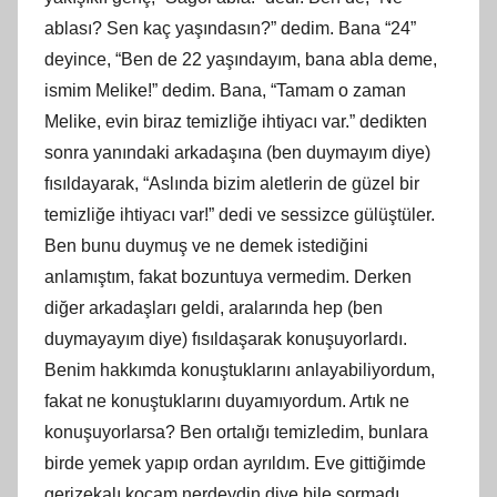
ablası? Sen kaç yaşındasın?” dedim. Bana “24”
deyince, “Ben de 22 yaşındayım, bana abla deme,
ismim Melike!” dedim. Bana, “Tamam o zaman
Melike, evin biraz temizliğe ihtiyacı var.” dedikten
sonra yanındaki arkadaşına (ben duymayım diye)
fısıldayarak, “Aslında bizim aletlerin de güzel bir
temizliğe ihtiyacı var!” dedi ve sessizce gülüştüler.
Ben bunu duymuş ve ne demek istediğini
anlamıştım, fakat bozuntuya vermedim. Derken
diğer arkadaşları geldi, aralarında hep (ben
duymayayım diye) fısıldaşarak konuşuyorlardı.
Benim hakkımda konuştuklarını anlayabiliyordum,
fakat ne konuştuklarını duyamıyordum. Artık ne
konuşuyorlarsa? Ben ortalığı temizledim, bunlara
birde yemek yapıp ordan ayrıldım. Eve gittiğimde
gerizekalı kocam nerdeydin diye bile sormadı.