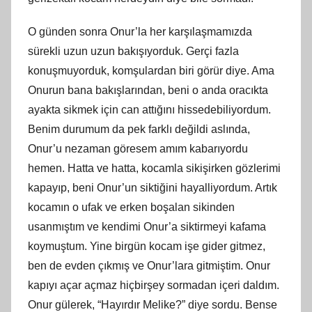
O günden sonra Onur’la her karşılaşmamızda
sürekli uzun uzun bakışıyorduk. Gerçi fazla
konuşmuyorduk, komşulardan biri görür diye. Ama
Onurun bana bakışlarından, beni o anda oracıkta
ayakta sikmek için can attığını hissedebiliyordum.
Benim durumum da pek farklı değildi aslında,
Onur’u nezaman göresem amım kabarıyordu
hemen. Hatta ve hatta, kocamla sikişirken gözlerimi
kapayıp, beni Onur’un siktiğini hayalliyordum. Artık
kocamın o ufak ve erken boşalan sikinden
usanmıştım ve kendimi Onur’a siktirmeyi kafama
koymuştum. Yine birgün kocam işe gider gitmez,
ben de evden çıkmış ve Onur’lara gitmiştim. Onur
kapıyı açar açmaz hiçbirşey sormadan içeri daldım.
Onur gülerek, “Hayırdır Melike?” diye sordu. Bense