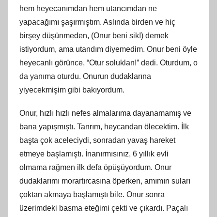
hem heyecanımdan hem utancımdan ne
yapacağımı şaşırmıştım. Aslında birden ve hiç
birşey düşünmeden, (Onur beni sik!) demek
istiyordum, ama utandım diyemedim. Onur beni öyle
heyecanlı görünce, “Otur soluklan!” dedi. Oturdum, o
da yanıma oturdu. Onurun dudaklarına
yiyecekmişim gibi bakıyordum.
Onur, hızlı hızlı nefes almalarıma dayanamamış ve
bana yapışmıştı. Tanrım, heycandan ölecektim. İlk
başta çok aceleciydi, sonradan yavaş hareket
etmeye başlamıştı. İnanırmısınız, 6 yıllık evli
olmama rağmen ilk defa öpüşüyordum. Onur
dudaklarımı morartırcasına öperken, amımın suları
çoktan akmaya başlamıştı bile. Onur sonra
üzerimdeki basma eteğimi çekti ve çıkardı. Paçalı