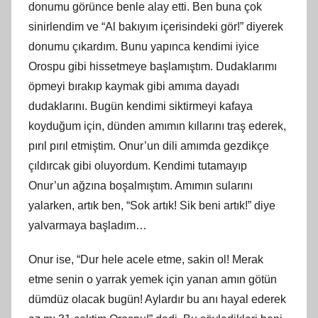
donumu görünce benle alay etti. Ben buna çok
sinirlendim ve “Al bakıyım içerisindeki gör!” diyerek
donumu çıkardım. Bunu yapınca kendimi iyice
Orospu gibi hissetmeye başlamıştım. Dudaklarımı
öpmeyi bırakıp kaymak gibi amıma dayadı
dudaklarını. Bugün kendimi siktirmeyi kafaya
koyduğum için, dünden amımın kıllarını traş ederek,
pırıl pırıl etmiştim. Onur’un dili amımda gezdikçe
çıldırcak gibi oluyordum. Kendimi tutamayıp
Onur’un ağzına boşalmıştım. Amımın sularını
yalarken, artık ben, “Sok artık! Sik beni artık!” diye
yalvarmaya başladım…
Onur ise, “Dur hele acele etme, sakin ol! Merak
etme senin o yarrak yemek için yanan amın götün
dümdüz olacak bugün! Aylardır bu anı hayal ederek