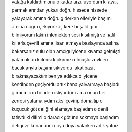
yatağa kaldırdım onu o kadar arzuluyordum ki ayak
parmaklarından yukarı doğru hissede hissede
yalayarak amına doğru giderken elleriyle başımı
amına doğru çekiyor kaç kere boşaldığını
bilmiyorum lakin inlemekten sesi kısılmıştı ve hafif
kıllarla çevrili amına lisan atmaya başlayınca aslına
bakarsanız sulu olan amcığı iyicene kıvama gelmişti
yalamaktan klitorisi kıpkırmızı olmuştu zevkten
bacaklarıyla başımı sıkıyordu fakat basit
bırakmayacaktım ben yaladıkça o iyicene
kendinden geçiyordu artık bana yalvarmaya başladı
girmem için benden istiyordum ama onun her
zerresi yalamalıydım aksi çevirip domaltıp o
küçücük göt deliğini alamaya başladım o denli
tatlıydı ki dilimi o daracık götüne sokmaya başladım
deliği ve kenarlarını doya doya yalarken artık yalnız