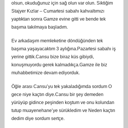
olsun, okuduğunuz için sağ olun var olun. Siktiğim
Stajyer Kızlar – Cumartesi sabahı kahvaltımızı
yaptıktan sonra Gamze evine gitti ve bende tek
başıma takılmaya başladım.
Ev arkadaşım memleketine döndüğünden tek
başıma yaşayacaktım 3 aylığına.Pazartesi sabahı iş
yerine gittik.Cansu bize biraz küs gibiydi,
konuşmuyordu gerek kalmadıkça.Gamze ile biz
muhabbetimize devam ediyorduk.
Öğle arası Cansu’yu tek yakaladığımda sordum O
gece niye kaçtın diye.Cansu bir şey demeden
yürüyüp gidince peşinden koştum ve onu kolundan
tutup muayenehane’ye sürükledim ve Neden kaçtın
dedim diye sordum sertçe.