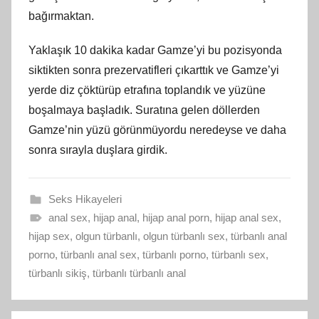
bağırmaktan.
Yaklaşık 10 dakika kadar Gamze’yi bu pozisyonda
siktikten sonra prezervatifleri çıkarttık ve Gamze’yi
yerde diz çöktürüp etrafına toplandık ve yüzüne
boşalmaya başladık. Suratına gelen döllerden
Gamze’nin yüzü görünmüyordu neredeyse ve daha
sonra sırayla duşlara girdik.
Seks Hikayeleri
anal sex
,
hijap anal
,
hijap anal porn
,
hijap anal sex
,
hijap sex
,
olgun türbanlı
,
olgun türbanlı sex
,
türbanlı anal
porno
,
türbanlı anal sex
,
türbanlı porno
,
türbanlı sex
,
türbanlı sikiş
,
türbanlı türbanlı anal