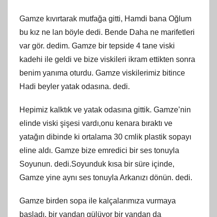
Gamze kıvırtarak mutfağa gitti, Hamdi bana Oğlum
bu kız ne lan böyle dedi. Bende Daha ne marifetleri
var gör. dedim. Gamze bir tepside 4 tane viski
kadehi ile geldi ve bize viskileri ikram ettikten sonra
benim yanıma oturdu. Gamze viskilerimiz bitince
Hadi beyler yatak odasına. dedi.
Hepimiz kalktık ve yatak odasına gittik. Gamze’nin
elinde viski şişesi vardı,onu kenara bıraktı ve
yatağın dibinde ki ortalama 30 cmlik plastik sopayı
eline aldı. Gamze bize emredici bir ses tonuyla
Soyunun. dedi.Soyunduk kısa bir süre içinde,
Gamze yine aynı ses tonuyla Arkanızı dönün. dedi.
Gamze birden sopa ile kalçalarımıza vurmaya
başladı, bir yandan gülüyor bir yandan da