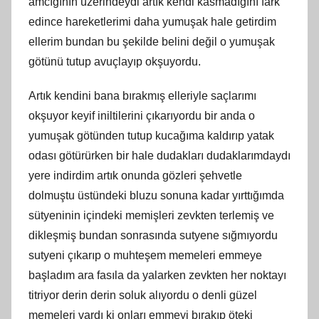
amcığının üzerindeydi artık kendi kasmadığını fark
edince hareketlerimi daha yumuşak hale getirdim
ellerim bundan bu şekilde belini değil o yumuşak
götünü tutup avuçlayıp okşuyordu.
Artık kendini bana bırakmış elleriyle saçlarımı
okşuyor keyif iniltilerini çıkarıyordu bir anda o
yumuşak götünden tutup kucağıma kaldırıp yatak
odası götürürken bir hale dudakları dudaklarımdaydı
yere indirdim artık onunda gözleri şehvetle
dolmuştu üstündeki bluzu sonuna kadar yırttığımda
sütyeninin içindeki memişleri zevkten terlemiş ve
dikleşmiş bundan sonrasında sutyene sığmıyordu
sutyeni çıkarıp o muhteşem memeleri emmeye
başladım ara fasıla da yalarken zevkten her noktayı
titriyor derin derin soluk alıyordu o denli güzel
memeleri vardı ki onları emmeyi bırakıp öteki