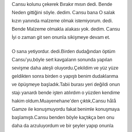
Cansu kolunu çekerek Bırakır mısın dedi. Bende
Neden gittiğini söyle. dedim. Cansu bana O salak
kızın yanında malzeme olmak istemiyorum. dedi.
Bende Malzeme olmakla alakası yok. dedim. Cansu
İyi o zaman git sen onunla sikişmeye devam et.
O sana yetiyordur. dedi.Birden dudağından öptüm
Cansu’yu,böyle sert kavgaların sonunda yapılan
sevişme daha ateşli oluyordu.Çekildim ve yüz yüze
geldikten sonra birden o yapıştı benim dudaklarıma
ve öpüşmeye başladık.Tabii burası yeri değildi onun
stajı yanardı bende işten atılırdım o yüzden kendime
hakim oldum.Muayenehane’den çıktık,Cansu hâlâ
Gamze ile konuşmuyordu fakat benimle konuşmaya
başlamıştı.Cansu benden böyle kaçtıkça ben onu
daha da arzuluyordum ve bir şeyler yapıp onunla