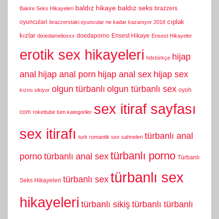
baldız hikaye
baldız seks
brazzers
Bakire Seks Hikayeleri
cıplak
oyunculari
brazzerstaki oyuncular ne kadar kazanıyor 2018
kızlar
doedaporno
Ensest Hikaye
dixiedamelioxxx
Ensest Hikayeler
erotik sex hikayeleri
hijap
hdxtürkçe
anal
hijap anal porn
hijap anal sex
hijap sex
olgun türbanlı
olgun türbanlı sex
oyoh
kızını sikiyor
sex itiraf sayfası
com
rokettube tüm kategoriler
sex itirafı
türbanlı anal
turk romantik sex sahneleri
türbanlı porno
porno
türbanlı anal sex
Türbanlı
türbanlı sex
türbanlı sex
Seks Hikayeleri
hikayeleri
türbanlı sikiş
türbanlı türbanlı