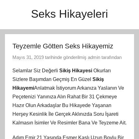
İçeriğe
Seks Hikayeleri
atla
Teyzemle Götten Seks Hikayemiz
Mayıs 31, 2019
tarihinde gönderilmiş
admin
tarafından
Selamlar Siz Değerli
Sikiş Hikayesi
Okurları
Sizlere Başımdan Geçmiş En Güzel
Sikiş
Hikayemi
Anlatmak İstiyorum Arkanıza Yaslanın Ve
Peçetenizi Yanınıza Alın Rahat Bir 31 Çekmeye
Hazır Olun Arkadaşlar Bu Hikayede Yaşanan
Herşey Kesinlik İle Gerçek Aklınızda Soru İşareti
Kalmasın İsimler Ve Resimler Bana Ve Teyzeme Ait.
Adım Emir 21 Yaşında Esmer Kaslı Uzun Boylu Bir