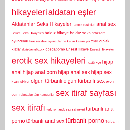
hikayeleri
aldatan eşler
Aldatanlar Seks Hikayeleri
anal sex
amcık resimleri
baldız hikaye
baldız seks
brazzers
Bakire Seks Hikayeleri
cıplak
oyunculari
brazzerstaki oyuncular ne kadar kazanıyor 2018
kızlar
doedaporno
Ensest Hikaye
dixiedamelioxxx
Ensest Hikayeler
erotik sex hikayeleri
hijap
hdxtürkçe
anal
hijap anal porn
hijap anal sex
hijap sex
olgun türbanlı
olgun türbanlı sex
oyoh
kızını sikiyor
sex itiraf sayfası
com
rokettube tüm kategoriler
sex itirafı
türbanlı anal
turk romantik sex sahneleri
türbanlı porno
porno
türbanlı anal sex
Türbanlı