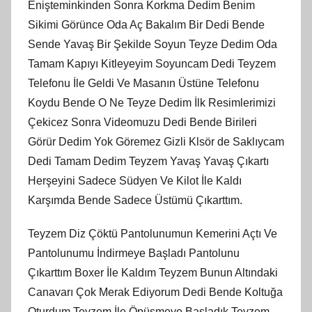
Enişteminkinden Sonra Korkma Dedim Benim
Sikimi Görünce Oda Aç Bakalım Bir Dedi Bende
Sende Yavaş Bir Şekilde Soyun Teyze Dedim Oda
Tamam Kapıyı Kitleyeyim Soyuncam Dedi Teyzem
Telefonu İle Geldi Ve Masanın Üstüne Telefonu
Koydu Bende O Ne Teyze Dedim İlk Resimlerimizi
Çekicez Sonra Videomuzu Dedi Bende Birileri
Görür Dedim Yok Göremez Gizli Klsör de Saklıycam
Dedi Tamam Dedim Teyzem Yavaş Yavaş Çıkartı
Herşeyini Sadece Südyen Ve Kilot İle Kaldı
Karşımda Bende Sadece Üstümü Çıkarttım.
Teyzem Diz Çöktü Pantolunumun Kemerini Açtı Ve
Pantolunumu İndirmeye Başladı Pantolunu
Çıkarttım Boxer İle Kaldım Teyzem Bunun Altındaki
Canavarı Çok Merak Ediyorum Dedi Bende Koltuğa
Oturdum Teyzem İle Öpüşmeye Başladık Teyzem