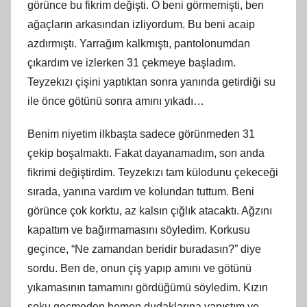
görünce bu fikrim değişti. O beni görmemişti, ben
ağaçların arkasından izliyordum. Bu beni acaip
azdırmıştı. Yarrağım kalkmıştı, pantolonumdan
çıkardım ve izlerken 31 çekmeye başladım.
Teyzekızı çişini yaptıktan sonra yanında getirdiği su
ile önce götünü sonra amını yıkadı…
Benim niyetim ilkbaşta sadece görünmeden 31
çekip boşalmaktı. Fakat dayanamadım, son anda
fikrimi değiştirdim. Teyzekızı tam külodunu çekeceği
sırada, yanına vardım ve kolundan tuttum. Beni
görünce çok korktu, az kalsın çığlık atacaktı. Ağzını
kapattım ve bağırmamasını söyledim. Korkusu
geçince, “Ne zamandan beridir buradasın?” diye
sordu. Ben de, onun çiş yapıp amını ve götünü
yıkamasının tamamını gördüğümü söyledim. Kızın
şoku geçmeden hemen dudaklarına yapıştım ve