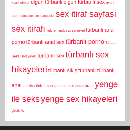
olgun türbanlı
olgun türbanlı sex
oyoh
kızını sikiyor
sex itiraf sayfası
com
rokettube tüm kategoriler
sex itirafı
türbanlı anal
turk romantik sex sahneleri
türbanlı porno
porno
türbanlı anal sex
Türbanlı
türbanlı sex
türbanlı sex
Seks Hikayeleri
hikayeleri
türbanlı sikiş
türbanlı türbanlı
yenge
anal
türk ifşa
türk türbanlı pornoları
utanmaz kızlar
yenge sex hikayeleri
ile seks
çiplak kiz