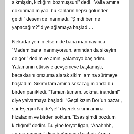
sikmişsin, kızlığımı bozmuşsun!” dedi. “Valla amına
dokunmadım yaa, bu kanların hepsi götünden
geldi!” desem de inanmadı, “Şimdi ben ne
yapacağım?” diye ağlamaya başladı…
Nekadar yemin etsem de bana inanmayınca,
“Madem bana inanmıyorsun, amından da sikeyim
de gör!” dedim ve amını yalamaya başladım.
Yalamanın etkisiyle gevşemeye başlamıştı,
bacaklarını omzuma alarak sikimi amına sürtmeye
başladım. Sikimi tam amına sokacağım anda bu
birden panikledi, “Tamam tamam, sokma, inandım!”
diye yalvarmaya başladı. “Geçti kızım Bor’un pazarı,
sür Eşeğini Niğde’ye!” diyerek sikimi amına
hizaladım ve birden soktum, “Esas şimdi bozdum
kızlığını!” dedim. Bu yine feryat figan, “Aaahhhh,
annaaaammm!” diye bağırmaya başladı. Ama o