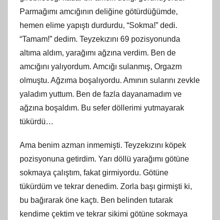
Parmağımı amcığının deliğine götürdüğümde,
hemen elime yapıştı durdurdu, “Sokma!” dedi.
“Tamam!” dedim. Teyzekızını 69 pozisyonunda
altıma aldım, yarağımı ağzına verdim. Ben de
amcığını yalıyordum. Amcığı sulanmış, Orgazm
olmuştu. Ağzıma boşalıyordu. Amının sularını zevkle
yaladım yuttum. Ben de fazla dayanamadım ve
ağzına boşaldım. Bu sefer döllerimi yutmayarak
tükürdü…
Ama benim azman inmemişti. Teyzekızını köpek
pozisyonuna getirdim. Yarı döllü yarağımı götüne
sokmaya çalıştım, fakat girmiyordu. Götüne
tükürdüm ve tekrar denedim. Zorla başı girmişti ki,
bu bağırarak öne kaçtı. Ben belinden tutarak
kendime çektim ve tekrar sikimi götüne sokmaya