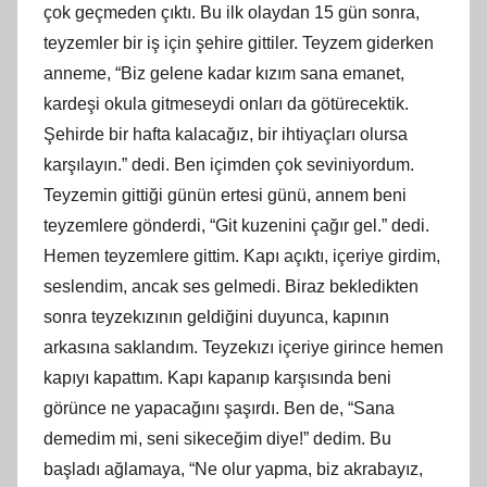
çok geçmeden çıktı. Bu ilk olaydan 15 gün sonra,
teyzemler bir iş için şehire gittiler. Teyzem giderken
anneme, “Biz gelene kadar kızım sana emanet,
kardeşi okula gitmeseydi onları da götürecektik.
Şehirde bir hafta kalacağız, bir ihtiyaçları olursa
karşılayın.” dedi. Ben içimden çok seviniyordum.
Teyzemin gittiği günün ertesi günü, annem beni
teyzemlere gönderdi, “Git kuzenini çağır gel.” dedi.
Hemen teyzemlere gittim. Kapı açıktı, içeriye girdim,
seslendim, ancak ses gelmedi. Biraz bekledikten
sonra teyzekızının geldiğini duyunca, kapının
arkasına saklandım. Teyzekızı içeriye girince hemen
kapıyı kapattım. Kapı kapanıp karşısında beni
görünce ne yapacağını şaşırdı. Ben de, “Sana
demedim mi, seni sikeceğim diye!” dedim. Bu
başladı ağlamaya, “Ne olur yapma, biz akrabayız,