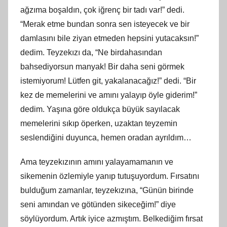
ağzıma boşaldın, çok iğrenç bir tadı var!” dedi.
“Merak etme bundan sonra sen isteyecek ve bir
damlasını bile ziyan etmeden hepsini yutacaksın!”
dedim. Teyzekızı da, “Ne birdahasından
bahsediyorsun manyak! Bir daha seni görmek
istemiyorum! Lütfen git, yakalanacağız!” dedi. “Bir
kez de memelerini ve amını yalayıp öyle giderim!”
dedim. Yaşına göre oldukça büyük sayılacak
memelerini sıkıp öperken, uzaktan teyzemin
seslendiğini duyunca, hemen oradan ayrıldım…
Ama teyzekızının amını yalayamamanın ve
sikemenin özlemiyle yanıp tutuşuyordum. Fırsatını
bulduğum zamanlar, teyzekızına, “Günün birinde
seni amından ve götünden sikeceğim!” diye
söylüyordum. Artık iyice azmıştım. Belkediğim fırsat