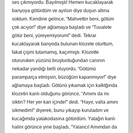
ses çıkmıyordu. Bayılmıştı! Hemen kucaklayarak
banyoya götürdüm ve ayılsın diye duşun altına
soktum. Kendine gelince, “Mahvettin beni, götüm
çok acıyor!” diye ağlamaya başladı ve “Tuvalete
götür beni, yüreyemiyorum!” dedi. Tekrar
kucaklayarak banyoda bulunan klozete oturttum,
fakat çişini tutamamış, kaçırmıştı. Klozette
otururuken yüzünü bruşturduğundan canının
nekadar yandığı belli oluyordu, “Götümü
paramparça etmişsin, büzüğüm kapanmıyor!” diye
ağlamaya başladı. Götünü yıkamak için kalktğında
klozetin kanlı olduğunu görünce, “Amımı da mı
siktin? Her yer kan içinde!” dedi. “Hayır, valla amını
sikmedim!” diyerek, bunu yıkayıp kuruladım ve
kucağımda yatakodasına götürdüm. Yatağın kanlı
halini görünce yine başladı, “Yalancı! Amımdan da