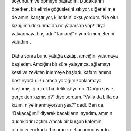
soyundum ve öpmeye başladım. Dudaklarını
öperken, bir elimle göğüslerini sıkıyor, diğer elimle
de amını karıştırıyor, klitorisini okşuyordum. “Ne olur
kızlığıma dokunma da ne yaparsan yap!” diye
yalvarmaya başladı. “Tamam!” diyerek memelerini
yaladım…
Daha sonra bunu yatağa uzatıp, amcığını yalamaya
başladım. Amcığını bir süre yalayınca, ağlamayı
kesti ve zevkten inlemeye başladı, kafamı amına
bastırıyordu. Bu arada yarağım zonklamaya
başlamış, girecek bir delik istiyordu, “Doğru söyle,
gerçekten kızmısın?” diye sordum. “Valla da billa da
kızım, niye inanmıyorsun yaa?” dedi. Ben de,
“Bakacağım!” diyerek bacaklarını ayırdım, amının
dudaklarını açtım. Ancak bir kurşun kalemin
girebileceği kadar bir amcık deliği görünüyordu.