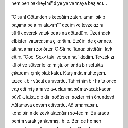
hem ben bakireyim!” diye yalvarmaya başladı…
“Olsun! Götünden sikeceğim zaten, amını sikip
başıma bela mı alayım?” dedim ve teyzekızını
sürükleyerek yatak odasına götürdüm. Üzerindeki
elbisleri yırtarcasına çıkarttım. Eteğini de çkarınca,
altına amını zor örten G-String Tanga giydiğini fark
ettim, “Ooo, Sexy takılıyorsun ha!” dedim. Teyzekızı
külot ve sütyenle kalmıştı, onlarıda bir solukta
çıkardım, çırılçıplak kaldı. Karşımda muhteşem,
tazecik bir vücut duruyordu. Tahminim bir hafta önce
traş edilmiş amı ve avuçlarıma sığmayacak kadar
büyük, fakat dip diri göğüsleri gözlerimin önündeydi.
Ağlamaya devam ediyordu. Ağlamamasını,
kendisinin de zevk alacağını söyledim. Bu arada
benim yarak şahlanmıştı bile. Ben de hemen