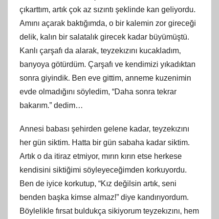
çıkarttım, artık çok az sızıntı şeklinde kan geliyordu.
Amını açarak baktığımda, o bir kalemin zor gireceği
delik, kalın bir salatalık girecek kadar büyümüştü.
Kanlı çarşafı da alarak, teyzekızını kucakladım,
banyoya götürdüm. Çarşafı ve kendimizi yıkadıktan
sonra giyindik. Ben eve gittim, anneme kuzenimin
evde olmadığını söyledim, “Daha sonra tekrar
bakarım.” dedim…
Annesi babası şehirden gelene kadar, teyzekızını
her gün siktim. Hatta bir gün sabaha kadar siktim.
Artık o da itiraz etmiyor, mırın kırın etse herkese
kendisini siktiğimi söyleyeceğimden korkuyordu.
Ben de iyice korkutup, “Kız değilsin artık, seni
benden başka kimse almaz!” diye kandırıyordum.
Böylelikle fırsat buldukça sikiyorum teyzekızını, hem