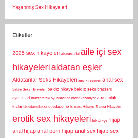
Yaşanmış Sex Hikayeleri
Etiketler
aile içi sex
2025 sex hikayeleri
ablasını sikti
hikayeleri
aldatan eşler
Aldatanlar Seks Hikayeleri
anal sex
amcık resimleri
baldız hikaye
baldız seks
brazzers
Bakire Seks Hikayeleri
cıplak
oyunculari
brazzerstaki oyuncular ne kadar kazanıyor 2018
kızlar
doedaporno
Ensest Hikaye
dixiedamelioxxx
Ensest Hikayeler
erotik sex hikayeleri
hijap
hdxtürkçe
anal
hijap anal porn
hijap anal sex
hijap sex