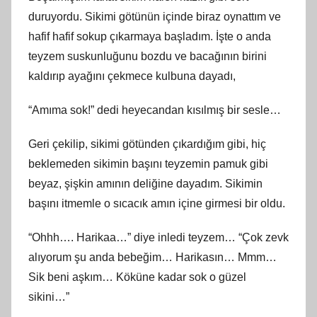
duruyordu. Sikimi götünün içinde biraz oynattım ve
hafif hafif sokup çıkarmaya başladım. İşte o anda
teyzem suskunluğunu bozdu ve bacağının birini
kaldırıp ayağını çekmece kulbuna dayadı,
“Amıma sok!” dedi heyecandan kısılmış bir sesle…
Geri çekilip, sikimi götünden çıkardığım gibi, hiç
beklemeden sikimin başını teyzemin pamuk gibi
beyaz, şişkin amının deliğine dayadım. Sikimin
başını itmemle o sıcacık amın içine girmesi bir oldu.
“Ohhh…. Harikaa…” diye inledi teyzem… “Çok zevk
alıyorum şu anda bebeğim… Harikasın… Mmm…
Sik beni aşkım… Köküne kadar sok o güzel
sikini…”