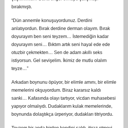
bırakmıştı.
“Dün annemle konuşuyordunuz. Derdini
anlatıyordun. Bırak derdine derman olayım. Bırak
doyurayım ben seni teyzem… İstemediğin kadar
doyurayım seni… Bıktım artık seni hayal ede ede
otuzbir çekmekten… Sen de adam akıllı seks
istiyorsun. Gel sevişelim. İkimiz de mutlu olalım
teyze…”
Arkadan boynunu öpüyor, bir elimle amını, bir elimle
memelerini okşuyordum. Biraz kararsız kaldı
sanki… Kafasında olayı tartıyor, vicdan muhasebesi
yapıyor olmalıydı. Dudaklarım kulak memelerinde,
boynunda dolaştıkça ürperiyor, dudakları titriyordu.
Teyzem bir anda birden kendini saldı, itiraz etmeyi