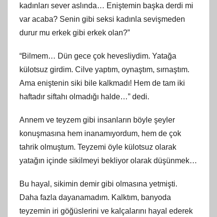
kadınları sever aslında… Eniştemin başka derdi mi
var acaba? Senin gibi seksi kadınla sevişmeden
durur mu erkek gibi erkek olan?”
“Bilmem… Dün gece çok hevesliydim. Yatağa
külotsuz girdim. Cilve yaptım, oynaştım, sırnaştım.
Ama eniştenin siki bile kalkmadı! Hem de tam iki
haftadır siftahı olmadığı halde…” dedi.
Annem ve teyzem gibi insanların böyle şeyler
konuşmasına hem inanamıyordum, hem de çok
tahrik olmuştum. Teyzemi öyle külotsuz olarak
yatağın içinde sikilmeyi bekliyor olarak düşünmek…
Bu hayal, sikimin demir gibi olmasına yetmişti.
Daha fazla dayanamadım. Kalktım, banyoda
teyzemin iri göğüslerini ve kalçalarını hayal ederek