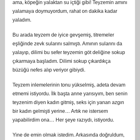
ama, köpeğin yalaktan su içtiği gibi! Teyzemin amını
yalamaya doymuyordum, rahat on dakika kadar
yaladım.
Bu arada teyzem de iyice gevşemiş, titremeler
eşliğinde zevk sularını salmıştı. Amının sularını da
yalayıp, dilimi bu sefer teyzemin göt deliğine sokup
çıkarmaya başladım. Dilimi sokup çıkardıkça
büzüğü nefes alıp veriyor gibiydi.
Teyzem inlemelerinin tonu yükselmiş, adeta devam
etmemi istiyordu. İlk başta anne yarısıyım, ben senin
teyzenim diyen kadın gitmiş, seks için yanan azgın
bir kadın gelmişti yerine… Artık ne istersem
yapabilirdim ona… Her şeye razıydı, istiyordu.
Yine de emin olmak istedim. Arkasında doğruldum,