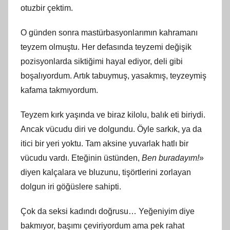
otuzbir çektim.
O günden sonra mastürbasyonlarımın kahramanı
teyzem olmuştu. Her defasında teyzemi değişik
pozisyonlarda siktiğimi hayal ediyor, deli gibi
boşalıyordum. Artık tabuymuş, yasakmış, teyzeymiş
kafama takmıyordum.
Teyzem kırk yaşında ve biraz kilolu, balık eti biriydi.
Ancak vücudu diri ve dolgundu. Öyle sarkık, ya da
itici bir yeri yoktu. Tam aksine yuvarlak hatlı bir
vücudu vardı. Eteğinin üstünden,
Ben buradayım!
»
diyen kalçalara ve bluzunu, tişörtlerini zorlayan
dolgun iri göğüslere sahipti.
Çok da seksi kadındı doğrusu… Yeğeniyim diye
bakmıyor, başımı çeviriyordum ama pek rahat