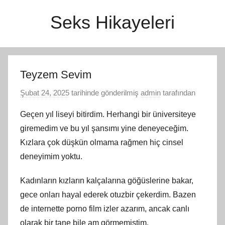
İçeriğe
Seks Hikayeleri
atla
Teyzem Sevim
Şubat 24, 2025
tarihinde gönderilmiş
admin
tarafından
Geçen yıl liseyi bitirdim. Herhangi bir üniversiteye
giremedim ve bu yıl şansımı yine deneyeceğim.
Kızlara çok düşkün olmama rağmen hiç cinsel
deneyimim yoktu.
Kadınların kızların kalçalarına göğüslerine bakar,
gece onları hayal ederek otuzbir çekerdim. Bazen
de internette porno film izler azarım, ancak canlı
olarak bir tane bile am görmemiştim.