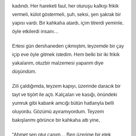
kadındı. Her hareketi faul, her oturuşu kalkışı frikik
vermeli, külot göstermeli, şuh, seksi, şen şakrak bir
yapısı vardı. Bir kahkaha atardı, içim titrerdi yeminle,
öyle etkilerdi insanı…
Ertesi gün dershaneden çıkmıştım, teyzemde bir çay
içip eve öyle gitmek istedim. Hem belki bir iki frikik
yakalarım, otuzbir malzemesi yaparım diye
düşündüm.
Zili çaldığımda, teyzem kapıyı, üzerinde daracık bir
tayt ve tişört ile açtı. Kalçaları ve kasığı, önündeki
yumruk gibi kabarık amcığı bütün hatlarıyla belli
oluyordu. Gözümü ayıramıyordum. Teyzem
bakışlarımı görünce bir kahkaha attı yine,
“Ahmet sen otur canım… Ben üzerime bir etek