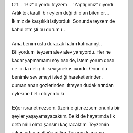
Off… “Biz” diyordu teyzem… “Yaptığımız” diyordu.
Artık tek taraflı bir eylem değildi olan bitenler…
İkimiz de karşılıklı istiyorduk. Sonunda teyzem de
kabul etmişti bu durumu…
Ama benim uslu duracak halim kalmamıştı.
Biliyordum, teyzem alev alev yanıyordu. Her ne
kadar yapmamamı söylese de, istemiyorum dese
de, o da deli gibi sevişmek istiyordu. Onun da
benimle sevişmeyi istediği hareketlerinden,
dumanlanan gözlerinden, titreyen dudaklarından
öylesine belli oluyordu ki…
Eğer ısrar etmezsem, üzerine gitmezsem onunla bir
şeyler yaşayamayacaktım. Belki de hayatımda ilk
defa milli olma şansını kaçıracaktım. Teyzemin
arkasından mutfağa gittim. Teyzem tezgahın