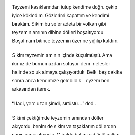
Teyzemi kasıklarından tutup kendime doğru çekip
iyice kökledim. Gözlerimi kapattım ve kendimi
bıraktım. Sikim bu sefer adeta bir volkan gibi
teyzemin amının dibine dölleri boşaltıyordu.
Boşalmam bitince teyzemin üzerine yığılıp kaldım.
Sikim teyzemin amının içinde küçülmüştü. Ama
ikimiz de burnumuzdan soluyor, derin nefesler
halinde soluk almaya çalışıyorduk. Belki beş dakika
sonra anca kendimize gelebildik. Teyzem beni
arkasından iterek,
“Hadi, yere uzan şimdi, sırtüstü…” dedi.
Sikimi çektiğimde teyzemin amından döller
akıyordu, benim de sikim ve taşaklarım döllerden
yapış yapış olmuştu. O halde halıya sırt üstü yattım.