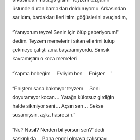
üstünde duran bardakları dolduruyordu. Arkasından
sarıldım, bardakları ileri ittim, göğüslerini avuçladım,
“Yanıyorum teyze! Senin için ölüp geberiyorum!”
dedim. Teyzem memelerini sıkan ellerimi tutup
çekmeye çalıştı ama başaramıyordu. Sımsıkı
kavramıştım o koca memeleri…
“Yapma bebeğim… Evliyim ben… Enişten…”
“Eniştem sana bakmıyor teyzem… Seni
doyuramıyor kocan… Yatağa külotsuz girdiğin
halde sikmiyor seni… Açsın sen… Sekse
susamışsın, aşka hasretsin.”
“Ne? Nasıl? Nerden biliyorsun sen?” dedi
şaşkınlıkla… Bana engel olmaya çalışmayı