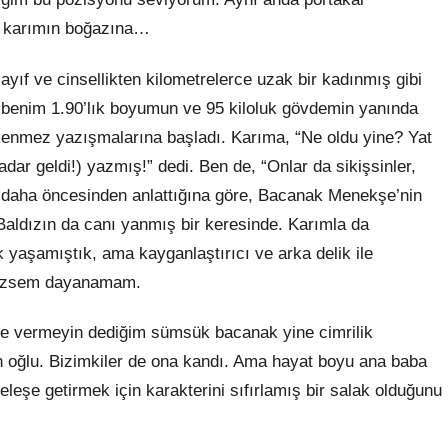
ım karımın boğazına…
ayıf ve cinsellikten kilometrelerce uzak bir kadı
nm
ış gibi
 benim 1.90’lık boyumun ve 95 kiloluk gövdemin yanında
tükenmez yazışmalarına başladı. Karıma, “Ne oldu yine? Yat
dar geldi!) yazmış!” dedi. Ben de, “Onlar da sikişsinler,
n daha öncesinden anlattığına göre, Bacanak Menekşe’nin
aldızın da canı yanmış bir keresinde. Karımla da
k yaşamıştık, ama kayganlaştırıcı ve arka delik ile
mezsem dayanamam.
fe vermeyin dediğim sümsük bacanak yine cimrilik
oğlu. Bizimkiler de ona kandı. Ama hayat boyu ana baba
beleşe
getirmek
için karakterini sıfırlamış bir salak olduğunu