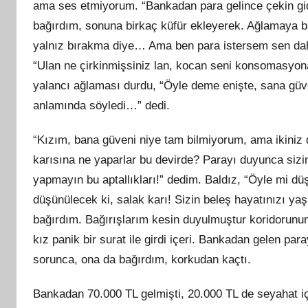
ama ses etmiyorum. “Bankadan para gelince çekin gid
bağırdım, sonuna birkaç küfür ekleyerek. Ağlamaya 
yalnız bırakma diye… Ama ben para istersem sen dah
“Ulan ne çirkinmişsiniz lan, kocan seni konsomasyona 
yalancı ağlaması durdu, “Öyle deme enişte, sana güve
anlamında söyledi…” dedi.
“Kızım, bana güveni niye tam bilmiyorum, ama ikiniz 
karısına ne yaparlar bu devirde? Parayı duyunca sizi
yapmayın bu aptallıkları!” dedim. Baldız, “Öyle mi düş
düşünülecek
ki
, salak karı! Sizin beleş hayatınızı ya
bağırdım. Bağırışlarım kesin duyulmuştur koridorunu
kız
panik
bir surat ile girdi içeri. Bankadan gelen para
sorunca, ona da bağırdım, korkudan kaçtı.
Bankadan 70.000 TL gelmişti, 20.000 TL de seyahat iç