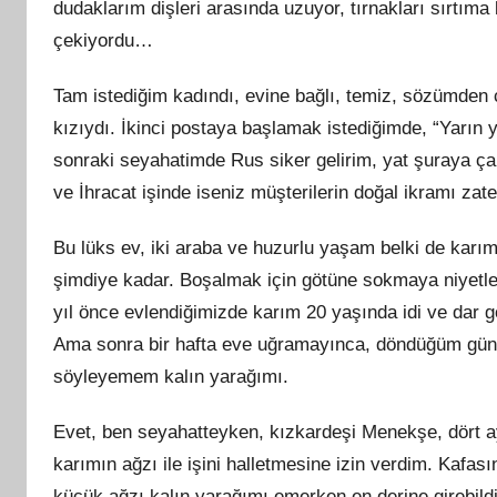
dudaklarım dişleri arasında uzuyor, tırnakları sırtıma
çekiyordu…
Tam istediğim kadındı, evine bağlı, temiz, sözümden 
kızıydı. İkinci postaya başlamak istediğimde, “Yarın 
sonraki seyahatimde Rus siker gelirim, yat şuraya ça
ve İhracat işinde iseniz müşterilerin doğal ikramı zate
Bu lüks ev, iki araba ve huzurlu yaş
am
belki de karımı
şimdiye kadar. Boşalmak için götüne sokmaya niyetle
yıl önce evlendiğimizde karım 20 yaşında idi ve dar 
Ama sonra bir hafta eve uğramayınca, döndüğüm gün ağ
söyleyemem
kal
ın yarağımı.
Evet, ben seyahatteyken, kızkardeşi Menekşe, dört ay
karımın ağzı ile işini halletmesine izin
verdim
. Kafası
küçük ağzı
kal
ın yarağımı emerken en derine girebil