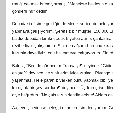
trafiği
çekmek
istemiyormuş, “Menekşe beklesin o za
gönderirim!” dedim.
Depodaki ofisime geldiğimde Menekşe içerde bekliyord
yapmaya çalışıyorum. Şerefsiz bir müşteri 150.000 Li
baldız depodan bir iki çocuk kıyafeti atmış çantasına.
rezil ediyor çalışanıma. Sinirden ağzını burnunu kıra
karımla davetliyiz, onu halletmeye çalışıyorum. Sinir
Baldız, “Ben de görmedim Fransa’yı!” deyince, “Gidi
enişte?” deyince ise sinirlerim iyice zıpladı. Piyango
yaşanmaz. Hele paranız varken bunu yapmak cibiliyet
kuruşluk bir şey sordum!” deyince, “Üç kuruş ise di
diye bağırdım. “Ne çabuk sinirlendin enişte! Ablam da 
Aa, evet, nedense beleşçi cimrilere sinirleniyorum. Ge