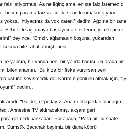
r faiz istiyormuş. Aa ne ilginç ama, enişte faiz istemez di
e, benim parama faizsiz bir iki sene konmakmış yani.
ız yoksa, ihtiyacınız da yok
zaten
!” dedim. Ağzına bir tane
da. Bebek de ağlamaya başlayınca sinirlerim iyice tepeme
derim!” deyince, “Emzir, ağlamasın boşuna, yukarıdan
af sokma bile rahatlatmıştı beni…
m ne yapsın, bir yanda ben, bir yanda bacısı, iki arada bir
imi bilen anamın, “Bu kıza bir fiske vurursan seni
vga üstüne sevişmedik de. Karımın gönlünü almak için, “İyi,
 koyum!” dedim…
ak aradı, “Geldik, depodayız! Anamı otogardan alacağım,
 dedi. Annesine TV aldıracakmış, akş
am
geri
para gelmedi bankadan. Bacanağa, “Para bir iki saate
edim. Sümsük Bacanak beyimiz bir daha köprü