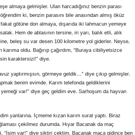
eşe almaya gelmişler. Ulan harcadığınız benzin parası
n öğrendim
ki
, benzin parasını bile anasından almış öküz
 fakat götüne don almaya, dışarıda iki lahmacun yemeye
ak. Hem de ablasının tersine, iri yarı, balık etli, alık
rine, beleş
su
var desen 100 kilometre yol giderler. Neyse,
lan karıma oldu. Bağırıp çağırdım, “Buraya cibiliyetsizce
in karaktersizi!” diye.
avuz yaptırmışsın, görmeye geldik…” diye çıkıp gelmişler.
l yapmak benim evimde. Karım telefonda geldiklerini
ş yemeği var!” diye geç geldim eve. Sarhoşum da hayvan
ndim yanlarına. İçmeme kızan karım surat yaptı. Biraz
 ağlaması çekilmez durumda. Hıyar Bacanak da maç
. “İşim var!” diye siktiri çektim. Bacanak maça gidince ben