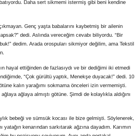
 batıyordu. Daha sert sikmemi istermiş gibi beni kendine
çıkmayan. Genç yaşta babalarını kaybetmiş bir ailenin
yapsak?” dedi. Aslında vereceğim cevabı biliyordu. “Bir
buk!” dedim. Arada orospuları sikmiyor değilim, ama Tekstil
n.
n hayal ettiğinden de fazlasıydı ve bir dediğimi iki etmedi
ndiğimde, “Çok gürültü yaptık, Menekşe duyacak!” dedi. 10
götüne kalın yarağımı sokmama önceleri izin vermemişti.
laya ağlaya almıştı götüne. Şimdi de kolaylıkla aldığını
lık bebeği ve sümsük kocası ile bize gelmişti. Söylenerek,
nı yatağın kenarından sarkıtarak ağzına dayadım. Karımın
diğim bu pozisyonu seviyorum. Aynı anda portakal