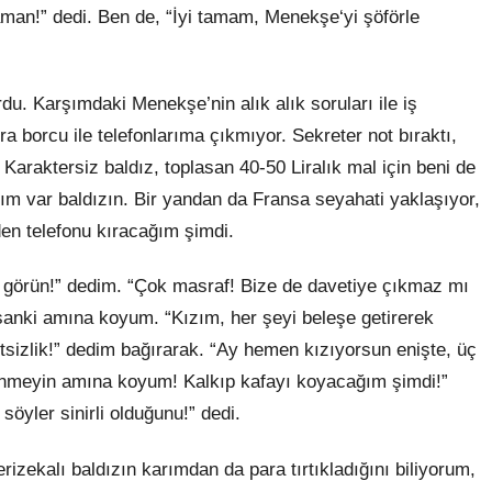
man!” dedi. Ben de, “İyi tamam, Menekşe
‘
yi şöförle
u. Karşımdaki Menekşe’nin alık alık soruları ile iş
ra borcu ile telefonlarıma çıkmıyor. Sekreter
not
bıraktı,
 Karaktersiz baldız, toplasan 40-50 Liralık mal için beni de
sım var baldızın. Bir yandan da Fransa seyahati yaklaşıyor,
den telefonu kıracağım şimdi.
n görün!” dedim. “Çok masraf! Bize de davetiye çıkmaz mı
 sanki
am
ına koyum. “Kızım, her şeyi beleşe getirerek
sizlik!” dedim bağırarak. “Ay hemen kızıyorsun enişte, üç
lenmeyin
am
ına koyum! Kalkıp kafayı koyacağım şimdi!”
söyler sinirli olduğunu!” dedi.
rizekalı baldızın karımdan da para tırtıkladığını biliyorum,