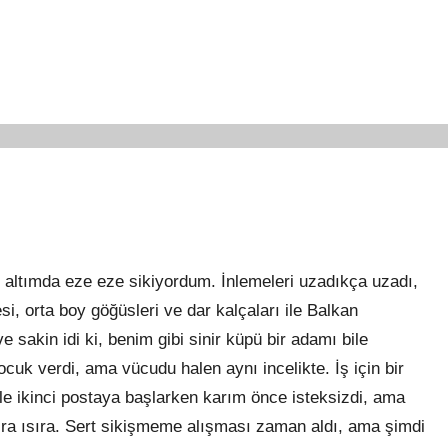
altımda eze eze sikiyordum. İnlemeleri uzadıkça uzadı,
i, orta boy göğüsleri ve dar kalçaları ile Balkan
ve sakin idi
ki
, benim gibi sinir küpü bir adamı bile
ocuk verdi, ama vücudu halen aynı incelikte. İş için bir
le ikinci postaya başlarken karım önce isteksizdi, ama
ısıra ısıra. Sert sikişmeme alışması zaman aldı, ama şimdi