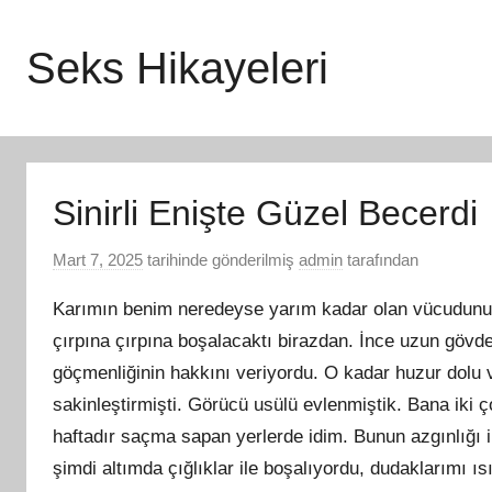
İçeriğe
atla
Seks Hikayeleri
Sinirli Enişte Güzel Becerdi
Mart 7, 2025
tarihinde gönderilmiş
admin
tarafından
Karımın benim neredeyse yarım kadar olan vücudunu 
çı
rp
ına çırpına boşalacaktı birazdan. İnce uzun gövdes
göçmenliğinin hakkını veriyordu. O kadar huzur dolu 
sakinleştirmişti. Görücü usülü evlenmiştik. Bana iki ç
haftadır saçma sapan yerlerde idim. Bunun azgınlığı i
şimdi altımda çığlıklar ile boşalıyordu, dudaklarımı 