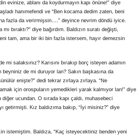
in evinize, ablanı da koydurmayın kapı önüne!” diye
başladı
han
ımefendi ve “Ben kocama dedim zaten, beni
a fazla da verirmişsin
….
” deyince nevrim döndü iyice.
mı bıraktı?” diye bağırdım. Baldızın suratı değişti,
ni tam, ama bir iki bin fazla istersem, hayır demezsin
de mi salaksınız? Karısını bırakıp borç isteyen adamın
n beyniniz de mi duruyor lan? Sakın başkasına da
ünülür enişte?” dedi tekrar zırlaya zırlaya. “Ne
şamak için orospuların yemedikleri yarak kalmıyor lan!” diye
n diğer ucundan. O sırada kapı çaldı, muhasebeci
yı getirmişti. Kız baldızıma bakıp, “İyi misiniz?” diye
in istemiş
tim
. Baldıza, “Kaç isteyecektiniz benden yeni