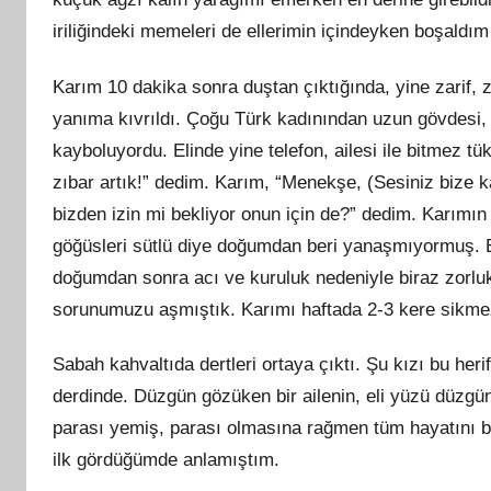
iriliğindeki memeleri de ellerimin içindeyken boşald
Karım 10 dakika sonra duştan çıktığında, yine zarif, z
yanıma kıvrıldı. Çoğu Türk kadınından uzun gövdesi,
kayboluyordu. Elinde yine telefon, ailesi ile bitmez 
zıbar artık!” dedim. Karım, “Menekşe, (Sesiniz bize ka
bizden izin mi bekliyor onun için de?” dedim. Karımı
göğüsleri sütlü diye doğumdan beri yanaşmıyormuş. B
doğumdan sonra
ac
ı ve kuruluk nedeniyle biraz zorlu
sorunumuzu aşmıştık. Karımı haftada 2-3 kere sik
Sabah kahvaltıda dertleri ortaya çıktı. Ş
u
kızı bu heri
derdinde. Düzgün gözüken bir ailenin,
eli
yüzü düzgün 
parası yemiş, parası olmasına rağmen tüm hayatını 
ilk gördüğümde anlamıştım.