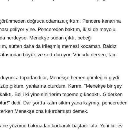
a görünmeden doğruca odamıza çıktım. Pencere kenarına
sı geliyor yine. Pencereden baktım, ikisi de mayolu.
nda nerdeyse. Menekşe sudan çıktı, bebeği
rım, sütten daha da irileşmiş memesi kocaman. Baldız
kafasından büyük ve sert duruyor. Vücudu dersen, tam
duyunca toparlandılar, Menekşe hemen gömleğini giydi
yüzüp çıktım, yanlarına oturdum. Karım, “Menekşe bir şey
alktı. Belli
ki
yine sinirlerim tepeme çıkacaktı. Giderken
ur!” dedi. Dar şortta kalın
sikim
yana kaymış, pencereden
yüzerken Menekşe ona kıkırdamıştı demek.
ine yüzüme bakmadan korkarak başladı lafa. Yeni bir ev