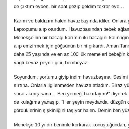
de çıktım evden, bir saat gezip geldim tekrar eve…
Karım ve baldızım halen havuzbaşında idiler. Onlar
Laptopumu alıp oturdum. Havuzbaşından bebek ağlama
Menekşe’nin bir bacağı karımın iki bacağını
kal
ınlığı
alıp
emzirmek
için göğsünün birini çıkardı. Aman Tan
daha 25 yaşında ve en az 100’lük memeleri bebeğin 
yağlı beyaz peynir gibi, bembeyaz.
Soyundum, şortumu giyip indim havuzbaşına. Sesimi 
sırtına. Onlarla ilgilenmeden havuza atladım. Biraz 
soracakmış sana… Ben yemeği hazırlayım!” diyerek k
de kulağıma yanaşıp, “Her şeyin meydanda, düzgün ot
gördüklerinin şişkinliğini taşıyor halen. Demin ben 
Menekşe 10 yıldır benimle korkarak konuştuğundan, y