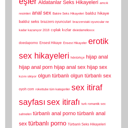
eşler
Aldatanlar Seks Hikayeleri
amcık
anal sex
baldız hikaye
resimleri
Bakire Seks Hikayeleri
baldız seks
brazzers oyunculari
brazzerstaki oyuncular ne
cıplak kızlar
kadar kazanıyor 2018
dixiedamelioxxx
erotik
doedaporno
Ensest Hikaye
Ensest Hikayeler
sex hikayeleri
hijap anal
hdxtürkçe
hijap anal porn
hijap anal sex
hijap sex
olgun türbanlı
olgun türbanlı sex
kızını sikiyor
sex itiraf
oyoh com
rokettube tüm kategoriler
sayfası
sex itirafı
turk romantik sex
türbanlı anal porno
türbanlı anal
sahneleri
türbanlı porno
sex
Türbanlı Seks Hikayeleri