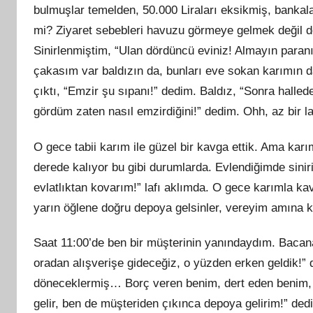
bulmuşlar
temelden
, 50.000 Liraları eksikmiş, bankala
mi? Ziyaret sebebleri havuzu görmeye gelmek değil d
Sinirlenmiş
tim
, “Ulan dördüncü eviniz! Almayın paran
çakasım var baldızın da, bunları eve sokan karımın 
çıktı, “Emzir şu sıpanı!” dedim. Baldız, “Sonra halle
gördüm zaten nasıl emzirdiğini!” dedim. Ohh, az bir l
O gece tabii karım ile güzel bir kavga ettik. Ama karı
derede kalıyor bu gibi durumlarda. Evlendiğimde sinir
evlatlıktan kovarım!” lafı aklımda. O gece karımla ka
yarın öğlene doğ
ru
depoya gelsinler, vereyim amına
Saat 11:00’de ben bir müşterinin yanındaydım. Bacan
oradan alışverişe gideceğiz, o yüzden erken geldik!”
döneceklermiş… Borç veren benim, dert eden benim, 
gelir, ben de müşteriden çıkınca depoya gelirim!” d