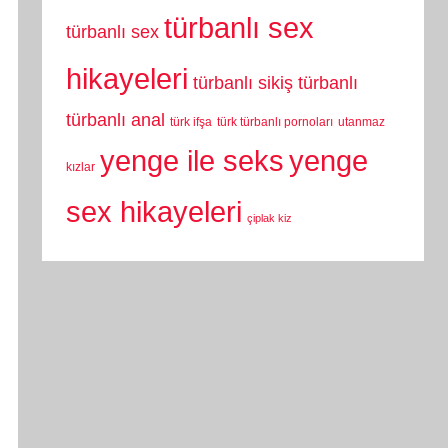
türbanlı sex
türbanlı sex
hikayeleri
türbanlı sikiş
türbanlı
türbanlı anal
türk ifşa
türk türbanlı pornoları
utanmaz
yenge
yenge ile seks
kızlar
sex hikayeleri
çiplak kiz