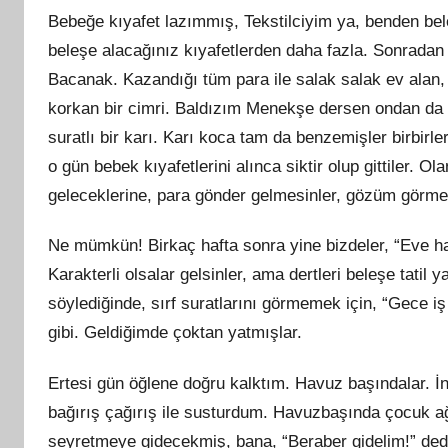
Bebeğe kıyafet lazımmış, Tekstilciyim ya, benden bel
beleşe alacağınız kıyafetlerden daha fazla. Sonrada
Bacanak. Kazandığı tüm para ile salak salak ev
alan
,
korkan bir cimri. Baldızım Menekşe dersen ondan da sal
suratlı bir karı. Karı koca tam da benzemişler birbirle
o gün bebek kıyafetlerini alınca siktir olup gittiler. O
geleceklerine, para gönder gelmesinler, gözüm görmes
Ne mümkün! Birkaç hafta sonra yine bizdeler, “Eve h
Karakterli olsalar gelsinler, ama dertleri beleşe tati
söylediğinde, sı
rf
suratlarını görmemek için, “Gece i
gibi. Geldiğimde çoktan yatmışlar.
Ertesi gün öğlene doğ
ru
kalktım. Havuz başındalar. İ
bağırış çağırış ile susturdum. Havuzbaşında çocuk
seyretmeye gidecekmiş, bana, “Beraber gidelim!” dedi