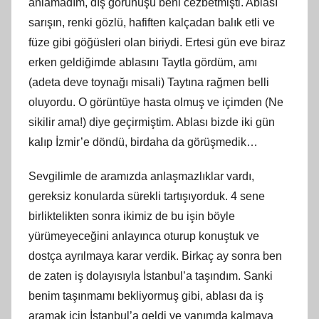
anlamadım, dış görünüşü beni cezbetmişti. Ablası
sarışın, renki gözlü, hafiften kalçadan balık etli ve
füze gibi göğüsleri olan biriydi. Ertesi gün eve biraz
erken geldiğimde ablasını Taytla gördüm, amı
(adeta deve toynağı misali) Taytına rağmen belli
oluyordu. O görüntüye hasta olmuş ve içimden (Ne
sikilir ama!) diye geçirmiştim. Ablası bizde iki gün
kalıp İzmir’e döndü, birdaha da görüşmedik…
Sevgilimle de aramızda anlaşmazlıklar vardı,
gereksiz konularda sürekli tartışıyorduk. 4 sene
birliktelikten sonra ikimiz de bu işin böyle
yürümeyeceğini anlayınca oturup konuştuk ve
dostça ayrılmaya karar verdik. Birkaç ay sonra ben
de zaten iş dolayısıyla İstanbul’a taşındım. Sanki
benim taşınmamı bekliyormuş gibi, ablası da iş
aramak için İstanbul’a geldi ve yanımda kalmaya