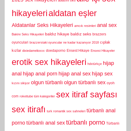
ablasını sikti
hikayeleri
aldatan eşler
Aldatanlar Seks Hikayeleri
anal sex
amcık resimleri
baldız hikaye
baldız seks
brazzers
Bakire Seks Hikayeleri
cıplak
oyunculari
brazzerstaki oyuncular ne kadar kazanıyor 2018
kızlar
doedaporno
Ensest Hikaye
dixiedamelioxxx
Ensest Hikayeler
erotik sex hikayeleri
hijap
hdxtürkçe
anal
hijap anal porn
hijap anal sex
hijap sex
olgun türbanlı
olgun türbanlı sex
oyoh
kızını sikiyor
sex itiraf sayfası
com
rokettube tüm kategoriler
sex itirafı
türbanlı anal
turk romantik sex sahneleri
türbanlı porno
porno
türbanlı anal sex
Türbanlı