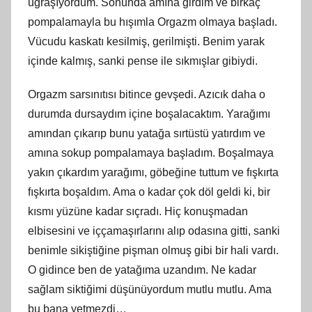
uğraşıyordum. Sonunda amına girdim ve birkaç
pompalamayla bu hışımla Orgazm olmaya başladı.
Vücudu kaskatı kesilmiş, gerilmişti. Benim yarak
içinde kalmış, sanki pense ile sıkmışlar gibiydi.
Orgazm sarsınıtısı bitince gevşedi. Azıcık daha o
durumda dursaydım içine boşalacaktım. Yarağımı
amından çıkarıp bunu yatağa sırtüstü yatırdım ve
amına sokup pompalamaya başladım. Boşalmaya
yakın çıkardım yarağımı, göbeğine tuttum ve fışkırta
fışkırta boşaldım. Ama o kadar çok döl geldi ki, bir
kısmı yüzüne kadar sıçradı. Hiç konuşmadan
elbisesini ve iççamaşırlarını alıp odasına gitti, sanki
benimle sikiştiğine pişman olmuş gibi bir hali vardı.
O gidince ben de yatağıma uzandım. Ne kadar
sağlam siktiğimi düşünüyordum mutlu mutlu. Ama
bu bana yetmezdi…