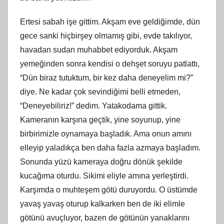
Ertesi sabah işe gittim. Akşam eve geldiğimde, dün
gece sanki hiçbirşey olmamış gibi, evde takılıyor,
havadan sudan muhabbet ediyorduk. Akşam
yemeğinden sonra kendisi o dehşet soruyu patlattı,
“Dün biraz tutuktum, bir kez daha deneyelim mi?”
diye. Ne kadar çok sevindiğimi belli etmeden,
“Deneyebiliriz!” dedim. Yatakodama gittik.
Kameranın karşına geçtik, yine soyunup, yine
birbirimizle oynamaya başladık. Ama onun amını
elleyip yaladıkça ben daha fazla azmaya başladım.
Sonunda yüzü kameraya doğru dönük şekilde
kucağıma oturdu. Sikimi eliyle amına yerleştirdi.
Karşımda o muhteşem götü duruyordu. O üstümde
yavaş yavaş oturup kalkarken ben de iki elimle
götünü avuçluyor, bazen de götünün yanaklarını