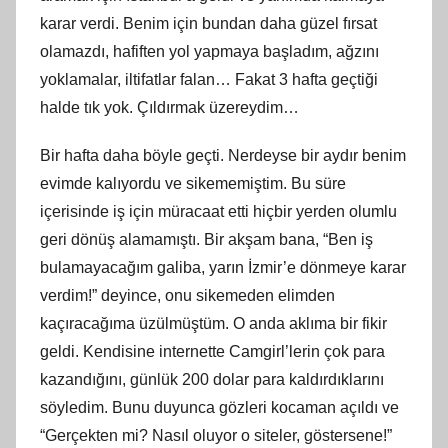
karar verdi. Benim için bundan daha güzel fırsat
olamazdı, hafiften yol yapmaya başladım, ağzını
yoklamalar, iltifatlar falan… Fakat 3 hafta geçtiği
halde tık yok. Çıldırmak üzereydim…
Bir hafta daha böyle geçti. Nerdeyse bir aydır benim
evimde kalıyordu ve sikememiştim. Bu süre
içerisinde iş için müracaat etti hiçbir yerden olumlu
geri dönüş alamamıştı. Bir akşam bana, “Ben iş
bulamayacağım galiba, yarın İzmir’e dönmeye karar
verdim!” deyince, onu sikemeden elimden
kaçıracağıma üzülmüştüm. O anda aklıma bir fikir
geldi. Kendisine internette Camgirl’lerin çok para
kazandığını, günlük 200 dolar para kaldırdıklarını
söyledim. Bunu duyunca gözleri kocaman açıldı ve
“Gerçekten mi? Nasıl oluyor o siteler, göstersene!”