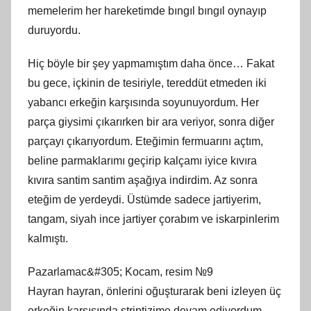
memelerim her hareketimde bıngıl bıngıl oynayıp
duruyordu.
Hiç böyle bir şey yapmamıştım daha önce… Fakat
bu gece, içkinin de tesiriyle, tereddüt etmeden iki
yabancı erkeğin karşısında soyunuyordum. Her
parça giysimi çıkarırken bir ara veriyor, sonra diğer
parçayı çıkarıyordum. Eteğimin fermuarını açtım,
beline parmaklarımı geçirip kalçamı iyice kıvıra
kıvıra santim santim aşağıya indirdim. Az sonra
eteğim de yerdeydi. Üstümde sadece jartiyerim,
tangam, siyah ince jartiyer çorabım ve iskarpinlerim
kalmıştı.
Pazarlamac&#305; Kocam, resim №9
Hayran hayran, önlerini oğuşturarak beni izleyen üç
erkeğin karşısında striptizime devam ediyordum.