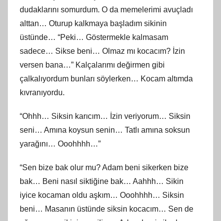
dudaklarını somurdum. O da memelerimi avuçladı
alttan… Oturup kalkmaya başladım sikinin
üstünde… “Peki… Göstermekle kalmasam
sadece… Sikse beni… Olmaz mı kocacım? İzin
versen bana…” Kalçalarımı değirmen gibi
çalkalıyordum bunları söylerken… Kocam altımda
kıvranıyordu.
“Ohhh… Siksin karıcım… İzin veriyorum… Siksin
seni… Amına koysun senin… Tatlı amına soksun
yarağını… Ooohhhh…”
“Sen bize bak olur mu? Adam beni sikerken bize
bak… Beni nasıl siktiğine bak… Aahhh… Sikin
iyice kocaman oldu aşkım… Ooohhhh… Siksin
beni… Masanın üstünde siksin kocacım… Sen de