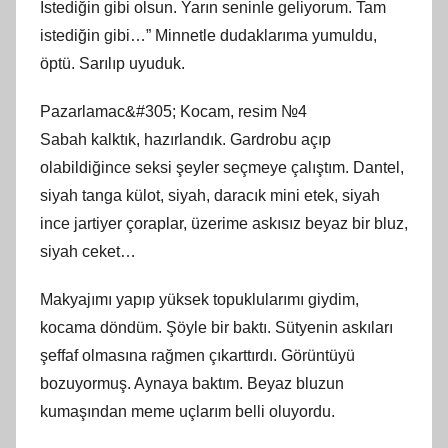
İstediğin gibi olsun. Yarın seninle geliyorum. Tam
istediğin gibi…” Minnetle dudaklarıma yumuldu,
öptü. Sarılıp uyuduk.
Pazarlamac&#305; Kocam, resim №4
Sabah kalktık, hazırlandık. Gardrobu açıp
olabildiğince seksi şeyler seçmeye çalıştım. Dantel,
siyah tanga külot, siyah, daracık mini etek, siyah
ince jartiyer çoraplar, üzerime askısız beyaz bir bluz,
siyah ceket…
Makyajımı yapıp yüksek topuklularımı giydim,
kocama döndüm. Şöyle bir baktı. Sütyenin askıları
şeffaf olmasına rağmen çıkarttırdı. Görüntüyü
bozuyormuş. Aynaya baktım. Beyaz bluzun
kumaşından meme uçlarım belli oluyordu.