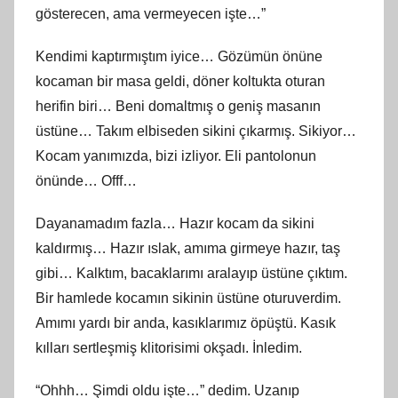
gösterecen, ama vermeyecen işte…”
Kendimi kaptırmıştım iyice… Gözümün önüne
kocaman bir masa geldi, döner koltukta oturan
herifin biri… Beni domaltmış o geniş masanın
üstüne… Takım elbiseden sikini çıkarmış. Sikiyor…
Kocam yanımızda, bizi izliyor. Eli pantolonun
önünde… Offf…
Dayanamadım fazla… Hazır kocam da sikini
kaldırmış… Hazır ıslak, amıma girmeye hazır, taş
gibi… Kalktım, bacaklarımı aralayıp üstüne çıktım.
Bir hamlede kocamın sikinin üstüne oturuverdim.
Amımı yardı bir anda, kasıklarımız öpüştü. Kasık
kılları sertleşmiş klitorisimi okşadı. İnledim.
“Ohhh… Şimdi oldu işte…” dedim. Uzanıp