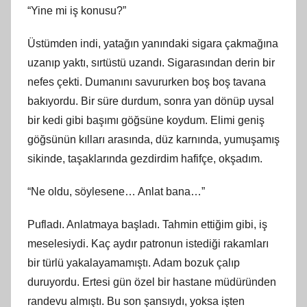
“Yine mi iş konusu?”
Üstümden indi, yatağın yanındaki sigara çakmağına
uzanıp yaktı, sırtüstü uzandı. Sigarasından derin bir
nefes çekti. Dumanını savururken boş boş tavana
bakıyordu. Bir süre durdum, sonra yan dönüp uysal
bir kedi gibi başımı göğsüne koydum. Elimi geniş
göğsünün kılları arasında, düz karnında, yumuşamış
sikinde, taşaklarında gezdirdim hafifçe, okşadım.
“Ne oldu, söylesene… Anlat bana…”
Pufladı. Anlatmaya başladı. Tahmin ettiğim gibi, iş
meselesiydi. Kaç aydır patronun istediği rakamları
bir türlü yakalayamamıştı. Adam bozuk çalıp
duruyordu. Ertesi gün özel bir hastane müdüründen
randevu almıştı. Bu son şansıydı, yoksa işten