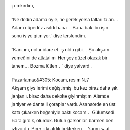
çemkirdim,
“Ne dedin adama öyle, ne gerekiyorsa lafları falan…
Adam düpedüz asıldı bana… Bana bak, bu işin
sonu iyiye gitmiyor.” diye terslendim.
“Karıcım, nolur idare et. İş oldu gibi… Şu akşam
yemeğini de atlatalım. Her şey güzel olacak bir
tanem… Bozma lütfen…” diye yalvardı.
Pazarlamac&#305; Kocam, resim №7
Akşam giysilerimi değiştirmiş, bu kez biraz daha şık,
janjanlı, biraz daha dekolte giyinmiştim. Altımda
jartiyer ve dantelli çoraplar vardı. Asansörde en üst
kata çıkarken beğeniyle baktı kocam… Gülümsedi.
Bara girdik, oturduk. Bütün garsonlar, barmen beni
izliyordu. Birer içki aldık beklerken… Yarım saat