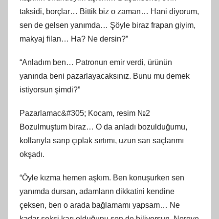
taksidi, borçlar… Bittik biz o zaman… Hani diyorum,
sen de gelsen yanımda… Şöyle biraz frapan giyim,
makyaj filan… Ha? Ne dersin?”
“Anladım ben… Patronun emir verdi, ürünün
yanında beni pazarlayacaksınız. Bunu mu demek
istiyorsun şimdi?”
Pazarlamac&#305; Kocam, resim №2
Bozulmuştum biraz… O da anladı bozulduğumu,
kollarıyla sarıp çıplak sırtımı, uzun sarı saçlarımı
okşadı.
“Öyle kızma hemen aşkım. Ben konuşurken sen
yanımda dursan, adamların dikkatini kendine
çeksen, ben o arada bağlamamı yapsam… Ne
kadar seksi karı olduğunu sen de biliyorsun. Nereye