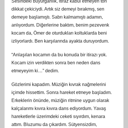
Sesindeki buyurganlık, itiraz kabul etmeyen ton
dikkat çekiciydi. Artık siz demeyi bırakmış, sen
demeye başlamıştı. Sabrı kalmamıştı adamın,
anlıyordum. Diğerlerine baktım, benim pezevenk
kocam da, Ömer de oturdukları koltuklarda beni
izliyorlardı. Ben karşılarında ayakta duruyordum.
“Anlaşılan kocamın da bu konuda bir itirazı yok.
Kocam izin verdikten sonra ben neden dans
etmeyeyim ki…” dedim.
Gözlerimi kapadım. Müziğin kıvrak nağmelerini
içimde hissettim. Sonra hareket etmeye başladım.
Erkeklerin önünde, müziğin ritmine uygun olarak
kalçalarımı kıvıra kıvıra dans ediyordum. Yavaş
hareketlerle üzerimdeki ceketi sıyırdım, kenara
attım. Bluzumu da çıkardım. Sütyensizdim,