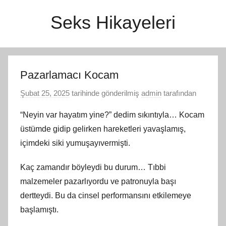
İçeriğe
Seks Hikayeleri
atla
Pazarlamacı Kocam
Şubat 25, 2025
tarihinde gönderilmiş
admin
tarafından
“Neyin var hayatım yine?” dedim sıkıntıyla… Kocam
üstümde gidip gelirken hareketleri yavaşlamış,
içimdeki siki yumuşayıvermişti.
Kaç zamandır böyleydi bu durum… Tıbbi
malzemeler pazarlıyordu ve patronuyla başı
dertteydi. Bu da cinsel performansını etkilemeye
başlamıştı.