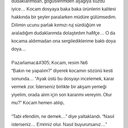
dudaklarımdan, göğüslerimden aşağıya süzdü
iyice… Kocam dosyaya baka baka ürünlerin kalitesi
hakkında bir şeyler paralarken müdüre gülümsedim.
Dilimin ucunu parlak kırmızı ruj sürdüğüm ve
araladığım dudaklarımda dolaştırdım hafifçe… O da
kocama aldırmadan ona sergilediklerime baktı doya
doya…
Pazarlamac&#305; Kocam, resim №6
“Bakın ne yapalım?” diyerek kocamın sözünü kesti
sonunda… “Ayak üstü bu dosyayı incelemek, karar
vermek zor. İsterseniz birlikte bir akşam yemeği
yiyelim, orada alım için son kararımı vereyim. Olur
mu?” Kocam hemen atılıp,
“Tabi efendim, ne demek…” diye yaltaklandı. “Nasıl
isterseniz… Emriniz olur. Nasıl buyurursanız…”