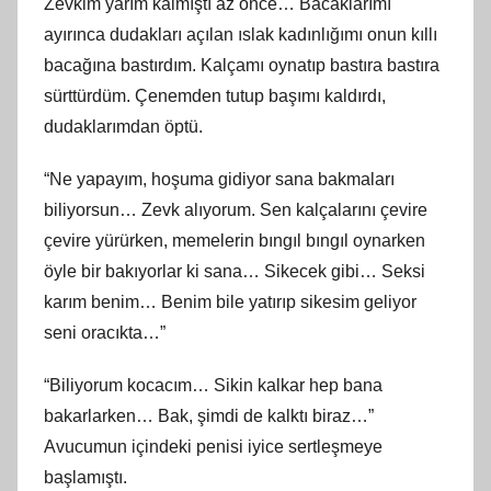
Zevkim yarım kalmıştı az önce… Bacaklarımı
ayırınca dudakları açılan ıslak kadınlığımı onun kıllı
bacağına bastırdım. Kalçamı oynatıp bastıra bastıra
sürttürdüm. Çenemden tutup başımı kaldırdı,
dudaklarımdan öptü.
“Ne yapayım, hoşuma gidiyor sana bakmaları
biliyorsun… Zevk alıyorum. Sen kalçalarını çevire
çevire yürürken, memelerin bıngıl bıngıl oynarken
öyle bir bakıyorlar ki sana… Sikecek gibi… Seksi
karım benim… Benim bile yatırıp sikesim geliyor
seni oracıkta…”
“Biliyorum kocacım… Sikin kalkar hep bana
bakarlarken… Bak, şimdi de kalktı biraz…”
Avucumun içindeki penisi iyice sertleşmeye
başlamıştı.