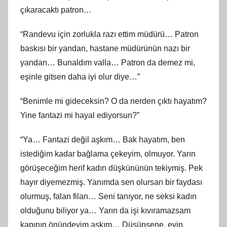
çıkaracaktı patron…
“Randevu için zorlukla razı ettim müdürü… Patron
baskısı bir yandan, hastane müdürünün nazı bir
yandan… Bunaldım valla… Patron da demez mi,
eşinle gitsen daha iyi olur diye…”
“Benimle mi gideceksin? O da nerden çıktı hayatım?
Yine fantazi mi hayal ediyorsun?”
“Ya… Fantazi değil aşkım… Bak hayatım, ben
istediğim kadar bağlama çekeyim, olmuyor. Yarın
görüşeceğim herif kadın düşkününün tekiymiş. Pek
hayır diyemezmiş. Yanımda sen olursan bir faydası
olurmuş, falan filan… Seni tanıyor, ne seksi kadın
olduğunu biliyor ya… Yarın da işi kıvıramazsam
kapının önündeyim aşkım… Düşünsene, evin