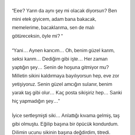
“Eee? Yarın da aynı şey mi olacak diyorsun? Ben
mini etek giyicem, adam bana bakacak,
memelerime, bacaklarıma, sen de malı
götüreceksin, öyle mi? “
“Yani… Aynen karıcım… Oh, benim güzel karım,
seksi karım… Dediğim gibi işte… Her zaman
yaptığın şey… Senin de hoşuna gitmiyor mu?
Milletin sikini kaldırmaya bayılıyorsun hep, eve zor
yetişiyoruz. Senin güzel amcığın sulanır, benim
yarak taş gibi olur… Kaç posta sikişiriz hep… Sanki
hiç yapmadığın şey…”
İyice sertleşmişti siki… Anlattığı kıvama gelmiş, taş
gibi olmuştu. Eğilip başına bir öpücük kondurdum.
Dilimin ucunu sikinin başına değdirdim, titredi.