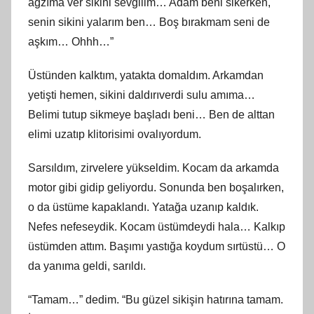
ağzıma ver sikini sevgilim… Adam beni sikerken,
senin sikini yalarım ben… Boş bırakmam seni de
aşkım… Ohhh…”
Üstünden kalktım, yatakta domaldım. Arkamdan
yetişti hemen, sikini daldırıverdi sulu amıma…
Belimi tutup sikmeye başladı beni… Ben de alttan
elimi uzatıp klitorisimi ovalıyordum.
Sarsıldım, zirvelere yükseldim. Kocam da arkamda
motor gibi gidip geliyordu. Sonunda ben boşalırken,
o da üstüme kapaklandı. Yatağa uzanıp kaldık.
Nefes nefeseydik. Kocam üstümdeydi hala… Kalkıp
üstümden attım. Başımı yastığa koydum sırtüstü… O
da yanıma geldi, sarıldı.
“Tamam…” dedim. “Bu güzel sikişin hatırına tamam.