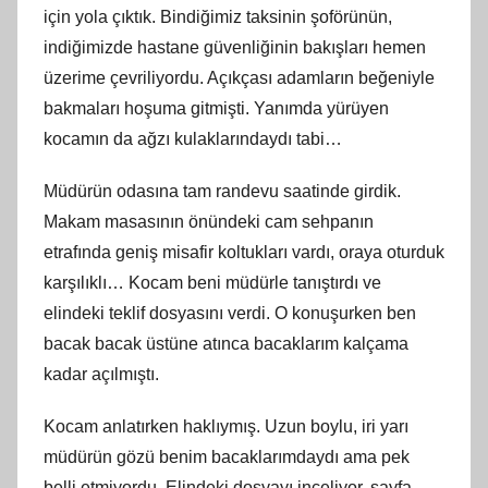
için yola çıktık. Bindiğimiz taksinin şoförünün,
indiğimizde hastane güvenliğinin bakışları hemen
üzerime çevriliyordu. Açıkçası adamların beğeniyle
bakmaları hoşuma gitmişti. Yanımda yürüyen
kocamın da ağzı kulaklarındaydı tabi…
Müdürün odasına tam randevu saatinde girdik.
Makam masasının önündeki cam sehpanın
etrafında geniş misafir koltukları vardı, oraya oturduk
karşılıklı… Kocam beni müdürle tanıştırdı ve
elindeki teklif dosyasını verdi. O konuşurken ben
bacak bacak üstüne atınca bacaklarım kalçama
kadar açılmıştı.
Kocam anlatırken haklıymış. Uzun boylu, iri yarı
müdürün gözü benim bacaklarımdaydı ama pek
belli etmiyordu. Elindeki dosyayı inceliyor, sayfa