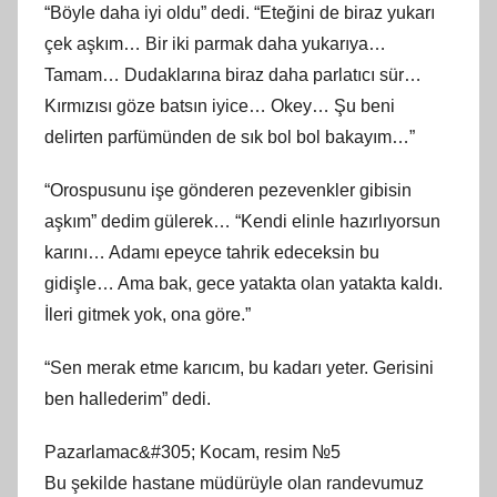
“Böyle daha iyi oldu” dedi. “Eteğini de biraz yukarı
çek aşkım… Bir iki parmak daha yukarıya…
Tamam… Dudaklarına biraz daha parlatıcı sür…
Kırmızısı göze batsın iyice… Okey… Şu beni
delirten parfümünden de sık bol bol bakayım…”
“Orospusunu işe gönderen pezevenkler gibisin
aşkım” dedim gülerek… “Kendi elinle hazırlıyorsun
karını… Adamı epeyce tahrik edeceksin bu
gidişle… Ama bak, gece yatakta olan yatakta kaldı.
İleri gitmek yok, ona göre.”
“Sen merak etme karıcım, bu kadarı yeter. Gerisini
ben hallederim” dedi.
Pazarlamac&#305; Kocam, resim №5
Bu şekilde hastane müdürüyle olan randevumuz