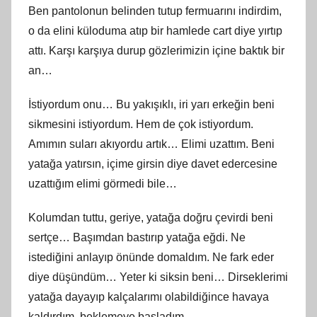
Ben pantolonun belinden tutup fermuarını indirdim,
o da elini küloduma atıp bir hamlede cart diye yırtıp
attı. Karşı karşıya durup gözlerimizin içine baktık bir
an…
İstiyordum onu… Bu yakışıklı, iri yarı erkeğin beni
sikmesini istiyordum. Hem de çok istiyordum.
Amımın suları akıyordu artık… Elimi uzattım. Beni
yatağa yatırsın, içime girsin diye davet edercesine
uzattığım elimi görmedi bile…
Kolumdan tuttu, geriye, yatağa doğru çevirdi beni
sertçe… Başımdan bastırıp yatağa eğdi. Ne
istediğini anlayıp önünde domaldım. Ne fark eder
diye düşündüm… Yeter ki siksin beni… Dirseklerimi
yatağa dayayıp kalçalarımı olabildiğince havaya
kaldırdım, beklemeye başladım.