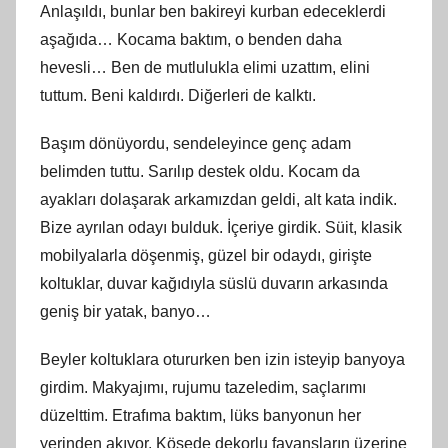
Anlaşıldı, bunlar ben bakireyi kurban edeceklerdi
aşağıda… Kocama baktım, o benden daha
hevesli… Ben de mutlulukla elimi uzattım, elini
tuttum. Beni kaldırdı. Diğerleri de kalktı.
Başım dönüyordu, sendeleyince genç adam
belimden tuttu. Sarılıp destek oldu. Kocam da
ayakları dolaşarak arkamızdan geldi, alt kata indik.
Bize ayrılan odayı bulduk. İçeriye girdik. Süit, klasik
mobilyalarla döşenmiş, güzel bir odaydı, girişte
koltuklar, duvar kağıdıyla süslü duvarın arkasında
geniş bir yatak, banyo…
Beyler koltuklara otururken ben izin isteyip banyoya
girdim. Makyajımı, rujumu tazeledim, saçlarımı
düzelttim. Etrafıma baktım, lüks banyonun her
yerinden akıyor. Köşede dekorlu fayansların üzerine