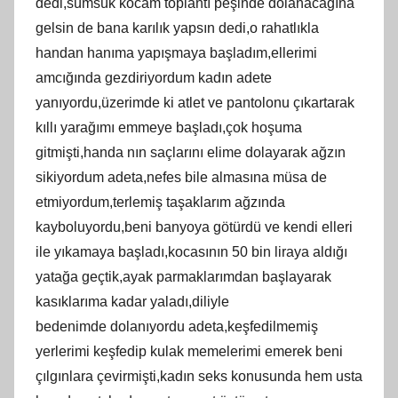
dedi,sümsük kocam toplantı peşinde dolanacağına
gelsin de bana karılık yapsın dedi,o rahatlıkla
handan hanıma yapışmaya başladım,ellerimi
amcığında gezdiriyordum kadın adete
yanıyordu,üzerimde ki atlet ve pantolonu çıkartarak
kıllı yarağımı emmeye başladı,çok hoşuma
gitmişti,handa nın saçlarını elime dolayarak ağzın
sikiyordum adeta,nefes bile almasına müsa de
etmiyordum,terlemiş taşaklarım ağzında
kayboluyordu,beni banyoya götürdü ve kendi elleri
ile yıkamaya başladı,kocasının 50 bin liraya aldığı
yatağa geçtik,ayak parmaklarımdan başlayarak
kasıklarıma kadar yaladı,diliyle
bedenimde dolanıyordu adeta,keşfedilmemiş
yerlerimi keşfedip kulak memelerimi emerek beni
çılgınlara çevirmişti,kadın seks konusunda hem usta