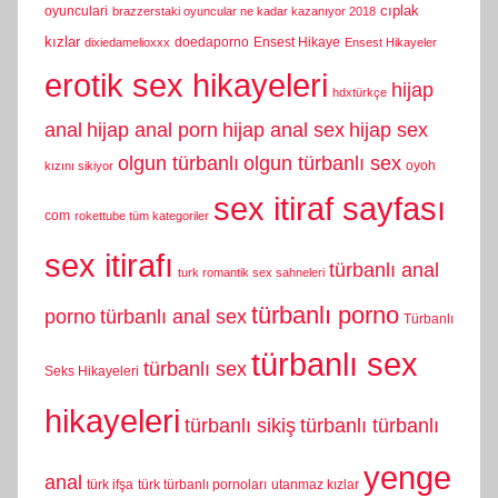
cıplak
oyunculari
brazzerstaki oyuncular ne kadar kazanıyor 2018
kızlar
doedaporno
Ensest Hikaye
dixiedamelioxxx
Ensest Hikayeler
erotik sex hikayeleri
hijap
hdxtürkçe
anal
hijap anal porn
hijap anal sex
hijap sex
olgun türbanlı
olgun türbanlı sex
oyoh
kızını sikiyor
sex itiraf sayfası
com
rokettube tüm kategoriler
sex itirafı
türbanlı anal
turk romantik sex sahneleri
türbanlı porno
porno
türbanlı anal sex
Türbanlı
türbanlı sex
türbanlı sex
Seks Hikayeleri
hikayeleri
türbanlı sikiş
türbanlı türbanlı
yenge
anal
türk ifşa
türk türbanlı pornoları
utanmaz kızlar