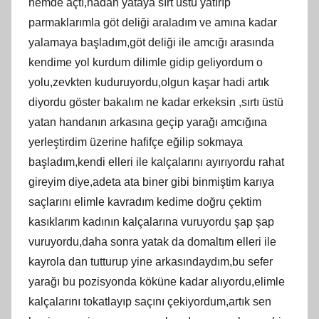
hemde açtı,hadan yataya sırt üstü yatırıp
parmaklarımla göt deliği araladım ve amına kadar
yalamaya başladım,göt deliği ile amcığı arasında
kendime yol kurdum dilimle gidip geliyordum o
yolu,zevkten kuduruyordu,olgun kaşar hadi artık
diyordu göster bakalım ne kadar erkeksin ,sırtı üstü
yatan handanın arkasına geçip yarağı amcığına
yerleştirdim üzerine hafifçe eğilip sokmaya
başladım,kendi elleri ile kalçalarını ayırıyordu rahat
gireyim diye,adeta ata biner gibi binmiştim karıya
saçlarını elimle kavradım kedime doğru çektim
kasıklarım kadının kalçalarına vuruyordu şap şap
vuruyordu,daha sonra yatak da domaltım elleri ile
kayrola dan tutturup yine arkasındaydım,bu sefer
yarağı bu pozisyonda köküne kadar alıyordu,elimle
kalçalarını tokatlayıp saçını çekiyordum,artık sen