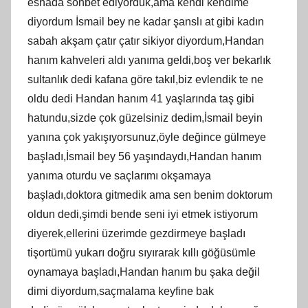
esnada sohbet ediyorduk,ama kendi kendime
diyordum İsmail bey ne kadar şanslı at gibi kadın
sabah akşam çatır çatır sikiyor diyordum,Handan
hanım kahveleri aldı yanıma geldi,boş ver bekarlık
sultanlık dedi kafana göre takıl,biz evlendik te ne
oldu dedi Handan hanım 41 yaşlarında taş gibi
hatundu,sizde çok güzelsiniz dedim,İsmail beyin
yanına çok yakışıyorsunuz,öyle değince gülmeye
başladı,İsmail bey 56 yaşındaydı,Handan hanım
yanıma oturdu ve saçlarımı okşamaya
başladı,doktora gitmedik ama sen benim doktorum
oldun dedi,şimdi bende seni iyi etmek istiyorum
diyerek,ellerini üzerimde gezdirmeye başladı
tişortümü yukarı doğru sıyırarak kıllı göğüsümle
oynamaya başladı,Handan hanım bu şaka değil
dimi diyordum,saçmalama keyfine bak