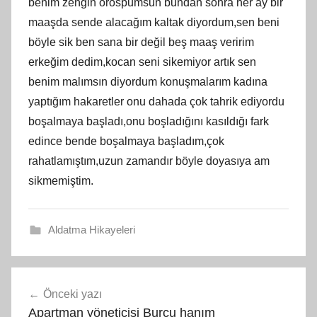
benim zengin orospumsun bundan sonra her ay bir
maaşda sende alacağım kaltak diyordum,sen beni
böyle sik ben sana bir değil beş maaş veririm
erkeğim dedim,kocan seni sikemiyor artık sen
benim malımsın diyordum konuşmalarım kadına
yaptığım hakaretler onu dahada çok tahrik ediyordu
boşalmaya başladı,onu boşladığını kasıldığı fark
edince bende boşalmaya başladım,çok
rahatlamıştım,uzun zamandır böyle doyasıya am
sikmemiştim.
Aldatma Hikayeleri
Yazı
Önceki yazı
gezinmesi
Apartman yöneticisi Burcu hanım