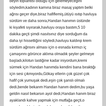
beyin toplantısı olduğu için gelemeyeceğini
söyledim,kadının karnına biraz masaj yaptım belki
ağrısı geçer diye,biraz hafiflemiş,ütüyü ısıtıp havluya
sürdüm ve daha sonra,Handan hanımın üstünde
ki kıyafeti sıyırarak,havluyu oraya bastım,5 10
dakika geçti şimdi nasılsınız diye sorduğum da
daha iyi hissettiğini söyledi,havluyu kaldırıp krem
sürdüm ağrısını alması için o esnada kırmızı iç
çamaşırını görünce aklıma olmadık şeyler gelmeye
başladı,kilotun lastiğine kadar iniyordum,kremi
sürmek için Handan hanımda kendini bana bıraktığı
için sesi çıkmıyordu,Gökay ellerin çok güzel çok
hafif çok yumuşak dedi,eşin çok şanslı olmalı
dedi,bende bekarım Handan hanım dedim,bu yaşa
geldin nasıl bekarsın ayol dedi,Handan hanım biraz
ayaklandı kahve yapmak için mutfağa geçti,o