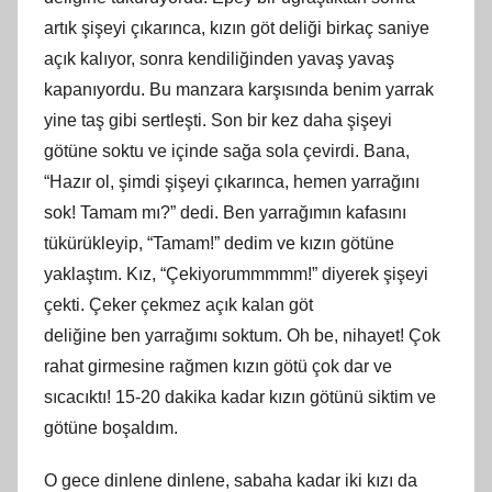
artık şişeyi çıkarınca, kızın göt deliği birkaç saniye
açık
kal
ıyor, sonra kendiliğinden yavaş yavaş
kapanıyordu. Bu manzara karşısında benim yarrak
yine taş gibi sertleşti. Son bir kez daha şişeyi
götüne soktu ve içinde sağa sola çevirdi. Bana,
“Hazır ol, şimdi şişeyi çıkarınca, hemen yarrağını
sok! Tamam mı?” dedi. Ben yarrağımın kafasını
tükürükleyip, “Tamam!” dedim ve kızın götüne
yaklaştım. Kız, “Çekiyorummmmm!” diyerek şişeyi
çekti. Çeker çekmez açık kalan göt
deliğine
ben
yarrağımı soktum. Oh be, nihayet! Çok
rahat girmesine rağmen kızın götü çok dar ve
sıcacıktı! 15-20 dakika kadar kızın götünü siktim ve
götüne boşaldım.
O gece dinlene dinlene, sabaha kadar iki kızı da