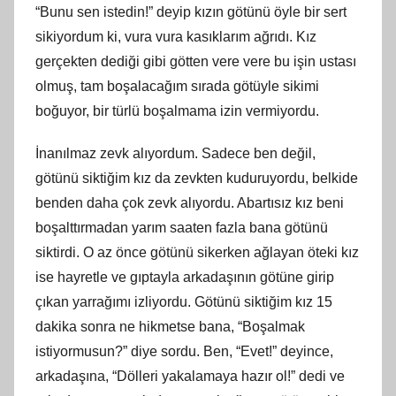
“Bunu sen istedin!” deyip kızın götünü öyle bir sert
sikiyordum
ki
, vura vura kasıklarım ağrıdı. Kız
gerçekten dediği gibi götten vere vere bu işin ustası
olmuş, tam boşalacağım sırada götüyle sikimi
boğuyor, bir türlü boşalmama izin vermiyordu.
İnanılmaz zevk alıyordum. Sadece ben değil,
götünü siktiğim kız da zevkten kuduruyordu, belkide
benden daha çok zevk alıyordu. Abartısız kız beni
boşalttırmadan yarım saaten fazla bana götünü
siktirdi. O az önce götünü sikerken ağlayan öteki kız
ise hayretle ve gıptayla arkadaşının götüne girip
çıkan yarrağımı izliyordu. Götünü siktiğim kız 15
dakika sonra ne hikmetse bana, “Boşalmak
istiyormusun?” diye sordu. Ben, “Evet!” deyince,
arkadaşına, “Dölleri yakalamaya hazır ol!” dedi ve