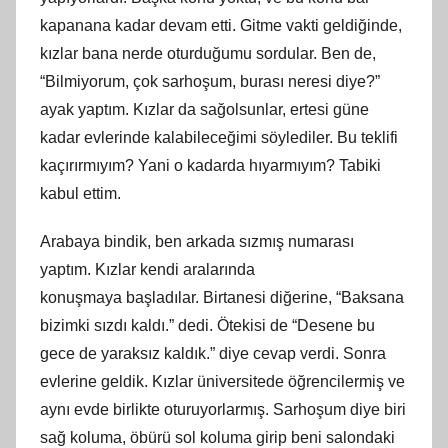
kapanana kadar devam etti. Gitme vakti geldiğinde,
kızlar bana nerde oturduğumu sordular. Ben de,
“Bilmiyorum, çok sarhoşum, burası neresi diye?”
ayak yaptım. Kızlar da sağolsunlar, ertesi güne
kadar evlerinde kalabileceğimi söylediler. Bu teklifi
kaçırırmıyım? Yani o kadarda hıyarmıyım? Tabiki
kabul ettim.
Arabaya bindik, ben arkada sızmış numarası
yaptım. Kızlar kendi aralarında
konuş
maya
başladılar. Birtanesi diğerine, “Baksana
bizimki sızdı kaldı.” dedi. Ötekisi de “Desene bu
gece de yaraksız kaldık.” diye cevap verdi. Sonra
evlerine geldik. Kızlar üniversitede öğrencilermiş ve
aynı evde birlikte oturuyorlarmış. Sarhoşum diye biri
sağ koluma, öbürü sol koluma girip beni salondaki