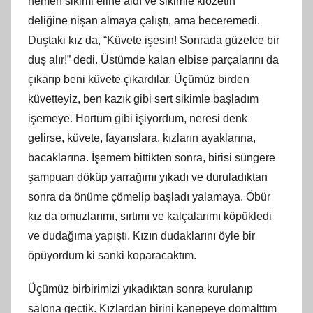
hemen sikimi eline aldı ve sikimle klozetin
deliğ
ine
nişan almaya çalıştı, ama beceremedi.
Duştaki kız da, “Küvete işesin! Sonrada güzelce bir
duş alır!” dedi. Üstümde kalan elbise parçalarını da
çıkarıp beni küvete çıkardılar. Üçümüz birden
küvetteyiz, ben kazık gibi sert sikimle başladım
işemeye. Hortum gibi işiyordum, neresi denk
gelirse, küvete, fayanslara, kızların ayaklarına,
bacaklarına. İş
emem
bittikten sonra, birisi süngere
şampuan döküp yarrağımı yıkadı ve duruladıktan
sonra da önüme çömelip başladı yalamaya. Öbür
kız da omuzlarımı, sırtımı ve kalçalarımı köpükledi
ve dudağıma yapıştı. Kızın dudaklarını öyle bir
öpüyordum
ki
sanki koparacaktım.
Üçümüz birbirimizi yıkadıktan sonra kurulanıp
salona geçtik. Kızlardan birini kanepeye domalttım