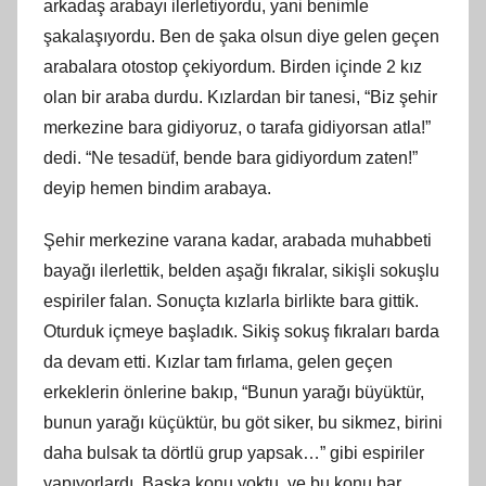
arkadaş arabayı ilerletiyordu, yani benimle
şakalaşıyordu. Ben de şaka olsun diye gelen geçen
arabalara otostop çekiyordum. Birden içinde 2 kız
olan bir araba durdu. Kızlardan bir tanesi, “Biz şehir
merkezine bara gidiyoruz, o tarafa gidiyorsan atla!”
dedi. “Ne tesadüf, bende bara gidiyordum zaten!”
deyip hemen bindim arabaya.
Şehir merkezine varana kadar, arabada muhabbeti
bayağı ilerlettik, belden aşağı fıkralar, sikişli sokuşlu
espiriler falan. Sonuçta kızlarla birlikte bara gittik.
Oturduk içmeye başladık. Sikiş sokuş fıkraları barda
da devam etti. Kızlar tam fırlama, gelen geçen
erkeklerin önlerine bakıp, “Bunun yarağı büyüktür,
bunun yarağı küçüktür, bu göt siker, bu sikmez, birini
daha bulsak ta dörtlü grup yapsak…” gibi espiriler
yapıyorlardı. Başka konu yoktu, ve bu konu bar