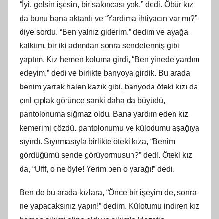
“İyi, gelsin işesin, bir sakıncası yok.” dedi. Öbür kız
da bunu bana aktardı ve “Yardıma ihtiyacın var mı?”
diye sordu. “Ben yalnız giderim.” dedim ve ayağa
kalktım, bir iki adımdan sonra sendelermiş gibi
yaptım. Kız hemen koluma girdi, “Ben yinede yardım
edeyim.” dedi ve birlikte banyoya girdik. Bu arada
benim yarrak halen kazık gibi, banyoda öteki kızı da
çırıl çıplak görünce sanki daha da büyüdü,
pantolonuma sığmaz oldu. Bana yardım eden kız
kemerimi çözdü, pantolonumu ve külodumu aşağıya
sıyırdı. Sıyırmasıyla birlikte öteki kıza, “Benim
gördüğümü sende görüyormusun?” dedi. Öteki kız
da, “Ufff, o ne öyle! Yerim ben o yarağı!” dedi.
Ben de bu arada kızlara, “Önce bir işeyim de, sonra
ne yapacaksınız yapın!” dedim. Külotumu indiren kız