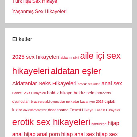
Türk İfşa Sex Hikaye
Yaşanmış Sex Hikayeleri
Etiketler
aile içi sex
2025 sex hikayeleri
ablasını sikti
hikayeleri
aldatan eşler
Aldatanlar Seks Hikayeleri
anal sex
amcık resimleri
baldız hikaye
baldız seks
brazzers
Bakire Seks Hikayeleri
cıplak
oyunculari
brazzerstaki oyuncular ne kadar kazanıyor 2018
kızlar
doedaporno
Ensest Hikaye
dixiedamelioxxx
Ensest Hikayeler
erotik sex hikayeleri
hijap
hdxtürkçe
anal
hijap anal porn
hijap anal sex
hijap sex