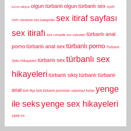
olgun türbanlı
olgun türbanlı sex
oyoh
kızını sikiyor
sex itiraf sayfası
com
rokettube tüm kategoriler
sex itirafı
türbanlı anal
turk romantik sex sahneleri
türbanlı porno
porno
türbanlı anal sex
Türbanlı
türbanlı sex
türbanlı sex
Seks Hikayeleri
hikayeleri
türbanlı sikiş
türbanlı türbanlı
yenge
anal
türk ifşa
türk türbanlı pornoları
utanmaz kızlar
yenge sex hikayeleri
ile seks
çiplak kiz