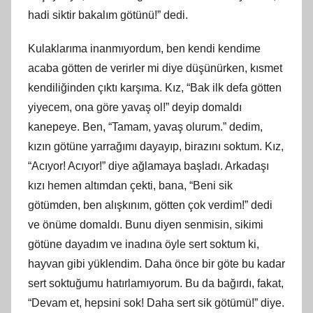
hadi siktir bakalım götünü!” dedi.
Kulaklarıma inanmıyordum, ben kendi kendime
acaba götten de verirler mi diye düşünürken, kısmet
kendiliğinden çıktı karşıma. Kız, “Bak ilk defa götten
yiyecem, ona göre yavaş ol!” deyip domaldı
kanepeye.
Ben,
“Tamam, yavaş olurum.” dedim,
kızın götüne yarrağımı dayayıp, birazını soktum. Kız,
“Acıyor! Acıyor!” diye ağlamaya başladı. Arkadaşı
kızı hemen altımdan çekti, bana, “Beni sik
götümden, ben alışkınım, götten çok verdim!” dedi
ve önüme domaldı. Bunu diyen senmisin, sikimi
götüne dayadım ve inadına öyle sert soktum
ki
,
hayvan gibi yüklendim. Daha önce bir göte bu kadar
sert soktuğumu hatırlamıyorum. Bu da bağırdı, fakat,
“Devam et, hepsini sok! Daha sert sik götümü!” diye.