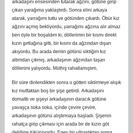
arkadaşını ensesinden tutarak ağzını, götüne girip
çıkan yarağıma yaklaştırdı. Sonra elini arkaya
atarak, yarrağımı tuttu ve götünden çıkardı. Öbür kız
ağzını açmış bekliyordu, yarrağımı ağzına alır almaz
ben öyle bir boşaldım
ki
, döllerimin bir kısmı direkt
kızın gırtlağına gitti, bir kısmı da ağzından dışarı
akıyordu. Bu arada demin götünü siktiğim kız
altımdan çıkmış, arkadaşının ağzından taşan
döllerimi yalıyordu. Müthiş rahatlamıştım.
Bir süre dinlendikten sonra o götten siktirmeye alışık
kız mutfaktan boş bir şişe
getirdi.
Arkadaşını
domalttı ve şişeyi arkadaşının daracık götüne
yavaşça soka soka, içinde çevire çevire,
arkadaşının götünü alıştırmaya başladı. Ş
i
şenin
rahatça girip çıkması için arada bir de kızın göt
deliğine tükürüyordu. Epey bir uğraştıktan sonra