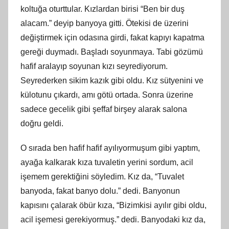
koltuğa oturttular. Kızlardan birisi “Ben bir duş
alacam.” deyip banyoya gitti. Ötekisi de üzerini
değiştirmek için odasına girdi, fakat kapıyı kapatma
gereği duymadı. Başladı soyunmaya. Tabi gözümü
hafif aralayıp soyunan kızı seyrediyorum.
Seyrederken sikim kazık gibi oldu. Kız sütyenini ve
külotunu çıkardı,
am
ı götü ortada. Sonra üzerine
sadece gecelik gibi şeffaf birşey alarak salona
doğ
ru
geldi.
O sırada ben hafif hafif ayılıyormuşum gibi yaptım,
ayağa kalkarak kıza tuvaletin yerini sordum, acil
işemem gerektiğini söyledim. Kız da, “Tuvalet
banyoda, fakat banyo dolu.” dedi. Banyonun
kapısını çalarak öbür kıza, “Bizimkisi ayılır gibi oldu,
acil işemesi gerekiyormuş.” dedi. Banyodaki kız da,