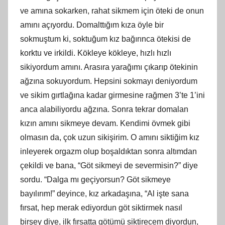
ve amına sokarken, rahat sikmem için öteki de onun
amını açıyordu. Domalttığım kıza öyle bir
sokmuştum
ki
, soktuğum kız bağırınca ötekisi de
korktu ve irkildi. Kökleye kökleye, hızlı hızlı
sikiyordum
am
ını. Arasıra yarağımı çıkarıp ötekinin
ağzına sokuyordum. Hepsini sokmayı deniyordum
ve sikim gırtlağına kadar girmesine rağmen 3’te 1’ini
anca alabiliyordu ağzına. Sonra tekrar domalan
kızın
am
ını sikmeye devam. Kendimi övmek gibi
olmasın da, çok uzun sikişirim. O
am
ını siktiğim kız
inleyerek orgazm olup boşaldıktan sonra altımdan
çekildi ve bana, “Göt sikmeyi de severmisin?” diye
sordu. “Dalga mı geçiyorsun? Göt sikmeye
bayılırım!” deyince, kız arkadaşına, “Al işte sana
fırsat, hep merak ediyordun göt siktirmek nasıl
birşey diye, ilk fırsatta götümü siktirecem diyordun,