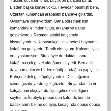
Yüksek duvarları olan, büyük bir bahçesi bardı.
Bizden başka kimse yoktu. Heyecan basmıştı beni.
Uzaktan kumandalı arabasını bahçeye çıkardık.
Oynamaya çalışıyordum. Bana öğretmek için
kumandayı elimden tutup, arkama yaslanıp
gösteriyordu. Resmen aletini kalçamda
hissediyordum. Konuştukça sıcak nefesi boynuma,
kulağıma geliyordu. Tahrik olmuştum. Kalçamı iyice
ona yaslamıştım. Biraz öyle durduktan sonra,
kulağıma çok güzel olduğumu söyledi. Ben artık
dayanamadım ve birden dönüp dudağına yapıştım.
Bahçede deli gibi öpüşüyorduk. Dilini ağzımın
içinde gezdiriyordu, çok güzeldi. Bir yandan da iri
kalçalarımı okşuyordu. İçeri gitmek istediğimi
söyledim. İki eliyle popomdan kaldırdı, ben de
bacaklarımı beline dolayıp, kucağında öpüşe öpüşe