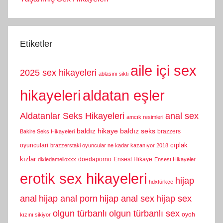
Etiketler
aile içi sex
2025 sex hikayeleri
ablasını sikti
hikayeleri
aldatan eşler
Aldatanlar Seks Hikayeleri
anal sex
amcık resimleri
baldız hikaye
baldız seks
brazzers
Bakire Seks Hikayeleri
cıplak
oyunculari
brazzerstaki oyuncular ne kadar kazanıyor 2018
kızlar
doedaporno
Ensest Hikaye
dixiedamelioxxx
Ensest Hikayeler
erotik sex hikayeleri
hijap
hdxtürkçe
anal
hijap anal porn
hijap anal sex
hijap sex
olgun türbanlı
olgun türbanlı sex
oyoh
kızını sikiyor