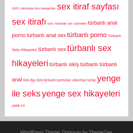
sex itiraf sayfası
com
rokettube tüm kategoriler
sex itirafı
türbanlı anal
turk romantik sex sahneleri
türbanlı porno
porno
türbanlı anal sex
Türbanlı
türbanlı sex
türbanlı sex
Seks Hikayeleri
hikayeleri
türbanlı sikiş
türbanlı türbanlı
yenge
anal
türk ifşa
türk türbanlı pornoları
utanmaz kızlar
yenge sex hikayeleri
ile seks
çiplak kiz
WordPress Theme: Donovan by ThemeZee.