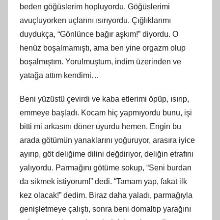
beden göğüslerim hopluyordu. Göğüslerimi
avuçluyorken uçlarını ısırıyordu. Çığlıklarımı
duydukça, “Gönlünce bağır aşkım!” diyordu. O
henüz boşalmamıştı, ama ben yine orgazm olup
boşalmıştım. Yorulmuştum, indim üzerinden ve
yatağa attım kendimi…
Beni yüzüstü çevirdi ve kaba etlerimi öpüp, ısırıp,
emmeye başladı. Kocam hiç yapmıyordu bunu, işi
bitti mi arkasını döner uyurdu hemen. Engin bu
arada götümün yanaklarını yoğuruyor, arasıra iyice
ayırıp, göt deliğime dilini değdiriyor, deliğin etrafını
yalıyordu. Parmağını götüme sokup, “Seni burdan
da sikmek istiyorum!” dedi. “Tamam yap, fakat ilk
kez olacak!” dedim. Biraz daha yaladı, parmağıyla
genişletmeye çalıştı, sonra beni domaltıp yarağını