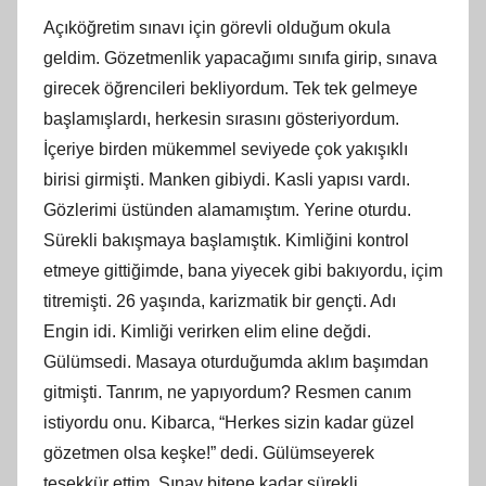
Açıköğretim sınavı için görevli olduğum okula
geldim. Gözetmenlik yapacağımı sınıfa girip, sınava
girecek öğrencileri bekliyordum. Tek tek gelmeye
başlamışlardı, herkesin sırasını gösteriyordum.
İçeriye birden mükemmel seviyede çok yakışıklı
birisi girmişti. Manken gibiydi. Kasli yapısı vardı.
Gözlerimi üstünden alamamıştım. Yerine oturdu.
Sürekli bakışmaya başlamıştık. Kimliğini kontrol
etmeye gittiğimde, bana yiyecek gibi bakıyordu, içim
titremişti. 26 yaşında, karizmatik bir gençti. Adı
Engin idi. Kimliği verirken elim eline değdi.
Gülümsedi. Masaya oturduğumda aklım başımdan
gitmişti. Tanrım, ne yapıyordum? Resmen canım
istiyordu onu. Kibarca, “Herkes sizin kadar güzel
gözetmen olsa keşke!” dedi. Gülümseyerek
teşekkür ettim. Sınav bitene kadar sürekli