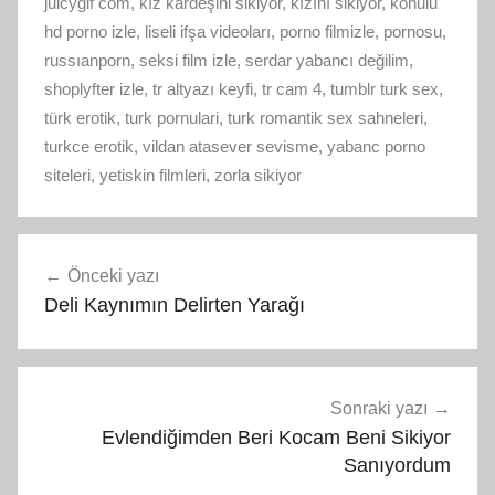
juicygif com
,
kız kardeşini sikiyor
,
kızını sikiyor
,
konulu
hd porno izle
,
liseli ifşa videoları
,
porno filmizle
,
pornosu
,
russıanporn
,
seksi film izle
,
serdar yabancı değilim
,
shoplyfter izle
,
tr altyazı keyfi
,
tr cam 4
,
tumblr turk sex
,
türk erotik
,
turk pornulari
,
turk romantik sex sahneleri
,
turkce erotik
,
vildan atasever sevisme
,
yabanc porno
siteleri
,
yetiskin filmleri
,
zorla sikiyor
Yazı
Önceki yazı
gezinmesi
Deli Kaynımın Delirten Yarağı
Sonraki yazı
Evlendiğimden Beri Kocam Beni Sikiyor
Sanıyordum