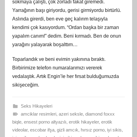
sokmaya çalıştı, çok zorladı fakat giremedi.
Yarrağının başı giriyordu, gerisi girmiyordu birtürlü.
Aslında girerdi, ben eve geç kalırım telaşıyla
kendimi çok kasıyordum. “Ordan başka bir zaman
yapalım canım!” dedim. Beni kırmadı. Ben de onun
yarağını yalayarak boşalttım…
Toparlandık ve beni evimin yakınına bıraktı.
Birbirimize telefon numaralarımızı vererek
vedalaştık. Artık Engin’le her fırsat bulduğumuzda
sikişeceğim.
Seks Hikayeleri
amciklar resimleri
,
azeri seksle
,
diamond foxxx
biqle
,
ensest porno altyazılı
,
erotik hikayeler
,
erotik
videolar
,
escobar ifşa
,
gizli amcık
,
hırsız porno
,
iyi sikis
,