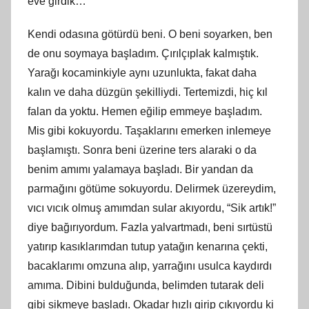
eve girdik…
Kendi odasına götürdü beni. O beni soyarken, ben
de onu soymaya başladım. Çırılçıplak kalmıştık.
Yarağı kocaminkiyle aynı uzunlukta, fakat daha
kalın ve daha düzgün şekilliydi. Tertemizdi, hiç kıl
falan da yoktu. Hemen eğilip emmeye başladım.
Mis gibi kokuyordu. Taşaklarını emerken inlemeye
başlamıştı. Sonra beni üzerine ters alaraki o da
benim amımı yalamaya başladı. Bir yandan da
parmağını götüme sokuyordu. Delirmek üzereydim,
vıcı vıcık olmuş amımdan sular akıyordu, “Sik artık!”
diye bağırıyordum. Fazla yalvartmadı, beni sırtüstü
yatırıp kasıklarımdan tutup yatağın kenarına çekti,
bacaklarımı omzuna alıp, yarrağını usulca kaydırdı
amıma. Dibini bulduğunda, belimden tutarak deli
gibi sikmeye başladı. Okadar hızlı girip çıkıyordu ki