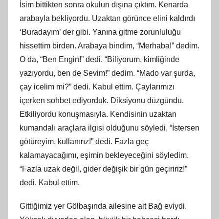
İsim bittikten sonra okulun dışına çıktım. Kenarda
arabayla bekliyordu. Uzaktan görünce elini kaldırdı
‘Buradayım’ der gibi. Yanına gitme zorunluluğu
hissettim birden. Arabaya bindim, “Merhaba!” dedim.
O da, “Ben Engin!” dedi. “Biliyorum, kimliğinde
yazıyordu, ben de Sevim!” dedim. “Mado var şurda,
çay icelim mi?” dedi. Kabul ettim. Çaylarımızı
içerken sohbet ediyorduk. Diksiyonu düzgündu.
Etkiliyordu konuşmasıyla. Kendisinin uzaktan
kumandalı araçlara ilgisi olduğunu söyledi, “İstersen
götüreyim, kullanırız!” dedi. Fazla geç
kalamayacağımı, eşimin bekleyeceğini söyledim.
“Fazla uzak değil, gider değişik bir gün geçiririz!”
dedi. Kabul ettim.
Gittiğimiz yer Gölbaşında ailesine ait Bağ eviydi.