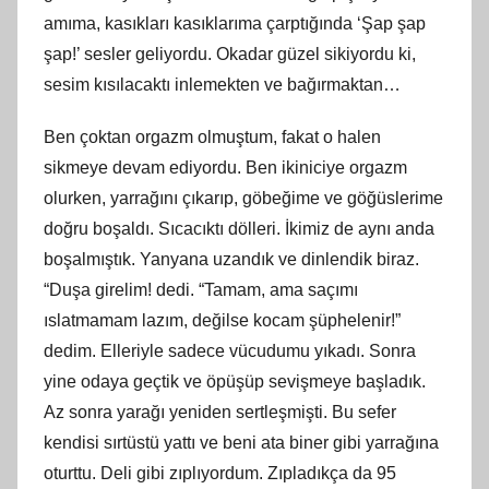
amıma, kasıkları kasıklarıma çarptığında ‘Şap şap
şap!’ sesler geliyordu. Okadar güzel sikiyordu ki,
sesim kısılacaktı inlemekten ve bağırmaktan…
Ben çoktan orgazm olmuştum, fakat o halen
sikmeye devam ediyordu. Ben ikiniciye orgazm
olurken, yarrağını çıkarıp, göbeğime ve göğüslerime
doğru boşaldı. Sıcacıktı dölleri. İkimiz de aynı anda
boşalmıştık. Yanyana uzandık ve dinlendik biraz.
“Duşa girelim! dedi. “Tamam, ama saçımı
ıslatmamam lazım, değilse kocam şüphelenir!”
dedim. Elleriyle sadece vücudumu yıkadı. Sonra
yine odaya geçtik ve öpüşüp sevişmeye başladık.
Az sonra yarağı yeniden sertleşmişti. Bu sefer
kendisi sırtüstü yattı ve beni ata biner gibi yarrağına
oturttu. Deli gibi zıplıyordum. Zıpladıkça da 95