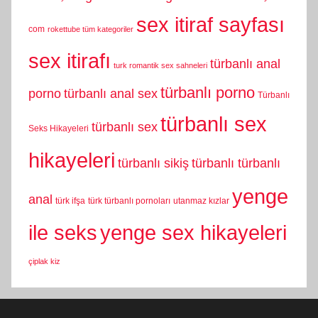
sex itiraf sayfası
com
rokettube tüm kategoriler
sex itirafı
türbanlı anal
turk romantik sex sahneleri
türbanlı porno
porno
türbanlı anal sex
Türbanlı
türbanlı sex
türbanlı sex
Seks Hikayeleri
hikayeleri
türbanlı sikiş
türbanlı türbanlı
yenge
anal
türk ifşa
türk türbanlı pornoları
utanmaz kızlar
yenge sex hikayeleri
ile seks
çiplak kiz