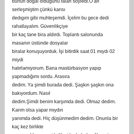
bunun doğal olduğunu falan söyledi.O an
serleşmiştim çünkü karısı
dedıgım gibi muhteşemdi. İçelim bu gece dedi
rahatlayalım. Güvenlikçiye
bir kaç tane bira aldırdı. Toplantı salonunda
masanın üstünde dosyalar
biralar konuşuyorduk. İşi bitirdik saat 01 mıydı 02
miydi
hatırlamıyorum. Bana mastürbasyon yapıp
yapmadığımı sordu. Arasıra
dedim. Ya şimdi burada dedi. Şaşkın şaşkın ona
bakıyordum. Nasıl
dedim.Şimdi benim karşımda dedi. Olmaz dedim.
Karım olsa yapar mıydın
yanımda dedi. Hiç düşünmedim dedim. Onunla bir
kaç kez birlikte