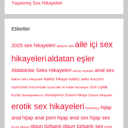
Yaşanmış Sex Hikayeleri
Etiketler
aile içi sex
2025 sex hikayeleri
ablasını sikti
hikayeleri
aldatan eşler
Aldatanlar Seks Hikayeleri
anal sex
amcık resimleri
baldız hikaye
baldız seks
brazzers
Bakire Seks Hikayeleri
cıplak
oyunculari
brazzerstaki oyuncular ne kadar kazanıyor 2018
kızlar
doedaporno
Ensest Hikaye
dixiedamelioxxx
Ensest Hikayeler
erotik sex hikayeleri
hijap
hdxtürkçe
anal
hijap anal porn
hijap anal sex
hijap sex
olgun türbanlı
olgun türbanlı sex
oyoh
kızını sikiyor