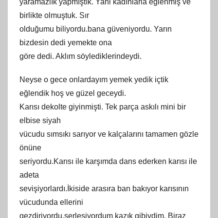
yaramazlık yapmıştık. Yani kadınlarla eğlenmiş ve
birlikte olmuştuk. Sır
olduğumu biliyordu.bana güveniyordu. Yarın
bizdesin dedi yemekte ona
göre dedi. Aklım söylediklerindeydi.
Neyse o gece onlardayım yemek yedik içtik
eğlendik hoş ve güzel geceydi.
Karısı dekolte giyinmişti. Tek parça askılı mini bir
elbise siyah
vücudu sımsıkı sarıyor ve kalçalarını tamamen gözle
önüne
seriyordu.Karısı ile karşımda dans ederken karısı ile
adeta
sevişiyorlardı.İkiside arasıra ban bakıyor karısının
vücudunda ellerini
gezdiriyordu.serleşiyordum kazık gibiydim. Biraz