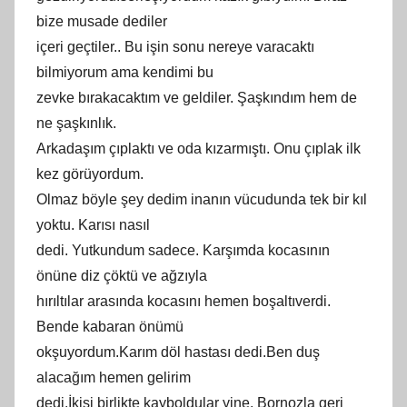
bize musade dediler
içeri geçtiler.. Bu işin sonu nereye varacaktı
bilmiyorum ama kendimi bu
zevke bırakacaktım ve geldiler. Şaşkındım hem de
ne şaşkınlık.
Arkadaşım çıplaktı ve oda kızarmıştı. Onu çıplak ilk
kez görüyordum.
Olmaz böyle şey dedim inanın vücudunda tek bir kıl
yoktu. Karısı nasıl
dedi. Yutkundum sadece. Karşımda kocasının
önüne diz çöktü ve ağzıyla
hırıltılar arasında kocasını hemen boşaltıverdi.
Bende kabaran önümü
okşuyordum.Karım döl hastası dedi.Ben duş
alacağım hemen gelirim
dedi.İkisi birlikte kayboldular yine. Bornozla geri