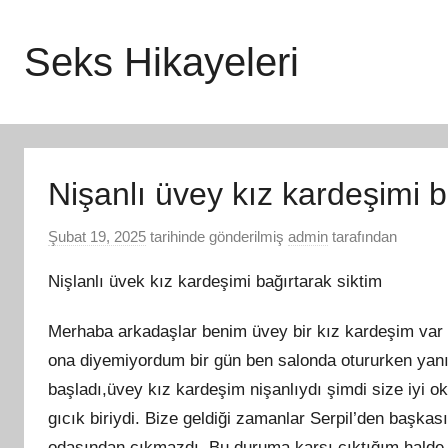
İçeriğe
atla
Seks Hikayeleri
Nişanlı üvey kız kardeşimi b
Şubat 19, 2025
tarihinde gönderilmiş
admin
tarafından
Nişlanlı üvek kız kardeşimi bağırtarak siktim
Merhaba arkadaşlar benim üvey bir kız kardeşim var 
ona diyemiyordum bir gün ben salonda otururken yanım
başladı,üvey kız kardeşim nişanlıydı şimdi size iyi ok
gıcık biriydi. Bize geldiği zamanlar Serpil’den başkası
odasından çıkmazdı. Bu duruma karşı çıktığım halde be