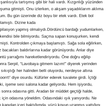
nlısıyla tartışmış gibi bir hali vardı. Kızgınlığı yüzünden
oşuma gitmişti. Onu izlerken, o akşam yaşadıklarım aklıma
dum. Bu gün üzerinde diz boyu bir etek vardı. Etek bol
plamıştı. Dizine kada
epilasyon yapmış olmalıydı.Dördüncü bardağı yudumlarken,
 kendisi bile bilmiyordu. Saçma sapan konuşurken, kendi
işti. Kontrolden çıkmaya başlamıştı. Sağa sola eğilirken,
bacakları baldırlarına kadar görünüyordu. Anlar diye
ü yarrağımı hareketlendiriyordu. Öne doğru eğilip
Sonra Serpil, “Lavobaya gitmem lazım!” diyerek yerinden
sıkıştığı her halinden belli oluyordu, nerdeyse altına
oorrt!’ diye osurdu. Küfürler ederek tuvalete girdi. İçtiği
 ki, işeme sesi salona kadar geliyordu. Hem işiyordu,
onra odasına gitti. Aradan bir müddet geçtiği halde,
 için odasına yöneldim. Odasındaki ışık yanıyordu. Ne
n kapıdan içeri baktığımda, yüzü koyun uzanmış yattığını