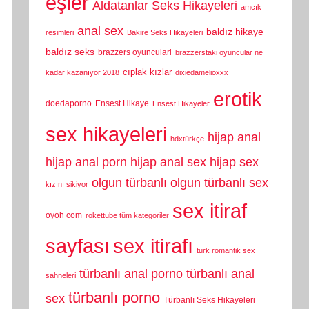
eşler
Aldatanlar Seks Hikayeleri
amcık
anal sex
baldız hikaye
resimleri
Bakire Seks Hikayeleri
baldız seks
brazzers oyunculari
brazzerstaki oyuncular ne
cıplak kızlar
kadar kazanıyor 2018
dixiedamelioxxx
erotik
doedaporno
Ensest Hikaye
Ensest Hikayeler
sex hikayeleri
hijap anal
hdxtürkçe
hijap anal porn
hijap anal sex
hijap sex
olgun türbanlı
olgun türbanlı sex
kızını sikiyor
sex itiraf
oyoh com
rokettube tüm kategoriler
sayfası
sex itirafı
turk romantik sex
türbanlı anal porno
türbanlı anal
sahneleri
türbanlı porno
sex
Türbanlı Seks Hikayeleri