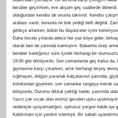
beraber geçirirken, eve akşam geç saatlerde dönerdi. 
olduğundan kendisi de onunla takılırdı. Kendisi çalı
arabası vardı, bununla ne bok yediği belli değildi. Za
gittikçe artarken, bütün bu düşünceler içimi kemiriyor
Daha önceki yıllarda ailece her yaz köye gider, birkaç 
olarak ben de yanında kalmıştım. Babamla üvey annem 
beraber kaldığımız süre içinde herhangi bir olumsuzlu
19:00 gibi dönüyordu. Son zamanlarda geç kalsa da,
giymesine karşı çıkarken, artık herhangi birşey dem
sığmayan, dolgun yuvarlak kalçalarının yanında, giydiğ
külotlardan giyerken, son zamanlar tangaya merak salm
bölüyordu. Durumu dikkat çektiği halde, yanımda olduk
Yazın çok sıcak olan evimiz geceleri uyku uyutmuyord
nedeniyle uyuyamadığını, uykusuz yorgun halde işe gi
Kaldırmam için yardım istemişti. Bir sabah uyandırma