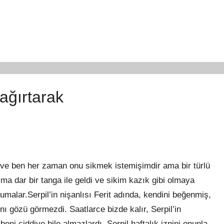
ağırtarak
ve ben her zaman onu sikmek istemişimdir ama bir türlü
a dar bir tanga ile geldi ve sikim kazık gibi olmaya
umalar.Serpil’in nişanlısı Ferit adında, kendini beğenmiş,
nı gözü görmezdi. Saatlarce bizde kalır, Serpil’in
ni ciddiye bile almazlardı. Serpil haftalık iznini onunla