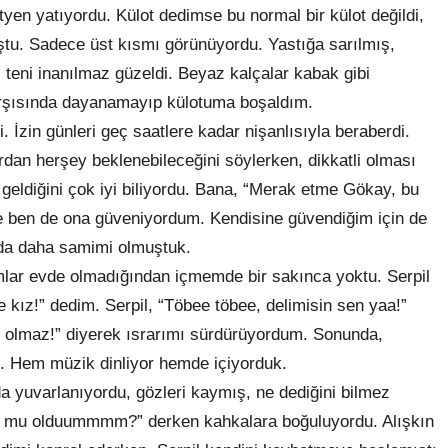
yen yatıyordu. Külot dedimse bu normal bir külot değildi,
uştu. Sadece üst kısmı görünüyordu. Yastığa sarılmış,
teni inanılmaz güzeldi. Beyaz kalçalar kabak gibi
arşısında dayanamayıp külotuma boşaldım.
 İzin günleri geç saatlere kadar nişanlısıyla beraberdi.
dan herşey beklenebileceğini söylerken, dikkatli olması
 geldiğini çok iyi biliyordu. Bana, “Merak etme Gökay, bu
e ben de ona güveniyordum. Kendisine güvendiğim için de
rda daha samimi olmuştuk.
mlar evde olmadığından içmemde bir sakınca yoktu. Serpil
kız!” dedim. Serpil, “Töbee töbee, delimisin sen yaa!”
ey olmaz!” diyerek ısrarımı sürdürüyordum. Sonunda,
. Hem müzik dinliyor hemde içiyorduk.
ında yuvarlanıyordu, gözleri kaymış, ne dediğini bilmez
oş mu olduummmm?” derken kahkalara boğuluyordu. Alışkın