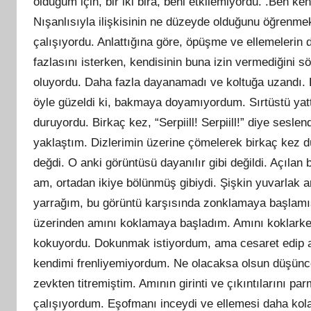
olduğum için, bir iki bira, beni etkilemiyordu. .Ben k
Nışanlısıyla ilişkisinin ne düzeyde olduğunu öğrenm
çalışıyordu. Anlattığına göre, öpüşme ve ellemelerin 
fazlasını isterken, kendisinin buna izin vermediğini s
oluyordu. Daha fazla dayanamadı ve koltuğa uzandı. Kı
öyle güzeldi ki, bakmaya doyamıyordum. Sırtüstü yattığ
duruyordu. Birkaç kez, “Serpiill! Serpiill!” diye sesle
yaklaştım. Dizlerimin üzerine çömelerek birkaç kez d
değdi. O anki görüntüsü dayanılır gibi değildi. Açılan
am, ortadan ikiye bölünmüş gibiydi. Şişkin yuvarlak 
yarrağım, bu görüntü karşısında zonklamaya başlamış
üzerinden amını koklamaya başladım. Amını koklarke
kokuyordu. Dokunmak istiyordum, ama cesaret edip 
kendimi frenliyemiyordum. Ne olacaksa olsun düşün
zevkten titremiştim. Amının girinti ve çıkıntılarını p
çalışıyordum. Eşofmanı inceydi ve ellemesi daha kol