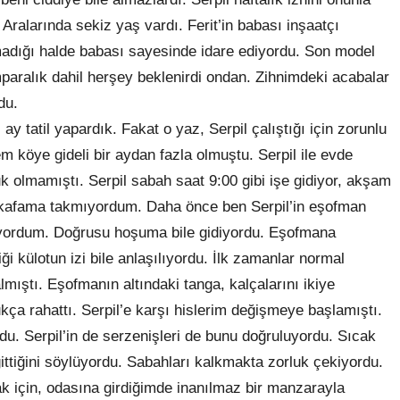
Aralarında sekiz yaş vardı. Ferit’in babası inşaatçı
şmadığı halde babası sayesinde idare ediyordu. Son model
mparalık dahil herşey beklenirdi ondan. Zihnimdeki acabalar
du.
ay tatil yapardık. Fakat o yaz, Serpil çalıştığı için zorunlu
köye gideli bir aydan fazla olmuştu. Serpil ile evde
k olmamıştı. Serpil sabah saat 9:00 gibi işe gidiyor, akşam
 kafama takmıyordum. Daha önce ben Serpil’in eşofman
iyordum. Doğrusu hoşuma bile gidiyordu. Eşofmana
i külotun izi bile anlaşılıyordu. İlk zamanlar normal
ıştı. Eşofmanın altındaki tanga, kalçalarını ikiye
ça rahattı. Serpil’e karşı hislerim değişmeye başlamıştı.
u. Serpil’in de serzenişleri de bunu doğruluyordu. Sıcak
ttiğini söylüyordu. Sabahları kalkmakta zorluk çekiyordu.
k için, odasına girdiğimde inanılmaz bir manzarayla