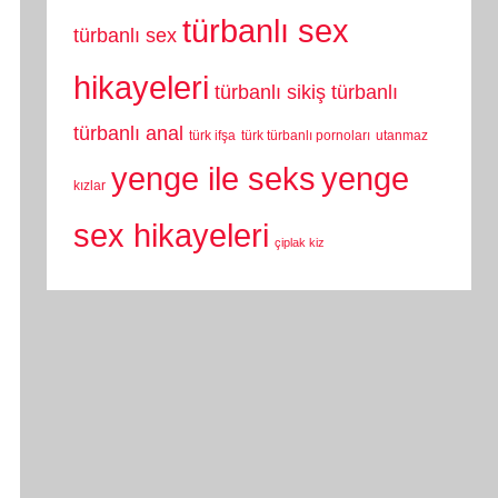
türbanlı sex
türbanlı sex
hikayeleri
türbanlı sikiş
türbanlı
türbanlı anal
türk ifşa
türk türbanlı pornoları
utanmaz
yenge
yenge ile seks
kızlar
sex hikayeleri
çiplak kiz