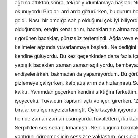
ağzına attıktan sonra, tekrar yudumlamaya başladı.Nışa
okunuyordu.Biraları ard arda götürürken, bu durum h
geldi. Nasıl bir amcığa sahip olduğunu çok iyi biliyor
olduğundan, eteğin kenarlarını, bacaklarının altına to
r görünen bacaklar, pürüzsüz tertemizdi. Ağda veya 
kelimeler ağzında yuvarlanmaya başladı. Ne dediğini
kendine gülüyordu. Bu kez geçenkinden daha fazla içm
yapışık bacakları zaman zaman açılıyordu, bembeyaz 
endişelenirken, bakmadan da yapamıyordum. Bu görünt
gizlemeye çalışırken, kalp atışlarım da hızlanmıştı.
kalktı. Yanımdan geçerken kendini sıktığını farkettim, 
işeyecekti. Tuvaletin kapısını açtı ve içeri girerken, ‘Z
biralar onu işemeye zorlamıştı. Öyle tazyikli işiyordu
hemde zaman zaman osuruyordu.Tuvaletten çıktıktan s
Serpil’den ses seda çıkmamıştı. Ne olduğuna bakmak
yaptığını öğrenmek için sessizce yaklaştım. Açık ola