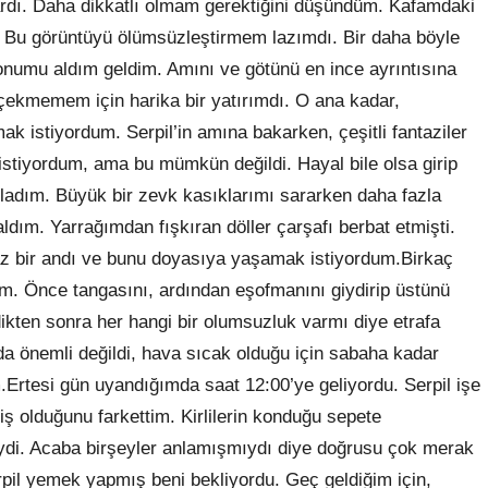
rdı. Daha dikkatlı olmam gerektiğini düşündüm. Kafamdaki
 Bu görüntüyü ölümsüzleştirmem lazımdı. Bir daha böyle
fonumu aldım geldim. Amını ve götünü en ince ayrıntısına
 çekmemem için harika bir yatırımdı. O ana kadar,
 istiyordum. Serpil’in amına bakarken, çeşitli fantaziler
tiyordum, ama bu mümkün değildi. Hayal bile olsa girip
şladım. Büyük bir zevk kasıklarımı sararken daha fazla
ım. Yarrağımdan fışkıran döller çarşafı berbat etmişti.
az bir andı ve bunu doyasıya yaşamak istiyordum.Birkaç
m. Önce tangasını, ardından eşofmanını giydirip üstünü
dikten sonra her hangi bir olumsuzluk varmı diye etrafa
 da önemli değildi, hava sıcak olduğu için sabaha kadar
Ertesi gün uyandığımda saat 12:00’ye geliyordu. Serpil işe
miş olduğunu farkettim. Kirlilerin konduğu sepete
eydi. Acaba birşeyler anlamışmıydı diye doğrusu çok merak
pil yemek yapmış beni bekliyordu. Geç geldiğim için,