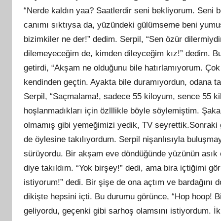
“Nerde kaldın yaa? Saatlerdir seni bekliyorum. Seni b
canımı sıktıysa da, yüzündeki gülümseme beni yumuşa
bizimkiler ne der!” dedim. Serpil, “Sen özür dilermiyd
dilemeyeceğim de, kimden dileyceğim kız!” dedim. B
getirdi, “Akşam ne olduğunu bile hatırlamıyorum. Çok 
kendinden geçtin. Ayakta bile duramıyordun, odana taş
Serpil, “Saçmalama!, sadece 55 kiloyum, sence 55 kil
hoşlanmadıkları için özlllikle böyle söylemiştim. Şa
olmamış gibi yemeğimizi yedik, TV seyrettik.Sonraki g
de öylesine takılıyordum. Serpil nişanlısıyla buluş
sürüyordu. Bir akşam eve döndüğünde yüzünün asık o
diye takıldım. “Yok birşey!” dedi, ama bira içtiğimi gö
istiyorum!” dedi. Bir şişe de ona açtım ve bardağını 
dikişte hepsini içti. Bu durumu görünce, “Hop hoop! B
geliyordu, geçenki gibi sarhoş olamsını istiyordum. İ