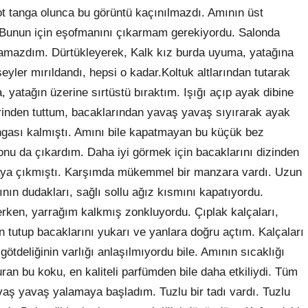
lot tanga olunca bu görüntü kaçınılmazdı. Amının üst
 Bunun için eşofmanını çıkarmam gerekiyordu. Salonda
amazdım. Dürtükleyerek, Kalk kız burda uyuma, yatağına
yler mırıldandı, hepsi o kadar.Koltuk altlarından tutarak
 yatağın üzerine sırtüstü bıraktım. Işığı açıp ayak dibine
erinden tuttum, bacaklarından yavaş yavaş sıyırarak ayak
ngası kalmıştı. Amını bile kapatmayan bu küçük bez
onu da çıkardım. Daha iyi görmek için bacaklarını dizinden
aya çıkmıştı. Karşımda mükemmel bir manzara vardı. Uzun
nın dudakları, sağlı sollu ağız kısmını kapatıyordu.
erken, yarrağım kalkmış zonkluyordu. Çıplak kalçaları,
tutup bacaklarını yukarı ve yanlara doğru açtım. Kalçaları
 götdeliğinin varlığı anlaşılmıyordu bile. Amının sıcaklığı
n bu koku, en kaliteli parfümden bile daha etkiliydi. Tüm
vaş yavaş yalamaya başladım. Tuzlu bir tadı vardı. Tuzlu