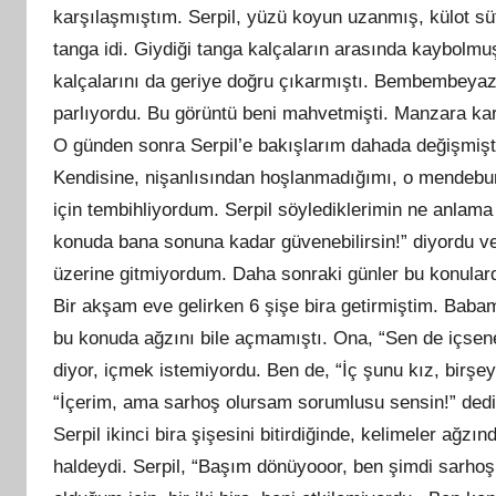
karşılaşmıştım. Serpil, yüzü koyun uzanmış, külot süt
tanga idi. Giydiği tanga kalçaların arasında kaybolm
kalçalarını da geriye doğru çıkarmıştı. Bembembeyaz 
parlıyordu. Bu görüntü beni mahvetmişti. Manzara k
O günden sonra Serpil’e bakışlarım dahada değişmişti.
Kendisine, nişanlısından hoşlanmadığımı, o mendebur
için tembihliyordum. Serpil söylediklerimin ne anlama
konuda bana sonuna kadar güvenebilirsin!” diyordu v
üzerine gitmiyordum. Daha sonraki günler bu konula
Bir akşam eve gelirken 6 şişe bira getirmiştim. Baba
bu konuda ağzını bile açmamıştı. Ona, “Sen de içsene 
diyor, içmek istemiyordu. Ben de, “İç şunu kız, birş
“İçerim, ama sarhoş olursam sorumlusu sensin!” dedi
Serpil ikinci bira şişesini bitirdiğinde, kelimeler ağz
haldeydi. Serpil, “Başım dönüyooor, ben şimdi sarh