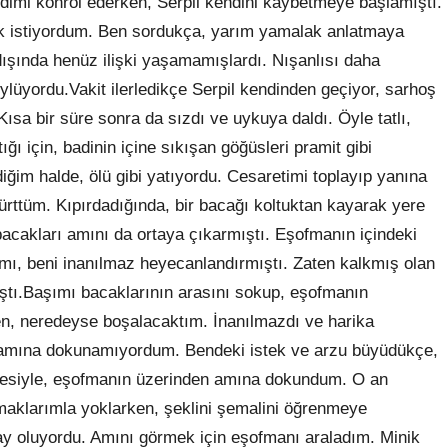
endimi konrol ederken, Serpil kendini kaybetmeye başlamıştı.
ek istiyordum. Ben sordukça, yarım yamalak anlatmaya
dışında henüz ilişki yaşamamışlardı. Nışanlısı daha
öylüyordu.Vakit ilerledikçe Serpil kendinden geçiyor, sarhoş
sa bir süre sonra da sızdı ve uykuya daldı. Öyle tatlı,
ı için, badinin içine sıkışan göğüsleri pramit gibi
ndiğim halde, ölü gibi yatıyordu. Cesaretimi toplayıp yanına
ürttüm. Kıpırdadığında, bir bacağı koltuktan kayarak yere
 bacakları amını da ortaya çıkarmıştı. Eşofmanın içindeki
amı, beni inanılmaz heyecanlandırmıştı. Zaten kalkmış olan
tı.Başımı bacaklarının arasını sokup, eşofmanın
n, neredeyse boşalacaktım. İnanılmazdı ve harika
amına dokunamıyordum. Bendeki istek ve arzu büyüdükçe,
cesiyle, eşofmanın üzerinden amına dokundum. O an
armaklarımla yoklarken, şeklini şemalini öğrenmeye
ay oluyordu. Amını görmek için eşofmanı araladım. Minik