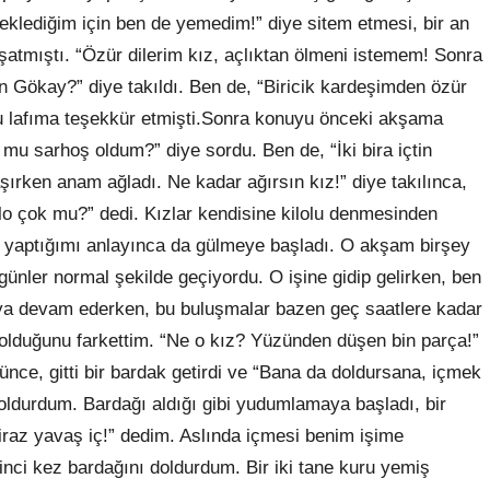
eklediğim için ben de yemedim!” diye sitem etmesi, bir an
tmıştı. “Özür dilerim kız, açlıktan ölmeni istemem! Sonra
in Gökay?” diye takıldı. Ben de, “Biricik kardeşimden özür
u lafıma teşekkür etmişti.Sonra konuyu önceki akşama
mu sarhoş oldum?” diye sordu. Ben de, “İki bira içtin
ırken anam ağladı. Ne kadar ağırsın kız!” diye takılınca,
o çok mu?” dedi. Kızlar kendisine kilolu denmesinden
ka yaptığımı anlayınca da gülmeye başladı. O akşam birşey
ünler normal şekilde geçiyordu. O işine gidip gelirken, ben
maya devam ederken, bu buluşmalar bazen geç saatlere kadar
lduğunu farkettim. “Ne o kız? Yüzünden düşen bin parça!”
rünce, gitti bir bardak getirdi ve “Bana da doldursana, içmek
doldurdum. Bardağı aldığı gibi yudumlamaya başladı, bir
iraz yavaş iç!” dedim. Aslında içmesi benim işime
kinci kez bardağını doldurdum. Bir iki tane kuru yemiş