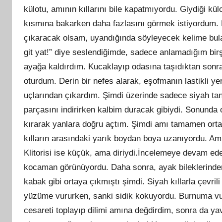
külotu, amının kıllarını bile kapatmıyordu. Giydiği kü
kısmına bakarken daha fazlasını görmek istiyordum.
çıkaracak olsam, uyandığında söyleyecek kelime bul
git yat!” diye seslendiğimde, sadece anlamadığım birşe
ayağa kaldırdım. Kucaklayıp odasına taşıdıktan sonra,
oturdum. Derin bir nefes alarak, eşofmanın lastikli y
uçlarından çıkardım. Şimdi üzerinde sadece siyah ta
parçasını indirirken kalbim duracak gibiydi. Sonunda 
kırarak yanlara doğru açtım. Şimdi amı tamamen ort
kılların arasındaki yarık boydan boya uzanıyordu. Amı
Klitorisi ise küçük, ama diriydi.İncelemeye devam ed
kocaman görünüyordu. Daha sonra, ayak bileklerinden 
kabak gibi ortaya çıkmıştı şimdi. Siyah kıllarla çevrili
yüzüme vururken, sanki sidik kokuyordu. Burnuma vura
cesareti toplayıp dilimi amına değdirdim, sonra da ya