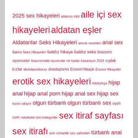
aile içi sex
2025 sex hikayeleri
ablasını sikti
hikayeleri
aldatan eşler
Aldatanlar Seks Hikayeleri
anal sex
amcık resimleri
baldız hikaye
baldız seks
brazzers
Bakire Seks Hikayeleri
cıplak
oyunculari
brazzerstaki oyuncular ne kadar kazanıyor 2018
kızlar
doedaporno
Ensest Hikaye
dixiedamelioxxx
Ensest Hikayeler
erotik sex hikayeleri
hijap
hdxtürkçe
anal
hijap anal porn
hijap anal sex
hijap sex
olgun türbanlı
olgun türbanlı sex
oyoh
kızını sikiyor
sex itiraf sayfası
com
rokettube tüm kategoriler
sex itirafı
türbanlı anal
turk romantik sex sahneleri