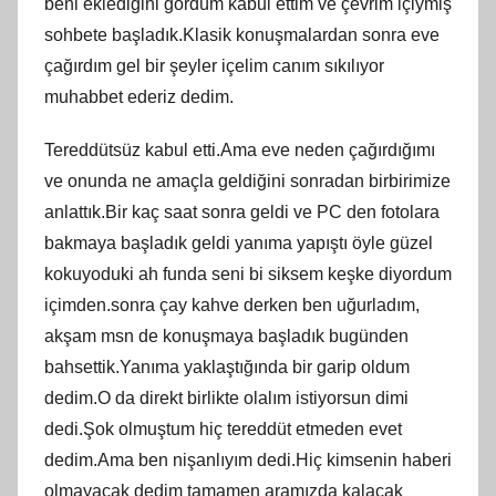
beni eklediğini gördüm kabul ettim ve çevrim içiymiş
sohbete başladık.Klasik konuşmalardan sonra eve
çağırdım gel bir şeyler içelim canım sıkılıyor
muhabbet ederiz dedim.
Tereddütsüz kabul etti.Ama eve neden çağırdığımı
ve onunda ne amaçla geldiğini sonradan birbirimize
anlattık.Bir kaç saat sonra geldi ve PC den fotolara
bakmaya başladık geldi yanıma yapıştı öyle güzel
kokuyoduki ah funda seni bi siksem keşke diyordum
içimden.sonra çay kahve derken ben uğurladım,
akşam msn de konuşmaya başladık bugünden
bahsettik.Yanıma yaklaştığında bir garip oldum
dedim.O da direkt birlikte olalım istiyorsun dimi
dedi.Şok olmuştum hiç tereddüt etmeden evet
dedim.Ama ben nişanlıyım dedi.Hiç kimsenin haberi
olmayacak dedim tamamen aramızda kalacak