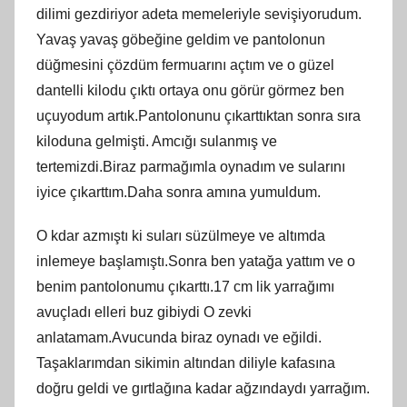
dilimi gezdiriyor adeta memeleriyle sevişiyorudum.
Yavaş yavaş göbeğine geldim ve pantolonun
düğmesini çözdüm fermuarını açtım ve o güzel
dantelli kilodu çıktı ortaya onu görür görmez ben
uçuyodum artık.Pantolonunu çıkarttıktan sonra sıra
kiloduna gelmişti. Amcığı sulanmış ve
tertemizdi.Biraz parmağımla oynadım ve sularını
iyice çıkarttım.Daha sonra amına yumuldum.
O kdar azmıştı ki suları süzülmeye ve altımda
inlemeye başlamıştı.Sonra ben yatağa yattım ve o
benim pantolonumu çıkarttı.17 cm lik yarrağımı
avuçladı elleri buz gibiydi O zevki
anlatamam.Avucunda biraz oynadı ve eğildi.
Taşaklarımdan sikimin altından diliyle kafasına
doğru geldi ve gırtlağına kadar ağzındaydı yarrağım.