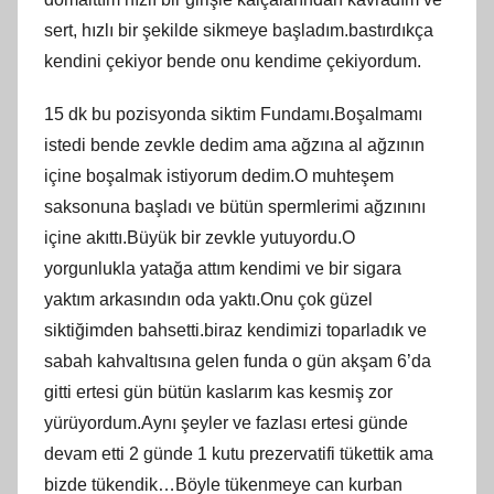
sert, hızlı bir şekilde sikmeye başladım.bastırdıkça
kendini çekiyor bende onu kendime çekiyordum.
15 dk bu pozisyonda siktim Fundamı.Boşalmamı
istedi bende zevkle dedim ama ağzına al ağzının
içine boşalmak istiyorum dedim.O muhteşem
saksonuna başladı ve bütün spermlerimi ağzınını
içine akıttı.Büyük bir zevkle yutuyordu.O
yorgunlukla yatağa attım kendimi ve bir sigara
yaktım arkasındın oda yaktı.Onu çok güzel
siktiğimden bahsetti.biraz kendimizi toparladık ve
sabah kahvaltısına gelen funda o gün akşam 6’da
gitti ertesi gün bütün kaslarım kas kesmiş zor
yürüyordum.Aynı şeyler ve fazlası ertesi günde
devam etti 2 günde 1 kutu prezervatifi tükettik ama
bizde tükendik…Böyle tükenmeye can kurban