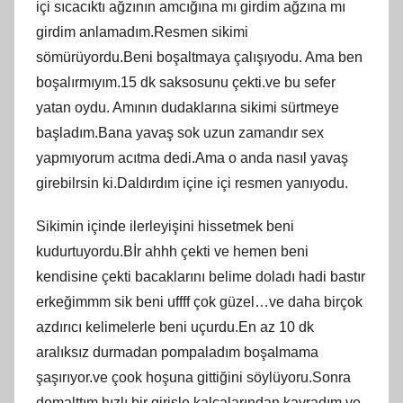
içi sıcacıktı ağzının amcığına mı girdim ağzına mı
girdim anlamadım.Resmen sikimi
sömürüyordu.Beni boşaltmaya çalışıyodu. Ama ben
boşalırmıyım.15 dk saksosunu çekti.ve bu sefer
yatan oydu. Amının dudaklarına sikimi sürtmeye
başladım.Bana yavaş sok uzun zamandır sex
yapmıyorum acıtma dedi.Ama o anda nasıl yavaş
girebilrsin ki.Daldırdım içine içi resmen yanıyodu.
Sikimin içinde ilerleyişini hissetmek beni
kudurtuyordu.Bİr ahhh çekti ve hemen beni
kendisine çekti bacaklarını belime doladı hadi bastır
erkeğimmm sik beni uffff çok güzel…ve daha birçok
azdırıcı kelimelerle beni uçurdu.En az 10 dk
aralıksız durmadan pompaladım boşalmama
şaşırıyor.ve çook hoşuna gittiğini söylüyoru.Sonra
domalttım hızlı bir girişle kalçalarından kavradım ve