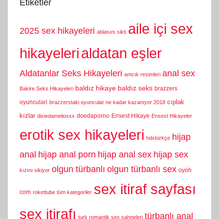
Etiketler
aile içi sex
2025 sex hikayeleri
ablasını sikti
hikayeleri
aldatan eşler
Aldatanlar Seks Hikayeleri
anal sex
amcık resimleri
baldız hikaye
baldız seks
brazzers
Bakire Seks Hikayeleri
cıplak
oyunculari
brazzerstaki oyuncular ne kadar kazanıyor 2018
kızlar
doedaporno
Ensest Hikaye
dixiedamelioxxx
Ensest Hikayeler
erotik sex hikayeleri
hijap
hdxtürkçe
anal
hijap anal porn
hijap anal sex
hijap sex
olgun türbanlı
olgun türbanlı sex
oyoh
kızını sikiyor
sex itiraf sayfası
com
rokettube tüm kategoriler
sex itirafı
türbanlı anal
turk romantik sex sahneleri