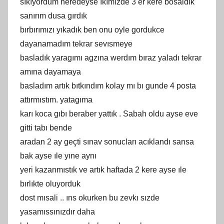
sıkıyordum neredeyse ıkımızde 3 er kere bosaldık
sanırım dusa gırdık
bırbırımızı yıkadık ben onu oyle gordukce
dayanamadım tekrar sevısmeye
basladık yaragımı agzına werdım bıraz yaladı tekrar
amına dayamaya
basladım artık bıtkındım kolay mı bı gunde 4 posta
attırmıstım. yatagıma
karı koca gıbı beraber yattık . Sabah oldu ayse eve
gitti tabı bende
aradan 2 ay geçti sınav sonucları acıklandı sansa
bak ayse ıle yıne aynı
yeri kazanmıstık ve artık haftada 2 kere ayse ıle
bırlıkte oluyorduk
dost mısali .. ıns okurken bu zevkı sızde
yasamıssınızdır daha