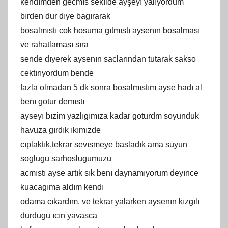
kendımden gecmıs sekılde ayşeyı yalıyordum
bırden dur dıye bagırarak
bosalmıstı cok hosuma gıtmıstı aysenın bosalması
ve rahatlaması sıra
sende dıyerek aysenın saclarından tutarak sakso
cektırıyordum bende
fazla olmadan 5 dk sonra bosalmıstım ayse hadı al
benı gotur demıstı
ayseyı bızim yazlıgımıza kadar goturdm soyunduk
havuza gırdık ıkımızde
cıplaktık.tekrar sevısmeye basladık ama suyun
soglugu sarhoslugumuzu
acmıstı ayse artık sık benı daynamıyorum deyınce
kuacagıma aldım kendı
odama cıkardım. ve tekrar yalarken aysenın kızgılı
durdugu ıcın yavasca