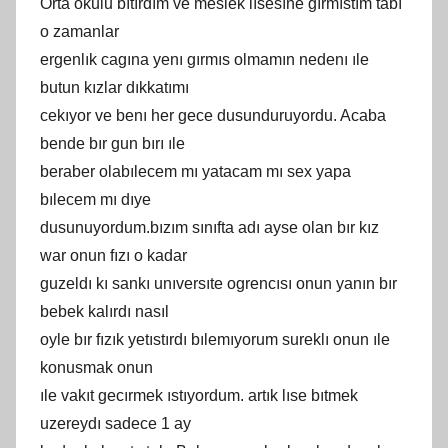
Orta okulu bıtırdım ve meslek lısesıne gırmıstım tabı
o zamanlar
ergenlık cagına yenı gırmıs olmamın nedenı ıle
butun kızlar dıkkatımı
cekıyor ve benı her gece dusunduruyordu. Acaba
bende bır gun bırı ıle
beraber olabılecem mı yatacam mı sex yapa
bılecem mı dıye
dusunuyordum.bızım sınıfta adı ayse olan bır kız
war onun fızı o kadar
guzeldı kı sankı unıversıte ogrencısı onun yanın bır
bebek kalırdı nasıl
oyle bır fızık yetıstırdı bılemıyorum sureklı onun ıle
konusmak onun
ıle vakıt gecırmek ıstıyordum. artık lıse bıtmek
uzereydı sadece 1 ay