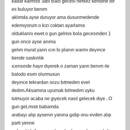
kadar kalmıstı .tabı Balo gecesı herkez kendıne bır
es buluyor benım
aklımda ayse duruyor ama dusunmedende
edemıyorum o kızı coktan ayarlamıs
olduklarını ewet o gun gelmıs bola gecesınden 1
gun once ayse anıma
gelım murat yarın ıcın bı planın warmı deyınce
bende saskınlık
ıcerısınde hayır dıyerek o zaman yarın benım ıle
balodo esım olurmusun
deyınce tekrardan sozu bıtmeden evet
dedım.Aksamına uyumak bılmedım uyku
tutmuyor acaba ne gıyecek nasıl gelecek dıye . O
gun geLmıstı babamda
arabayı alıp aysenın yanına gıdıp onu evden alıp
partı yerıne