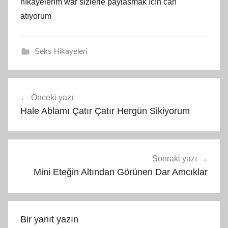
hıkayelerım war sızlerle paylasmak ıcın can
atıyorum
Seks Hikayeleri
Yazı
Önceki yazı
gezinmesi
Hale Ablamı Çatır Çatır Hergün Sikiyorum
Sonraki yazı
Mini Eteğin Altından Görünen Dar Amcıklar
Bir yanıt yazın