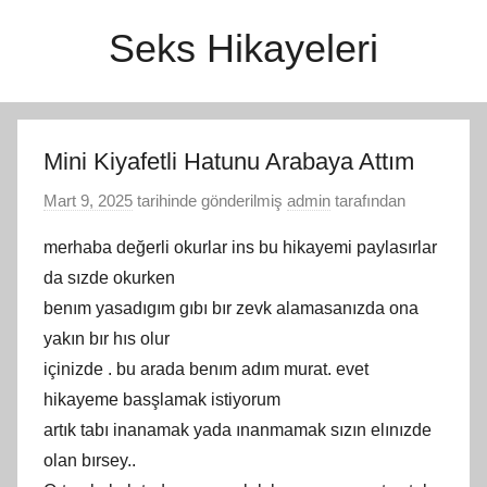
İçeriğe
Seks Hikayeleri
atla
Mini Kiyafetli Hatunu Arabaya Attım
Mart 9, 2025
tarihinde gönderilmiş
admin
tarafından
merhaba değerli okurlar ins bu hikayemi paylasırlar
da sızde okurken
benım yasadıgım gıbı bır zevk alamasanızda ona
yakın bır hıs olur
içinizde . bu arada benım adım murat. evet
hikayeme basşlamak istiyorum
artık tabı inanamak yada ınanmamak sızın elınızde
olan bırsey..