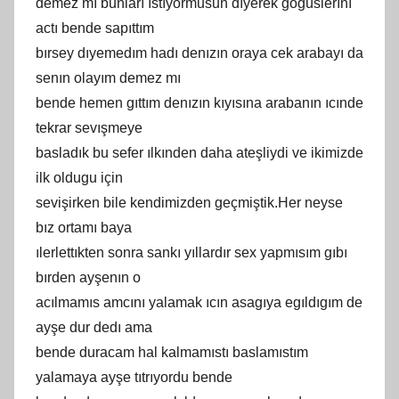
demez mı bunları ıstıyormusun dıyerek gogüslerını
actı bende sapıttım
bırsey dıyemedım hadı denızın oraya cek arabayı da
senın olayım demez mı
bende hemen gıttım denızın kıyısına arabanın ıcınde
tekrar sevışmeye
basladık bu sefer ılkınden daha ateşliydi ve ikimizde
ilk oldugu için
sevişirken bile kendimizden geçmiştik.Her neyse
bız ortamı baya
ılerlettıkten sonra sankı yıllardır sex yapmısım gıbı
bırden ayşenın o
acılmamıs amcını yalamak ıcın asagıya egıldıgım de
ayşe dur dedı ama
bende duracam hal kalmamıstı baslamıstım
yalamaya ayşe tıtrıyordu bende