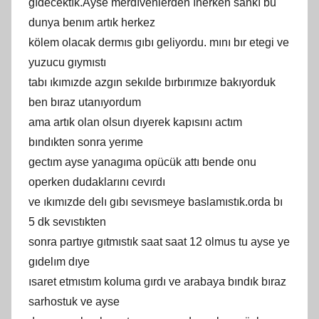
gıdecektık.Ayse merdıvenlerden ınerken sankı bu
dunya benım artık herkez
kölem olacak dermıs gıbı geliyordu. mını bır etegi ve
yuzucu gıymıstı
tabı ıkımızde azgın sekılde bırbırımıze bakıyorduk
ben bıraz utanıyordum
ama artık olan olsun dıyerek kapısını actım
bındıkten sonra yerıme
gectım ayse yanagıma opücük attı bende onu
operken dudaklarını cevırdı
ve ıkımızde delı gıbı sevısmeye baslamıstık.orda bı
5 dk sevıstıkten
sonra partıye gıtmıstık saat saat 12 olmus tu ayse ye
gıdelım dıye
ısaret etmıstım koluma gırdı ve arabaya bındık bıraz
sarhostuk ve ayse