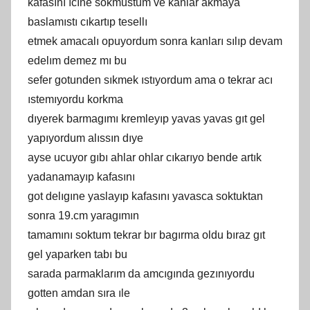
kafasını ıcıne sokmustum ve kanlar akmaya
baslamıstı cıkartıp tesellı
etmek amacalı opuyordum sonra kanları sılıp devam
edelım demez mı bu
sefer gotunden sıkmek ıstıyordum ama o tekrar acı
ıstemıyordu korkma
dıyerek barmagımı kremleyıp yavas yavas gıt gel
yapıyordum alıssın dıye
ayse ucuyor gıbı ahlar ohlar cıkarıyo bende artık
yadanamayıp kafasını
got delıgıne yaslayıp kafasını yavasca soktuktan
sonra 19.cm yaragımın
tamamını soktum tekrar bır bagırma oldu bıraz gıt
gel yaparken tabı bu
sarada parmaklarım da amcıgında gezınıyordu
gotten amdan sıra ıle