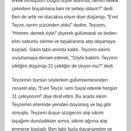
erkek olmuşsun! Doğru söyle Mahmut, demin Mekik
çekerken boşalmana ben mi sebep oldum?” dedi.
Ben de artık ne olacaksa olsun diye düşünüp, “Evet
Teyze, senin yüzünden oldu!” dedim. Teyzem,
“Hmmm, demek öyle!” diyerek gülümsedi ve birden
elini sabunlu sikime ve taşaklarıma atıp okşamaya
başladı. Sikim tabii anında kalktı. Teyzem sikimi
sıvazlamaya devam ederek, “Söyle bakiim, Teyzeni
siktiğini düşünüp 31 çektiğin de oluyor mu?” dedi.
Teyzemin bunları söylerken gülümsemesinden
cesaret alıp, “Evet Teyze, seni hayal ederek hergün
31 çekiyorum!” diye itiraf ettim. Bu arada sikim
Teyzemin ellerinde yeniden büyümüş ve taş gibi
olmuştu. Teyzem duşun süzgecini alıp sikimi
taşağımı duruladıktan sonra, sikimi ağzına alıp
emmeye başladı. Ben tabii fazla dayanamdım ve