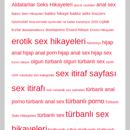
Aldatanlar Seks Hikayeleri
anal sex
amcık resimleri
baldız hikaye
baldız seks
brazzers
Bakire Seks Hikayeleri
cıplak
oyunculari
brazzerstaki oyuncular ne kadar kazanıyor 2018
kızlar
doedaporno
Ensest Hikaye
dixiedamelioxxx
Ensest Hikayeler
erotik sex hikayeleri
hijap
hdxtürkçe
anal
hijap anal porn
hijap anal sex
hijap sex
olgun türbanlı
olgun türbanlı sex
oyoh
kızını sikiyor
sex itiraf sayfası
com
rokettube tüm kategoriler
sex itirafı
türbanlı anal
turk romantik sex sahneleri
türbanlı porno
porno
türbanlı anal sex
Türbanlı
türbanlı sex
türbanlı sex
Seks Hikayeleri
hikayeleri