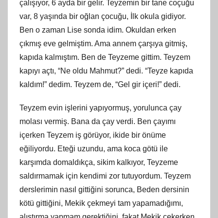
çalışıyor, 6 ayda bir gelir. Teyzemin bir tane coçuğu
var, 8 yaşında bir oğlan çocuğu, İlk okula gidiyor.
Ben o zaman Lise sonda idim. Okuldan erken
çıkmış eve gelmiştim. Ama annem çarşıya gitmiş,
kapıda kalmıştım. Ben de Teyzeme gittim. Teyzem
kapıyı açtı, “Ne oldu Mahmut?” dedi. “Teyze kapıda
kaldım!” dedim. Teyzem de, “Gel gir içeri!” dedi.
Teyzem evin işlerini yapıyormuş, yorulunca çay
molası vermiş. Bana da çay verdi. Ben çayımı
içerken Teyzem iş görüyor, ikide bir önüme
eğiliyordu. Eteği uzundu, ama koca götü ile
karşımda domaldıkça, sikim kalkıyor, Teyzeme
saldırmamak için kendimi zor tutuyordum. Teyzem
derslerimin nasıl gittiğini sorunca, Beden dersinin
kötü gittiğini, Mekik çekmeyi tam yapamadığımı,
alıştırma yapmam gerektiğini, fakat Mekik çekerken