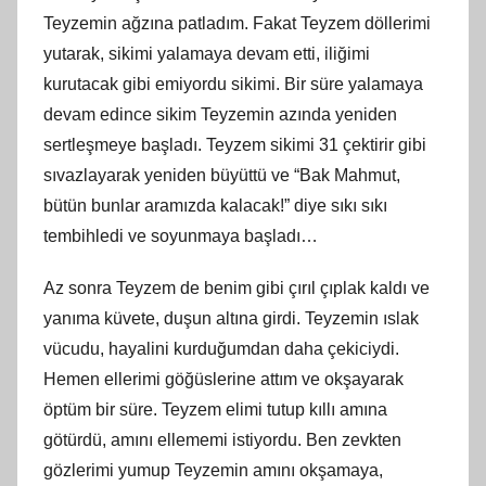
Teyzemin ağzına patladım. Fakat Teyzem döllerimi
yutarak, sikimi yalamaya devam etti, iliğimi
kurutacak gibi emiyordu sikimi. Bir süre yalamaya
devam edince sikim Teyzemin azında yeniden
sertleşmeye başladı. Teyzem sikimi 31 çektirir gibi
sıvazlayarak yeniden büyüttü ve “Bak Mahmut,
bütün bunlar aramızda kalacak!” diye sıkı sıkı
tembihledi ve soyunmaya başladı…
Az sonra Teyzem de benim gibi çırıl çıplak kaldı ve
yanıma küvete, duşun altına girdi. Teyzemin ıslak
vücudu, hayalini kurduğumdan daha çekiciydi.
Hemen ellerimi göğüslerine attım ve okşayarak
öptüm bir süre. Teyzem elimi tutup kıllı amına
götürdü, amını ellememi istiyordu. Ben zevkten
gözlerimi yumup Teyzemin amını okşamaya,