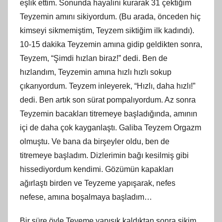
eşlik ettim. Sonunda hayalini kurarak 31 çektiğim
Teyzemin amını sikiyordum. (Bu arada, önceden hiç
kimseyi sikmemiştim, Teyzem siktiğim ilk kadındı).
10-15 dakika Teyzemin amına gidip geldikten sonra,
Teyzem, “Şimdi hızlan biraz!” dedi. Ben de
hızlandım, Teyzemin amına hızlı hızlı sokup
çıkarıyordum. Teyzem inleyerek, “Hızlı, daha hızlı!”
dedi. Ben artık son sürat pompalıyordum. Az sonra
Teyzemin bacakları titremeye başladığında, amının
içi de daha çok kayganlaştı. Galiba Teyzem Orgazm
olmuştu. Ve bana da birşeyler oldu, ben de
titremeye başladım. Dizlerimin bağı kesilmiş gibi
hissediyordum kendimi. Gözümün kapakları
ağırlaştı birden ve Teyzeme yapışarak, nefes
nefese, amına boşalmaya başladım…
Bir süre öyle Teyeme yapışık kaldıktan sonra sikim