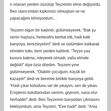
o ıslanan yerden süzülüp Teyzemin eline değiyordu.
Ben utancımdan kıpkırmızı olmuştum ve ne
yapacağımı bilmiyordum…
Teyzem olgun bir kadındı, gülümseyerek, “Bak şu
senin haylaza, hertarafını berbat etti, hadi kalk
banyoya, temizleyelim!” dedi ve üstümden kalkarak
elimden tuttu, beni yerden kaldırdı. “Teyze yaa
kusura bakma, isteyerek olmadı, valla elimde
değildi!” diye özür diledim. Teyzem yine
gülümseyerek, “Olabilir çocuğum, küçük bir
kazaydı!” dedi ve benimle birlikte banyoya geldi.
“Hadi çıkar külodunu ver de yıkayım, sen de yıkan.
Eniştenin külotlarından veririm, giyersin, sana olur
herhalde!” dedi. Ben Teyzemin banyodan çıkmasını
bekliyordum, ama Teyzem, “Eee hadi!” dedi. “Ama