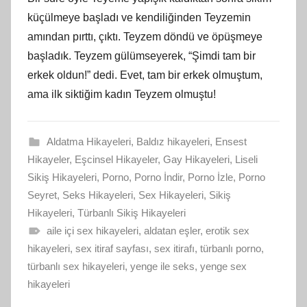
küçülmeye başladı ve kendiliğinden Teyzemin
amından pırttı, çıktı. Teyzem döndü ve öpüşmeye
başladık. Teyzem gülümseyerek, “Şimdi tam bir
erkek oldun!” dedi. Evet, tam bir erkek olmuştum,
ama ilk siktiğim kadın Teyzem olmuştu!
Aldatma Hikayeleri
,
Baldız hikayeleri
,
Ensest
Hikayeler
,
Eşcinsel Hikayeler
,
Gay Hikayeleri
,
Liseli
Sikiş Hikayeleri
,
Porno
,
Porno İndir
,
Porno İzle
,
Porno
Seyret
,
Seks Hikayeleri
,
Sex Hikayeleri
,
Sikiş
Hikayeleri
,
Türbanlı Sikiş Hikayeleri
aile içi sex hikayeleri
,
aldatan eşler
,
erotik sex
hikayeleri
,
sex itiraf sayfası
,
sex itirafı
,
türbanlı porno
,
türbanlı sex hikayeleri
,
yenge ile seks
,
yenge sex
hikayeleri