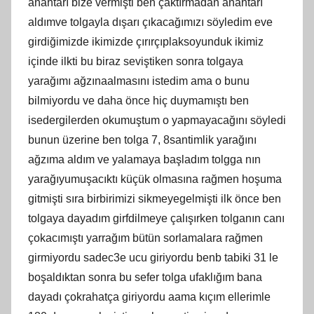
anahtarı bize vermişti ben çaktırmadan anahtarı
aldımve tolgayla dışarı çıkacağımızı söyledim eve
girdiğimizde ikimizde çırırçıplaksoyunduk ikimiz
içinde ilkti bu biraz seviştiken sonra tolgaya
yarağımı ağzınaalmasını istedim ama o bunu
bilmiyordu ve daha önce hiç duymamıştı ben
isedergilerden okumuştum o yapmayacağını söyledi
bunun üzerine ben tolga 7, 8santimlik yarağını
ağzıma aldım ve yalamaya başladım tolgga nın
yarağıyumuşacıktı küçük olmasına rağmen hoşuma
gitmişti sıra birbirimizi sikmeyegelmişti ilk önce ben
tolgaya dayadım girfdilmeye çalışırken tolganın canı
çokacımıştı yarrağım bütün sorlamalara rağmen
girmiyordu sadec3e ucu giriyordu benb tabiki 31 le
boşaldıktan sonra bu sefer tolga ufaklığım bana
dayadı çokrahatça giriyordu aama kıçım ellerimle