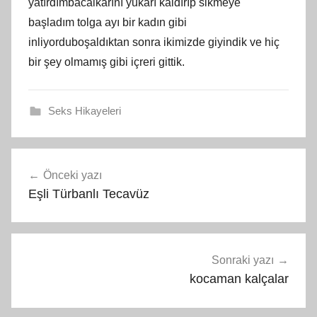
yatırdımbacalkarını yukarı kaldırıp sikmeye
başladım tolga ayı bir kadın gibi
inliyorduboşaldıktan sonra ikimizde giyindik ve hiç
bir şey olmamış gibi içreri gittik.
Seks Hikayeleri
Yazı
Önceki yazı
gezinmesi
Eşli Türbanlı Tecavüz
Sonraki yazı
kocaman kalçalar