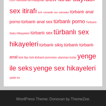
com
rokettube tüm kategoriler
sex itirafı
türbanlı anal
turk romantik sex sahneleri
türbanlı porno
porno
türbanlı anal sex
Türbanlı
türbanlı sex
türbanlı sex
Seks Hikayeleri
hikayeleri
türbanlı sikiş
türbanlı türbanlı
yenge
anal
türk ifşa
türk türbanlı pornoları
utanmaz kızlar
yenge sex hikayeleri
ile seks
çiplak kiz
WordPress Theme: Donovan by ThemeZee.