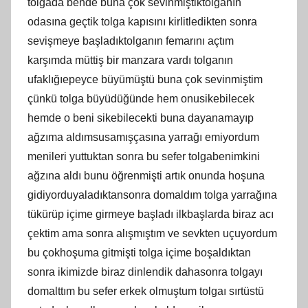
tolgada bende buna çok sevinmiştiktolganın
odasına geçtik tolga kapısını kirlitledikten sonra
sevişmeye başladıktolganın femarını açtım
karşımda müttiş bir manzara vardı tolganın
ufaklığıepeyce büyümüştü buna çok sevinmiştim
çünkü tolga büyüdüğünde hem onusikebilecek
hemde o beni sikebilecekti buna dayanamayıp
ağzıma aldımsusamışçasına yarrağı emiyordum
menileri yuttuktan sonra bu sefer tolgabenimkini
ağzına aldı bunu öğrenmişti artık onunda hoşuna
gidiyorduyaladıktansonra domaldım tolga yarrağına
tükürüp içime girmeye başladı ilkbaşlarda biraz acı
çektim ama sonra alışmıştım ve sevkten uçuyordum
bu çokhoşuma gitmişti tolga içime boşaldıktan
sonra ikimizde biraz dinlendik dahasonra tolgayı
domalttım bu sefer erkek olmuştum tolgaı sırtüstü