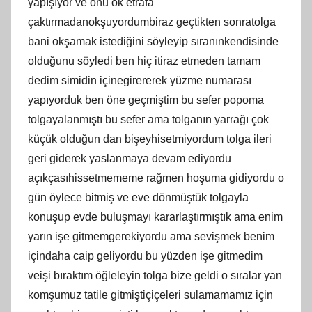
yapışıyor ve onu ok etrafa
çaktırmadanokşuyordumbiraz geçtikten sonratolga
bani okşamak istediğini söyleyip sıranınkendisinde
olduğunu söyledi ben hiç itiraz etmeden tamam
dedim simidin içinegirererek yüzme numarası
yapıyorduk ben öne geçmiştim bu sefer popoma
tolgayalanmıştı bu sefer ama tolganın yarrağı çok
küçük olduğun dan bişeyhisetmiyordum tolga ileri
geri giderek yaslanmaya devam ediyordu
açıkçasıhissetmememe rağmen hoşuma gidiyordu o
gün öylece bitmiş ve eve dönmüştük tolgayla
konuşup evde buluşmayı kararlaştırmıştık ama enim
yarın işe gitmemgerekiyordu ama sevişmek benim
içindaha caip geliyordu bu yüzden işe gitmedim
veişi bıraktım öğleleyin tolga bize geldi o sıralar yan
komşumuz tatile gitmiştiçiçeleri sulamamamız için