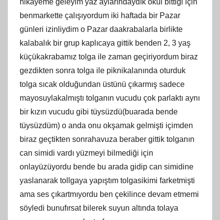
hikayeme geleyim yaz aylarındaydık okul bittiği için
benmarkette çalışıyordum iki haftada bir Pazar
günleri izinliydim o Pazar daakrabalarla birlikte
kalabalık bir grup kaplıcaya gittik benden 2, 3 yaş
küçükakrabamız tolga ile zaman geçiriyordum biraz
gezdikten sonra tolga ile piknikalanında oturduk
tolga sıcak olduğundan üstünü çıkarmış sadece
mayosuylakalmıştı tolganın vucudu çok parlaktı aynı
bir kızın vucudu gibi tüysüzdü(buarada bende
tüysüzdüm) o anda onu okşamak gelmişti içimden
biraz geçtikten sonrahavuza beraber gittik tolganın
can simidi vardı yüzmeyi bilmediği için
onlayüzüyordu bende bu arada gidip can simidine
yaslanarak tollgaya yapıştım tolgasikimi farketmişti
ama ses çıkartmıyordu ben çekilince devam etmemi
söyledi bunufırsat bilerek suyun altında tolaya