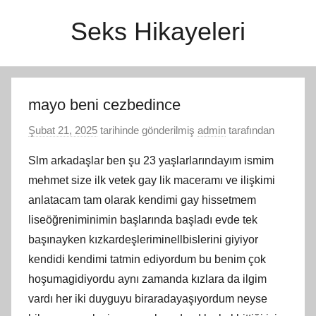
İçeriğe
Seks Hikayeleri
atla
mayo beni cezbedince
Şubat 21, 2025
tarihinde gönderilmiş
admin
tarafından
Slm arkadaşlar ben şu 23 yaşlarlarındayım ismim
mehmet size ilk vetek gay lik maceramı ve ilişkimi
anlatacam tam olarak kendimi gay hissetmem
liseöğreniminimin başlarında başladı evde tek
başınayken kızkardeşleriminellbislerini giyiyor
kendidi kendimi tatmin ediyordum bu benim çok
hoşumagidiyordu aynı zamanda kızlara da ilgim
vardı her iki duyguyu biraradayaşıyordum neyse