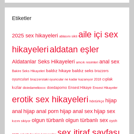
Etiketler
aile içi sex
2025 sex hikayeleri
ablasını sikti
hikayeleri
aldatan eşler
Aldatanlar Seks Hikayeleri
anal sex
amcık resimleri
baldız hikaye
baldız seks
brazzers
Bakire Seks Hikayeleri
cıplak
oyunculari
brazzerstaki oyuncular ne kadar kazanıyor 2018
kızlar
doedaporno
Ensest Hikaye
dixiedamelioxxx
Ensest Hikayeler
erotik sex hikayeleri
hijap
hdxtürkçe
anal
hijap anal porn
hijap anal sex
hijap sex
olgun türbanlı
olgun türbanlı sex
oyoh
kızını sikiyor
sex itiraf sayfası