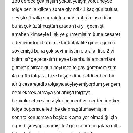
180 derece çekmiştim yoksa yetişmiyorduneyse
tolga beni siktikten sonra giyindik 1 kaç gün buluşu
seviştik 1hafta sonratolgalar istanbula taşındılar
buna çok üzülmüştüm aradan iki yıl geçmişti
amaben kimseyle ilişkiye girmemiştim buna cesaret
edemiyordum babam istanbulatatile gideceğimizi
söylemişti buna çok sevinmiştim o aralar lise 2 yi
bitirmişt³ geçecektim neyse istanbuıla amcamlara
gitmiştik birkaç gün boyunca tolgayıgörememiştim
4.cü gün tolgalar bize hoşgeldine geldiler ben bir
türlü cesaretedip tolgaya söyleyemiyordum yengem
beni ekmek almaya yollamıştı tolgaya
benimlegelmesini söyledim merdivenlerden inerken
tolga popoma elledi be de onagülümsemiştim
sonnra konuşmaya başladık ama yer olmadığı için
ogün bişeyyapamamıştık 2 gün sonra tolgalara gittik